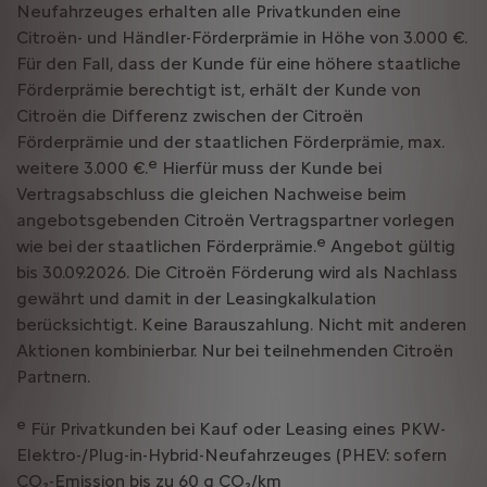
Neufahrzeuges erhalten alle Privatkunden eine
Citroën- und Händler-Förderprämie in Höhe von 3.000 €.
Für den Fall, dass der Kunde für eine höhere staatliche
Förderprämie berechtigt ist, erhält der Kunde von
Citroën die Differenz zwischen der Citroën
Förderprämie und der staatlichen Förderprämie, max.
e
weitere 3.000 €.
Hierfür muss der Kunde bei
Vertragsabschluss die gleichen Nachweise beim
angebotsgebenden Citroën Vertragspartner vorlegen
e
wie bei der staatlichen Förderprämie.
Angebot gültig
bis 30.09.2026. Die Citroën Förderung wird als Nachlass
gewährt und damit in der Leasingkalkulation
berücksichtigt. Keine Barauszahlung. Nicht mit anderen
Aktionen kombinierbar. Nur bei teilnehmenden Citroën
Partnern.
e
Für Privatkunden bei Kauf oder Leasing eines PKW-
Elektro-/Plug-in-Hybrid-Neufahrzeuges (PHEV: sofern
CO₂-Emission bis zu 60 g CO₂/km