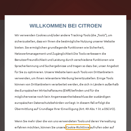
Citroën verdoppelt die staatliche Förderprämie mit
Citroën verdoppelt die Förderprämie - 3.000 €
bis zu 12.000 € Preisvorteil! Mehr erfahren >>
Grundförderung für jeden! Mehr erfahren >>
WILLKOMMEN BEI CITROEN
Wir verwenden Cookies und/oder andere Tracking-Tools (die „Tools“), um
sicherzustellen, dass wir Ihnen die bestmögliche Nutzung unserer Website
bieten. Sie ermöglichen grundlegende Funktionen wie Sicherheit,
ENTDECKEN SIE ALLE
Netzwerkmanagement und Zugänglichkeit.Die Tools verbessern die
Benutzerfreundlichkeit und Leistung durch verschiedene Funktionen wie
Spracherkennung und Suchergebnisse und tragen so dazu bei, unser Angebot
NEUER C5 AIRCROSS
für Sie zu optimieren. Unsere Website kann auch Tools von Drittanbietern
verwenden, um Ihnen relevantere Werbung bereitzustellen. Einige Tools
VORFÜHRWAGEN IN
können von Drittanbietern verarbeitet werden, die sich in Ländern außerhalb
des Europäischen Wirtschaftsraums (EWR) befinden und für die
ISERLOHN
möglicherweise noch kein Angemessenheitsbeschluss der zuständigen
europäischen Datenschutzbehörden vorliegt. In diesem Fall erfolgt die
Übermittlung auf Grundlage Ihrer Einwilligung (Art. 49 Abs. 1 lit. a DSGVO).
Wenn Sie mehr über die von uns verwendeten Tools und deren Verwaltung
erfahren möchten, können Sie unsere
Cookie‑Richtlinie
aufrufen oder auf