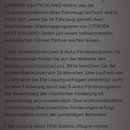
CITROËN DEUTSCHLAND GmbH, das die
Hauptkomponenten Ihres Fahrzeugs umfasst und in
Kraft tritt, wenn Sie Ihr Fahrzeug gemäß dem
empfohlenen Wartungsprogramm von CITROËN
DEUTSCHLAND GmbH von einem teilnehmenden,
autorisierten Citroën Partner warten lassen.
c
Alle Informationen zum E-Auto-Förderprogramm für
Privatpersonen finden Sie auf der Website des
Bundesumweltministeriums
. Bitte beachten Sie die
Mindesthaltedauer von 36 Monaten. Eine Laufzeit von
24 Monaten bei KM-Leasingverträgen berechtigt nicht
zu einer Förderung durch das E-Auto-Förderprogramm.
Die Berechnung der staatlichen Förderung ist
überschlägig und unverbindlich. Eine rechtsverbindliche
Entscheidung über staatliche Förderungen erfolgt
ausschließlich durch die zuständigen Behörden.
d
Bei Leasing eines PKW-Elektro-/Plug-in-Hybrid-