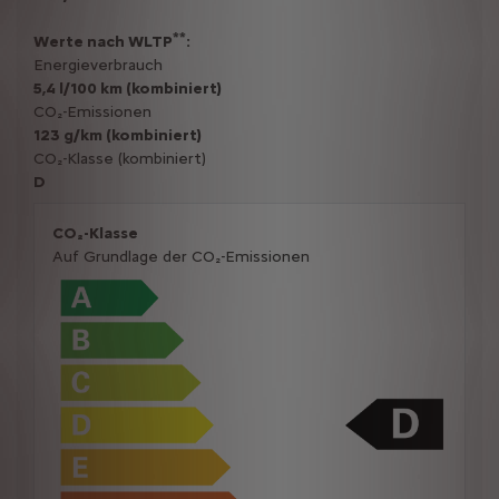
**
Werte nach WLTP
:
Energieverbrauch
5,4 l/100 km (kombiniert)
CO₂-Emissionen
123 g/km (kombiniert)
CO₂-Klasse (kombiniert)
D
CO₂-Klasse
Auf Grundlage der CO₂-Emissionen