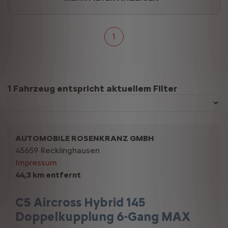
1
Suchergebnisse
1 Fahrzeug entspricht aktuellem Filter
AUTOMOBILE ROSENKRANZ GMBH
45659 Recklinghausen
Impressum
44,3 km entfernt
C5 Aircross Hybrid 145
Doppelkupplung 6-Gang MAX