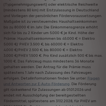
(Typgenehmigungswert) oder elektrische Reichweite
(mindestens 80 km) mit Erstzulassung in Deutschland
und Vorliegen der persönlichen Fördervoraussetzungen.
Maßgabe ist zu versteuerndes Haushaltseinkommen
bis zu 80.000 € im Jahr. Die Einkommensgrenze erhöht
sich für bis zu 2 Kinder um 5.000 € je Kind. Höhe der
Prämie: Haushaltseinkommen bis 45.000 € = Elektro
5.000 €/ PHEV 3.500 €, bis 60.000 € = Elektro
4.000 €/PHEV 2.500 €, bis 80.000 € = Elektro
3.000 €/PHEV 1.500 €. Pro Kind zusätzlich 500 € bis max.
1.000 €. Das Fahrzeug muss mindestens 36 Monate
gehalten werden. Der Antrag für die Prämie muss
spätestens 1 Jahr nach Zulassung des Fahrzeuges
erfolgen. Detailinformationen finden Sie unter:
Fragen
und Antworten zur E-Auto-Förderung
. Die Förderung
gilt rückwirkend für Zulassungen ab 01.01.2026 und
endet mit Ausschöpfung der bereitgestellten
Fördermittel, spätestens am 31.12.2028, für PHEV am