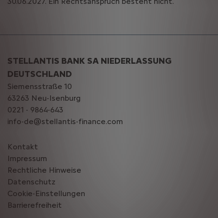
30.06.2027. Ein Rechtsanspruch besteht nicht.
STELLANTIS BANK SA NIEDERLASSUNG
DEUTSCHLAND
Siemensstraße 10
63263 Neu-Isenburg
0221 - 9864-643
info-de@stellantis-finance.com
Kontakt
Impressum
Rechtliche Hinweise
Datenschutz
Cookie-Einstellungen
Barrierefreiheit