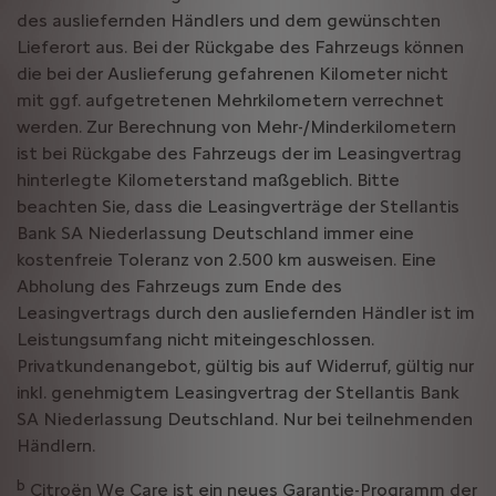
des ausliefernden Händlers und dem gewünschten
Lieferort aus. Bei der Rückgabe des Fahrzeugs können
die bei der Auslieferung gefahrenen Kilometer nicht
mit ggf. aufgetretenen Mehrkilometern verrechnet
werden. Zur Berechnung von Mehr-/Minderkilometern
ist bei Rückgabe des Fahrzeugs der im Leasingvertrag
hinterlegte Kilometerstand maßgeblich. Bitte
beachten Sie, dass die Leasingverträge der Stellantis
Bank SA Niederlassung Deutschland immer eine
kostenfreie Toleranz von 2.500 km ausweisen. Eine
Abholung des Fahrzeugs zum Ende des
Leasingvertrags durch den ausliefernden Händler ist im
Leistungsumfang nicht miteingeschlossen.
Privatkundenangebot, gültig bis auf Widerruf, gültig nur
inkl. genehmigtem Leasingvertrag der Stellantis Bank
SA Niederlassung Deutschland. Nur bei teilnehmenden
Händlern.
b
Citroën We Care ist ein neues Garantie-Programm der