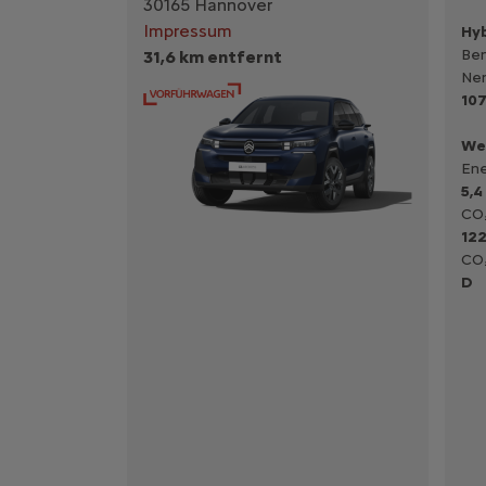
30165 Hannover
Impressum
Hyb
Ben
31,6 km entfernt
Nen
107
We
Ene
5,4
CO₂
122
CO₂
D