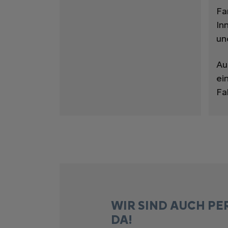
Fa
In
un
Au
ei
Fa
WIR SIND AUCH PE
DA!