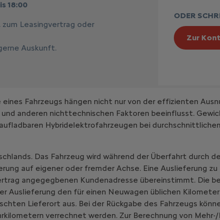
is 18:00
ODER SCHRE
, zum Leasingvertrag oder
Zur Kont
 gerne Auskunft.
ines Fahrzeugs hängen nicht nur von der effizienten Ausn
 und anderen nichttechnischen Faktoren beeinflusst. Gewic
aufladbaren Hybridelektrofahrzeugen bei durchschnittlich
schlands. Das Fahrzeug wird während der Überfahrt durch de
erung auf eigener oder fremder Achse. Eine Auslieferung zu
vertrag angegegbenen Kundenadresse übereinstimmt. Die be
er Auslieferung den für einen Neuwagen üblichen Kilometer
chten Lieferort aus. Bei der Rückgabe des Fahrzeugs könne
hrkilometern verrechnet werden. Zur Berechnung von Mehr-/