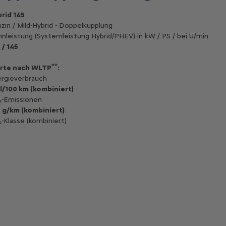
rid 145
zin / Mild-Hybrid - Doppelkupplung
nleistung (Systemleistung Hybrid/PHEV) in kW / PS / bei U/min
 / 145
**
rte nach WLTP
:
rgieverbrauch
 l/100 km (kombiniert)
-Emissionen
 g/km (kombiniert)
-Klasse (kombiniert)