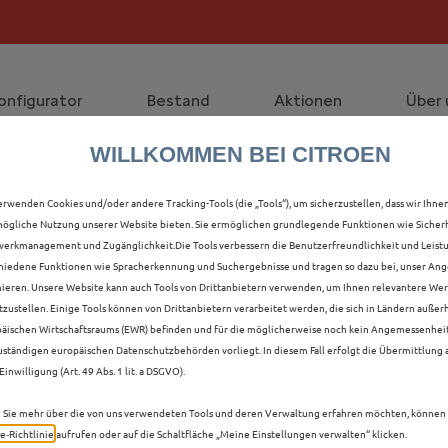
die staatliche Förderprämie mit bis zu 12.000 € Preisvorte
lt die Förderprämie - 3.000 € Grundförderung für jeden!
onfigurator
Bestand
Aktionen
Über 
WILLKOMMEN BEI CITROEN
LLE NEUER C5 AIRCROS
erwenden Cookies und/oder andere Tracking-Tools (die „Tools“), um sicherzustellen, dass wir Ihne
ögliche Nutzung unserer Website bieten. Sie ermöglichen grundlegende Funktionen wie Sicherh
IN HILDESHEIM
erkmanagement und Zugänglichkeit.Die Tools verbessern die Benutzerfreundlichkeit und Leist
hiedene Funktionen wie Spracherkennung und Suchergebnisse und tragen so dazu bei, unser Ange
ieren. Unsere Website kann auch Tools von Drittanbietern verwenden, um Ihnen relevantere We
tzustellen. Einige Tools können von Drittanbietern verarbeitet werden, die sich in Ländern außer
äischen Wirtschaftsraums (EWR) befinden und für die möglicherweise noch kein Angemessenhei
uständigen europäischen Datenschutzbehörden vorliegt. In diesem Fall erfolgt die Übermittlung
Einwilligung (Art. 49 Abs. 1 lit. a DSGVO).
Sie mehr über die von uns verwendeten Tools und deren Verwaltung erfahren möchten, können 
e‑Richtlinie
aufrufen oder auf die Schaltfläche „Meine Einstellungen verwalten“ klicken.