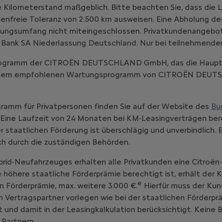
 Kilometerstand maßgeblich. Bitte beachten Sie, dass die L
enfreie Toleranz von 2.500 km ausweisen. Eine Abholung d
ungsumfang nicht miteingeschlossen. Privatkundenangebot, gü
 Bank SA Niederlassung Deutschland. Nur bei teilnehmende
-Programm der CITROËN DEUTSCHLAND GmbH, das die Haupt
emäß dem empfohlenen Wartungsprogramm von CITROËN DE
ramm für Privatpersonen finden Sie auf der Website des
Bu
Eine Laufzeit von 24 Monaten bei KM-Leasingverträgen bere
staatlichen Förderung ist überschlägig und unverbindlich. 
ich durch die zuständigen Behörden.
brid-Neufahrzeuges erhalten alle Privatkunden eine Citroën
ne höhere staatliche Förderprämie berechtigt ist, erhält der
e
n Förderprämie, max. weitere 3.000 €.
Hierfür muss der Kun
ertragspartner vorlegen wie bei der staatlichen Förderprä
 und damit in der Leasingkalkulation berücksichtigt. Keine
 Partnern.