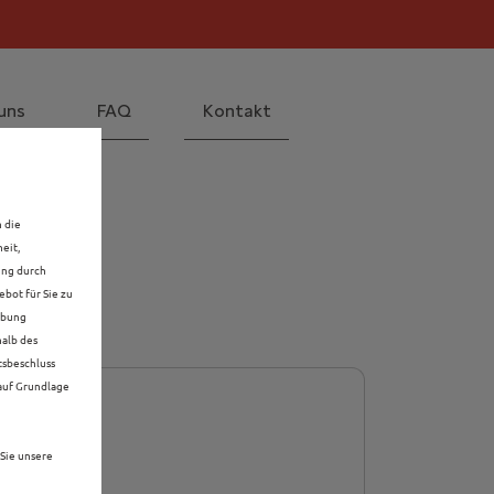
il! Mehr erfahren >>
 Mehr erfahren >>
uns
FAQ
Kontakt
S
n die
eit,
ung durch
bot für Sie zu
rbung
halb des
tsbeschluss
 auf Grundlage
Sie unsere