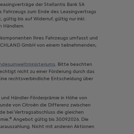
easingverträge der Stellantis Bank SA
es Fahrzeugs zum Ende des Leasingvertrags
ltig bis auf Widerruf, gültig nur inkl.
n Händlern.
komponenten Ihres Fahrzeugs umfasst und
UTSCHLAND GmbH von einem teilnehmenden,
ndesumweltministeriums
. Bitte beachten
chtigt nicht zu einer Förderung durch das
Eine rechtsverbindliche Entscheidung über
- und Händler-Förderprämie in Höhe von
 Kunde von Citroën die Differenz zwischen
de bei Vertragsabschluss die gleichen
e
mie.
Angebot gültig bis 30.09.2026. Die
 Barauszahlung. Nicht mit anderen Aktionen