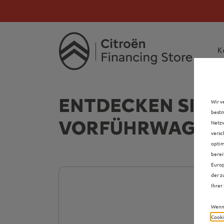
Citroën verdoppelt 
Citroën verdoppe
K
ENTDECKEN SIE A
Wir v
bestm
VORFÜHRWAGEN 
Netzw
versc
optim
berei
Europ
der z
Ihrer 
Wenn 
Cooki