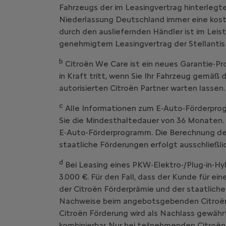
Fahrzeugs der im Leasingvertrag hinterlegte
Niederlassung Deutschland immer eine kost
durch den ausliefernden Händler ist im Leist
genehmigtem Leasingvertrag der Stellantis
b
Citroën We Care ist ein neues Garantie
in Kraft tritt, wenn Sie Ihr Fahrzeug g
autorisierten Citroën Partner warten lassen.
c
Alle Informationen zum E-Auto-Förderprog
Sie die Mindesthaltedauer von 36 Monaten. 
E-Auto-Förderprogramm. Die Berechnung der 
staatliche Förderungen erfolgt ausschließl
d
Bei Leasing eines PKW-Elektro-/Plug-in-Hy
3.000 €. Für den Fall, dass der Kunde für ei
der Citroën Förderprämie und der staatliche
Nachweise beim angebotsgebenden Citroën V
Citroën Förderung wird als Nachlass gewährt
kombinierbar. Nur bei teilnehmenden Citroën