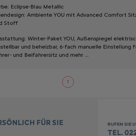
rbe: Eclipse-Blau Metallic
nendesign: Ambiente YOU mit Advanced Comfort Sit
d Stoff
sstattung:
Winter-Paket YOU,
Außenspiegel elektris
nstellbar und beheizbar,
6-fach manuelle Einstellung f
hrer- und Beifahrersitz
und mehr ...
1
RSÖNLICH FÜR SIE
RUFEN SIE 
TEL. 022