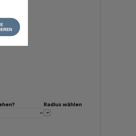
LE
IEREN
tehen?
Radius wählen