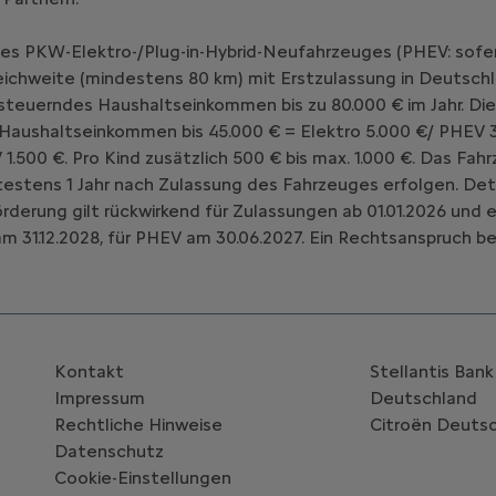
nes PKW-Elektro-/Plug-in-Hybrid-Neufahrzeuges (PHEV: sofe
chweite (mindestens 80 km) mit Erstzulassung in Deutschl
teuerndes Haushaltseinkommen bis zu 80.000 € im Jahr. Die
 Haushaltseinkommen bis 45.000 € = Elektro 5.000 €/ PHEV 3
V 1.500 €. Pro Kind zusätzlich 500 € bis max. 1.000 €. Das 
estens 1 Jahr nach Zulassung des Fahrzeuges erfolgen. Deta
Förderung gilt rückwirkend für Zulassungen ab 01.01.2026 un
m 31.12.2028, für PHEV am 30.06.2027. Ein Rechtsanspruch be
Kontakt
Stellantis Ban
Impressum
Deutschland
Rechtliche Hinweise
Citroën‎ Deuts
Datenschutz
Cookie-Einstellungen