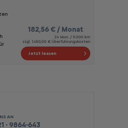
zen
182,56 € / Monat
ch
24 Mon. / 5.000 km
zzgl. 1.450,00 € Überführungskosten
ür
Jetzt leasen
UNS AN
1 - 9864-643