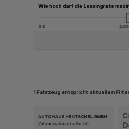
Wie hoch darf die Leasingrate maxim
0 €
2.00
Suchergebnisse
1 Fahrzeug entspricht aktuellem Filte
C
AUTOHAUS HENTSCHEL GMBH
D
Vahrenwalderstraße 141,