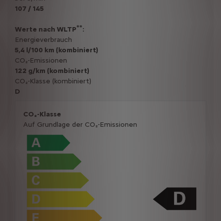
107 / 145
**
Werte nach WLTP
:
Energieverbrauch
5,4 l/100 km (kombiniert)
CO₂-Emissionen
122 g/km (kombiniert)
CO₂-Klasse (kombiniert)
D
CO₂-Klasse
Auf Grundlage der CO₂-Emissionen