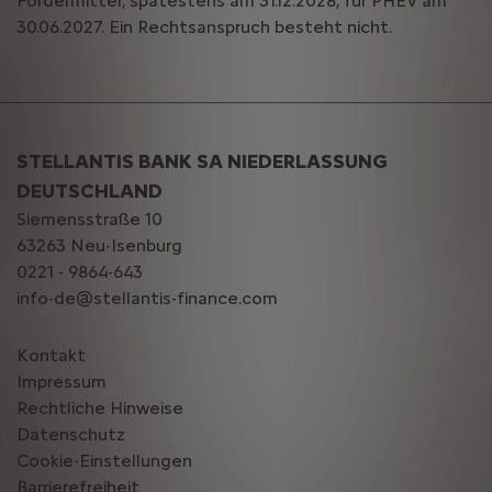
Fördermittel, spätestens am 31.12.2028, für PHEV am
30.06.2027. Ein Rechtsanspruch besteht nicht.
STELLANTIS BANK SA NIEDERLASSUNG
DEUTSCHLAND
Siemensstraße 10
63263 Neu-Isenburg
0221 - 9864-643
info-de@stellantis-finance.com
Kontakt
Impressum
Rechtliche Hinweise
Datenschutz
Cookie-Einstellungen
Barrierefreiheit