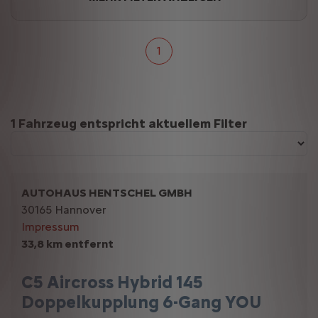
1
Suchergebnisse
1 Fahrzeug entspricht aktuellem Filter
AUTOHAUS HENTSCHEL GMBH
30165 Hannover
Impressum
33,8 km entfernt
C5 Aircross Hybrid 145
Doppelkupplung 6-Gang YOU