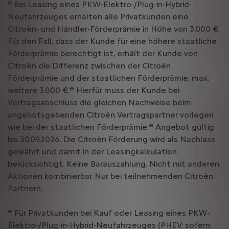
d
Bei Leasing eines PKW-Elektro-/Plug-in-Hybrid-
Neufahrzeuges erhalten alle Privatkunden eine
Citroën- und Händler-Förderprämie in Höhe von 3.000 €.
Für den Fall, dass der Kunde für eine höhere staatliche
Förderprämie berechtigt ist, erhält der Kunde von
Citroën die Differenz zwischen der Citroën
Förderprämie und der staatlichen Förderprämie, max.
e
weitere 3.000 €.
Hierfür muss der Kunde bei
Vertragsabschluss die gleichen Nachweise beim
angebotsgebenden Citroën Vertragspartner vorlegen
e
wie bei der staatlichen Förderprämie.
Angebot gültig
bis 30.09.2026. Die Citroën Förderung wird als Nachlass
gewährt und damit in der Leasingkalkulation
berücksichtigt. Keine Barauszahlung. Nicht mit anderen
Aktionen kombinierbar. Nur bei teilnehmenden Citroën
Partnern.
e
Für Privatkunden bei Kauf oder Leasing eines PKW-
Elektro-/Plug-in-Hybrid-Neufahrzeuges (PHEV: sofern