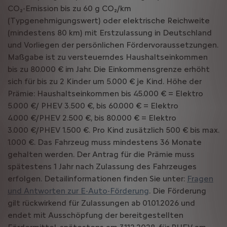
CO₂-Emission bis zu 60 g CO₂/km
(Typgenehmigungswert) oder elektrische Reichweite
(mindestens 80 km) mit Erstzulassung in Deutschland
und Vorliegen der persönlichen Fördervoraussetzungen.
Maßgabe ist zu versteuerndes Haushaltseinkommen
bis zu 80.000 € im Jahr. Die Einkommensgrenze erhöht
sich für bis zu 2 Kinder um 5.000 € je Kind. Höhe der
Prämie: Haushaltseinkommen bis 45.000 € = Elektro
5.000 €/ PHEV 3.500 €, bis 60.000 € = Elektro
4.000 €/PHEV 2.500 €, bis 80.000 € = Elektro
3.000 €/PHEV 1.500 €. Pro Kind zusätzlich 500 € bis max.
1.000 €. Das Fahrzeug muss mindestens 36 Monate
gehalten werden. Der Antrag für die Prämie muss
spätestens 1 Jahr nach Zulassung des Fahrzeuges
erfolgen. Detailinformationen finden Sie unter:
Fragen
und Antworten zur E-Auto-Förderung
. Die Förderung
gilt rückwirkend für Zulassungen ab 01.01.2026 und
endet mit Ausschöpfung der bereitgestellten