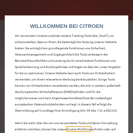
Citroën verdoppelt die staatliche Förderprämie mit
Citroën verdoppelt die Förderprämie - 3.000 €
bis zu 12.000 € Preisvorteil! Mehr erfahren >>
Grundförderung für jeden! Mehr erfahren >>
WILLKOMMEN BEI CITROEN
Wir verwenden Cookies und/oder andere Tracking-Tools (die „Tools“), um
sicherzustellen, dass wir Ihnen die bestmögliche Nutzung unserer Website
bieten. Sie ermöglichen grundlegende Funktionen wie Sicherheit,
ENTDECKEN SIE ALLE
Netzwerkmanagement und Zugänglichkeit.Die Tools verbessern die
Benutzerfreundlichkeit und Leistung durch verschiedene Funktionen wie
Spracherkennung und Suchergebnisse und tragen so dazu bei, unser Angebot
NEUER C5 AIRCROSS
für Sie zu optimieren. Unsere Website kann auch Tools von Drittanbietern
verwenden, um Ihnen relevantere Werbung bereitzustellen. Einige Tools
VORFÜHRWAGEN IN
können von Drittanbietern verarbeitet werden, die sich in Ländern außerhalb
des Europäischen Wirtschaftsraums (EWR) befinden und für die
CELLE
möglicherweise noch kein Angemessenheitsbeschluss der zuständigen
europäischen Datenschutzbehörden vorliegt. In diesem Fall erfolgt die
Übermittlung auf Grundlage Ihrer Einwilligung (Art. 49 Abs. 1 lit. a DSGVO).
Wenn Sie mehr über die von uns verwendeten Tools und deren Verwaltung
erfahren möchten, können Sie unsere
Cookie‑Richtlinie
aufrufen oder auf