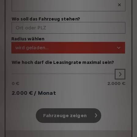
×
Wo soll das Fahrzeug stehen?
Ort oder PLZ
Radius wählen
wird geladen...
Wie hoch darf die Leasingrate maximal sein?
0 €
2.000 €
2.000
€ / Monat
Fahrzeuge zeigen