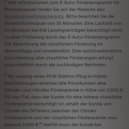
c
Alle Informationen zum E-Auto-Förderprogramm für
Privatpersonen finden Sie auf der Website des
Bundesumweltministeriums
. Bitte beachten Sie die
Mindesthaltedauer von 36 Monaten. Eine Laufzeit von
24 Monaten bei KM-Leasingverträgen berechtigt nicht
zu einer Förderung durch das E-Auto-Förderprogramm.
Die Berechnung der staatlichen Förderung ist
überschlägig und unverbindlich. Eine rechtsverbindliche
Entscheidung über staatliche Förderungen erfolgt
ausschließlich durch die zuständigen Behörden.
d
Bei Leasing eines PKW-Elektro-/Plug-in-Hybrid-
Neufahrzeuges erhalten alle Privatkunden eine
Citroën- und Händler-Förderprämie in Höhe von 3.000 €.
Für den Fall, dass der Kunde für eine höhere staatliche
Förderprämie berechtigt ist, erhält der Kunde von
Citroën die Differenz zwischen der Citroën
Förderprämie und der staatlichen Förderprämie, max.
e
weitere 3.000 €.
Hierfür muss der Kunde bei