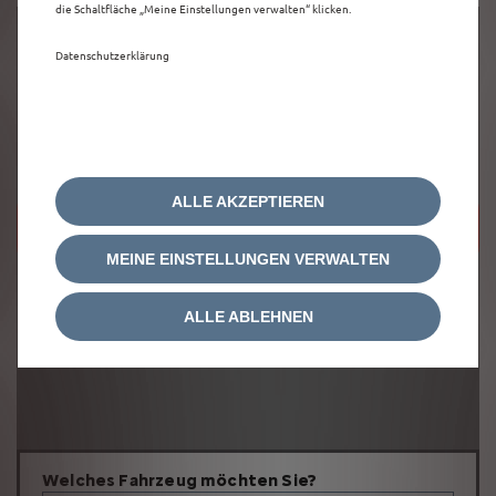
die Schaltfläche „Meine Einstellungen verwalten“ klicken.
Datenschutzerklärung
ALLE AKZEPTIEREN
Um diese Google Maps-Karte anzuzeigen,
akzeptieren Sie bitte die für
Marketing/Werbung relevanten-Cookies.
MEINE EINSTELLUNGEN VERWALTEN
ALLE ABLEHNEN
Welches Fahrzeug möchten Sie?