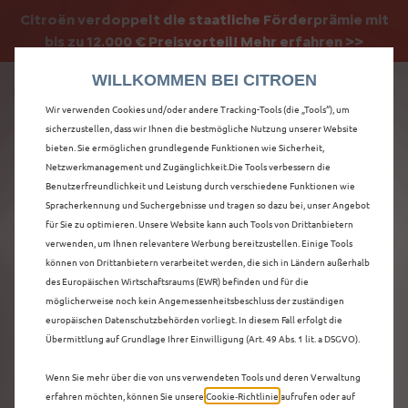
Citroën verdoppelt die staatliche Förderprämie mit
Citroën verdoppelt die Förderprämie - 3.000 €
bis zu 12.000 € Preisvorteil! Mehr erfahren >>
Grundförderung für jeden! Mehr erfahren >>
WILLKOMMEN BEI CITROEN
Wir verwenden Cookies und/oder andere Tracking-Tools (die „Tools“), um
sicherzustellen, dass wir Ihnen die bestmögliche Nutzung unserer Website
bieten. Sie ermöglichen grundlegende Funktionen wie Sicherheit,
ENTDECKEN SIE ALLE
Netzwerkmanagement und Zugänglichkeit.Die Tools verbessern die
Benutzerfreundlichkeit und Leistung durch verschiedene Funktionen wie
Spracherkennung und Suchergebnisse und tragen so dazu bei, unser Angebot
Ë-C4 X
für Sie zu optimieren. Unsere Website kann auch Tools von Drittanbietern
verwenden, um Ihnen relevantere Werbung bereitzustellen. Einige Tools
VORFÜHRWAGEN MIT
können von Drittanbietern verarbeitet werden, die sich in Ländern außerhalb
des Europäischen Wirtschaftsraums (EWR) befinden und für die
ELEKTRO ANTRIEB IN
möglicherweise noch kein Angemessenheitsbeschluss der zuständigen
europäischen Datenschutzbehörden vorliegt. In diesem Fall erfolgt die
ZWICKAU
Übermittlung auf Grundlage Ihrer Einwilligung (Art. 49 Abs. 1 lit. a DSGVO).
Wenn Sie mehr über die von uns verwendeten Tools und deren Verwaltung
erfahren möchten, können Sie unsere
Cookie‑Richtlinie
aufrufen oder auf