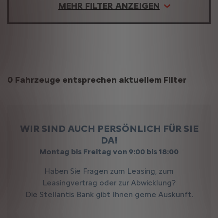
MEHR FILTER ANZEIGEN
Suchergebnisse
0 Fahrzeuge entsprechen aktuellem Filter
WIR SIND AUCH PERSÖNLICH FÜR SIE
DA!
Montag bis Freitag von 9:00 bis 18:00
Haben Sie Fragen zum Leasing, zum
Leasingvertrag oder zur Abwicklung?
Die Stellantis Bank gibt Ihnen gerne Auskunft.