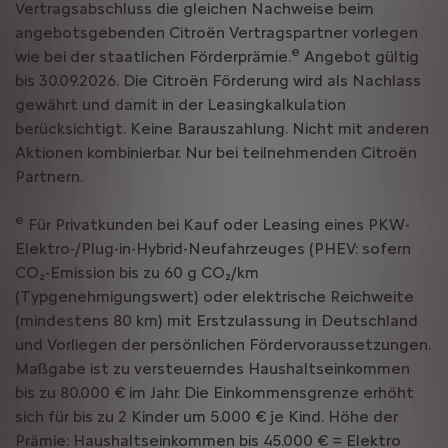
Vertragsabschluss die gleichen Nachweise beim
angebotsgebenden Citroën Vertragspartner vorlegen
e
wie bei der staatlichen Förderprämie.
Angebot gültig
bis 30.09.2026. Die Citroën Förderung wird als Nachlass
gewährt und damit in der Leasingkalkulation
berücksichtigt. Keine Barauszahlung. Nicht mit anderen
Aktionen kombinierbar. Nur bei teilnehmenden Citroën
Partnern.
e
Für Privatkunden bei Kauf oder Leasing eines PKW-
Elektro-/Plug-in-Hybrid-Neufahrzeuges (PHEV: sofern
CO₂-Emission bis zu 60 g CO₂/km
(Typgenehmigungswert) oder elektrische Reichweite
(mindestens 80 km) mit Erstzulassung in Deutschland
und Vorliegen der persönlichen Fördervoraussetzungen.
Maßgabe ist zu versteuerndes Haushaltseinkommen
bis zu 80.000 € im Jahr. Die Einkommensgrenze erhöht
sich für bis zu 2 Kinder um 5.000 € je Kind. Höhe der
Prämie: Haushaltseinkommen bis 45.000 € = Elektro