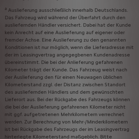
a
Auslieferung ausschließlich innerhalb Deutschlands.
Das Fahrzeug wird während der Überfahrt durch den
ausliefernden Händler versichert. Dabei hat der Kunde
kein Anrecht auf eine Auslieferung auf eigener oder
fremder Achse. Eine Auslieferung zu den genannten
Konditionen ist nur möglich, wenn die Lieferadresse mit
der im Leasingvertrag angegegbenen Kundenadresse
übereinstimmt. Die bei der Anlieferung gefahrenen
Kilometer trägt der Kunde. Das Fahrzeug weist nach
der Auslieferung den für einen Neuwagen üblichen
Kilometerstand zzgl. der Distanz zwischen Standort
des ausliefernden Händlers und dem gewünschten
Lieferort aus. Bei der Rückgabe des Fahrzeugs können
die bei der Auslieferung gefahrenen Kilometer nicht
mit ggf. aufgetretenen Mehrkilometern verrechnet
werden. Zur Berechnung von Mehr-/Minderkilometern
ist bei Rückgabe des Fahrzeugs der im Leasingvertrag
hinterlegte Kilometerstand maßgeblich. Bitte