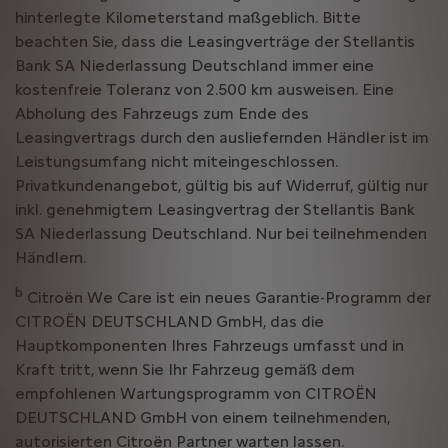
hinterlegte Kilometerstand maßgeblich. Bitte
beachten Sie, dass die Leasingverträge der Stellantis
Bank SA Niederlassung Deutschland immer eine
kostenfreie Toleranz von 2.500 km ausweisen. Eine
Abholung des Fahrzeugs zum Ende des
Leasingvertrags durch den ausliefernden Händler ist im
Leistungsumfang nicht miteingeschlossen.
Privatkundenangebot, gültig bis auf Widerruf, gültig nur
inkl. genehmigtem Leasingvertrag der Stellantis Bank
SA Niederlassung Deutschland. Nur bei teilnehmenden
Händlern.
b
Citroën We Care ist ein neues Garantie-Programm der
CITROËN DEUTSCHLAND GmbH, das die
Hauptkomponenten Ihres Fahrzeugs umfasst und in
Kraft tritt, wenn Sie Ihr Fahrzeug gemäß dem
empfohlenen Wartungsprogramm von CITROËN
DEUTSCHLAND GmbH von einem teilnehmenden,
autorisierten Citroën Partner warten lassen.