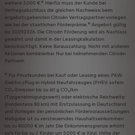
e
weitere 3.000 €.
Hierfür muss der Kunde bei
Vertragsabschluss die gleichen Nachweise beim
angebotsgebenden Citroën Vertragspartner vorlegen
e
wie bei der staatlichen Förderprämie.
Angebot gültig
bis 30.09.2026. Die Citroën Förderung wird als Nachlass
gewährt und damit in der Leasingkalkulation
berücksichtigt. Keine Barauszahlung. Nicht mit anderen
Aktionen kombinierbar. Nur bei teilnehmenden Citroën
Partnern.
e
Für Privatkunden bei Kauf oder Leasing eines PKW-
Elektro-/Plug-in-Hybrid-Neufahrzeuges (PHEV: sofern
CO₂-Emission bis zu 60 g CO₂/km
(Typgenehmigungswert) oder elektrische Reichweite
(mindestens 80 km) mit Erstzulassung in Deutschland
und Vorliegen der persönlichen Fördervoraussetzungen.
Maßgabe ist zu versteuerndes Haushaltseinkommen
bis zu 80.000 € im Jahr. Die Einkommensgrenze erhöht
sich für bis zu 2 Kinder um 5.000 € je Kind. Höhe der