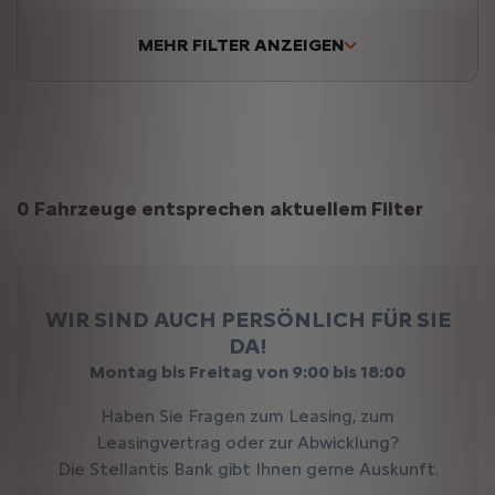
MEHR FILTER ANZEIGEN
Suchergebnisse
0 Fahrzeuge entsprechen aktuellem Filter
WIR SIND AUCH PERSÖNLICH FÜR SIE
DA!
Montag bis Freitag von 9:00 bis 18:00
Haben Sie Fragen zum Leasing, zum
Leasingvertrag oder zur Abwicklung?
Die Stellantis Bank gibt Ihnen gerne Auskunft.