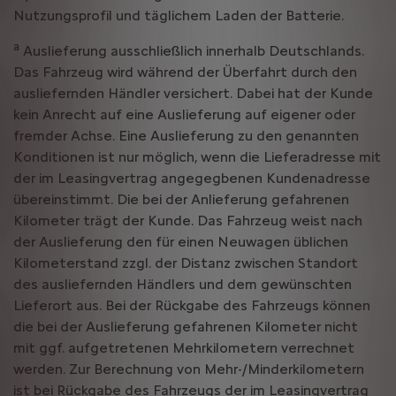
Nutzungsprofil und täglichem Laden der Batterie.
a
Auslieferung ausschließlich innerhalb Deutschlands.
Das Fahrzeug wird während der Überfahrt durch den
ausliefernden Händler versichert. Dabei hat der Kunde
kein Anrecht auf eine Auslieferung auf eigener oder
fremder Achse. Eine Auslieferung zu den genannten
Konditionen ist nur möglich, wenn die Lieferadresse mit
der im Leasingvertrag angegegbenen Kundenadresse
übereinstimmt. Die bei der Anlieferung gefahrenen
Kilometer trägt der Kunde. Das Fahrzeug weist nach
der Auslieferung den für einen Neuwagen üblichen
Kilometerstand zzgl. der Distanz zwischen Standort
des ausliefernden Händlers und dem gewünschten
Lieferort aus. Bei der Rückgabe des Fahrzeugs können
die bei der Auslieferung gefahrenen Kilometer nicht
mit ggf. aufgetretenen Mehrkilometern verrechnet
werden. Zur Berechnung von Mehr-/Minderkilometern
ist bei Rückgabe des Fahrzeugs der im Leasingvertrag