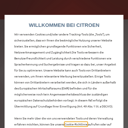
Citroën verdoppelt die staatliche Förderprämie mit
Citroën verdoppelt die Förderprämie - 3.000 €
bis zu 12.000 € Preisvorteil! Mehr erfahren >>
Grundförderung für jeden! Mehr erfahren >>
WILLKOMMEN BEI CITROEN
Wir verwenden Cookies und/oder andere Tracking-Tools (die „Tools“), um
sicherzustellen, dass wir Ihnen die bestmögliche Nutzung unserer Website
bieten. Sie ermöglichen grundlegende Funktionen wie Sicherheit,
ENTDECKEN SIE ALLE
Netzwerkmanagement und Zugänglichkeit.Die Tools verbessern die
Benutzerfreundlichkeit und Leistung durch verschiedene Funktionen wie
Spracherkennung und Suchergebnisse und tragen so dazu bei, unser Angebot
Ë-C4 X
für Sie zu optimieren. Unsere Website kann auch Tools von Drittanbietern
verwenden, um Ihnen relevantere Werbung bereitzustellen. Einige Tools
VORFÜHRWAGEN MIT
können von Drittanbietern verarbeitet werden, die sich in Ländern außerhalb
des Europäischen Wirtschaftsraums (EWR) befinden und für die
ELEKTRO ANTRIEB IN
möglicherweise noch kein Angemessenheitsbeschluss der zuständigen
europäischen Datenschutzbehörden vorliegt. In diesem Fall erfolgt die
MÜNSTER
Übermittlung auf Grundlage Ihrer Einwilligung (Art. 49 Abs. 1 lit. a DSGVO).
Wenn Sie mehr über die von uns verwendeten Tools und deren Verwaltung
erfahren möchten, können Sie unsere
Cookie‑Richtlinie
aufrufen oder auf