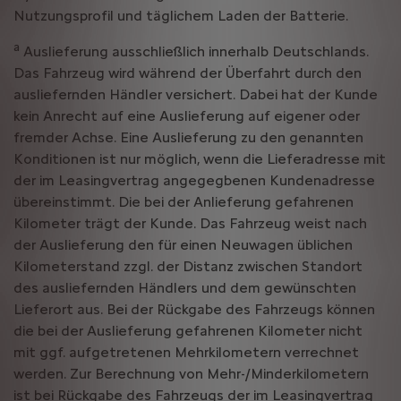
Nutzungsprofil und täglichem Laden der Batterie.
a
Auslieferung ausschließlich innerhalb Deutschlands.
Das Fahrzeug wird während der Überfahrt durch den
ausliefernden Händler versichert. Dabei hat der Kunde
kein Anrecht auf eine Auslieferung auf eigener oder
fremder Achse. Eine Auslieferung zu den genannten
Konditionen ist nur möglich, wenn die Lieferadresse mit
der im Leasingvertrag angegegbenen Kundenadresse
übereinstimmt. Die bei der Anlieferung gefahrenen
Kilometer trägt der Kunde. Das Fahrzeug weist nach
der Auslieferung den für einen Neuwagen üblichen
Kilometerstand zzgl. der Distanz zwischen Standort
des ausliefernden Händlers und dem gewünschten
Lieferort aus. Bei der Rückgabe des Fahrzeugs können
die bei der Auslieferung gefahrenen Kilometer nicht
mit ggf. aufgetretenen Mehrkilometern verrechnet
werden. Zur Berechnung von Mehr-/Minderkilometern
ist bei Rückgabe des Fahrzeugs der im Leasingvertrag