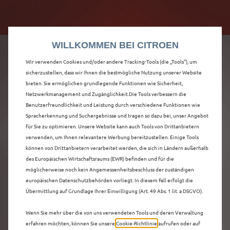
Citroën verdoppelt die staatliche Förderprämie mit
Citroën verdoppelt die Förderprämie - 3.000 €
bis zu 12.000 € Preisvorteil! Mehr erfahren >>
Grundförderung für jeden! Mehr erfahren >>
WILLKOMMEN BEI CITROEN
Wir verwenden Cookies und/oder andere Tracking-Tools (die „Tools“), um
sicherzustellen, dass wir Ihnen die bestmögliche Nutzung unserer Website
bieten. Sie ermöglichen grundlegende Funktionen wie Sicherheit,
ENTDECKEN SIE ALLE
Netzwerkmanagement und Zugänglichkeit.Die Tools verbessern die
Benutzerfreundlichkeit und Leistung durch verschiedene Funktionen wie
Spracherkennung und Suchergebnisse und tragen so dazu bei, unser Angebot
Ë-C4 X
für Sie zu optimieren. Unsere Website kann auch Tools von Drittanbietern
verwenden, um Ihnen relevantere Werbung bereitzustellen. Einige Tools
VORFÜHRWAGEN MIT
können von Drittanbietern verarbeitet werden, die sich in Ländern außerhalb
des Europäischen Wirtschaftsraums (EWR) befinden und für die
ELEKTRO ANTRIEB IN
möglicherweise noch kein Angemessenheitsbeschluss der zuständigen
europäischen Datenschutzbehörden vorliegt. In diesem Fall erfolgt die
LÖRRACH
Übermittlung auf Grundlage Ihrer Einwilligung (Art. 49 Abs. 1 lit. a DSGVO).
Wenn Sie mehr über die von uns verwendeten Tools und deren Verwaltung
erfahren möchten, können Sie unsere
Cookie‑Richtlinie
aufrufen oder auf