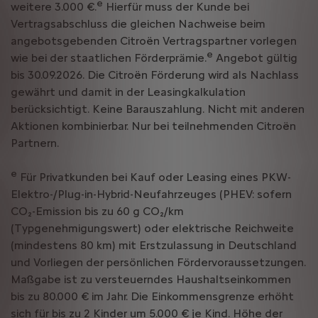
e
weitere 3.000 €.
Hierfür muss der Kunde bei
Vertragsabschluss die gleichen Nachweise beim
angebotsgebenden Citroën Vertragspartner vorlegen
e
wie bei der staatlichen Förderprämie.
Angebot gültig
bis 30.09.2026. Die Citroën Förderung wird als Nachlass
gewährt und damit in der Leasingkalkulation
berücksichtigt. Keine Barauszahlung. Nicht mit anderen
Aktionen kombinierbar. Nur bei teilnehmenden Citroën
Partnern.
e
Für Privatkunden bei Kauf oder Leasing eines PKW-
Elektro-/Plug-in-Hybrid-Neufahrzeuges (PHEV: sofern
CO₂-Emission bis zu 60 g CO₂/km
(Typgenehmigungswert) oder elektrische Reichweite
(mindestens 80 km) mit Erstzulassung in Deutschland
und Vorliegen der persönlichen Fördervoraussetzungen.
Maßgabe ist zu versteuerndes Haushaltseinkommen
bis zu 80.000 € im Jahr. Die Einkommensgrenze erhöht
sich für bis zu 2 Kinder um 5.000 € je Kind. Höhe der