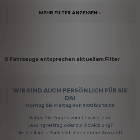
MEHR FILTER ANZEIGEN
Suchergebnisse
0 Fahrzeuge entsprechen aktuellem Filter
WIR SIND AUCH PERSÖNLICH FÜR SIE
DA!
Montag bis Freitag von 9:00 bis 18:00
Haben Sie Fragen zum Leasing, zum
Leasingvertrag oder zur Abwicklung?
Die Stellantis Bank gibt Ihnen gerne Auskunft.