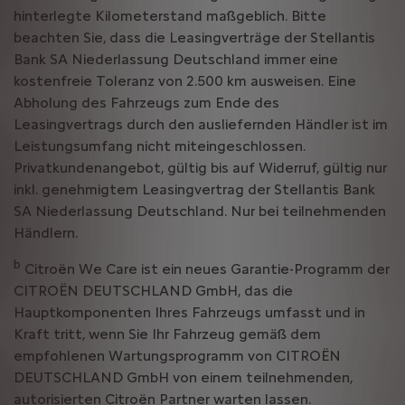
hinterlegte Kilometerstand maßgeblich. Bitte
beachten Sie, dass die Leasingverträge der Stellantis
Bank SA Niederlassung Deutschland immer eine
kostenfreie Toleranz von 2.500 km ausweisen. Eine
Abholung des Fahrzeugs zum Ende des
Leasingvertrags durch den ausliefernden Händler ist im
Leistungsumfang nicht miteingeschlossen.
Privatkundenangebot, gültig bis auf Widerruf, gültig nur
inkl. genehmigtem Leasingvertrag der Stellantis Bank
SA Niederlassung Deutschland. Nur bei teilnehmenden
Händlern.
b
Citroën We Care ist ein neues Garantie-Programm der
CITROËN DEUTSCHLAND GmbH, das die
Hauptkomponenten Ihres Fahrzeugs umfasst und in
Kraft tritt, wenn Sie Ihr Fahrzeug gemäß dem
empfohlenen Wartungsprogramm von CITROËN
DEUTSCHLAND GmbH von einem teilnehmenden,
autorisierten Citroën Partner warten lassen.