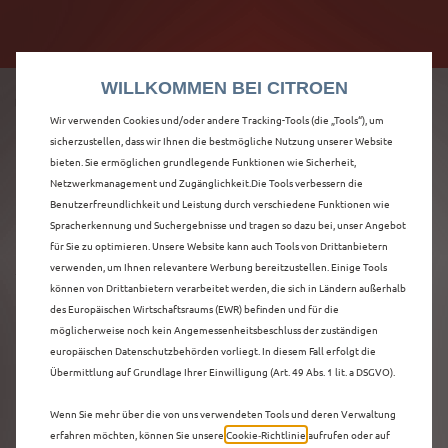
Citroën verdoppelt die staatliche Förderprämie mit
Citroën verdoppelt die Förderprämie - 3.000 €
bis zu 12.000 € Preisvorteil! Mehr erfahren >>
Grundförderung für jeden! Mehr erfahren >>
WILLKOMMEN BEI CITROEN
Wir verwenden Cookies und/oder andere Tracking-Tools (die „Tools“), um
sicherzustellen, dass wir Ihnen die bestmögliche Nutzung unserer Website
bieten. Sie ermöglichen grundlegende Funktionen wie Sicherheit,
ENTDECKEN SIE ALLE
Netzwerkmanagement und Zugänglichkeit.Die Tools verbessern die
Benutzerfreundlichkeit und Leistung durch verschiedene Funktionen wie
Spracherkennung und Suchergebnisse und tragen so dazu bei, unser Angebot
Ë-C4 X
für Sie zu optimieren. Unsere Website kann auch Tools von Drittanbietern
verwenden, um Ihnen relevantere Werbung bereitzustellen. Einige Tools
VORFÜHRWAGEN MIT
können von Drittanbietern verarbeitet werden, die sich in Ländern außerhalb
des Europäischen Wirtschaftsraums (EWR) befinden und für die
ELEKTRO ANTRIEB IN
möglicherweise noch kein Angemessenheitsbeschluss der zuständigen
europäischen Datenschutzbehörden vorliegt. In diesem Fall erfolgt die
HAMELN
Übermittlung auf Grundlage Ihrer Einwilligung (Art. 49 Abs. 1 lit. a DSGVO).
Wenn Sie mehr über die von uns verwendeten Tools und deren Verwaltung
erfahren möchten, können Sie unsere
Cookie‑Richtlinie
aufrufen oder auf