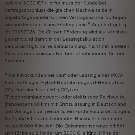
e
weitere 3.000 €.
Hierfür muss der Kunde bei
Vertragsabschluss die gleichen Nachweise beim
angebotsgebenden Citroën Vertragspartner vorlegen
e
wie bei der staatlichen Förderprämie.
Angebot gültig
bis 30.09.2026. Die Citroën Förderung wird als Nachlass
gewährt und damit in der Leasingkalkulation
berücksichtigt. Keine Barauszahlung. Nicht mit anderen
Aktionen kombinierbar. Nur bei teilnehmenden Citroën
Partnern.
e
Für Privatkunden bei Kauf oder Leasing eines PKW-
Elektro-/Plug-in-Hybrid-Neufahrzeuges (PHEV: sofern
CO₂-Emission bis zu 60 g CO₂/km
(Typgenehmigungswert) oder elektrische Reichweite
(mindestens 80 km) mit Erstzulassung in Deutschland
und Vorliegen der persönlichen Fördervoraussetzungen.
Maßgabe ist zu versteuerndes Haushaltseinkommen
bis zu 80.000 € im Jahr. Die Einkommensgrenze erhöht
sich für bis zu 2 Kinder um 5.000 € je Kind. Höhe der