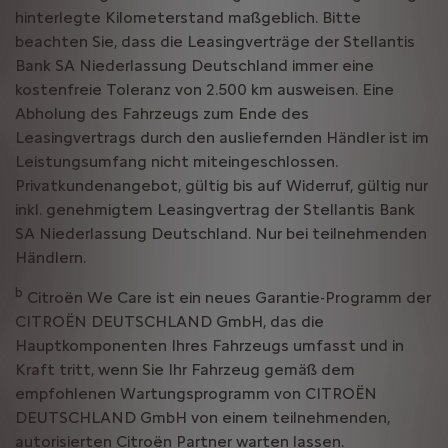
hinterlegte Kilometerstand maßgeblich. Bitte
beachten Sie, dass die Leasingverträge der Stellantis
Bank SA Niederlassung Deutschland immer eine
kostenfreie Toleranz von 2.500 km ausweisen. Eine
Abholung des Fahrzeugs zum Ende des
Leasingvertrags durch den ausliefernden Händler ist im
Leistungsumfang nicht miteingeschlossen.
Privatkundenangebot, gültig bis auf Widerruf, gültig nur
inkl. genehmigtem Leasingvertrag der Stellantis Bank
SA Niederlassung Deutschland. Nur bei teilnehmenden
Händlern.
b
Citroën We Care ist ein neues Garantie-Programm der
CITROËN DEUTSCHLAND GmbH, das die
Hauptkomponenten Ihres Fahrzeugs umfasst und in
Kraft tritt, wenn Sie Ihr Fahrzeug gemäß dem
empfohlenen Wartungsprogramm von CITROËN
DEUTSCHLAND GmbH von einem teilnehmenden,
autorisierten Citroën Partner warten lassen.