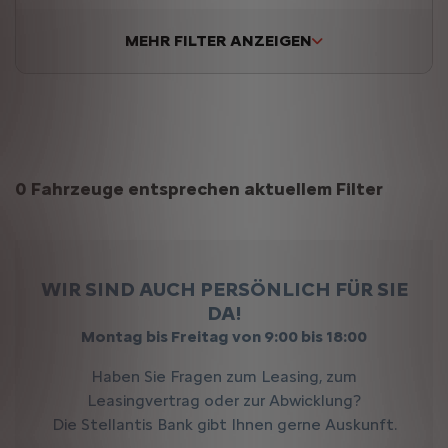
MEHR FILTER ANZEIGEN
Suchergebnisse
0 Fahrzeuge entsprechen aktuellem Filter
WIR SIND AUCH PERSÖNLICH FÜR SIE
DA!
Montag bis Freitag von 9:00 bis 18:00
Haben Sie Fragen zum Leasing, zum
Leasingvertrag oder zur Abwicklung?
Die Stellantis Bank gibt Ihnen gerne Auskunft.