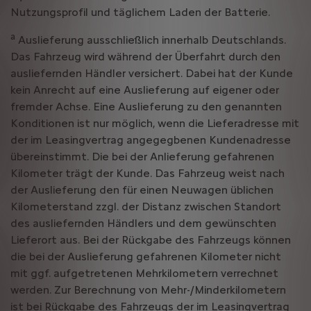
Nutzungsprofil und täglichem Laden der Batterie.
a
Auslieferung ausschließlich innerhalb Deutschlands.
Das Fahrzeug wird während der Überfahrt durch den
ausliefernden Händler versichert. Dabei hat der Kunde
kein Anrecht auf eine Auslieferung auf eigener oder
fremder Achse. Eine Auslieferung zu den genannten
Konditionen ist nur möglich, wenn die Lieferadresse mit
der im Leasingvertrag angegegbenen Kundenadresse
übereinstimmt. Die bei der Anlieferung gefahrenen
Kilometer trägt der Kunde. Das Fahrzeug weist nach
der Auslieferung den für einen Neuwagen üblichen
Kilometerstand zzgl. der Distanz zwischen Standort
des ausliefernden Händlers und dem gewünschten
Lieferort aus. Bei der Rückgabe des Fahrzeugs können
die bei der Auslieferung gefahrenen Kilometer nicht
mit ggf. aufgetretenen Mehrkilometern verrechnet
werden. Zur Berechnung von Mehr-/Minderkilometern
ist bei Rückgabe des Fahrzeugs der im Leasingvertrag