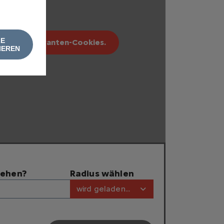
LE
erbung relevanten-Cookies.
IEREN
tehen?
Radius wählen
wird geladen...