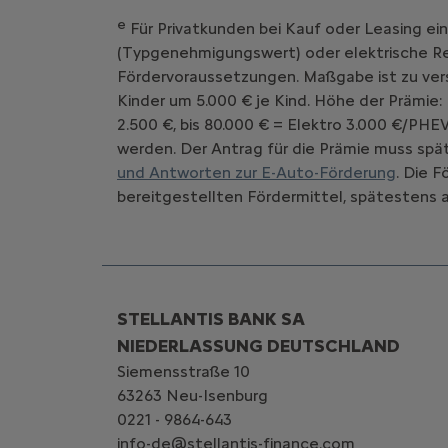
e
Für Privatkunden bei Kauf oder Leasing ei
(Typgenehmigungswert) oder elektrische Rei
Fördervoraussetzungen. Maßgabe ist zu vers
Kinder um 5.000 € je Kind. Höhe der Prämie:
2.500 €, bis 80.000 € = Elektro 3.000 €/PHE
werden. Der Antrag für die Prämie muss spät
und Antworten zur E-Auto-Förderung
. Die 
bereitgestellten Fördermittel, spätestens a
STELLANTIS BANK SA
NIEDERLASSUNG DEUTSCHLAND
Siemensstraße 10
63263 Neu-Isenburg
0221 - 9864-643
info-de@stellantis-finance.com