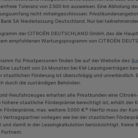
enfreie Toleranz von 2.500 km ausweisen. Eine Abholung d
ungsumfang nicht miteingeschlossen. Privatkundenangebot, gü
 Bank SA Niederlassung Deutschland. Nur bei teilnehmende
-Programm der CITROËN DEUTSCHLAND GmbH, das die Haupt
emäß dem empfohlenen Wartungsprogramm von CITROËN DE
ramm für Privatpersonen finden Sie auf der Website des
Bu
Eine Laufzeit von 24 Monaten bei KM-Leasingverträgen bere
staatlichen Förderung ist überschlägig und unverbindlich. 
ich durch die zuständigen Behörden.
brid-Neufahrzeuges erhalten alle Privatkunden eine Citroën
ne höhere staatliche Förderprämie berechtigt ist, erhält der
e
n Förderprämie, max. weitere 3.000 €.
Hierfür muss der Kun
ertragspartner vorlegen wie bei der staatlichen Förderprä
 und damit in der Leasingkalkulation berücksichtigt. Keine
 Partnern.