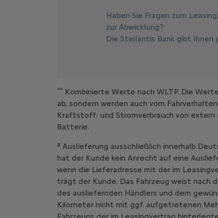
Haben Sie Fragen zum Leasing
zur Abwicklung?
Die Stellantis Bank gibt Ihnen
**
Kombinierte Werte nach WLTP. Die Werte e
ab, sondern werden auch vom Fahrverhalten
Kraftstoff- und Stromverbrauch von extern 
Batterie.
a
Auslieferung ausschließlich innerhalb Deut
hat der Kunde kein Anrecht auf eine Auslief
wenn die Lieferadresse mit der im Leasing
trägt der Kunde. Das Fahrzeug weist nach d
des ausliefernden Händlers und dem gewüns
Kilometer nicht mit ggf. aufgetretenen Me
Fahrzeugs der im Leasingvertrag hinterlegte