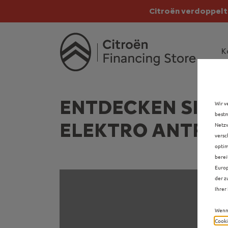
Citroën verdoppelt 
Citroën verdoppe
K
ENTDECKEN SIE 
Wir v
bestm
ELEKTRO ANTRIE
Netzw
versc
optim
berei
Europ
der z
Ihrer 
Wenn 
Cooki