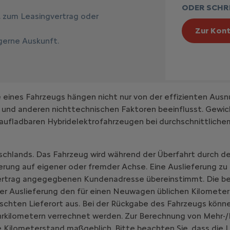
ODER SCHRE
, zum Leasingvertrag oder
Zur Kont
 gerne Auskunft.
ines Fahrzeugs hängen nicht nur von der effizienten Ausn
 und anderen nichttechnischen Faktoren beeinflusst. Gewic
aufladbaren Hybridelektrofahrzeugen bei durchschnittlich
schlands. Das Fahrzeug wird während der Überfahrt durch de
erung auf eigener oder fremder Achse. Eine Auslieferung zu
vertrag angegegbenen Kundenadresse übereinstimmt. Die be
er Auslieferung den für einen Neuwagen üblichen Kilometer
chten Lieferort aus. Bei der Rückgabe des Fahrzeugs könne
hrkilometern verrechnet werden. Zur Berechnung von Mehr-/
 Kilometerstand maßgeblich. Bitte beachten Sie, dass die L