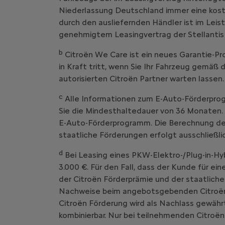
Niederlassung Deutschland immer eine kost
durch den ausliefernden Händler ist im Leist
genehmigtem Leasingvertrag der Stellantis
b
Citroën We Care ist ein neues Garantie
in Kraft tritt, wenn Sie Ihr Fahrzeug g
autorisierten Citroën Partner warten lassen.
c
Alle Informationen zum E-Auto-Förderprog
Sie die Mindesthaltedauer von 36 Monaten. 
E-Auto-Förderprogramm. Die Berechnung der 
staatliche Förderungen erfolgt ausschließl
d
Bei Leasing eines PKW-Elektro-/Plug-in-Hy
3.000 €. Für den Fall, dass der Kunde für ei
der Citroën Förderprämie und der staatliche
Nachweise beim angebotsgebenden Citroën V
Citroën Förderung wird als Nachlass gewährt
kombinierbar. Nur bei teilnehmenden Citroën