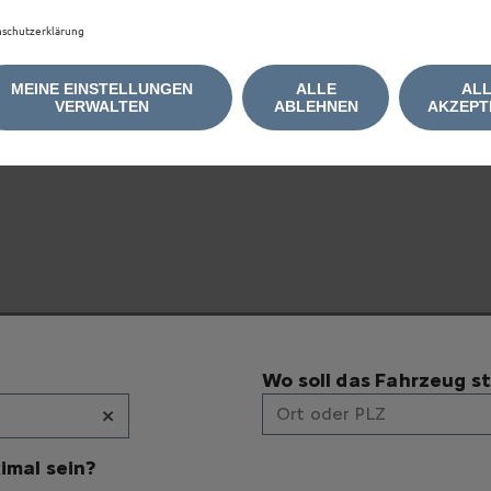
schutzerklärung
MEINE EINSTELLUNGEN
ALLE
AL
e anzuzeigen, akzeptieren Sie bitte die für Marketing/W
VERWALTEN
ABLEHNEN
AKZEPT
Wo soll das Fahrzeug s
×
Ort oder PLZ
imal sein?