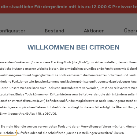
die staatliche Förderprämie mit bis zu 12.000 € Preisvorte
lt die Förderprämie - 3.000 € Grundförderung für jeden!
onfigurator
Bestand
Aktionen
Über 
WILLKOMMEN BEI CITROEN
ALLE Ë-C4 X VORFÜHRW
erwenden Cookies und/oder andere Tracking-Tools (die „Tools“), um sicherzustellen, dass wir Ihne
ögliche Nutzung unserer Website bieten. Sie ermöglichen grundlegende Funktionen wie Sicherh
B IN GÖPPINGEN
erkmanagement und Zugänglichkeit.Die Tools verbessern die Benutzerfreundlichkeit und Leist
hiedene Funktionen wie Spracherkennung und Suchergebnisse und tragen so dazu bei, unser Ange
ieren. Unsere Website kann auch Tools von Drittanbietern verwenden, um Ihnen relevantere We
tzustellen. Einige Tools können von Drittanbietern verarbeitet werden, die sich in Ländern außer
äischen Wirtschaftsraums (EWR) befinden und für die möglicherweise noch kein Angemessenhei
uständigen europäischen Datenschutzbehörden vorliegt. In diesem Fall erfolgt die Übermittlung
Einwilligung (Art. 49 Abs. 1 lit. a DSGVO).
Sie mehr über die von uns verwendeten Tools und deren Verwaltung erfahren möchten, können 
e‑Richtlinie
aufrufen oder auf die Schaltfläche „Meine Einstellungen verwalten“ klicken.