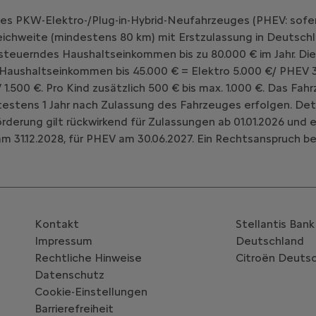
nes PKW-Elektro-/Plug-in-Hybrid-Neufahrzeuges (PHEV: sofe
chweite (mindestens 80 km) mit Erstzulassung in Deutschl
teuerndes Haushaltseinkommen bis zu 80.000 € im Jahr. Die
 Haushaltseinkommen bis 45.000 € = Elektro 5.000 €/ PHEV 3
V 1.500 €. Pro Kind zusätzlich 500 € bis max. 1.000 €. Das 
estens 1 Jahr nach Zulassung des Fahrzeuges erfolgen. Deta
Förderung gilt rückwirkend für Zulassungen ab 01.01.2026 un
m 31.12.2028, für PHEV am 30.06.2027. Ein Rechtsanspruch be
Kontakt
Stellantis Ban
Impressum
Deutschland
Rechtliche Hinweise
Citroën‎ Deuts
Datenschutz
Cookie-Einstellungen
Barrierefreiheit