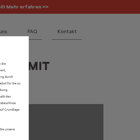
il! Mehr erfahren >>
 Mehr erfahren >>
uns
FAQ
Kontakt
AGEN MIT
n die
eit,
ung durch
bot für Sie zu
rbung
halb des
tsbeschluss
 auf Grundlage
Sie unsere