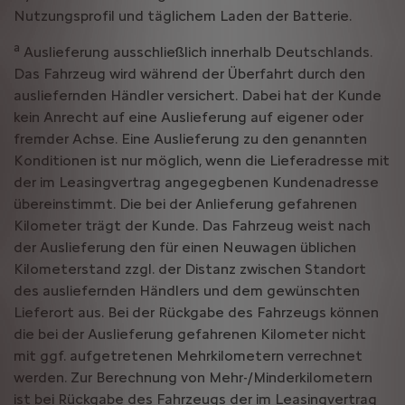
Nutzungsprofil und täglichem Laden der Batterie.
a
Auslieferung ausschließlich innerhalb Deutschlands.
Das Fahrzeug wird während der Überfahrt durch den
ausliefernden Händler versichert. Dabei hat der Kunde
kein Anrecht auf eine Auslieferung auf eigener oder
fremder Achse. Eine Auslieferung zu den genannten
Konditionen ist nur möglich, wenn die Lieferadresse mit
der im Leasingvertrag angegegbenen Kundenadresse
übereinstimmt. Die bei der Anlieferung gefahrenen
Kilometer trägt der Kunde. Das Fahrzeug weist nach
der Auslieferung den für einen Neuwagen üblichen
Kilometerstand zzgl. der Distanz zwischen Standort
des ausliefernden Händlers und dem gewünschten
Lieferort aus. Bei der Rückgabe des Fahrzeugs können
die bei der Auslieferung gefahrenen Kilometer nicht
mit ggf. aufgetretenen Mehrkilometern verrechnet
werden. Zur Berechnung von Mehr-/Minderkilometern
ist bei Rückgabe des Fahrzeugs der im Leasingvertrag