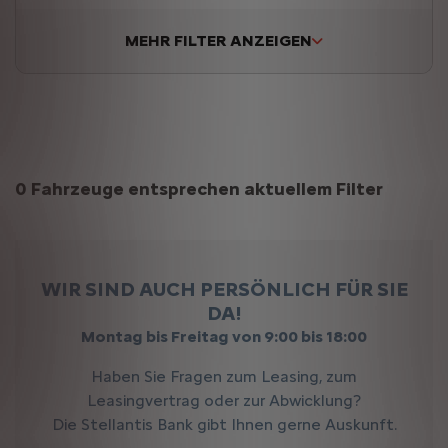
MEHR FILTER ANZEIGEN
Suchergebnisse
0 Fahrzeuge entsprechen aktuellem Filter
WIR SIND AUCH PERSÖNLICH FÜR SIE
DA!
Montag bis Freitag von 9:00 bis 18:00
Haben Sie Fragen zum Leasing, zum
Leasingvertrag oder zur Abwicklung?
Die Stellantis Bank gibt Ihnen gerne Auskunft.