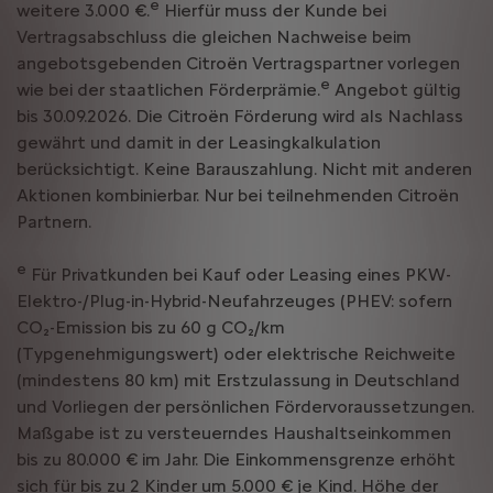
e
weitere 3.000 €.
Hierfür muss der Kunde bei
Vertragsabschluss die gleichen Nachweise beim
angebotsgebenden Citroën Vertragspartner vorlegen
e
wie bei der staatlichen Förderprämie.
Angebot gültig
bis 30.09.2026. Die Citroën Förderung wird als Nachlass
gewährt und damit in der Leasingkalkulation
berücksichtigt. Keine Barauszahlung. Nicht mit anderen
Aktionen kombinierbar. Nur bei teilnehmenden Citroën
Partnern.
e
Für Privatkunden bei Kauf oder Leasing eines PKW-
Elektro-/Plug-in-Hybrid-Neufahrzeuges (PHEV: sofern
CO₂-Emission bis zu 60 g CO₂/km
(Typgenehmigungswert) oder elektrische Reichweite
(mindestens 80 km) mit Erstzulassung in Deutschland
und Vorliegen der persönlichen Fördervoraussetzungen.
Maßgabe ist zu versteuerndes Haushaltseinkommen
bis zu 80.000 € im Jahr. Die Einkommensgrenze erhöht
sich für bis zu 2 Kinder um 5.000 € je Kind. Höhe der