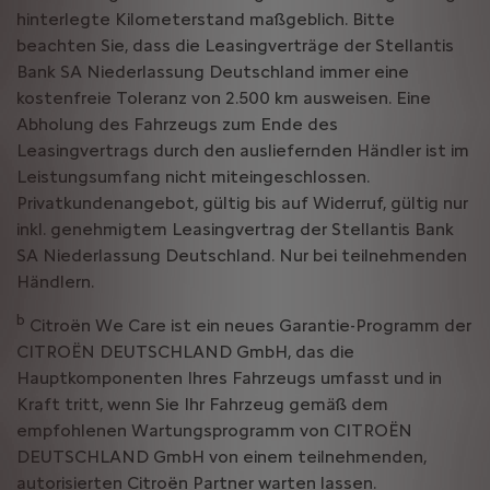
hinterlegte Kilometerstand maßgeblich. Bitte
beachten Sie, dass die Leasingverträge der Stellantis
Bank SA Niederlassung Deutschland immer eine
kostenfreie Toleranz von 2.500 km ausweisen. Eine
Abholung des Fahrzeugs zum Ende des
Leasingvertrags durch den ausliefernden Händler ist im
Leistungsumfang nicht miteingeschlossen.
Privatkundenangebot, gültig bis auf Widerruf, gültig nur
inkl. genehmigtem Leasingvertrag der Stellantis Bank
SA Niederlassung Deutschland. Nur bei teilnehmenden
Händlern.
b
Citroën We Care ist ein neues Garantie-Programm der
CITROËN DEUTSCHLAND GmbH, das die
Hauptkomponenten Ihres Fahrzeugs umfasst und in
Kraft tritt, wenn Sie Ihr Fahrzeug gemäß dem
empfohlenen Wartungsprogramm von CITROËN
DEUTSCHLAND GmbH von einem teilnehmenden,
autorisierten Citroën Partner warten lassen.