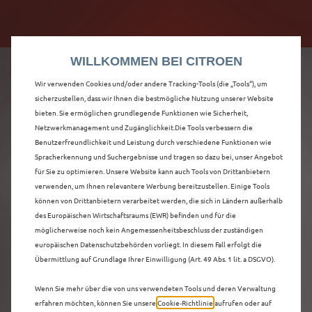
Citroën verdoppelt die staatliche Förderprämie mit
Citroën verdoppelt die Förderprämie - 3.000 €
bis zu 12.000 € Preisvorteil! Mehr erfahren >>
Grundförderung für jeden! Mehr erfahren >>
WILLKOMMEN BEI CITROEN
Wir verwenden Cookies und/oder andere Tracking-Tools (die „Tools“), um
sicherzustellen, dass wir Ihnen die bestmögliche Nutzung unserer Website
bieten. Sie ermöglichen grundlegende Funktionen wie Sicherheit,
ENTDECKEN SIE ALLE
Netzwerkmanagement und Zugänglichkeit.Die Tools verbessern die
Benutzerfreundlichkeit und Leistung durch verschiedene Funktionen wie
Spracherkennung und Suchergebnisse und tragen so dazu bei, unser Angebot
Ë-C4 X
für Sie zu optimieren. Unsere Website kann auch Tools von Drittanbietern
verwenden, um Ihnen relevantere Werbung bereitzustellen. Einige Tools
VORFÜHRWAGEN MIT
können von Drittanbietern verarbeitet werden, die sich in Ländern außerhalb
des Europäischen Wirtschaftsraums (EWR) befinden und für die
ELEKTRO ANTRIEB IN
möglicherweise noch kein Angemessenheitsbeschluss der zuständigen
europäischen Datenschutzbehörden vorliegt. In diesem Fall erfolgt die
GIESSEN
Übermittlung auf Grundlage Ihrer Einwilligung (Art. 49 Abs. 1 lit. a DSGVO).
Wenn Sie mehr über die von uns verwendeten Tools und deren Verwaltung
erfahren möchten, können Sie unsere
Cookie‑Richtlinie
aufrufen oder auf