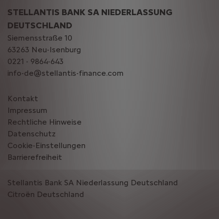
STELLANTIS BANK SA NIEDERLASSUNG
DEUTSCHLAND
Siemensstraße 10
63263 Neu-Isenburg
0221 - 9864-643
info-de@stellantis-finance.com
Kontakt
Impressum
Rechtliche Hinweise
Datenschutz
Cookie-Einstellungen
Barrierefreiheit
Stellantis Bank SA Niederlassung Deutschland
Citroën‎ Deutschland