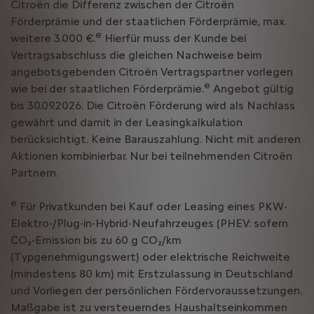
Citroën die Differenz zwischen der Citroën
Förderprämie und der staatlichen Förderprämie, max.
e
weitere 3.000 €.
Hierfür muss der Kunde bei
Vertragsabschluss die gleichen Nachweise beim
angebotsgebenden Citroën Vertragspartner vorlegen
e
wie bei der staatlichen Förderprämie.
Angebot gültig
bis 30.09.2026. Die Citroën Förderung wird als Nachlass
gewährt und damit in der Leasingkalkulation
berücksichtigt. Keine Barauszahlung. Nicht mit anderen
Aktionen kombinierbar. Nur bei teilnehmenden Citroën
Partnern.
e
Für Privatkunden bei Kauf oder Leasing eines PKW-
Elektro-/Plug-in-Hybrid-Neufahrzeuges (PHEV: sofern
CO₂-Emission bis zu 60 g CO₂/km
(Typgenehmigungswert) oder elektrische Reichweite
(mindestens 80 km) mit Erstzulassung in Deutschland
und Vorliegen der persönlichen Fördervoraussetzungen.
Maßgabe ist zu versteuerndes Haushaltseinkommen