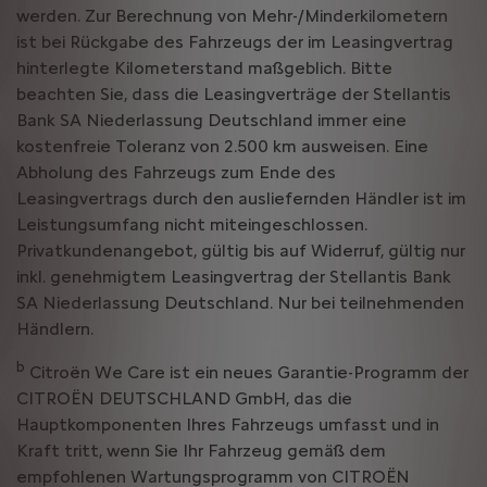
werden. Zur Berechnung von Mehr-/Minderkilometern
ist bei Rückgabe des Fahrzeugs der im Leasingvertrag
hinterlegte Kilometerstand maßgeblich. Bitte
beachten Sie, dass die Leasingverträge der Stellantis
Bank SA Niederlassung Deutschland immer eine
kostenfreie Toleranz von 2.500 km ausweisen. Eine
Abholung des Fahrzeugs zum Ende des
Leasingvertrags durch den ausliefernden Händler ist im
Leistungsumfang nicht miteingeschlossen.
Privatkundenangebot, gültig bis auf Widerruf, gültig nur
inkl. genehmigtem Leasingvertrag der Stellantis Bank
SA Niederlassung Deutschland. Nur bei teilnehmenden
Händlern.
b
Citroën We Care ist ein neues Garantie-Programm der
CITROËN DEUTSCHLAND GmbH, das die
Hauptkomponenten Ihres Fahrzeugs umfasst und in
Kraft tritt, wenn Sie Ihr Fahrzeug gemäß dem
empfohlenen Wartungsprogramm von CITROËN