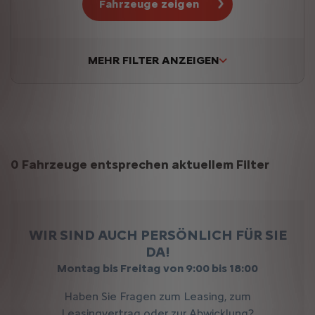
Fahrzeuge zeigen
MEHR FILTER ANZEIGEN
Suchergebnisse
0 Fahrzeuge entsprechen aktuellem Filter
WIR SIND AUCH PERSÖNLICH FÜR SIE
DA!
Montag bis Freitag von 9:00 bis 18:00
Haben Sie Fragen zum Leasing, zum
Leasingvertrag oder zur Abwicklung?