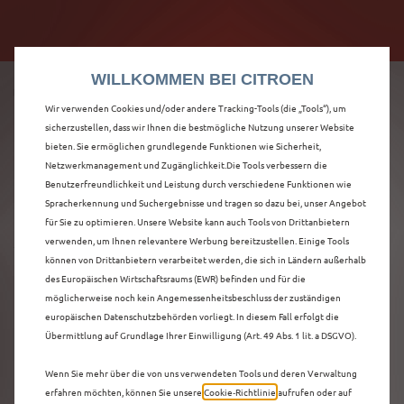
Citroën verdoppelt die staatliche Förderprämie mit
Citroën verdoppelt die Förderprämie - 3.000 €
bis zu 12.000 € Preisvorteil! Mehr erfahren >>
Grundförderung für jeden! Mehr erfahren >>
WILLKOMMEN BEI CITROEN
Wir verwenden Cookies und/oder andere Tracking-Tools (die „Tools“), um
sicherzustellen, dass wir Ihnen die bestmögliche Nutzung unserer Website
bieten. Sie ermöglichen grundlegende Funktionen wie Sicherheit,
ENTDECKEN SIE ALLE
Netzwerkmanagement und Zugänglichkeit.Die Tools verbessern die
Benutzerfreundlichkeit und Leistung durch verschiedene Funktionen wie
Spracherkennung und Suchergebnisse und tragen so dazu bei, unser Angebot
Ë-C4 X
für Sie zu optimieren. Unsere Website kann auch Tools von Drittanbietern
verwenden, um Ihnen relevantere Werbung bereitzustellen. Einige Tools
VORFÜHRWAGEN MIT
können von Drittanbietern verarbeitet werden, die sich in Ländern außerhalb
des Europäischen Wirtschaftsraums (EWR) befinden und für die
ELEKTRO ANTRIEB IN
möglicherweise noch kein Angemessenheitsbeschluss der zuständigen
europäischen Datenschutzbehörden vorliegt. In diesem Fall erfolgt die
FREIBURG IM
Übermittlung auf Grundlage Ihrer Einwilligung (Art. 49 Abs. 1 lit. a DSGVO).
BREISGAU
Wenn Sie mehr über die von uns verwendeten Tools und deren Verwaltung
erfahren möchten, können Sie unsere
Cookie‑Richtlinie
aufrufen oder auf