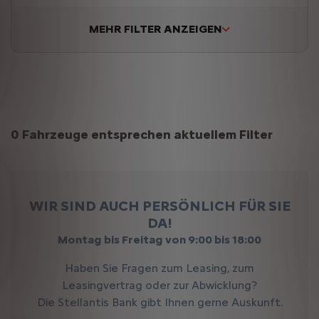
MEHR FILTER ANZEIGEN
Suchergebnisse
0 Fahrzeuge entsprechen aktuellem Filter
WIR SIND AUCH PERSÖNLICH FÜR SIE
DA!
Montag bis Freitag von 9:00 bis 18:00
Haben Sie Fragen zum Leasing, zum
Leasingvertrag oder zur Abwicklung?
Die Stellantis Bank gibt Ihnen gerne Auskunft.