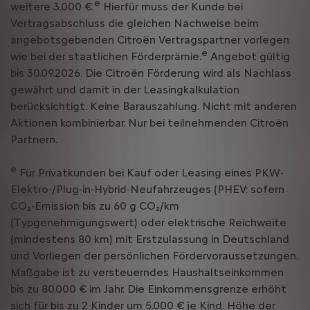
e
weitere 3.000 €.
Hierfür muss der Kunde bei
Vertragsabschluss die gleichen Nachweise beim
angebotsgebenden Citroën Vertragspartner vorlegen
e
wie bei der staatlichen Förderprämie.
Angebot gültig
bis 30.09.2026. Die Citroën Förderung wird als Nachlass
gewährt und damit in der Leasingkalkulation
berücksichtigt. Keine Barauszahlung. Nicht mit anderen
Aktionen kombinierbar. Nur bei teilnehmenden Citroën
Partnern.
e
Für Privatkunden bei Kauf oder Leasing eines PKW-
Elektro-/Plug-in-Hybrid-Neufahrzeuges (PHEV: sofern
CO₂-Emission bis zu 60 g CO₂/km
(Typgenehmigungswert) oder elektrische Reichweite
(mindestens 80 km) mit Erstzulassung in Deutschland
und Vorliegen der persönlichen Fördervoraussetzungen.
Maßgabe ist zu versteuerndes Haushaltseinkommen
bis zu 80.000 € im Jahr. Die Einkommensgrenze erhöht
sich für bis zu 2 Kinder um 5.000 € je Kind. Höhe der