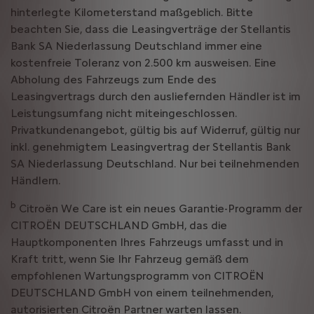
hinterlegte Kilometerstand maßgeblich. Bitte
beachten Sie, dass die Leasingverträge der Stellantis
Bank SA Niederlassung Deutschland immer eine
kostenfreie Toleranz von 2.500 km ausweisen. Eine
Abholung des Fahrzeugs zum Ende des
Leasingvertrags durch den ausliefernden Händler ist im
Leistungsumfang nicht miteingeschlossen.
Privatkundenangebot, gültig bis auf Widerruf, gültig nur
inkl. genehmigtem Leasingvertrag der Stellantis Bank
SA Niederlassung Deutschland. Nur bei teilnehmenden
Händlern.
b
Citroën We Care ist ein neues Garantie-Programm der
CITROËN DEUTSCHLAND GmbH, das die
Hauptkomponenten Ihres Fahrzeugs umfasst und in
Kraft tritt, wenn Sie Ihr Fahrzeug gemäß dem
empfohlenen Wartungsprogramm von CITROËN
DEUTSCHLAND GmbH von einem teilnehmenden,
autorisierten Citroën Partner warten lassen.