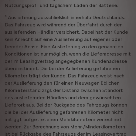
Nutzungsprofil und täglichem Laden der Batterie.
a
Auslieferung ausschließlich innerhalb Deutschlands.
Das Fahrzeug wird während der Überfahrt durch den
ausliefernden Händler versichert. Dabei hat der Kunde
kein Anrecht auf eine Auslieferung auf eigener oder
fremder Achse. Eine Auslieferung zu den genannten
Konditionen ist nur möglich, wenn die Lieferadresse mit
der im Leasingvertrag angegegbenen Kundenadresse
übereinstimmt. Die bei der Anlieferung gefahrenen
Kilometer trägt der Kunde. Das Fahrzeug weist nach
der Auslieferung den für einen Neuwagen üblichen
Kilometerstand zzgl. der Distanz zwischen Standort
des ausliefernden Händlers und dem gewünschten
Lieferort aus. Bei der Rückgabe des Fahrzeugs können
die bei der Auslieferung gefahrenen Kilometer nicht
mit ggf. aufgetretenen Mehrkilometern verrechnet
werden. Zur Berechnung von Mehr-/Minderkilometern
ist bei Rückgabe des Fahrzeugs der im Leasingvertrag