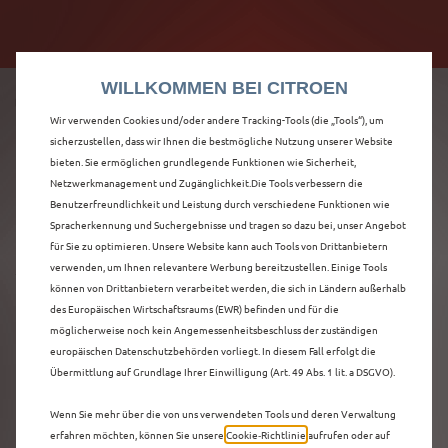
Citroën verdoppelt die staatliche Förderprämie mit
Citroën verdoppelt die Förderprämie - 3.000 €
bis zu 12.000 € Preisvorteil! Mehr erfahren >>
Grundförderung für jeden! Mehr erfahren >>
WILLKOMMEN BEI CITROEN
Wir verwenden Cookies und/oder andere Tracking-Tools (die „Tools“), um
sicherzustellen, dass wir Ihnen die bestmögliche Nutzung unserer Website
bieten. Sie ermöglichen grundlegende Funktionen wie Sicherheit,
ENTDECKEN SIE ALLE
Netzwerkmanagement und Zugänglichkeit.Die Tools verbessern die
Benutzerfreundlichkeit und Leistung durch verschiedene Funktionen wie
Spracherkennung und Suchergebnisse und tragen so dazu bei, unser Angebot
Ë-C4 X
für Sie zu optimieren. Unsere Website kann auch Tools von Drittanbietern
verwenden, um Ihnen relevantere Werbung bereitzustellen. Einige Tools
VORFÜHRWAGEN MIT
können von Drittanbietern verarbeitet werden, die sich in Ländern außerhalb
des Europäischen Wirtschaftsraums (EWR) befinden und für die
ELEKTRO ANTRIEB IN
möglicherweise noch kein Angemessenheitsbeschluss der zuständigen
europäischen Datenschutzbehörden vorliegt. In diesem Fall erfolgt die
DESSAU
Übermittlung auf Grundlage Ihrer Einwilligung (Art. 49 Abs. 1 lit. a DSGVO).
Wenn Sie mehr über die von uns verwendeten Tools und deren Verwaltung
erfahren möchten, können Sie unsere
Cookie‑Richtlinie
aufrufen oder auf