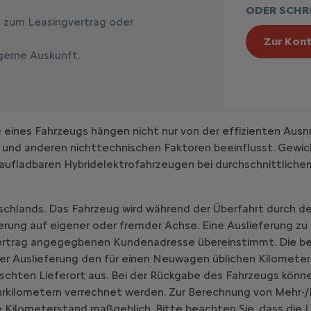
ODER SCHRE
, zum Leasingvertrag oder
Zur Kont
 gerne Auskunft.
ines Fahrzeugs hängen nicht nur von der effizienten Ausn
 und anderen nichttechnischen Faktoren beeinflusst. Gewic
aufladbaren Hybridelektrofahrzeugen bei durchschnittlich
schlands. Das Fahrzeug wird während der Überfahrt durch de
erung auf eigener oder fremder Achse. Eine Auslieferung zu
vertrag angegegbenen Kundenadresse übereinstimmt. Die be
er Auslieferung den für einen Neuwagen üblichen Kilometer
chten Lieferort aus. Bei der Rückgabe des Fahrzeugs könne
hrkilometern verrechnet werden. Zur Berechnung von Mehr-/
 Kilometerstand maßgeblich. Bitte beachten Sie, dass die L