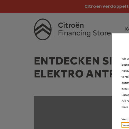
Citroën verdoppelt 
Citroën verdoppe
K
ENTDECKEN SIE 
Wir v
bestm
ELEKTRO ANTRIE
Netzw
versc
optim
berei
Europ
der z
Ihrer 
Wenn 
Cooki