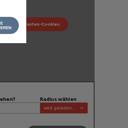
LE
erbung relevanten-Cookies.
IEREN
tehen?
Radius wählen
wird geladen...