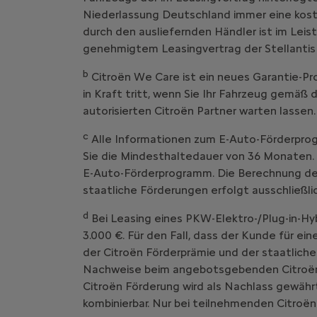
Niederlassung Deutschland immer eine kost
durch den ausliefernden Händler ist im Leist
genehmigtem Leasingvertrag der Stellantis
b
Citroën We Care ist ein neues Garantie
in Kraft tritt, wenn Sie Ihr Fahrzeug g
autorisierten Citroën Partner warten lassen.
c
Alle Informationen zum E-Auto-Förderprog
Sie die Mindesthaltedauer von 36 Monaten. 
E-Auto-Förderprogramm. Die Berechnung der 
staatliche Förderungen erfolgt ausschließl
d
Bei Leasing eines PKW-Elektro-/Plug-in-Hy
3.000 €. Für den Fall, dass der Kunde für ei
der Citroën Förderprämie und der staatliche
Nachweise beim angebotsgebenden Citroën V
Citroën Förderung wird als Nachlass gewährt
kombinierbar. Nur bei teilnehmenden Citroën