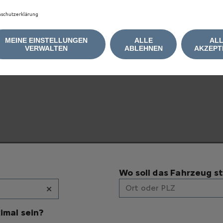
schutzerklärung
MEINE EINSTELLUNGEN
ALLE
AL
e anzuzeigen, akzeptieren Sie bitte die für Marketing/W
VERWALTEN
ABLEHNEN
AKZEPT
Wo soll das Fahrzeug s
×
Ort oder PLZ
imal sein?