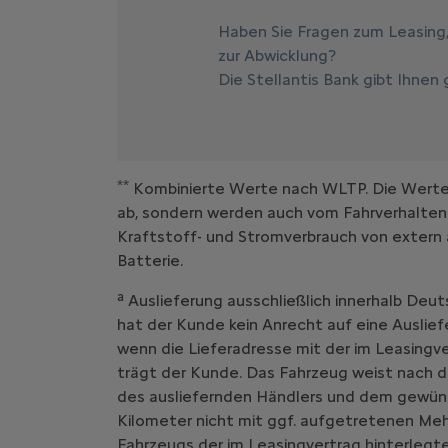
Haben Sie Fragen zum Leasing
zur Abwicklung?
Die Stellantis Bank gibt Ihnen
**
Kombinierte Werte nach WLTP. Die Werte e
ab, sondern werden auch vom Fahrverhalten
Kraftstoff- und Stromverbrauch von extern 
Batterie.
a
Auslieferung ausschließlich innerhalb Deut
hat der Kunde kein Anrecht auf eine Auslief
wenn die Lieferadresse mit der im Leasing
trägt der Kunde. Das Fahrzeug weist nach d
des ausliefernden Händlers und dem gewüns
Kilometer nicht mit ggf. aufgetretenen Me
Fahrzeugs der im Leasingvertrag hinterlegte