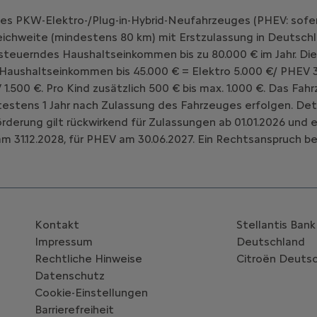
nes PKW-Elektro-/Plug-in-Hybrid-Neufahrzeuges (PHEV: sofe
chweite (mindestens 80 km) mit Erstzulassung in Deutschl
teuerndes Haushaltseinkommen bis zu 80.000 € im Jahr. Die
 Haushaltseinkommen bis 45.000 € = Elektro 5.000 €/ PHEV 3
V 1.500 €. Pro Kind zusätzlich 500 € bis max. 1.000 €. Das 
estens 1 Jahr nach Zulassung des Fahrzeuges erfolgen. Deta
Förderung gilt rückwirkend für Zulassungen ab 01.01.2026 un
m 31.12.2028, für PHEV am 30.06.2027. Ein Rechtsanspruch be
Kontakt
Stellantis Ban
Impressum
Deutschland
Rechtliche Hinweise
Citroën‎ Deuts
Datenschutz
Cookie-Einstellungen
Barrierefreiheit