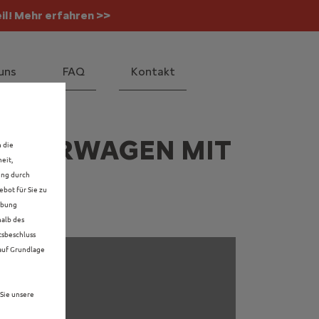
il! Mehr erfahren >>
 Mehr erfahren >>
uns
FAQ
Kontakt
ORFÜHRWAGEN MIT
n die
eit,
ung durch
bot für Sie zu
rbung
halb des
tsbeschluss
 auf Grundlage
Sie unsere