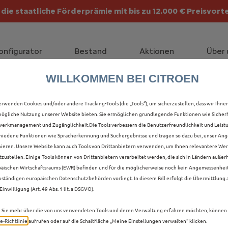
die staatliche Förderprämie mit bis zu 12.000 € Preisvorte
lt die Förderprämie - 3.000 € Grundförderung für jeden!
onfigurator
Bestand
Aktionen
Über 
WILLKOMMEN BEI CITROEN
ALLE Ë-C3 AIRCROSS V
erwenden Cookies und/oder andere Tracking-Tools (die „Tools“), um sicherzustellen, dass wir Ihne
ögliche Nutzung unserer Website bieten. Sie ermöglichen grundlegende Funktionen wie Sicherh
B IN RECKLINGHAUSEN
erkmanagement und Zugänglichkeit.Die Tools verbessern die Benutzerfreundlichkeit und Leist
hiedene Funktionen wie Spracherkennung und Suchergebnisse und tragen so dazu bei, unser Ange
ieren. Unsere Website kann auch Tools von Drittanbietern verwenden, um Ihnen relevantere We
tzustellen. Einige Tools können von Drittanbietern verarbeitet werden, die sich in Ländern außer
äischen Wirtschaftsraums (EWR) befinden und für die möglicherweise noch kein Angemessenhei
uständigen europäischen Datenschutzbehörden vorliegt. In diesem Fall erfolgt die Übermittlung
Einwilligung (Art. 49 Abs. 1 lit. a DSGVO).
Sie mehr über die von uns verwendeten Tools und deren Verwaltung erfahren möchten, können 
e‑Richtlinie
aufrufen oder auf die Schaltfläche „Meine Einstellungen verwalten“ klicken.