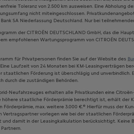
enfreie Toleranz von 2.500 km ausweisen. Eine Abholung d
ungsumfang nicht miteingeschlossen. Privatkundenangebot, gü
 Bank SA Niederlassung Deutschland. Nur bei teilnehmende
-Programm der CITROËN DEUTSCHLAND GmbH, das die Haupt
emäß dem empfohlenen Wartungsprogramm von CITROËN DE
ramm für Privatpersonen finden Sie auf der Website des
Bu
Eine Laufzeit von 24 Monaten bei KM-Leasingverträgen bere
staatlichen Förderung ist überschlägig und unverbindlich. 
ich durch die zuständigen Behörden.
brid-Neufahrzeuges erhalten alle Privatkunden eine Citroën
ne höhere staatliche Förderprämie berechtigt ist, erhält der
e
n Förderprämie, max. weitere 3.000 €.
Hierfür muss der Kun
ertragspartner vorlegen wie bei der staatlichen Förderprä
 und damit in der Leasingkalkulation berücksichtigt. Keine
 Partnern.