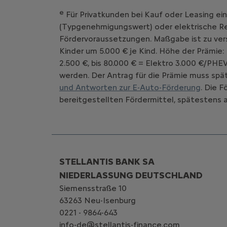
e
Für Privatkunden bei Kauf oder Leasing ei
(Typgenehmigungswert) oder elektrische Rei
Fördervoraussetzungen. Maßgabe ist zu vers
Kinder um 5.000 € je Kind. Höhe der Prämie:
2.500 €, bis 80.000 € = Elektro 3.000 €/PHE
werden. Der Antrag für die Prämie muss spät
und Antworten zur E-Auto-Förderung
. Die 
bereitgestellten Fördermittel, spätestens a
STELLANTIS BANK SA
NIEDERLASSUNG DEUTSCHLAND
Siemensstraße 10
63263 Neu-Isenburg
0221 - 9864-643
info-de@stellantis-finance.com