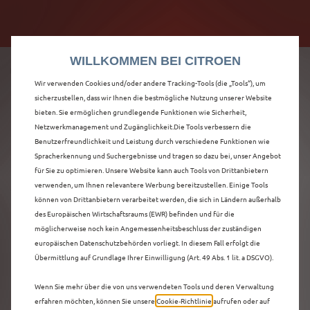
Citroën verdoppelt die staatliche Förderprämie mit
Citroën verdoppelt die Förderprämie - 3.000 €
bis zu 12.000 € Preisvorteil! Mehr erfahren >>
Grundförderung für jeden! Mehr erfahren >>
WILLKOMMEN BEI CITROEN
Wir verwenden Cookies und/oder andere Tracking-Tools (die „Tools“), um
sicherzustellen, dass wir Ihnen die bestmögliche Nutzung unserer Website
bieten. Sie ermöglichen grundlegende Funktionen wie Sicherheit,
ENTDECKEN SIE ALLE
Netzwerkmanagement und Zugänglichkeit.Die Tools verbessern die
Benutzerfreundlichkeit und Leistung durch verschiedene Funktionen wie
Spracherkennung und Suchergebnisse und tragen so dazu bei, unser Angebot
Ë-C3 AIRCROSS
für Sie zu optimieren. Unsere Website kann auch Tools von Drittanbietern
verwenden, um Ihnen relevantere Werbung bereitzustellen. Einige Tools
VORFÜHRWAGEN MIT
können von Drittanbietern verarbeitet werden, die sich in Ländern außerhalb
des Europäischen Wirtschaftsraums (EWR) befinden und für die
ELEKTRO ANTRIEB IN
möglicherweise noch kein Angemessenheitsbeschluss der zuständigen
europäischen Datenschutzbehörden vorliegt. In diesem Fall erfolgt die
KEMPTEN (ALLGÄU)
Übermittlung auf Grundlage Ihrer Einwilligung (Art. 49 Abs. 1 lit. a DSGVO).
Wenn Sie mehr über die von uns verwendeten Tools und deren Verwaltung
erfahren möchten, können Sie unsere
Cookie‑Richtlinie
aufrufen oder auf