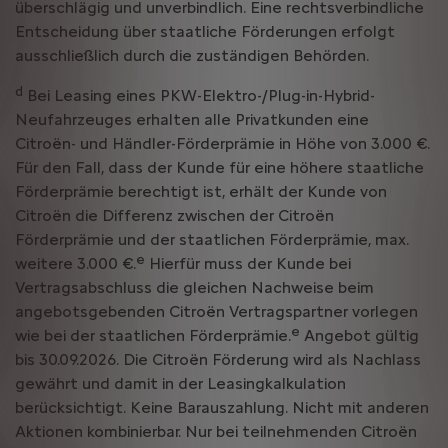
überschlägig und unverbindlich. Eine rechtsverbindliche
Entscheidung über staatliche Förderungen erfolgt
ausschließlich durch die zuständigen Behörden.
d
Bei Leasing eines PKW-Elektro-/Plug-in-Hybrid-
Neufahrzeuges erhalten alle Privatkunden eine
Citroën- und Händler-Förderprämie in Höhe von 3.000 €.
Für den Fall, dass der Kunde für eine höhere staatliche
Förderprämie berechtigt ist, erhält der Kunde von
Citroën die Differenz zwischen der Citroën
Förderprämie und der staatlichen Förderprämie, max.
e
weitere 3.000 €.
Hierfür muss der Kunde bei
Vertragsabschluss die gleichen Nachweise beim
angebotsgebenden Citroën Vertragspartner vorlegen
e
wie bei der staatlichen Förderprämie.
Angebot gültig
bis 30.09.2026. Die Citroën Förderung wird als Nachlass
gewährt und damit in der Leasingkalkulation
berücksichtigt. Keine Barauszahlung. Nicht mit anderen
Aktionen kombinierbar. Nur bei teilnehmenden Citroën