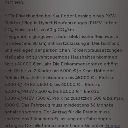
Partnern.
e
Für Privatkunden bei Kauf oder Leasing eines PKW-
Elektro-/Plug-in-Hybrid-Neufahrzeuges (PHEV: sofern
CO₂-Emission bis zu 60 g CO₂/km
(Typgenehmigungswert) oder elektrische Reichweite
(mindestens 80 km) mit Erstzulassung in Deutschland
und Vorliegen der persönlichen Fördervoraussetzungen.
Maßgabe ist zu versteuerndes Haushaltseinkommen
bis zu 80.000 € im Jahr. Die Einkommensgrenze erhöht
sich für bis zu 2 Kinder um 5.000 € je Kind. Höhe der
Prämie: Haushaltseinkommen bis 45.000 € = Elektro
5.000 €/ PHEV 3.500 €, bis 60.000 € = Elektro
4.000 €/PHEV 2.500 €, bis 80.000 € = Elektro
3.000 €/PHEV 1.500 €. Pro Kind zusätzlich 500 € bis max.
1.000 €. Das Fahrzeug muss mindestens 36 Monate
gehalten werden. Der Antrag für die Prämie muss
spätestens 1 Jahr nach Zulassung des Fahrzeuges
erfolgen. Detailinformationen finden Sie unter:
Fragen