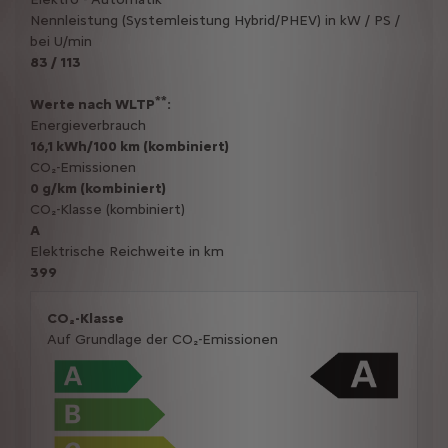
Nennleistung (Systemleistung Hybrid/PHEV) in kW / PS /
bei U/min
83 / 113
**
Werte nach WLTP
:
Energieverbrauch
16,1 kWh/100 km (kombiniert)
CO₂-Emissionen
0 g/km (kombiniert)
CO₂-Klasse (kombiniert)
A
Elektrische Reichweite in km
399
CO₂-Klasse
Auf Grundlage der CO₂-Emissionen