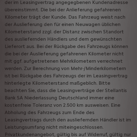
der im Leasingvertrag angegegbenen Kundenadresse
übereinstimmt. Die bei der Anlieferung gefahrenen
Kilometer trägt der Kunde. Das Fahrzeug weist nach
der Auslieferung den für einen Neuwagen üblichen
Kilometerstand zzgl. der Distanz zwischen Standort
des ausliefernden Händlers und dem gewünschten
Lieferort aus. Bei der Rückgabe des Fahrzeugs können
die bei der Auslieferung gefahrenen Kilometer nicht
mit ggf. aufgetretenen Mehrkilometern verrechnet
werden. Zur Berechnung von Mehr-/Minderkilometern
ist bei Rückgabe des Fahrzeugs der im Leasingvertrag
hinterlegte Kilometerstand maßgeblich. Bitte
beachten Sie, dass die Leasingverträge der Stellantis
Bank SA Niederlassung Deutschland immer eine
kostenfreie Toleranz von 2.500 km ausweisen. Eine
Abholung des Fahrzeugs zum Ende des
Leasingvertrags durch den ausliefernden Händler ist im
Leistungsumfang nicht miteingeschlossen.
Privatkundenangebot, gültig bis auf Widerruf, gültig nur