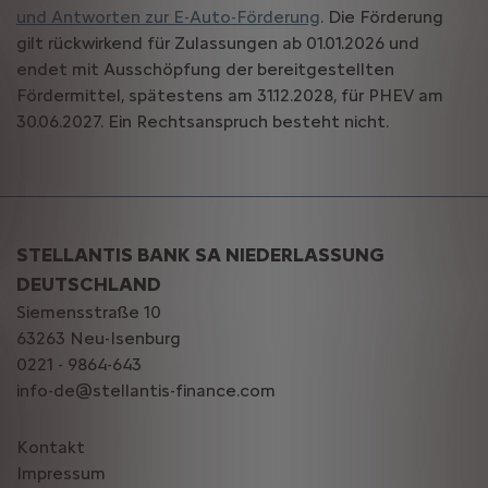
und Antworten zur E-Auto-Förderung
. Die Förderung
gilt rückwirkend für Zulassungen ab 01.01.2026 und
endet mit Ausschöpfung der bereitgestellten
Fördermittel, spätestens am 31.12.2028, für PHEV am
30.06.2027. Ein Rechtsanspruch besteht nicht.
STELLANTIS BANK SA NIEDERLASSUNG
DEUTSCHLAND
Siemensstraße 10
63263 Neu-Isenburg
0221 - 9864-643
info-de@stellantis-finance.com
Kontakt
Impressum