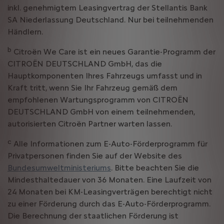
inkl. genehmigtem Leasingvertrag der Stellantis Bank
SA Niederlassung Deutschland. Nur bei teilnehmenden
Händlern.
b
Citroën We Care ist ein neues Garantie-Programm der
CITROËN DEUTSCHLAND GmbH, das die
Hauptkomponenten Ihres Fahrzeugs umfasst und in
Kraft tritt, wenn Sie Ihr Fahrzeug gemäß dem
empfohlenen Wartungsprogramm von CITROËN
DEUTSCHLAND GmbH von einem teilnehmenden,
autorisierten Citroën Partner warten lassen.
c
Alle Informationen zum E-Auto-Förderprogramm für
Privatpersonen finden Sie auf der Website des
Bundesumweltministeriums
. Bitte beachten Sie die
Mindesthaltedauer von 36 Monaten. Eine Laufzeit von
24 Monaten bei KM-Leasingverträgen berechtigt nicht
zu einer Förderung durch das E-Auto-Förderprogramm.
Die Berechnung der staatlichen Förderung ist