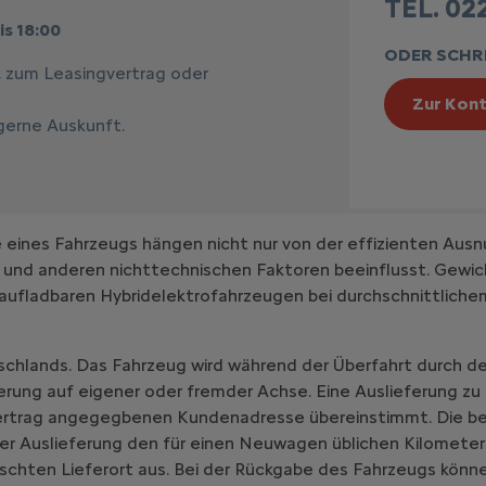
TEL. 022
is 18:00
ODER SCHRE
, zum Leasingvertrag oder
Zur Kont
 gerne Auskunft.
ines Fahrzeugs hängen nicht nur von der effizienten Ausn
 und anderen nichttechnischen Faktoren beeinflusst. Gewic
aufladbaren Hybridelektrofahrzeugen bei durchschnittlich
schlands. Das Fahrzeug wird während der Überfahrt durch de
erung auf eigener oder fremder Achse. Eine Auslieferung zu
vertrag angegegbenen Kundenadresse übereinstimmt. Die be
er Auslieferung den für einen Neuwagen üblichen Kilometer
chten Lieferort aus. Bei der Rückgabe des Fahrzeugs könne