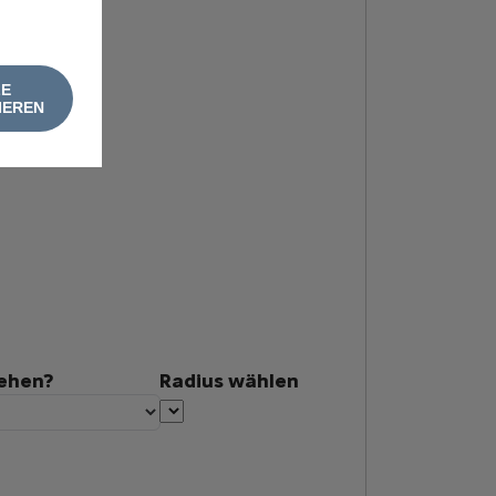
LE
IEREN
tehen?
Radius wählen