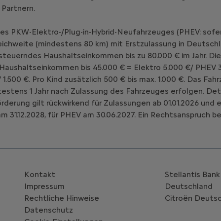
 Partnern.
nes PKW-Elektro-/Plug-in-Hybrid-Neufahrzeuges (PHEV: sofe
chweite (mindestens 80 km) mit Erstzulassung in Deutschl
teuerndes Haushaltseinkommen bis zu 80.000 € im Jahr. Die
 Haushaltseinkommen bis 45.000 € = Elektro 5.000 €/ PHEV 3
V 1.500 €. Pro Kind zusätzlich 500 € bis max. 1.000 €. Das 
estens 1 Jahr nach Zulassung des Fahrzeuges erfolgen. Deta
Förderung gilt rückwirkend für Zulassungen ab 01.01.2026 un
m 31.12.2028, für PHEV am 30.06.2027. Ein Rechtsanspruch be
Kontakt
Stellantis Ban
Impressum
Deutschland
Rechtliche Hinweise
Citroën‎ Deuts
Datenschutz