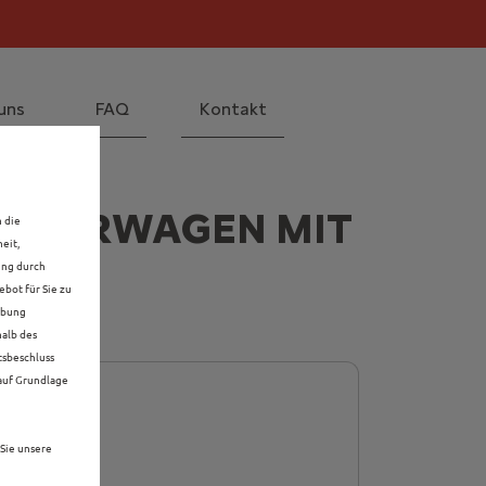
il! Mehr erfahren >>
 Mehr erfahren >>
uns
FAQ
Kontakt
ORFÜHRWAGEN MIT
n die
eit,
ung durch
bot für Sie zu
rbung
halb des
tsbeschluss
 auf Grundlage
Sie unsere