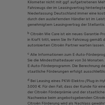
Kilometer nicht mit ggf. aufgetretenen Me
Fahrzeugs der im Leasingvertrag hinterlegte
Niederlassung Deutschland immer eine kost
durch den ausliefernden Händler ist im Leist
genehmigtem Leasingvertrag der Stellantis
b
Citroën We Care ist ein neues Garantie
in Kraft tritt, wenn Sie Ihr Fahrzeug g
autorisierten Citroën Partner warten lassen.
c
Alle Informationen zum E-Auto-Förderprog
Sie die Mindesthaltedauer von 36 Monaten. 
E-Auto-Förderprogramm. Die Berechnung der 
staatliche Förderungen erfolgt ausschließl
d
Bei Leasing eines PKW-Elektro-/Plug-in-Hy
3.000 €. Für den Fall, dass der Kunde für ei
der Citroën Förderprämie und der staatliche
Nachweise beim angebotsgebenden Citroën V
Citroën Förderung wird als Nachlass gewährt