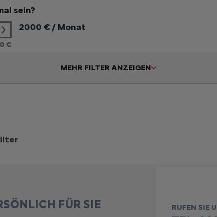
al sein?
2000
€ / Monat
0 €
MEHR FILTER ANZEIGEN
ilter
RSÖNLICH FÜR SIE
RUFEN SIE 