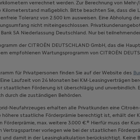
hrkilometern verrechnet werden. Zur Berechnung von Mehr-/
 Kilometerstand maßgeblich. Bitte beachten Sie, dass die L
enfreie Toleranz von 2.500 km ausweisen. Eine Abholung d
ungsumfang nicht miteingeschlossen. Privatkundenangebot, gü
 Bank SA Niederlassung Deutschland. Nur bei teilnehmende
-Programm der CITROËN DEUTSCHLAND GmbH, das die Haupt
emäß dem empfohlenen Wartungsprogramm von CITROËN DE
ramm für Privatpersonen finden Sie auf der Website des
Bu
Eine Laufzeit von 24 Monaten bei KM-Leasingverträgen bere
staatlichen Förderung ist überschlägig und unverbindlich. 
ich durch die zuständigen Behörden.
brid-Neufahrzeuges erhalten alle Privatkunden eine Citroën
ne höhere staatliche Förderprämie berechtigt ist, erhält der
e
n Förderprämie, max. weitere 3.000 €.
Hierfür muss der Kun
ertragspartner vorlegen wie bei der staatlichen Förderprä
 und damit in der Leasingkalkulation berücksichtigt. Keine