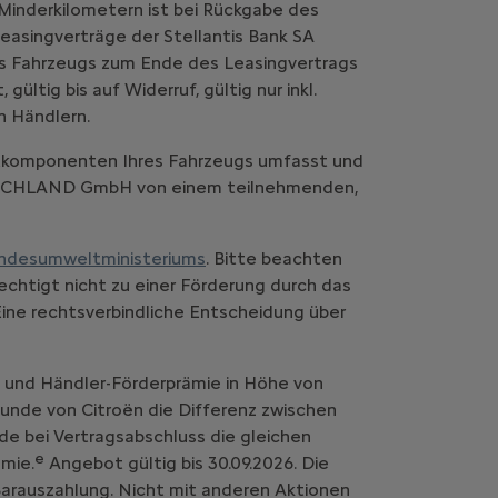
Minderkilometern ist bei Rückgabe des
easingverträge der Stellantis Bank SA
es Fahrzeugs zum Ende des Leasingvertrags
ltig bis auf Widerruf, gültig nur inkl.
n Händlern.
komponenten Ihres Fahrzeugs umfasst und
UTSCHLAND GmbH von einem teilnehmenden,
ndesumweltministeriums
. Bitte beachten
chtigt nicht zu einer Förderung durch das
Eine rechtsverbindliche Entscheidung über
- und Händler-Förderprämie in Höhe von
 Kunde von Citroën die Differenz zwischen
de bei Vertragsabschluss die gleichen
e
mie.
Angebot gültig bis 30.09.2026. Die
 Barauszahlung. Nicht mit anderen Aktionen