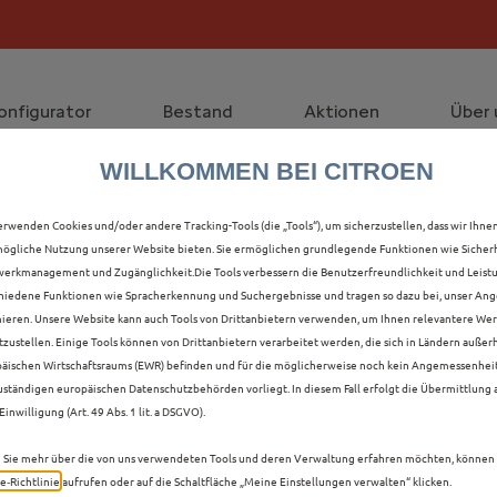
die staatliche Förderprämie mit bis zu 12.000 € Preisvorte
lt die Förderprämie - 3.000 € Grundförderung für jeden!
onfigurator
Bestand
Aktionen
Über 
WILLKOMMEN BEI CITROEN
ALLE Ë-C3 AIRCROSS V
erwenden Cookies und/oder andere Tracking-Tools (die „Tools“), um sicherzustellen, dass wir Ihne
ögliche Nutzung unserer Website bieten. Sie ermöglichen grundlegende Funktionen wie Sicherh
B IN KARLSRUHE
erkmanagement und Zugänglichkeit.Die Tools verbessern die Benutzerfreundlichkeit und Leist
hiedene Funktionen wie Spracherkennung und Suchergebnisse und tragen so dazu bei, unser Ange
ieren. Unsere Website kann auch Tools von Drittanbietern verwenden, um Ihnen relevantere We
tzustellen. Einige Tools können von Drittanbietern verarbeitet werden, die sich in Ländern außer
äischen Wirtschaftsraums (EWR) befinden und für die möglicherweise noch kein Angemessenhei
uständigen europäischen Datenschutzbehörden vorliegt. In diesem Fall erfolgt die Übermittlung
Einwilligung (Art. 49 Abs. 1 lit. a DSGVO).
Sie mehr über die von uns verwendeten Tools und deren Verwaltung erfahren möchten, können 
e‑Richtlinie
aufrufen oder auf die Schaltfläche „Meine Einstellungen verwalten“ klicken.