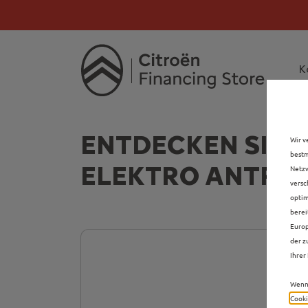
Citroën verdoppelt 
Citroën verdoppe
K
ENTDECKEN SIE 
Wir v
bestm
ELEKTRO ANTRIE
Netzw
versc
optim
berei
Europ
der z
Ihrer 
Wenn 
Cooki