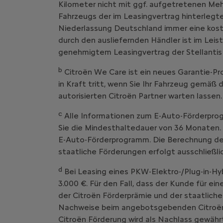
Kilometer nicht mit ggf. aufgetretenen Me
Fahrzeugs der im Leasingvertrag hinterlegte
Niederlassung Deutschland immer eine kost
durch den ausliefernden Händler ist im Leist
genehmigtem Leasingvertrag der Stellantis
b
Citroën We Care ist ein neues Garantie
in Kraft tritt, wenn Sie Ihr Fahrzeug g
autorisierten Citroën Partner warten lassen.
c
Alle Informationen zum E-Auto-Förderprog
Sie die Mindesthaltedauer von 36 Monaten. 
E-Auto-Förderprogramm. Die Berechnung der 
staatliche Förderungen erfolgt ausschließl
d
Bei Leasing eines PKW-Elektro-/Plug-in-Hy
3.000 €. Für den Fall, dass der Kunde für ei
der Citroën Förderprämie und der staatliche
Nachweise beim angebotsgebenden Citroën V
Citroën Förderung wird als Nachlass gewährt