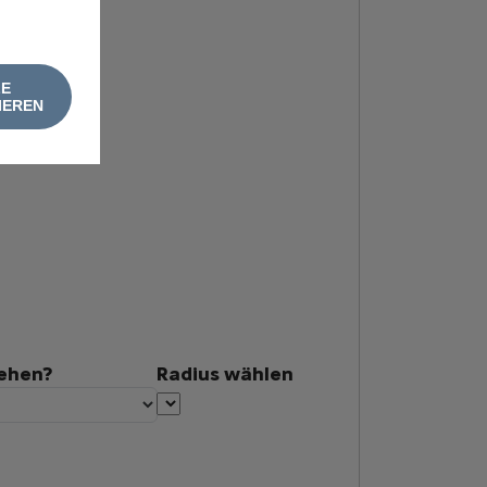
LE
IEREN
tehen?
Radius wählen