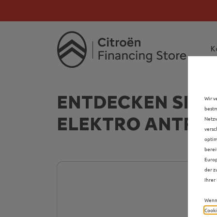
Citroën verdoppelt 
Citroën verdoppe
K
ENTDECKEN SIE 
Wir v
bestm
ELEKTRO ANTRIE
Netzw
versc
optim
berei
Europ
der z
Ihrer 
Wenn 
Cooki