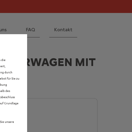
il! Mehr erfahren >>
 Mehr erfahren >>
uns
FAQ
Kontakt
ORFÜHRWAGEN MIT
n die
eit,
ung durch
bot für Sie zu
rbung
halb des
tsbeschluss
 auf Grundlage
Sie unsere