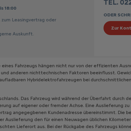
TEL. 022
is 18:00
ODER SCHRE
, zum Leasingvertrag oder
Zur Kont
 gerne Auskunft.
ines Fahrzeugs hängen nicht nur von der effizienten Ausn
 und anderen nichttechnischen Faktoren beeinflusst. Gewic
aufladbaren Hybridelektrofahrzeugen bei durchschnittlich
schlands. Das Fahrzeug wird während der Überfahrt durch de
erung auf eigener oder fremder Achse. Eine Auslieferung zu
vertrag angegegbenen Kundenadresse übereinstimmt. Die be
er Auslieferung den für einen Neuwagen üblichen Kilometer
chten Lieferort aus. Bei der Rückgabe des Fahrzeugs könne