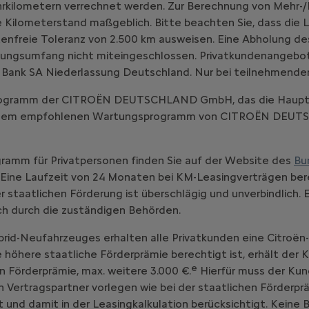
hrkilometern verrechnet werden. Zur Berechnung von Mehr-/
 Kilometerstand maßgeblich. Bitte beachten Sie, dass die L
enfreie Toleranz von 2.500 km ausweisen. Eine Abholung d
ungsumfang nicht miteingeschlossen. Privatkundenangebot, gü
 Bank SA Niederlassung Deutschland. Nur bei teilnehmende
-Programm der CITROËN DEUTSCHLAND GmbH, das die Haupt
emäß dem empfohlenen Wartungsprogramm von CITROËN DE
ramm für Privatpersonen finden Sie auf der Website des
Bu
Eine Laufzeit von 24 Monaten bei KM-Leasingverträgen bere
staatlichen Förderung ist überschlägig und unverbindlich. 
ich durch die zuständigen Behörden.
brid-Neufahrzeuges erhalten alle Privatkunden eine Citroën
ne höhere staatliche Förderprämie berechtigt ist, erhält der
e
n Förderprämie, max. weitere 3.000 €.
Hierfür muss der Kun
ertragspartner vorlegen wie bei der staatlichen Förderprä
 und damit in der Leasingkalkulation berücksichtigt. Keine