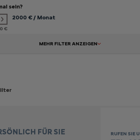
al sein?
2000
€ / Monat
0 €
MEHR FILTER ANZEIGEN
ilter
RSÖNLICH FÜR SIE
RUFEN SIE 