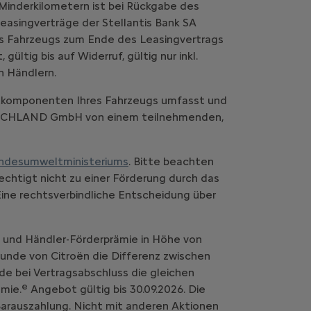
Minderkilometern ist bei Rückgabe des
easingverträge der Stellantis Bank SA
es Fahrzeugs zum Ende des Leasingvertrags
ltig bis auf Widerruf, gültig nur inkl.
n Händlern.
komponenten Ihres Fahrzeugs umfasst und
UTSCHLAND GmbH von einem teilnehmenden,
ndesumweltministeriums
. Bitte beachten
chtigt nicht zu einer Förderung durch das
Eine rechtsverbindliche Entscheidung über
- und Händler-Förderprämie in Höhe von
 Kunde von Citroën die Differenz zwischen
de bei Vertragsabschluss die gleichen
e
mie.
Angebot gültig bis 30.09.2026. Die
 Barauszahlung. Nicht mit anderen Aktionen