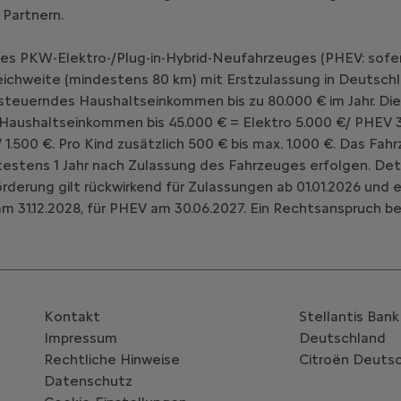
 Partnern.
nes PKW-Elektro-/Plug-in-Hybrid-Neufahrzeuges (PHEV: sofe
chweite (mindestens 80 km) mit Erstzulassung in Deutschl
teuerndes Haushaltseinkommen bis zu 80.000 € im Jahr. Die
 Haushaltseinkommen bis 45.000 € = Elektro 5.000 €/ PHEV 3
V 1.500 €. Pro Kind zusätzlich 500 € bis max. 1.000 €. Das 
estens 1 Jahr nach Zulassung des Fahrzeuges erfolgen. Deta
Förderung gilt rückwirkend für Zulassungen ab 01.01.2026 un
m 31.12.2028, für PHEV am 30.06.2027. Ein Rechtsanspruch be
Kontakt
Stellantis Ban
Impressum
Deutschland
Rechtliche Hinweise
Citroën‎ Deuts
Datenschutz