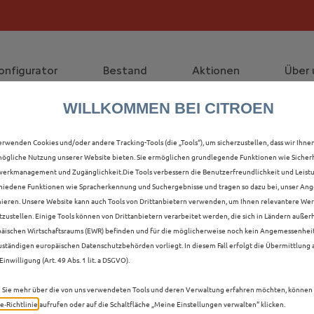
die staatliche Förderprämie mit bis zu 12.000 € Preisvorte
lt die Förderprämie - 3.000 € Grundförderung für jeden!
onfigurator
Bestand
Aktionen
Über 
WILLKOMMEN BEI CITROEN
ALLE Ë-C3 AIRCROSS V
erwenden Cookies und/oder andere Tracking-Tools (die „Tools“), um sicherzustellen, dass wir Ihne
ögliche Nutzung unserer Website bieten. Sie ermöglichen grundlegende Funktionen wie Sicherh
B IN HANAU
erkmanagement und Zugänglichkeit.Die Tools verbessern die Benutzerfreundlichkeit und Leist
hiedene Funktionen wie Spracherkennung und Suchergebnisse und tragen so dazu bei, unser Ange
ieren. Unsere Website kann auch Tools von Drittanbietern verwenden, um Ihnen relevantere We
tzustellen. Einige Tools können von Drittanbietern verarbeitet werden, die sich in Ländern außer
äischen Wirtschaftsraums (EWR) befinden und für die möglicherweise noch kein Angemessenhei
uständigen europäischen Datenschutzbehörden vorliegt. In diesem Fall erfolgt die Übermittlung
Einwilligung (Art. 49 Abs. 1 lit. a DSGVO).
Sie mehr über die von uns verwendeten Tools und deren Verwaltung erfahren möchten, können 
e‑Richtlinie
aufrufen oder auf die Schaltfläche „Meine Einstellungen verwalten“ klicken.