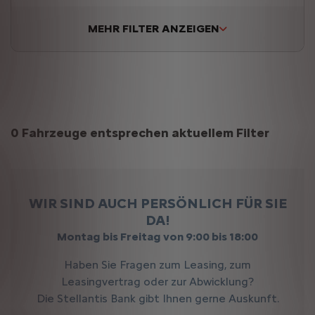
MEHR FILTER ANZEIGEN
Suchergebnisse
0 Fahrzeuge entsprechen aktuellem Filter
WIR SIND AUCH PERSÖNLICH FÜR SIE
DA!
Montag bis Freitag von 9:00 bis 18:00
Haben Sie Fragen zum Leasing, zum
Leasingvertrag oder zur Abwicklung?
Die Stellantis Bank gibt Ihnen gerne Auskunft.