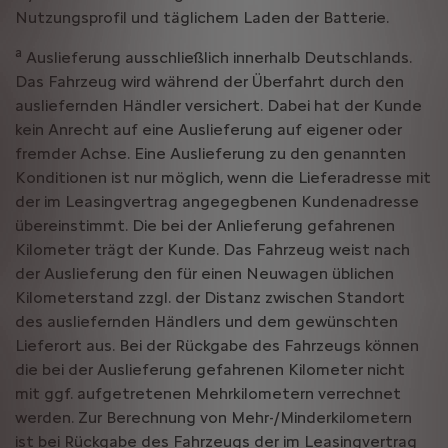
Nutzungsprofil und täglichem Laden der Batterie.
a
Auslieferung ausschließlich innerhalb Deutschlands.
Das Fahrzeug wird während der Überfahrt durch den
ausliefernden Händler versichert. Dabei hat der Kunde
kein Anrecht auf eine Auslieferung auf eigener oder
fremder Achse. Eine Auslieferung zu den genannten
Konditionen ist nur möglich, wenn die Lieferadresse mit
der im Leasingvertrag angegegbenen Kundenadresse
übereinstimmt. Die bei der Anlieferung gefahrenen
Kilometer trägt der Kunde. Das Fahrzeug weist nach
der Auslieferung den für einen Neuwagen üblichen
Kilometerstand zzgl. der Distanz zwischen Standort
des ausliefernden Händlers und dem gewünschten
Lieferort aus. Bei der Rückgabe des Fahrzeugs können
die bei der Auslieferung gefahrenen Kilometer nicht
mit ggf. aufgetretenen Mehrkilometern verrechnet
werden. Zur Berechnung von Mehr-/Minderkilometern
ist bei Rückgabe des Fahrzeugs der im Leasingvertrag