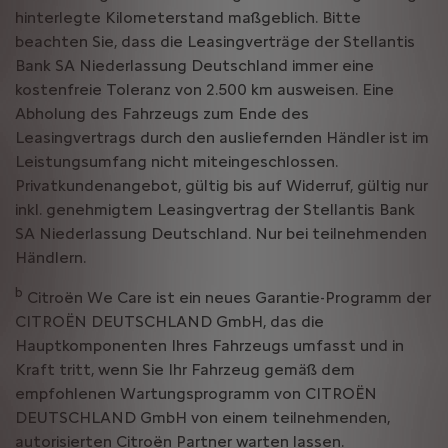
hinterlegte Kilometerstand maßgeblich. Bitte
beachten Sie, dass die Leasingverträge der Stellantis
Bank SA Niederlassung Deutschland immer eine
kostenfreie Toleranz von 2.500 km ausweisen. Eine
Abholung des Fahrzeugs zum Ende des
Leasingvertrags durch den ausliefernden Händler ist im
Leistungsumfang nicht miteingeschlossen.
Privatkundenangebot, gültig bis auf Widerruf, gültig nur
inkl. genehmigtem Leasingvertrag der Stellantis Bank
SA Niederlassung Deutschland. Nur bei teilnehmenden
Händlern.
b
Citroën We Care ist ein neues Garantie-Programm der
CITROËN DEUTSCHLAND GmbH, das die
Hauptkomponenten Ihres Fahrzeugs umfasst und in
Kraft tritt, wenn Sie Ihr Fahrzeug gemäß dem
empfohlenen Wartungsprogramm von CITROËN
DEUTSCHLAND GmbH von einem teilnehmenden,
autorisierten Citroën Partner warten lassen.