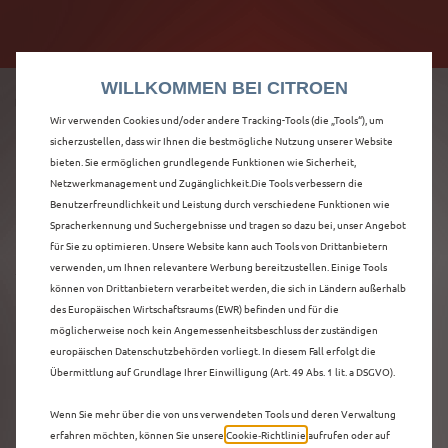
Citroën verdoppelt die staatliche Förderprämie mit
Citroën verdoppelt die Förderprämie - 3.000 €
bis zu 12.000 € Preisvorteil! Mehr erfahren >>
Grundförderung für jeden! Mehr erfahren >>
WILLKOMMEN BEI CITROEN
Wir verwenden Cookies und/oder andere Tracking-Tools (die „Tools“), um
sicherzustellen, dass wir Ihnen die bestmögliche Nutzung unserer Website
bieten. Sie ermöglichen grundlegende Funktionen wie Sicherheit,
ENTDECKEN SIE ALLE
Netzwerkmanagement und Zugänglichkeit.Die Tools verbessern die
Benutzerfreundlichkeit und Leistung durch verschiedene Funktionen wie
Spracherkennung und Suchergebnisse und tragen so dazu bei, unser Angebot
Ë-C3 AIRCROSS
für Sie zu optimieren. Unsere Website kann auch Tools von Drittanbietern
verwenden, um Ihnen relevantere Werbung bereitzustellen. Einige Tools
VORFÜHRWAGEN MIT
können von Drittanbietern verarbeitet werden, die sich in Ländern außerhalb
des Europäischen Wirtschaftsraums (EWR) befinden und für die
ELEKTRO ANTRIEB IN
möglicherweise noch kein Angemessenheitsbeschluss der zuständigen
europäischen Datenschutzbehörden vorliegt. In diesem Fall erfolgt die
BONN
Übermittlung auf Grundlage Ihrer Einwilligung (Art. 49 Abs. 1 lit. a DSGVO).
Wenn Sie mehr über die von uns verwendeten Tools und deren Verwaltung
erfahren möchten, können Sie unsere
Cookie‑Richtlinie
aufrufen oder auf