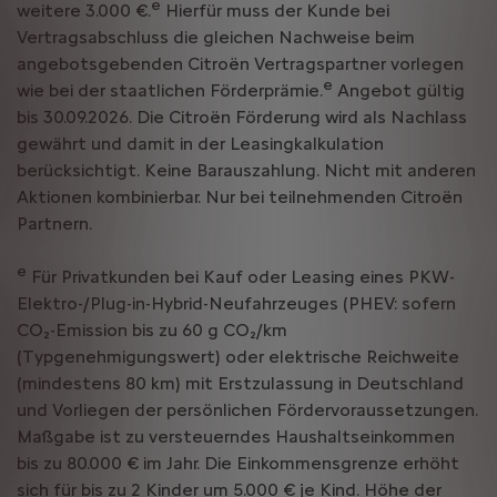
e
weitere 3.000 €.
Hierfür muss der Kunde bei
Vertragsabschluss die gleichen Nachweise beim
angebotsgebenden Citroën Vertragspartner vorlegen
e
wie bei der staatlichen Förderprämie.
Angebot gültig
bis 30.09.2026. Die Citroën Förderung wird als Nachlass
gewährt und damit in der Leasingkalkulation
berücksichtigt. Keine Barauszahlung. Nicht mit anderen
Aktionen kombinierbar. Nur bei teilnehmenden Citroën
Partnern.
e
Für Privatkunden bei Kauf oder Leasing eines PKW-
Elektro-/Plug-in-Hybrid-Neufahrzeuges (PHEV: sofern
CO₂-Emission bis zu 60 g CO₂/km
(Typgenehmigungswert) oder elektrische Reichweite
(mindestens 80 km) mit Erstzulassung in Deutschland
und Vorliegen der persönlichen Fördervoraussetzungen.
Maßgabe ist zu versteuerndes Haushaltseinkommen
bis zu 80.000 € im Jahr. Die Einkommensgrenze erhöht
sich für bis zu 2 Kinder um 5.000 € je Kind. Höhe der