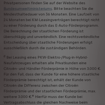
Privatpersonen finden Sie auf der Website des
Bundesumweltministeriums
. Bitte beachten Sie die
Mindesthaltedauer von 36 Monaten. Eine Laufzeit von
24 Monaten bei KM-Leasingverträgen berechtigt nicht
zu einer Förderung durch das E-Auto-Förderprogramm.
Die Berechnung der staatlichen Förderung ist
überschlägig und unverbindlich. Eine rechtsverbindliche
Entscheidung über staatliche Förderungen erfolgt
ausschließlich durch die zuständigen Behörden.
d
Bei Leasing eines PKW-Elektro-/Plug-in-Hybrid-
Neufahrzeuges erhalten alle Privatkunden eine
Citroën- und Händler-Förderprämie in Höhe von 3.000 €.
Für den Fall, dass der Kunde für eine höhere staatliche
Förderprämie berechtigt ist, erhält der Kunde von
Citroën die Differenz zwischen der Citroën
Förderprämie und der staatlichen Förderprämie, max.
e
weitere 3.000 €.
Hierfür muss der Kunde bei
Vertragsabschluss die gleichen Nachweise beim