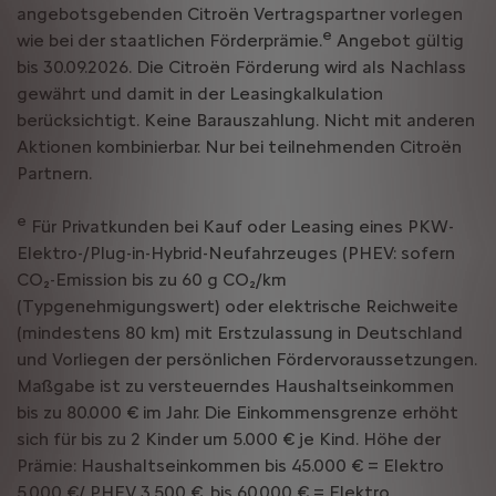
angebotsgebenden Citroën Vertragspartner vorlegen
e
wie bei der staatlichen Förderprämie.
Angebot gültig
bis 30.09.2026. Die Citroën Förderung wird als Nachlass
gewährt und damit in der Leasingkalkulation
berücksichtigt. Keine Barauszahlung. Nicht mit anderen
Aktionen kombinierbar. Nur bei teilnehmenden Citroën
Partnern.
e
Für Privatkunden bei Kauf oder Leasing eines PKW-
Elektro-/Plug-in-Hybrid-Neufahrzeuges (PHEV: sofern
CO₂-Emission bis zu 60 g CO₂/km
(Typgenehmigungswert) oder elektrische Reichweite
(mindestens 80 km) mit Erstzulassung in Deutschland
und Vorliegen der persönlichen Fördervoraussetzungen.
Maßgabe ist zu versteuerndes Haushaltseinkommen
bis zu 80.000 € im Jahr. Die Einkommensgrenze erhöht
sich für bis zu 2 Kinder um 5.000 € je Kind. Höhe der
Prämie: Haushaltseinkommen bis 45.000 € = Elektro
5.000 €/ PHEV 3.500 €, bis 60.000 € = Elektro