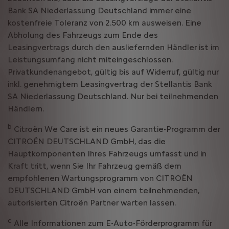
Bank SA Niederlassung Deutschland immer eine
kostenfreie Toleranz von 2.500 km ausweisen. Eine
Abholung des Fahrzeugs zum Ende des
Leasingvertrags durch den ausliefernden Händler ist im
Leistungsumfang nicht miteingeschlossen.
Privatkundenangebot, gültig bis auf Widerruf, gültig nur
inkl. genehmigtem Leasingvertrag der Stellantis Bank
SA Niederlassung Deutschland. Nur bei teilnehmenden
Händlern.
b
Citroën We Care ist ein neues Garantie-Programm der
CITROËN DEUTSCHLAND GmbH, das die
Hauptkomponenten Ihres Fahrzeugs umfasst und in
Kraft tritt, wenn Sie Ihr Fahrzeug gemäß dem
empfohlenen Wartungsprogramm von CITROËN
DEUTSCHLAND GmbH von einem teilnehmenden,
autorisierten Citroën Partner warten lassen.
c
Alle Informationen zum E-Auto-Förderprogramm für