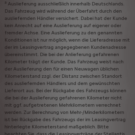
a
Auslieferung ausschließlich innerhalb Deutschlands.
Das Fahrzeug wird während der Überfahrt durch den
ausliefernden Händler versichert. Dabei hat der Kunde
kein Anrecht auf eine Auslieferung auf eigener oder
fremder Achse. Eine Auslieferung zu den genannten
Konditionen ist nur möglich, wenn die Lieferadresse mit
der im Leasingvertrag angegegbenen Kundenadresse
übereinstimmt. Die bei der Anlieferung gefahrenen
Kilometer trägt der Kunde. Das Fahrzeug weist nach
der Auslieferung den für einen Neuwagen üblichen
Kilometerstand zzgl. der Distanz zwischen Standort
des ausliefernden Händlers und dem gewünschten
Lieferort aus. Bei der Rückgabe des Fahrzeugs können
die bei der Auslieferung gefahrenen Kilometer nicht
mit ggf. aufgetretenen Mehrkilometern verrechnet
werden. Zur Berechnung von Mehr-/Minderkilometern
ist bei Rückgabe des Fahrzeugs der im Leasingvertrag
hinterlegte Kilometerstand maßgeblich. Bitte
beachten Sie, dass die Leasingverträge der Stellantis