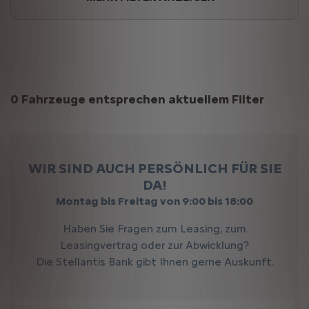
Suchergebnisse
0 Fahrzeuge entsprechen aktuellem Filter
WIR SIND AUCH PERSÖNLICH FÜR SIE
DA!
Montag bis Freitag von 9:00 bis 18:00
Haben Sie Fragen zum Leasing, zum
Leasingvertrag oder zur Abwicklung?
Die Stellantis Bank gibt Ihnen gerne Auskunft.