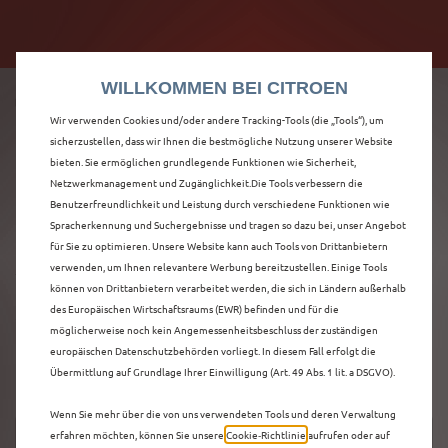
Citroën verdoppelt die staatliche Förderprämie mit
Citroën verdoppelt die Förderprämie - 3.000 €
bis zu 12.000 € Preisvorteil! Mehr erfahren >>
Grundförderung für jeden! Mehr erfahren >>
WILLKOMMEN BEI CITROEN
Wir verwenden Cookies und/oder andere Tracking-Tools (die „Tools“), um
sicherzustellen, dass wir Ihnen die bestmögliche Nutzung unserer Website
bieten. Sie ermöglichen grundlegende Funktionen wie Sicherheit,
ENTDECKEN SIE ALLE
Netzwerkmanagement und Zugänglichkeit.Die Tools verbessern die
Benutzerfreundlichkeit und Leistung durch verschiedene Funktionen wie
Spracherkennung und Suchergebnisse und tragen so dazu bei, unser Angebot
Ë-C4 X
für Sie zu optimieren. Unsere Website kann auch Tools von Drittanbietern
verwenden, um Ihnen relevantere Werbung bereitzustellen. Einige Tools
VORFÜHRWAGEN IN
können von Drittanbietern verarbeitet werden, die sich in Ländern außerhalb
des Europäischen Wirtschaftsraums (EWR) befinden und für die
WETZLAR
möglicherweise noch kein Angemessenheitsbeschluss der zuständigen
europäischen Datenschutzbehörden vorliegt. In diesem Fall erfolgt die
Übermittlung auf Grundlage Ihrer Einwilligung (Art. 49 Abs. 1 lit. a DSGVO).
Wenn Sie mehr über die von uns verwendeten Tools und deren Verwaltung
erfahren möchten, können Sie unsere
Cookie‑Richtlinie
aufrufen oder auf