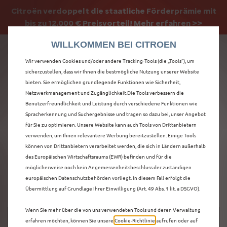
Citroën verdoppelt die staatliche Förderprämie mit
Citroën verdoppelt die Förderprämie - 3.000 €
bis zu 12.000 € Preisvorteil! Mehr erfahren >>
Grundförderung für jeden! Mehr erfahren >>
WILLKOMMEN BEI CITROEN
Wir verwenden Cookies und/oder andere Tracking-Tools (die „Tools“), um
sicherzustellen, dass wir Ihnen die bestmögliche Nutzung unserer Website
bieten. Sie ermöglichen grundlegende Funktionen wie Sicherheit,
ENTDECKEN SIE ALLE
Netzwerkmanagement und Zugänglichkeit.Die Tools verbessern die
Benutzerfreundlichkeit und Leistung durch verschiedene Funktionen wie
Spracherkennung und Suchergebnisse und tragen so dazu bei, unser Angebot
Ë-C4 X
für Sie zu optimieren. Unsere Website kann auch Tools von Drittanbietern
verwenden, um Ihnen relevantere Werbung bereitzustellen. Einige Tools
VORFÜHRWAGEN IN
können von Drittanbietern verarbeitet werden, die sich in Ländern außerhalb
des Europäischen Wirtschaftsraums (EWR) befinden und für die
PFORZHEIM
möglicherweise noch kein Angemessenheitsbeschluss der zuständigen
europäischen Datenschutzbehörden vorliegt. In diesem Fall erfolgt die
Übermittlung auf Grundlage Ihrer Einwilligung (Art. 49 Abs. 1 lit. a DSGVO).
Wenn Sie mehr über die von uns verwendeten Tools und deren Verwaltung
erfahren möchten, können Sie unsere
Cookie‑Richtlinie
aufrufen oder auf