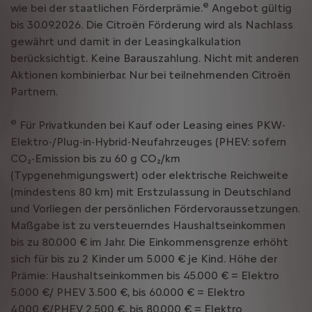
e
wie bei der staatlichen Förderprämie.
Angebot gültig
bis 30.09.2026. Die Citroën Förderung wird als Nachlass
gewährt und damit in der Leasingkalkulation
berücksichtigt. Keine Barauszahlung. Nicht mit anderen
Aktionen kombinierbar. Nur bei teilnehmenden Citroën
Partnern.
e
Für Privatkunden bei Kauf oder Leasing eines PKW-
Elektro-/Plug-in-Hybrid-Neufahrzeuges (PHEV: sofern
CO₂-Emission bis zu 60 g CO₂/km
(Typgenehmigungswert) oder elektrische Reichweite
(mindestens 80 km) mit Erstzulassung in Deutschland
und Vorliegen der persönlichen Fördervoraussetzungen.
Maßgabe ist zu versteuerndes Haushaltseinkommen
bis zu 80.000 € im Jahr. Die Einkommensgrenze erhöht
sich für bis zu 2 Kinder um 5.000 € je Kind. Höhe der
Prämie: Haushaltseinkommen bis 45.000 € = Elektro
5.000 €/ PHEV 3.500 €, bis 60.000 € = Elektro
4.000 €/PHEV 2.500 €, bis 80.000 € = Elektro