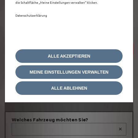
die Schaltfläche „Meine Einstellungen verwalten“ klicken.
Datenschutzerklärung
Um diese Google Maps-Karte anzuzeigen,
akzeptieren Sie bitte die für
Marketing/Werbung relevanten-Cookies.
ALLE AKZEPTIEREN
MEINE EINSTELLUNGEN VERWALTEN
ALLE ABLEHNEN
Welches Fahrzeug möchten Sie?
×