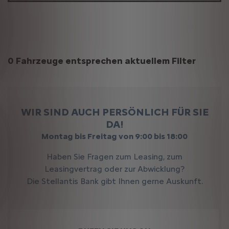
Suchergebnisse
0 Fahrzeuge entsprechen aktuellem Filter
WIR SIND AUCH PERSÖNLICH FÜR SIE
DA!
Montag bis Freitag von 9:00 bis 18:00
Haben Sie Fragen zum Leasing, zum
Leasingvertrag oder zur Abwicklung?
Die Stellantis Bank gibt Ihnen gerne Auskunft.