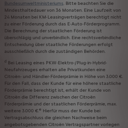
Bundesumweltministeriums
. Bitte beachten Sie die
Mindesthaltedauer von 36 Monaten. Eine Laufzeit von
24 Monaten bei KM-Leasingverträgen berechtigt nicht
zu einer Förderung durch das E-Auto-Förderprogramm.
Die Berechnung der staatlichen Förderung ist
überschlägig und unverbindlich. Eine rechtsverbindliche
Entscheidung über staatliche Förderungen erfolgt
ausschließlich durch die zuständigen Behörden.
d
Bei Leasing eines PKW-Elektro-/Plug-in-Hybrid-
Neufahrzeuges erhalten alle Privatkunden eine
Citroën- und Händler-Förderprämie in Höhe von 3.000 €.
Für den Fall, dass der Kunde für eine höhere staatliche
Förderprämie berechtigt ist, erhält der Kunde von
Citroën die Differenz zwischen der Citroën
Förderprämie und der staatlichen Förderprämie, max.
e
weitere 3.000 €.
Hierfür muss der Kunde bei
Vertragsabschluss die gleichen Nachweise beim
angebotsgebenden Citroën Vertragspartner vorlegen