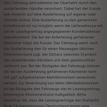
Das Fahrzeug wird während der Überfahrt durch den
ausliefernden Händler versichert. Dabei hat der Kunde
kein Anrecht auf eine Auslieferung auf eigener oder
fremder Achse. Eine Auslieferung zu den genannten
Konditionen ist nur möglich, wenn die Lieferadresse mit
der im Leasingvertrag angegegbenen Kundenadresse
übereinstimmt. Die bei der Anlieferung gefahrenen
Kilometer trägt der Kunde. Das Fahrzeug weist nach
der Auslieferung den für einen Neuwagen üblichen
Kilometerstand zzgl. der Distanz zwischen Standort
des ausliefernden Händlers und dem gewünschten
Lieferort aus. Bei der Rückgabe des Fahrzeugs können
die bei der Auslieferung gefahrenen Kilometer nicht
mit ggf. aufgetretenen Mehrkilometern verrechnet
werden. Zur Berechnung von Mehr-/Minderkilometern
ist bei Rückgabe des Fahrzeugs der im Leasingvertrag
hinterlegte Kilometerstand maßgeblich. Bitte
beachten Sie, dass die Leasingverträge der Stellantis
Bank SA Niederlassung Deutschland immer eine