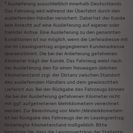
a
Auslieferung ausschließlich innerhalb Deutschlands.
Das Fahrzeug wird während der Überfahrt durch den
ausliefernden Händler versichert. Dabei hat der Kunde
kein Anrecht auf eine Auslieferung auf eigener oder
fremder Achse. Eine Auslieferung zu den genannten
Konditionen ist nur möglich, wenn die Lieferadresse mit
der im Leasingvertrag angegegbenen Kundenadresse
übereinstimmt. Die bei der Anlieferung gefahrenen
Kilometer trägt der Kunde. Das Fahrzeug weist nach
der Auslieferung den für einen Neuwagen üblichen
Kilometerstand zzgl. der Distanz zwischen Standort
des ausliefernden Händlers und dem gewünschten
Lieferort aus. Bei der Rückgabe des Fahrzeugs können
die bei der Auslieferung gefahrenen Kilometer nicht
mit ggf. aufgetretenen Mehrkilometern verrechnet
werden. Zur Berechnung von Mehr-/Minderkilometern
ist bei Rückgabe des Fahrzeugs der im Leasingvertrag
hinterlegte Kilometerstand maßgeblich. Bitte
beachten Sie, dass die Leasingverträge der Stellantis