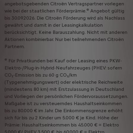
angebotsgebenden Citroën Vertragspartner vorlegen
e
wie bei der staatlichen Förderprämie.
Angebot gültig
bis 30.09.2026. Die Citroën Förderung wird als Nachlass
gewährt und damit in der Leasingkalkulation
berücksichtigt. Keine Barauszahlung. Nicht mit anderen
Aktionen kombinierbar. Nur bei teilnehmenden Citroën
Partnern.
e
Für Privatkunden bei Kauf oder Leasing eines PKW-
Elektro-/Plug-in-Hybrid-Neufahrzeuges (PHEV: sofern
CO₂-Emission bis zu 60 g CO₂/km
(Typgenehmigungswert) oder elektrische Reichweite
(mindestens 80 km) mit Erstzulassung in Deutschland
und Vorliegen der persönlichen Fördervoraussetzungen.
Maßgabe ist zu versteuerndes Haushaltseinkommen
bis zu 80.000 € im Jahr. Die Einkommensgrenze erhöht
sich für bis zu 2 Kinder um 5.000 € je Kind. Höhe der
Prämie: Haushaltseinkommen bis 45.000 € = Elektro
5.000 €/ PHEV 3.500 €, bis 60.000 € = Elektro