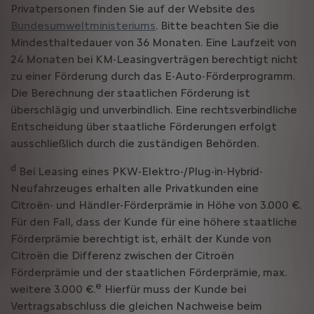
Privatpersonen finden Sie auf der Website des
Bundesumweltministeriums
. Bitte beachten Sie die
Mindesthaltedauer von 36 Monaten. Eine Laufzeit von
24 Monaten bei KM-Leasingverträgen berechtigt nicht
zu einer Förderung durch das E-Auto-Förderprogramm.
Die Berechnung der staatlichen Förderung ist
überschlägig und unverbindlich. Eine rechtsverbindliche
Entscheidung über staatliche Förderungen erfolgt
ausschließlich durch die zuständigen Behörden.
d
Bei Leasing eines PKW-Elektro-/Plug-in-Hybrid-
Neufahrzeuges erhalten alle Privatkunden eine
Citroën- und Händler-Förderprämie in Höhe von 3.000 €.
Für den Fall, dass der Kunde für eine höhere staatliche
Förderprämie berechtigt ist, erhält der Kunde von
Citroën die Differenz zwischen der Citroën
Förderprämie und der staatlichen Förderprämie, max.
e
weitere 3.000 €.
Hierfür muss der Kunde bei
Vertragsabschluss die gleichen Nachweise beim