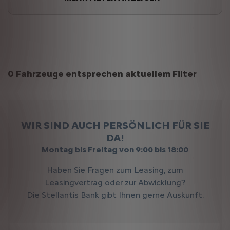
Suchergebnisse
0 Fahrzeuge entsprechen aktuellem Filter
WIR SIND AUCH PERSÖNLICH FÜR SIE
DA!
Montag bis Freitag von 9:00 bis 18:00
Haben Sie Fragen zum Leasing, zum
Leasingvertrag oder zur Abwicklung?
Die Stellantis Bank gibt Ihnen gerne Auskunft.