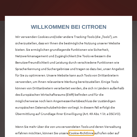
Citroën verdoppelt die staatliche Förderprämie mit
Citroën verdoppelt die Förderprämie - 3.000 €
bis zu 12.000 € Preisvorteil! Mehr erfahren >>
Grundförderung für jeden! Mehr erfahren >>
WILLKOMMEN BEI CITROEN
Wir verwenden Cookies und/oder andere Tracking-Tools (die „Tools“), um
sicherzustellen, dass wir Ihnen die bestmögliche Nutzung unserer Website
bieten. Sie ermöglichen grundlegende Funktionen wie Sicherheit,
ENTDECKEN SIE ALLE
Netzwerkmanagement und Zugänglichkeit.Die Tools verbessern die
Benutzerfreundlichkeit und Leistung durch verschiedene Funktionen wie
Spracherkennung und Suchergebnisse und tragen so dazu bei, unser Angebot
Ë-C4 X
für Sie zu optimieren. Unsere Website kann auch Tools von Drittanbietern
verwenden, um Ihnen relevantere Werbung bereitzustellen. Einige Tools
VORFÜHRWAGEN IN
können von Drittanbietern verarbeitet werden, die sich in Ländern außerhalb
des Europäischen Wirtschaftsraums (EWR) befinden und für die
MAINZ
möglicherweise noch kein Angemessenheitsbeschluss der zuständigen
europäischen Datenschutzbehörden vorliegt. In diesem Fall erfolgt die
Übermittlung auf Grundlage Ihrer Einwilligung (Art. 49 Abs. 1 lit. a DSGVO).
Wenn Sie mehr über die von uns verwendeten Tools und deren Verwaltung
erfahren möchten, können Sie unsere
Cookie‑Richtlinie
aufrufen oder auf