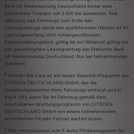
Bank SA Niederlassung Deutschland immer eine
kostenfreie Toleranz von 2.500 km ausweisen. Eine
Abholung des Fahrzeugs zum Ende des
Leasingvertrags durch den ausliefernden Händler ist im
Leistungsumfang nicht miteingeschlossen.
Privatkundenangebot, gültig bis auf Widerruf, gültig nur
inkl. genehmigtem Leasingvertrag der Stellantis Bank
SA Niederlassung Deutschland. Nur bei teilnehmenden
Händlern.
b
Citroën We Care ist ein neues Garantie-Programm der
CITROËN DEUTSCHLAND GmbH, das die
Hauptkomponenten Ihres Fahrzeugs umfasst und in
Kraft tritt, wenn Sie Ihr Fahrzeug gemäß dem
empfohlenen Wartungsprogramm von CITROËN
DEUTSCHLAND GmbH von einem teilnehmenden,
autorisierten Citroën Partner warten lassen.
c
Alle Informationen zum E-Auto-Förderprogramm für