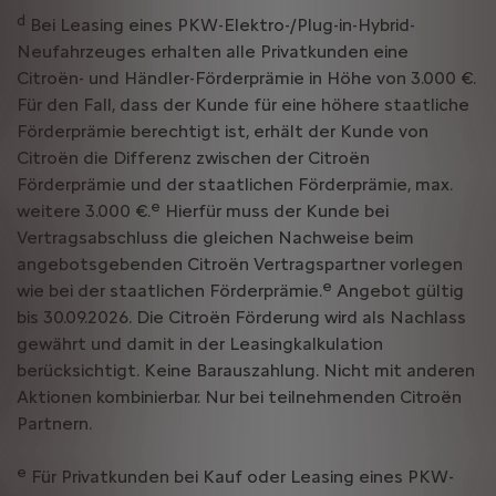
d
Bei Leasing eines PKW-Elektro-/Plug-in-Hybrid-
Neufahrzeuges erhalten alle Privatkunden eine
Citroën- und Händler-Förderprämie in Höhe von 3.000 €.
Für den Fall, dass der Kunde für eine höhere staatliche
Förderprämie berechtigt ist, erhält der Kunde von
Citroën die Differenz zwischen der Citroën
Förderprämie und der staatlichen Förderprämie, max.
e
weitere 3.000 €.
Hierfür muss der Kunde bei
Vertragsabschluss die gleichen Nachweise beim
angebotsgebenden Citroën Vertragspartner vorlegen
e
wie bei der staatlichen Förderprämie.
Angebot gültig
bis 30.09.2026. Die Citroën Förderung wird als Nachlass
gewährt und damit in der Leasingkalkulation
berücksichtigt. Keine Barauszahlung. Nicht mit anderen
Aktionen kombinierbar. Nur bei teilnehmenden Citroën
Partnern.
e
Für Privatkunden bei Kauf oder Leasing eines PKW-