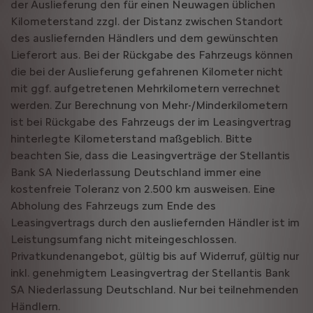
der Auslieferung den für einen Neuwagen üblichen
Kilometerstand zzgl. der Distanz zwischen Standort
des ausliefernden Händlers und dem gewünschten
Lieferort aus. Bei der Rückgabe des Fahrzeugs können
die bei der Auslieferung gefahrenen Kilometer nicht
mit ggf. aufgetretenen Mehrkilometern verrechnet
werden. Zur Berechnung von Mehr-/Minderkilometern
ist bei Rückgabe des Fahrzeugs der im Leasingvertrag
hinterlegte Kilometerstand maßgeblich. Bitte
beachten Sie, dass die Leasingverträge der Stellantis
Bank SA Niederlassung Deutschland immer eine
kostenfreie Toleranz von 2.500 km ausweisen. Eine
Abholung des Fahrzeugs zum Ende des
Leasingvertrags durch den ausliefernden Händler ist im
Leistungsumfang nicht miteingeschlossen.
Privatkundenangebot, gültig bis auf Widerruf, gültig nur
inkl. genehmigtem Leasingvertrag der Stellantis Bank
SA Niederlassung Deutschland. Nur bei teilnehmenden
Händlern.