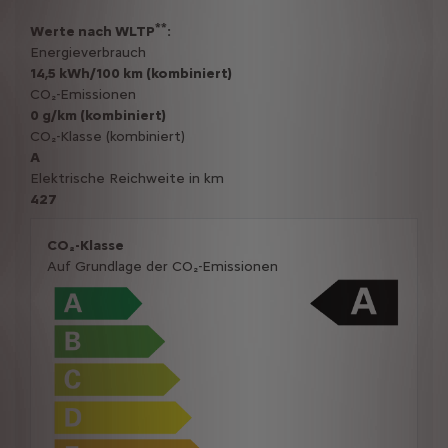
**
Werte nach WLTP
:
Energieverbrauch
14,5 kWh/100 km (kombiniert)
CO₂-Emissionen
0 g/km (kombiniert)
CO₂-Klasse (kombiniert)
A
Elektrische Reichweite in km
427
CO₂-Klasse
Auf Grundlage der CO₂-Emissionen