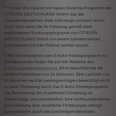
b
Citroën We Care ist ein neues Garantie-Programm der
CITROËN DEUTSCHLAND GmbH, das die
Hauptkomponenten Ihres Fahrzeugs umfasst und in
Kraft tritt, wenn Sie Ihr Fahrzeug gemäß dem
empfohlenen Wartungsprogramm von CITROËN
DEUTSCHLAND GmbH von einem teilnehmenden,
autorisierten Citroën Partner warten lassen.
c
Alle Informationen zum E-Auto-Förderprogramm für
Privatpersonen finden Sie auf der Website des
Bundesumweltministeriums
. Bitte beachten Sie die
Mindesthaltedauer von 36 Monaten. Eine Laufzeit von
24 Monaten bei KM-Leasingverträgen berechtigt nicht
zu einer Förderung durch das E-Auto-Förderprogramm.
Die Berechnung der staatlichen Förderung ist
überschlägig und unverbindlich. Eine rechtsverbindliche
Entscheidung über staatliche Förderungen erfolgt
ausschließlich durch die zuständigen Behörden.