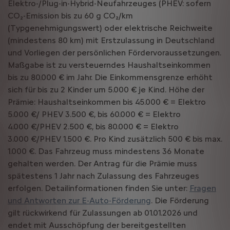
Elektro-/Plug-in-Hybrid-Neufahrzeuges (PHEV: sofern
CO₂-Emission bis zu 60 g CO₂/km
(Typgenehmigungswert) oder elektrische Reichweite
(mindestens 80 km) mit Erstzulassung in Deutschland
und Vorliegen der persönlichen Fördervoraussetzungen.
Maßgabe ist zu versteuerndes Haushaltseinkommen
bis zu 80.000 € im Jahr. Die Einkommensgrenze erhöht
sich für bis zu 2 Kinder um 5.000 € je Kind. Höhe der
Prämie: Haushaltseinkommen bis 45.000 € = Elektro
5.000 €/ PHEV 3.500 €, bis 60.000 € = Elektro
4.000 €/PHEV 2.500 €, bis 80.000 € = Elektro
3.000 €/PHEV 1.500 €. Pro Kind zusätzlich 500 € bis max.
1.000 €. Das Fahrzeug muss mindestens 36 Monate
gehalten werden. Der Antrag für die Prämie muss
spätestens 1 Jahr nach Zulassung des Fahrzeuges
erfolgen. Detailinformationen finden Sie unter:
Fragen
und Antworten zur E-Auto-Förderung
. Die Förderung
gilt rückwirkend für Zulassungen ab 01.01.2026 und
endet mit Ausschöpfung der bereitgestellten