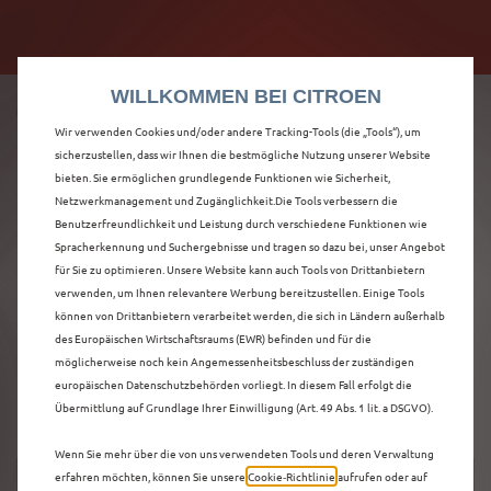
Citroën verdoppelt die staatliche Förderprämie mit
Citroën verdoppelt die Förderprämie - 3.000 €
bis zu 12.000 € Preisvorteil! Mehr erfahren >>
Grundförderung für jeden! Mehr erfahren >>
WILLKOMMEN BEI CITROEN
Wir verwenden Cookies und/oder andere Tracking-Tools (die „Tools“), um
sicherzustellen, dass wir Ihnen die bestmögliche Nutzung unserer Website
bieten. Sie ermöglichen grundlegende Funktionen wie Sicherheit,
ENTDECKEN SIE ALLE
Netzwerkmanagement und Zugänglichkeit.Die Tools verbessern die
Benutzerfreundlichkeit und Leistung durch verschiedene Funktionen wie
Spracherkennung und Suchergebnisse und tragen so dazu bei, unser Angebot
Ë-C4 X
für Sie zu optimieren. Unsere Website kann auch Tools von Drittanbietern
verwenden, um Ihnen relevantere Werbung bereitzustellen. Einige Tools
VORFÜHRWAGEN IN
können von Drittanbietern verarbeitet werden, die sich in Ländern außerhalb
des Europäischen Wirtschaftsraums (EWR) befinden und für die
KASSEL
möglicherweise noch kein Angemessenheitsbeschluss der zuständigen
europäischen Datenschutzbehörden vorliegt. In diesem Fall erfolgt die
Übermittlung auf Grundlage Ihrer Einwilligung (Art. 49 Abs. 1 lit. a DSGVO).
Wenn Sie mehr über die von uns verwendeten Tools und deren Verwaltung
erfahren möchten, können Sie unsere
Cookie‑Richtlinie
aufrufen oder auf