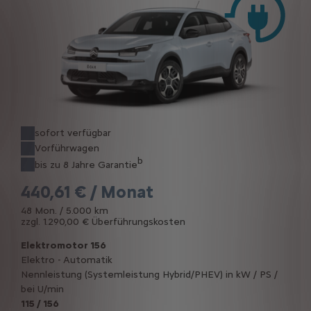
sofort verfügbar
Vorführwagen
b
bis zu 8 Jahre Garantie
440,61 € / Monat
48 Mon. / 5.000 km
zzgl. 1.290,00 € Überführungskosten
Elektromotor 156
Elektro - Automatik
Nennleistung (Systemleistung Hybrid/PHEV) in kW / PS /
bei U/min
115 / 156