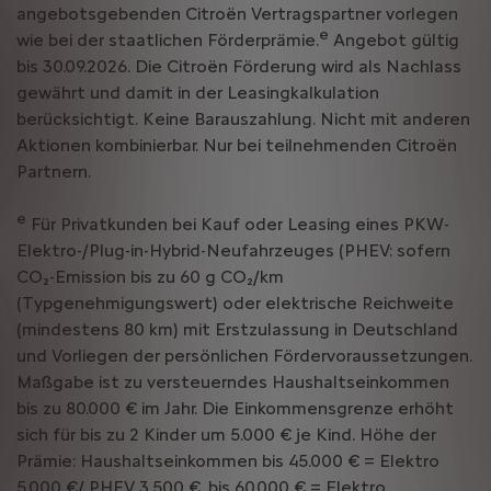
angebotsgebenden Citroën Vertragspartner vorlegen
e
wie bei der staatlichen Förderprämie.
Angebot gültig
bis 30.09.2026. Die Citroën Förderung wird als Nachlass
gewährt und damit in der Leasingkalkulation
berücksichtigt. Keine Barauszahlung. Nicht mit anderen
Aktionen kombinierbar. Nur bei teilnehmenden Citroën
Partnern.
e
Für Privatkunden bei Kauf oder Leasing eines PKW-
Elektro-/Plug-in-Hybrid-Neufahrzeuges (PHEV: sofern
CO₂-Emission bis zu 60 g CO₂/km
(Typgenehmigungswert) oder elektrische Reichweite
(mindestens 80 km) mit Erstzulassung in Deutschland
und Vorliegen der persönlichen Fördervoraussetzungen.
Maßgabe ist zu versteuerndes Haushaltseinkommen
bis zu 80.000 € im Jahr. Die Einkommensgrenze erhöht
sich für bis zu 2 Kinder um 5.000 € je Kind. Höhe der
Prämie: Haushaltseinkommen bis 45.000 € = Elektro
5.000 €/ PHEV 3.500 €, bis 60.000 € = Elektro