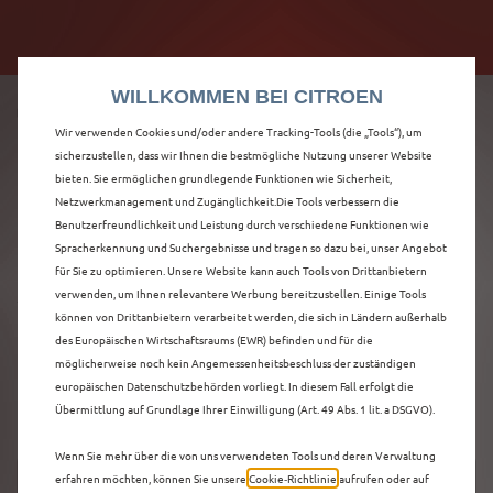
Citroën verdoppelt die staatliche Förderprämie mit
Citroën verdoppelt die Förderprämie - 3.000 €
bis zu 12.000 € Preisvorteil! Mehr erfahren >>
Grundförderung für jeden! Mehr erfahren >>
WILLKOMMEN BEI CITROEN
Wir verwenden Cookies und/oder andere Tracking-Tools (die „Tools“), um
sicherzustellen, dass wir Ihnen die bestmögliche Nutzung unserer Website
bieten. Sie ermöglichen grundlegende Funktionen wie Sicherheit,
ENTDECKEN SIE ALLE
Netzwerkmanagement und Zugänglichkeit.Die Tools verbessern die
Benutzerfreundlichkeit und Leistung durch verschiedene Funktionen wie
Spracherkennung und Suchergebnisse und tragen so dazu bei, unser Angebot
Ë-C4 X
für Sie zu optimieren. Unsere Website kann auch Tools von Drittanbietern
verwenden, um Ihnen relevantere Werbung bereitzustellen. Einige Tools
VORFÜHRWAGEN IN
können von Drittanbietern verarbeitet werden, die sich in Ländern außerhalb
des Europäischen Wirtschaftsraums (EWR) befinden und für die
HANNOVER
möglicherweise noch kein Angemessenheitsbeschluss der zuständigen
europäischen Datenschutzbehörden vorliegt. In diesem Fall erfolgt die
Übermittlung auf Grundlage Ihrer Einwilligung (Art. 49 Abs. 1 lit. a DSGVO).
Wenn Sie mehr über die von uns verwendeten Tools und deren Verwaltung
erfahren möchten, können Sie unsere
Cookie‑Richtlinie
aufrufen oder auf