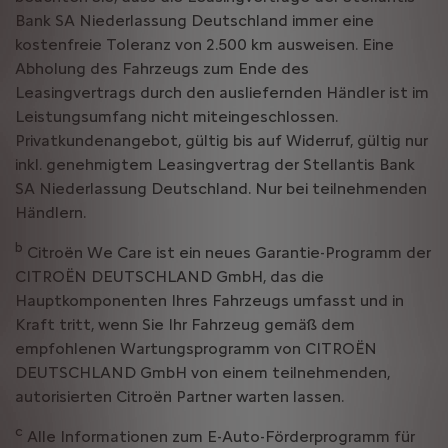
Bank SA Niederlassung Deutschland immer eine
kostenfreie Toleranz von 2.500 km ausweisen. Eine
Abholung des Fahrzeugs zum Ende des
Leasingvertrags durch den ausliefernden Händler ist im
Leistungsumfang nicht miteingeschlossen.
Privatkundenangebot, gültig bis auf Widerruf, gültig nur
inkl. genehmigtem Leasingvertrag der Stellantis Bank
SA Niederlassung Deutschland. Nur bei teilnehmenden
Händlern.
b
Citroën We Care ist ein neues Garantie-Programm der
CITROËN DEUTSCHLAND GmbH, das die
Hauptkomponenten Ihres Fahrzeugs umfasst und in
Kraft tritt, wenn Sie Ihr Fahrzeug gemäß dem
empfohlenen Wartungsprogramm von CITROËN
DEUTSCHLAND GmbH von einem teilnehmenden,
autorisierten Citroën Partner warten lassen.
c
Alle Informationen zum E-Auto-Förderprogramm für