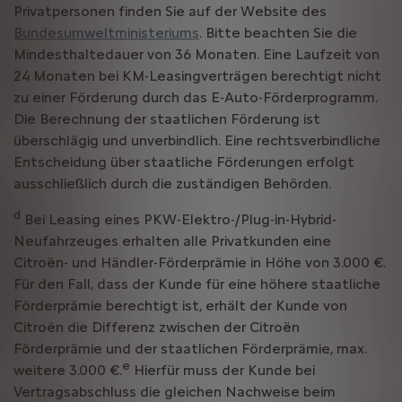
Privatpersonen finden Sie auf der Website des
Bundesumweltministeriums
. Bitte beachten Sie die
Mindesthaltedauer von 36 Monaten. Eine Laufzeit von
24 Monaten bei KM-Leasingverträgen berechtigt nicht
zu einer Förderung durch das E-Auto-Förderprogramm.
Die Berechnung der staatlichen Förderung ist
überschlägig und unverbindlich. Eine rechtsverbindliche
Entscheidung über staatliche Förderungen erfolgt
ausschließlich durch die zuständigen Behörden.
d
Bei Leasing eines PKW-Elektro-/Plug-in-Hybrid-
Neufahrzeuges erhalten alle Privatkunden eine
Citroën- und Händler-Förderprämie in Höhe von 3.000 €.
Für den Fall, dass der Kunde für eine höhere staatliche
Förderprämie berechtigt ist, erhält der Kunde von
Citroën die Differenz zwischen der Citroën
Förderprämie und der staatlichen Förderprämie, max.
e
weitere 3.000 €.
Hierfür muss der Kunde bei
Vertragsabschluss die gleichen Nachweise beim