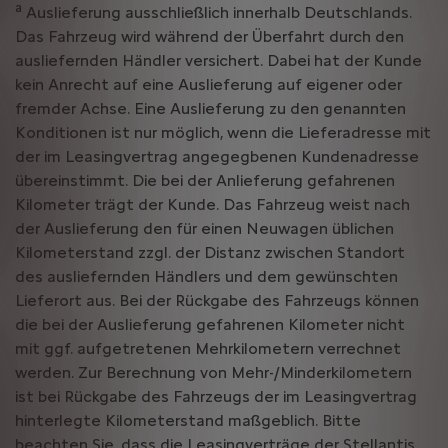
a
Auslieferung ausschließlich innerhalb Deutschlands.
Das Fahrzeug wird während der Überfahrt durch den
ausliefernden Händler versichert. Dabei hat der Kunde
kein Anrecht auf eine Auslieferung auf eigener oder
fremder Achse. Eine Auslieferung zu den genannten
Konditionen ist nur möglich, wenn die Lieferadresse mit
der im Leasingvertrag angegegbenen Kundenadresse
übereinstimmt. Die bei der Anlieferung gefahrenen
Kilometer trägt der Kunde. Das Fahrzeug weist nach
der Auslieferung den für einen Neuwagen üblichen
Kilometerstand zzgl. der Distanz zwischen Standort
des ausliefernden Händlers und dem gewünschten
Lieferort aus. Bei der Rückgabe des Fahrzeugs können
die bei der Auslieferung gefahrenen Kilometer nicht
mit ggf. aufgetretenen Mehrkilometern verrechnet
werden. Zur Berechnung von Mehr-/Minderkilometern
ist bei Rückgabe des Fahrzeugs der im Leasingvertrag
hinterlegte Kilometerstand maßgeblich. Bitte
beachten Sie, dass die Leasingverträge der Stellantis