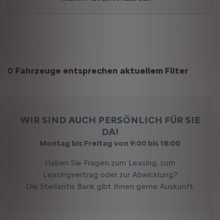
Suchergebnisse
0 Fahrzeuge entsprechen aktuellem Filter
WIR SIND AUCH PERSÖNLICH FÜR SIE
DA!
Montag bis Freitag von 9:00 bis 18:00
Haben Sie Fragen zum Leasing, zum
Leasingvertrag oder zur Abwicklung?
Die Stellantis Bank gibt Ihnen gerne Auskunft.