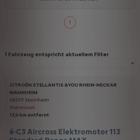
1
Suchergebnisse
1 Fahrzeug entspricht aktuellem Filter
CITROËN STELLANTIS &YOU RHEIN-NECKAR
MANNHEIM
68309 Mannheim
Impressum
17,0 km entfernt
ë-C3 Aircross Elektromotor 113