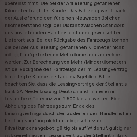
übereinstimmt. Die bei der Anlieferung gefahrenen
Kilometer trägt der Kunde. Das Fahrzeug weist nach
der Auslieferung den für einen Neuwagen üblichen
Kilometerstand zzgl. der Distanz zwischen Standort
des ausliefernden Händlers und dem gewünschten
Lieferort aus. Bei der Rückgabe des Fahrzeugs können
die bei der Auslieferung gefahrenen Kilometer nicht
mit ggf. aufgetretenen Mehrkilometern verrechnet
werden. Zur Berechnung von Mehr-/Minderkilometern
ist bei Rückgabe des Fahrzeugs der im Leasingvertrag
hinterlegte Kilometerstand maßgeblich. Bitte
beachten Sie, dass die Leasingverträge der Stellantis
Bank SA Niederlassung Deutschland immer eine
kostenfreie Toleranz von 2.500 km ausweisen. Eine
Abholung des Fahrzeugs zum Ende des
Leasingvertrags durch den ausliefernden Händler ist im
Leistungsumfang nicht miteingeschlossen.
Privatkundenangebot, gültig bis auf Widerruf, gültig nur
inkl. genehmigtem Leasingvertrag der Stellantis Bank