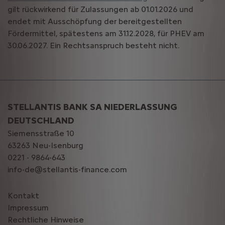
gilt rückwirkend für Zulassungen ab 01.01.2026 und
endet mit Ausschöpfung der bereitgestellten
Fördermittel, spätestens am 31.12.2028, für PHEV am
30.06.2027. Ein Rechtsanspruch besteht nicht.
STELLANTIS BANK SA NIEDERLASSUNG
DEUTSCHLAND
Siemensstraße 10
63263 Neu-Isenburg
0221 - 9864-643
info-de@stellantis-finance.com
Kontakt
Impressum
Rechtliche Hinweise