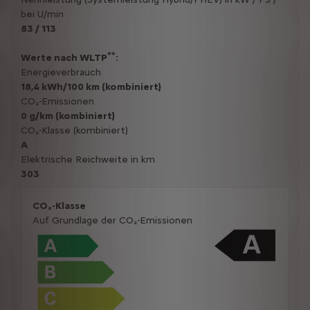
bei U/min
83 / 113
**
Werte nach WLTP
:
Energieverbrauch
18,4 kWh/100 km (kombiniert)
CO₂-Emissionen
0 g/km (kombiniert)
CO₂-Klasse (kombiniert)
A
Elektrische Reichweite in km
303
CO₂-Klasse
Auf Grundlage der CO₂-Emissionen