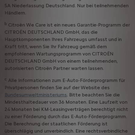
SA Niederlassung Deutschland. Nur bei teilnehmenden
Händlern.
b
Citroën We Care ist ein neues Garantie-Programm der
CITROËN DEUTSCHLAND GmbH, das die
Hauptkomponenten Ihres Fahrzeugs umfasst und in
Kraft tritt, wenn Sie Ihr Fahrzeug gemäß dem
empfohlenen Wartungsprogramm von CITROËN
DEUTSCHLAND GmbH von einem teilnehmenden,
autorisierten Citroën Partner warten lassen.
c
Alle Informationen zum E-Auto-Förderprogramm für
Privatpersonen finden Sie auf der Website des
Bundesumweltministeriums
. Bitte beachten Sie die
Mindesthaltedauer von 36 Monaten. Eine Laufzeit von
24 Monaten bei KM-Leasingverträgen berechtigt nicht
zu einer Förderung durch das E-Auto-Förderprogramm.
Die Berechnung der staatlichen Förderung ist
überschlägig und unverbindlich. Eine rechtsverbindliche