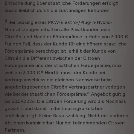
Entscheidung über staatliche Förderungen erfolgt
ausschließlich durch die zuständigen Behörden.
d
Bei Leasing eines PKW-Elektro-/Plug-in-Hybrid-
Neufahrzeuges erhalten alle Privatkunden eine
Citroën- und Händler-Förderprämie in Höhe von 3.000 €.
Für den Fall, dass der Kunde für eine höhere staatliche
Förderprämie berechtigt ist, erhält der Kunde von
Citroën die Differenz zwischen der Citroën
Förderprämie und der staatlichen Förderprämie, max.
e
weitere 3.000 €.
Hierfür muss der Kunde bei
Vertragsabschluss die gleichen Nachweise beim
angebotsgebenden Citroën Vertragspartner vorlegen
e
wie bei der staatlichen Förderprämie.
Angebot gültig
bis 30.09.2026. Die Citroën Förderung wird als Nachlass
gewährt und damit in der Leasingkalkulation
berücksichtigt. Keine Barauszahlung. Nicht mit anderen
Aktionen kombinierbar. Nur bei teilnehmenden Citroën
Partnern.