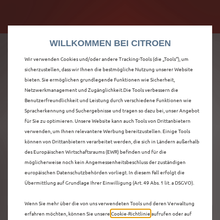
Citroën verdoppelt die staatliche Förderprämie mit
Citroën verdoppelt die Förderprämie - 3.000 €
bis zu 12.000 € Preisvorteil! Mehr erfahren >>
Grundförderung für jeden! Mehr erfahren >>
WILLKOMMEN BEI CITROEN
Wir verwenden Cookies und/oder andere Tracking-Tools (die „Tools“), um
sicherzustellen, dass wir Ihnen die bestmögliche Nutzung unserer Website
bieten. Sie ermöglichen grundlegende Funktionen wie Sicherheit,
ENTDECKEN SIE ALLE
Netzwerkmanagement und Zugänglichkeit.Die Tools verbessern die
Benutzerfreundlichkeit und Leistung durch verschiedene Funktionen wie
Spracherkennung und Suchergebnisse und tragen so dazu bei, unser Angebot
Ë-C3 AIRCROSS
für Sie zu optimieren. Unsere Website kann auch Tools von Drittanbietern
verwenden, um Ihnen relevantere Werbung bereitzustellen. Einige Tools
VORFÜHRWAGEN IN
können von Drittanbietern verarbeitet werden, die sich in Ländern außerhalb
des Europäischen Wirtschaftsraums (EWR) befinden und für die
WORMS
möglicherweise noch kein Angemessenheitsbeschluss der zuständigen
europäischen Datenschutzbehörden vorliegt. In diesem Fall erfolgt die
Übermittlung auf Grundlage Ihrer Einwilligung (Art. 49 Abs. 1 lit. a DSGVO).
Wenn Sie mehr über die von uns verwendeten Tools und deren Verwaltung
erfahren möchten, können Sie unsere
Cookie‑Richtlinie
aufrufen oder auf