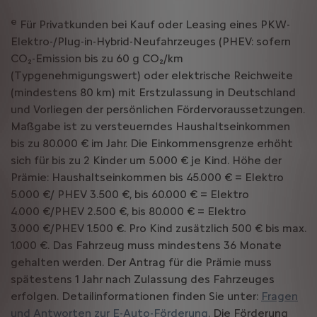
e
Für Privatkunden bei Kauf oder Leasing eines PKW-
Elektro-/Plug-in-Hybrid-Neufahrzeuges (PHEV: sofern
CO₂-Emission bis zu 60 g CO₂/km
(Typgenehmigungswert) oder elektrische Reichweite
(mindestens 80 km) mit Erstzulassung in Deutschland
und Vorliegen der persönlichen Fördervoraussetzungen.
Maßgabe ist zu versteuerndes Haushaltseinkommen
bis zu 80.000 € im Jahr. Die Einkommensgrenze erhöht
sich für bis zu 2 Kinder um 5.000 € je Kind. Höhe der
Prämie: Haushaltseinkommen bis 45.000 € = Elektro
5.000 €/ PHEV 3.500 €, bis 60.000 € = Elektro
4.000 €/PHEV 2.500 €, bis 80.000 € = Elektro
3.000 €/PHEV 1.500 €. Pro Kind zusätzlich 500 € bis max.
1.000 €. Das Fahrzeug muss mindestens 36 Monate
gehalten werden. Der Antrag für die Prämie muss
spätestens 1 Jahr nach Zulassung des Fahrzeuges
erfolgen. Detailinformationen finden Sie unter:
Fragen
und Antworten zur E-Auto-Förderung
. Die Förderung