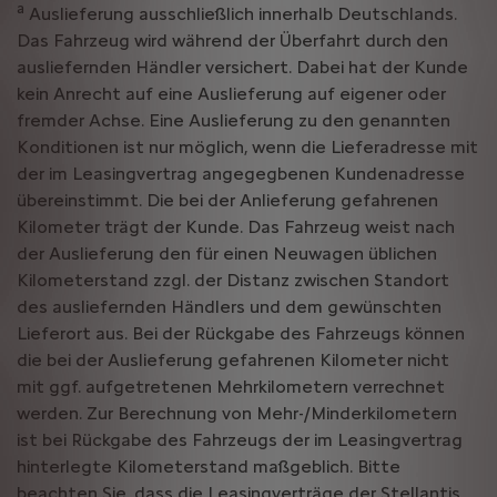
a
Auslieferung ausschließlich innerhalb Deutschlands.
Das Fahrzeug wird während der Überfahrt durch den
ausliefernden Händler versichert. Dabei hat der Kunde
kein Anrecht auf eine Auslieferung auf eigener oder
fremder Achse. Eine Auslieferung zu den genannten
Konditionen ist nur möglich, wenn die Lieferadresse mit
der im Leasingvertrag angegegbenen Kundenadresse
übereinstimmt. Die bei der Anlieferung gefahrenen
Kilometer trägt der Kunde. Das Fahrzeug weist nach
der Auslieferung den für einen Neuwagen üblichen
Kilometerstand zzgl. der Distanz zwischen Standort
des ausliefernden Händlers und dem gewünschten
Lieferort aus. Bei der Rückgabe des Fahrzeugs können
die bei der Auslieferung gefahrenen Kilometer nicht
mit ggf. aufgetretenen Mehrkilometern verrechnet
werden. Zur Berechnung von Mehr-/Minderkilometern
ist bei Rückgabe des Fahrzeugs der im Leasingvertrag
hinterlegte Kilometerstand maßgeblich. Bitte
beachten Sie, dass die Leasingverträge der Stellantis