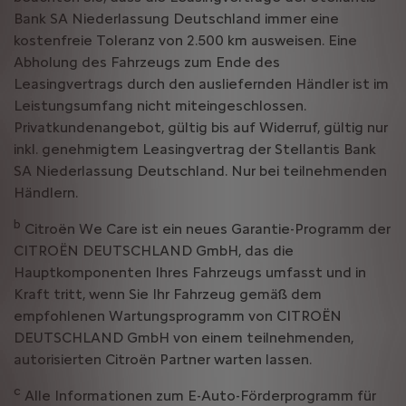
Bank SA Niederlassung Deutschland immer eine
kostenfreie Toleranz von 2.500 km ausweisen. Eine
Abholung des Fahrzeugs zum Ende des
Leasingvertrags durch den ausliefernden Händler ist im
Leistungsumfang nicht miteingeschlossen.
Privatkundenangebot, gültig bis auf Widerruf, gültig nur
inkl. genehmigtem Leasingvertrag der Stellantis Bank
SA Niederlassung Deutschland. Nur bei teilnehmenden
Händlern.
b
Citroën We Care ist ein neues Garantie-Programm der
CITROËN DEUTSCHLAND GmbH, das die
Hauptkomponenten Ihres Fahrzeugs umfasst und in
Kraft tritt, wenn Sie Ihr Fahrzeug gemäß dem
empfohlenen Wartungsprogramm von CITROËN
DEUTSCHLAND GmbH von einem teilnehmenden,
autorisierten Citroën Partner warten lassen.
c
Alle Informationen zum E-Auto-Förderprogramm für