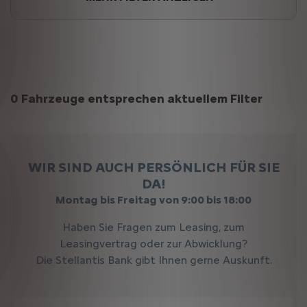
Suchergebnisse
0 Fahrzeuge entsprechen aktuellem Filter
WIR SIND AUCH PERSÖNLICH FÜR SIE
DA!
Montag bis Freitag von 9:00 bis 18:00
Haben Sie Fragen zum Leasing, zum
Leasingvertrag oder zur Abwicklung?
Die Stellantis Bank gibt Ihnen gerne Auskunft.