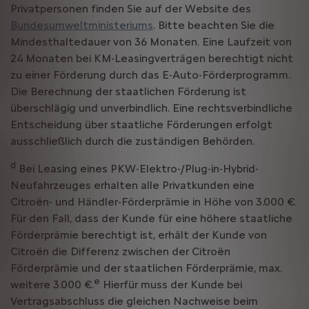
Privatpersonen finden Sie auf der Website des
Bundesumweltministeriums
. Bitte beachten Sie die
Mindesthaltedauer von 36 Monaten. Eine Laufzeit von
24 Monaten bei KM-Leasingverträgen berechtigt nicht
zu einer Förderung durch das E-Auto-Förderprogramm.
Die Berechnung der staatlichen Förderung ist
überschlägig und unverbindlich. Eine rechtsverbindliche
Entscheidung über staatliche Förderungen erfolgt
ausschließlich durch die zuständigen Behörden.
d
Bei Leasing eines PKW-Elektro-/Plug-in-Hybrid-
Neufahrzeuges erhalten alle Privatkunden eine
Citroën- und Händler-Förderprämie in Höhe von 3.000 €.
Für den Fall, dass der Kunde für eine höhere staatliche
Förderprämie berechtigt ist, erhält der Kunde von
Citroën die Differenz zwischen der Citroën
Förderprämie und der staatlichen Förderprämie, max.
e
weitere 3.000 €.
Hierfür muss der Kunde bei
Vertragsabschluss die gleichen Nachweise beim