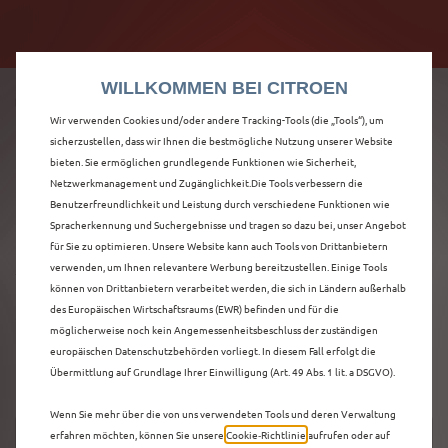
Citroën verdoppelt die staatliche Förderprämie mit
Citroën verdoppelt die Förderprämie - 3.000 €
bis zu 12.000 € Preisvorteil! Mehr erfahren >>
Grundförderung für jeden! Mehr erfahren >>
WILLKOMMEN BEI CITROEN
Wir verwenden Cookies und/oder andere Tracking-Tools (die „Tools“), um
sicherzustellen, dass wir Ihnen die bestmögliche Nutzung unserer Website
bieten. Sie ermöglichen grundlegende Funktionen wie Sicherheit,
ENTDECKEN SIE ALLE
Netzwerkmanagement und Zugänglichkeit.Die Tools verbessern die
Benutzerfreundlichkeit und Leistung durch verschiedene Funktionen wie
Spracherkennung und Suchergebnisse und tragen so dazu bei, unser Angebot
Ë-C3 AIRCROSS
für Sie zu optimieren. Unsere Website kann auch Tools von Drittanbietern
verwenden, um Ihnen relevantere Werbung bereitzustellen. Einige Tools
VORFÜHRWAGEN IN
können von Drittanbietern verarbeitet werden, die sich in Ländern außerhalb
des Europäischen Wirtschaftsraums (EWR) befinden und für die
WITTEN
möglicherweise noch kein Angemessenheitsbeschluss der zuständigen
europäischen Datenschutzbehörden vorliegt. In diesem Fall erfolgt die
Übermittlung auf Grundlage Ihrer Einwilligung (Art. 49 Abs. 1 lit. a DSGVO).
Wenn Sie mehr über die von uns verwendeten Tools und deren Verwaltung
erfahren möchten, können Sie unsere
Cookie‑Richtlinie
aufrufen oder auf