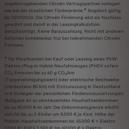
angebotsgebenden Citroën Vertragspartner vorlegen
e
wie bei der staatlichen Förderprämie.
Angebot gültig
bis 30.09.2026. Die Citroën Förderung wird als Nachlass
gewährt und damit in der Leasingkalkulation
berücksichtigt. Keine Barauszahlung. Nicht mit anderen
Aktionen kombinierbar. Nur bei teilnehmenden Citroën
Partnern.
e
Für Privatkunden bei Kauf oder Leasing eines PKW-
Elektro-/Plug-in-Hybrid-Neufahrzeuges (PHEV: sofern
CO₂-Emission bis zu 60 g CO₂/km
(Typgenehmigungswert) oder elektrische Reichweite
(mindestens 80 km) mit Erstzulassung in Deutschland
und Vorliegen der persönlichen Fördervoraussetzungen.
Maßgabe ist zu versteuerndes Haushaltseinkommen
bis zu 80.000 € im Jahr. Die Einkommensgrenze erhöht
sich für bis zu 2 Kinder um 5.000 € je Kind. Höhe der
Prämie: Haushaltseinkommen bis 45.000 € = Elektro
5.000 €/ PHEV 3.500 €, bis 60.000 € = Elektro