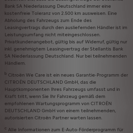
Bank SA Niederlassung Deutschland immer eine
kostenfreie Toleranz von 2.500 km ausweisen. Eine
Abholung des Fahrzeugs zum Ende des
Leasingvertrags durch den ausliefernden Händler ist im
Leistungsumfang nicht miteingeschlossen.
Privatkundenangebot, gültig bis auf Widerruf, gültig nur
inkl. genehmigtem Leasingvertrag der Stellantis Bank
SA Niederlassung Deutschland. Nur bei teilnehmenden
Händlern.
b
Citroën We Care ist ein neues Garantie-Programm der
CITROËN DEUTSCHLAND GmbH, das die
Hauptkomponenten Ihres Fahrzeugs umfasst und in
Kraft tritt, wenn Sie Ihr Fahrzeug gemäß dem
empfohlenen Wartungsprogramm von CITROËN
DEUTSCHLAND GmbH von einem teilnehmenden,
autorisierten Citroën Partner warten lassen.
c
Alle Informationen zum E-Auto-Förderprogramm für