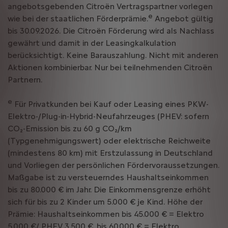
angebotsgebenden Citroën Vertragspartner vorlegen
e
wie bei der staatlichen Förderprämie.
Angebot gültig
bis 30.09.2026. Die Citroën Förderung wird als Nachlass
gewährt und damit in der Leasingkalkulation
berücksichtigt. Keine Barauszahlung. Nicht mit anderen
Aktionen kombinierbar. Nur bei teilnehmenden Citroën
Partnern.
e
Für Privatkunden bei Kauf oder Leasing eines PKW-
Elektro-/Plug-in-Hybrid-Neufahrzeuges (PHEV: sofern
CO₂-Emission bis zu 60 g CO₂/km
(Typgenehmigungswert) oder elektrische Reichweite
(mindestens 80 km) mit Erstzulassung in Deutschland
und Vorliegen der persönlichen Fördervoraussetzungen.
Maßgabe ist zu versteuerndes Haushaltseinkommen
bis zu 80.000 € im Jahr. Die Einkommensgrenze erhöht
sich für bis zu 2 Kinder um 5.000 € je Kind. Höhe der
Prämie: Haushaltseinkommen bis 45.000 € = Elektro
5.000 €/ PHEV 3.500 €, bis 60.000 € = Elektro