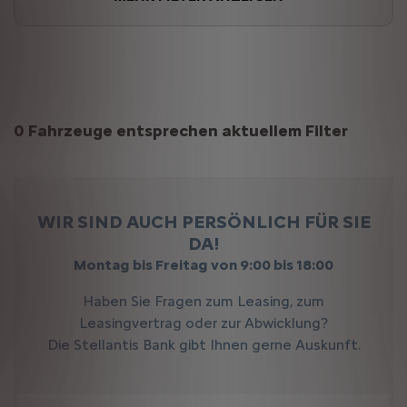
Suchergebnisse
0 Fahrzeuge entsprechen aktuellem Filter
WIR SIND AUCH PERSÖNLICH FÜR SIE
DA!
Montag bis Freitag von 9:00 bis 18:00
Haben Sie Fragen zum Leasing, zum
Leasingvertrag oder zur Abwicklung?
Die Stellantis Bank gibt Ihnen gerne Auskunft.