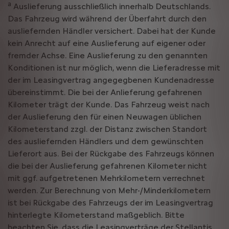
a
Auslieferung ausschließlich innerhalb Deutschlands.
Das Fahrzeug wird während der Überfahrt durch den
ausliefernden Händler versichert. Dabei hat der Kunde
kein Anrecht auf eine Auslieferung auf eigener oder
fremder Achse. Eine Auslieferung zu den genannten
Konditionen ist nur möglich, wenn die Lieferadresse mit
der im Leasingvertrag angegegbenen Kundenadresse
übereinstimmt. Die bei der Anlieferung gefahrenen
Kilometer trägt der Kunde. Das Fahrzeug weist nach
der Auslieferung den für einen Neuwagen üblichen
Kilometerstand zzgl. der Distanz zwischen Standort
des ausliefernden Händlers und dem gewünschten
Lieferort aus. Bei der Rückgabe des Fahrzeugs können
die bei der Auslieferung gefahrenen Kilometer nicht
mit ggf. aufgetretenen Mehrkilometern verrechnet
werden. Zur Berechnung von Mehr-/Minderkilometern
ist bei Rückgabe des Fahrzeugs der im Leasingvertrag
hinterlegte Kilometerstand maßgeblich. Bitte
beachten Sie, dass die Leasingverträge der Stellantis