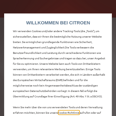
Citroën verdoppelt die staatliche Förderprämie mit
Citroën verdoppelt die Förderprämie - 3.000 €
bis zu 12.000 € Preisvorteil! Mehr erfahren >>
Grundförderung für jeden! Mehr erfahren >>
WILLKOMMEN BEI CITROEN
Wir verwenden Cookies und/oder andere Tracking-Tools (die „Tools“), um
sicherzustellen, dass wir Ihnen die bestmögliche Nutzung unserer Website
bieten. Sie ermöglichen grundlegende Funktionen wie Sicherheit,
ENTDECKEN SIE ALLE
Netzwerkmanagement und Zugänglichkeit.Die Tools verbessern die
Benutzerfreundlichkeit und Leistung durch verschiedene Funktionen wie
Spracherkennung und Suchergebnisse und tragen so dazu bei, unser Angebot
Ë-C3 AIRCROSS
für Sie zu optimieren. Unsere Website kann auch Tools von Drittanbietern
verwenden, um Ihnen relevantere Werbung bereitzustellen. Einige Tools
VORFÜHRWAGEN IN
können von Drittanbietern verarbeitet werden, die sich in Ländern außerhalb
des Europäischen Wirtschaftsraums (EWR) befinden und für die
OFFENBURG
möglicherweise noch kein Angemessenheitsbeschluss der zuständigen
europäischen Datenschutzbehörden vorliegt. In diesem Fall erfolgt die
Übermittlung auf Grundlage Ihrer Einwilligung (Art. 49 Abs. 1 lit. a DSGVO).
Wenn Sie mehr über die von uns verwendeten Tools und deren Verwaltung
erfahren möchten, können Sie unsere
Cookie‑Richtlinie
aufrufen oder auf