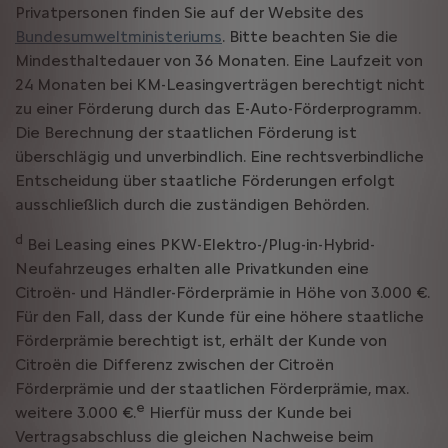
Privatpersonen finden Sie auf der Website des
Bundesumweltministeriums
. Bitte beachten Sie die
Mindesthaltedauer von 36 Monaten. Eine Laufzeit von
24 Monaten bei KM-Leasingverträgen berechtigt nicht
zu einer Förderung durch das E-Auto-Förderprogramm.
Die Berechnung der staatlichen Förderung ist
überschlägig und unverbindlich. Eine rechtsverbindliche
Entscheidung über staatliche Förderungen erfolgt
ausschließlich durch die zuständigen Behörden.
d
Bei Leasing eines PKW-Elektro-/Plug-in-Hybrid-
Neufahrzeuges erhalten alle Privatkunden eine
Citroën- und Händler-Förderprämie in Höhe von 3.000 €.
Für den Fall, dass der Kunde für eine höhere staatliche
Förderprämie berechtigt ist, erhält der Kunde von
Citroën die Differenz zwischen der Citroën
Förderprämie und der staatlichen Förderprämie, max.
e
weitere 3.000 €.
Hierfür muss der Kunde bei
Vertragsabschluss die gleichen Nachweise beim