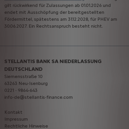
gilt rückwirkend für Zulassungen ab 01.01.2026 und
endet mit Ausschöpfung der bereitgestellten
Fördermittel, spätestens am 31.12.2028, für PHEV am
30.06.2027. Ein Rechtsanspruch besteht nicht.
STELLANTIS BANK SA NIEDERLASSUNG
DEUTSCHLAND
Siemensstraße 10
63263 Neu-Isenburg
0221 - 9864-643
info-de@stellantis-finance.com
Kontakt
Impressum
Rechtliche Hinweise