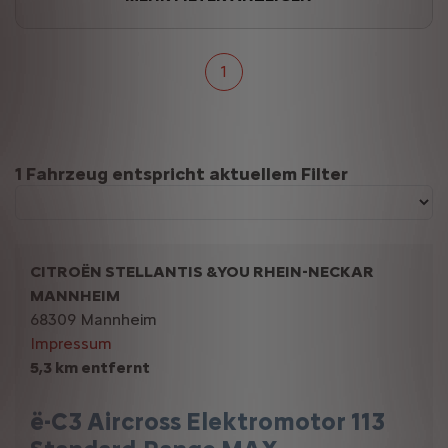
1
Suchergebnisse
1 Fahrzeug entspricht aktuellem Filter
CITROËN STELLANTIS &YOU RHEIN-NECKAR
MANNHEIM
68309 Mannheim
Impressum
5,3 km entfernt
ë-C3 Aircross Elektromotor 113