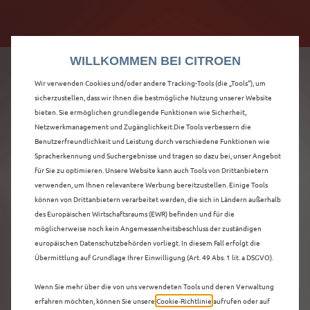
Citroën verdoppelt die staatliche Förderprämie mit
Citroën verdoppelt die Förderprämie - 3.000 €
bis zu 12.000 € Preisvorteil! Mehr erfahren >>
Grundförderung für jeden! Mehr erfahren >>
WILLKOMMEN BEI CITROEN
Wir verwenden Cookies und/oder andere Tracking-Tools (die „Tools“), um
sicherzustellen, dass wir Ihnen die bestmögliche Nutzung unserer Website
bieten. Sie ermöglichen grundlegende Funktionen wie Sicherheit,
ENTDECKEN SIE ALLE
Netzwerkmanagement und Zugänglichkeit.Die Tools verbessern die
Benutzerfreundlichkeit und Leistung durch verschiedene Funktionen wie
Spracherkennung und Suchergebnisse und tragen so dazu bei, unser Angebot
Ë-C3 AIRCROSS
für Sie zu optimieren. Unsere Website kann auch Tools von Drittanbietern
verwenden, um Ihnen relevantere Werbung bereitzustellen. Einige Tools
VORFÜHRWAGEN IN
können von Drittanbietern verarbeitet werden, die sich in Ländern außerhalb
des Europäischen Wirtschaftsraums (EWR) befinden und für die
MANNHEIM
möglicherweise noch kein Angemessenheitsbeschluss der zuständigen
europäischen Datenschutzbehörden vorliegt. In diesem Fall erfolgt die
Übermittlung auf Grundlage Ihrer Einwilligung (Art. 49 Abs. 1 lit. a DSGVO).
Wenn Sie mehr über die von uns verwendeten Tools und deren Verwaltung
erfahren möchten, können Sie unsere
Cookie‑Richtlinie
aufrufen oder auf