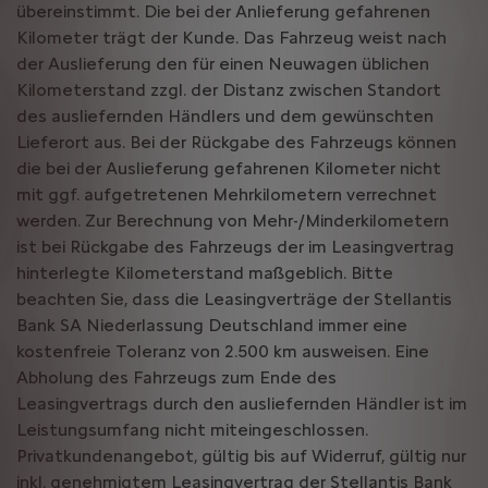
übereinstimmt. Die bei der Anlieferung gefahrenen
Kilometer trägt der Kunde. Das Fahrzeug weist nach
der Auslieferung den für einen Neuwagen üblichen
Kilometerstand zzgl. der Distanz zwischen Standort
des ausliefernden Händlers und dem gewünschten
Lieferort aus. Bei der Rückgabe des Fahrzeugs können
die bei der Auslieferung gefahrenen Kilometer nicht
mit ggf. aufgetretenen Mehrkilometern verrechnet
werden. Zur Berechnung von Mehr-/Minderkilometern
ist bei Rückgabe des Fahrzeugs der im Leasingvertrag
hinterlegte Kilometerstand maßgeblich. Bitte
beachten Sie, dass die Leasingverträge der Stellantis
Bank SA Niederlassung Deutschland immer eine
kostenfreie Toleranz von 2.500 km ausweisen. Eine
Abholung des Fahrzeugs zum Ende des
Leasingvertrags durch den ausliefernden Händler ist im
Leistungsumfang nicht miteingeschlossen.
Privatkundenangebot, gültig bis auf Widerruf, gültig nur
inkl. genehmigtem Leasingvertrag der Stellantis Bank