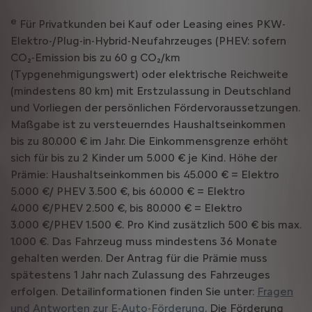
e
Für Privatkunden bei Kauf oder Leasing eines PKW-
Elektro-/Plug-in-Hybrid-Neufahrzeuges (PHEV: sofern
CO₂-Emission bis zu 60 g CO₂/km
(Typgenehmigungswert) oder elektrische Reichweite
(mindestens 80 km) mit Erstzulassung in Deutschland
und Vorliegen der persönlichen Fördervoraussetzungen.
Maßgabe ist zu versteuerndes Haushaltseinkommen
bis zu 80.000 € im Jahr. Die Einkommensgrenze erhöht
sich für bis zu 2 Kinder um 5.000 € je Kind. Höhe der
Prämie: Haushaltseinkommen bis 45.000 € = Elektro
5.000 €/ PHEV 3.500 €, bis 60.000 € = Elektro
4.000 €/PHEV 2.500 €, bis 80.000 € = Elektro
3.000 €/PHEV 1.500 €. Pro Kind zusätzlich 500 € bis max.
1.000 €. Das Fahrzeug muss mindestens 36 Monate
gehalten werden. Der Antrag für die Prämie muss
spätestens 1 Jahr nach Zulassung des Fahrzeuges
erfolgen. Detailinformationen finden Sie unter:
Fragen
und Antworten zur E-Auto-Förderung
. Die Förderung