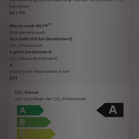
bei U/min
83 / 113
**
Werte nach WLTP
:
Energieverbrauch
18,4 kWh/100 km (kombiniert)
CO₂-Emissionen
0 g/km (kombiniert)
CO₂-Klasse (kombiniert)
A
Elektrische Reichweite in km
303
CO₂-Klasse
Auf Grundlage der CO₂-Emissionen