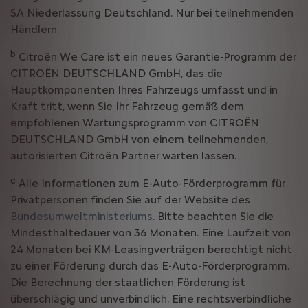
SA Niederlassung Deutschland. Nur bei teilnehmenden
Händlern.
b
Citroën We Care ist ein neues Garantie-Programm der
CITROËN DEUTSCHLAND GmbH, das die
Hauptkomponenten Ihres Fahrzeugs umfasst und in
Kraft tritt, wenn Sie Ihr Fahrzeug gemäß dem
empfohlenen Wartungsprogramm von CITROËN
DEUTSCHLAND GmbH von einem teilnehmenden,
autorisierten Citroën Partner warten lassen.
c
Alle Informationen zum E-Auto-Förderprogramm für
Privatpersonen finden Sie auf der Website des
Bundesumweltministeriums
. Bitte beachten Sie die
Mindesthaltedauer von 36 Monaten. Eine Laufzeit von
24 Monaten bei KM-Leasingverträgen berechtigt nicht
zu einer Förderung durch das E-Auto-Förderprogramm.
Die Berechnung der staatlichen Förderung ist
überschlägig und unverbindlich. Eine rechtsverbindliche