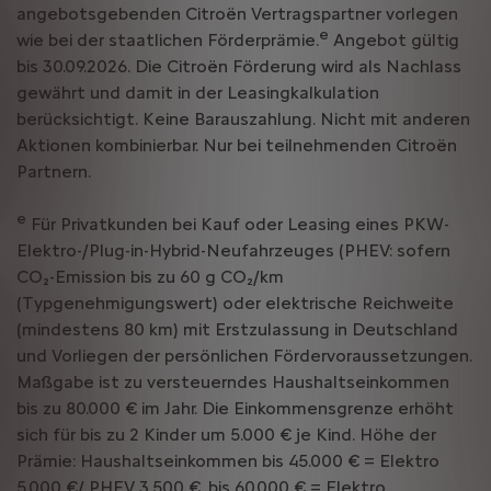
angebotsgebenden Citroën Vertragspartner vorlegen
e
wie bei der staatlichen Förderprämie.
Angebot gültig
bis 30.09.2026. Die Citroën Förderung wird als Nachlass
gewährt und damit in der Leasingkalkulation
berücksichtigt. Keine Barauszahlung. Nicht mit anderen
Aktionen kombinierbar. Nur bei teilnehmenden Citroën
Partnern.
e
Für Privatkunden bei Kauf oder Leasing eines PKW-
Elektro-/Plug-in-Hybrid-Neufahrzeuges (PHEV: sofern
CO₂-Emission bis zu 60 g CO₂/km
(Typgenehmigungswert) oder elektrische Reichweite
(mindestens 80 km) mit Erstzulassung in Deutschland
und Vorliegen der persönlichen Fördervoraussetzungen.
Maßgabe ist zu versteuerndes Haushaltseinkommen
bis zu 80.000 € im Jahr. Die Einkommensgrenze erhöht
sich für bis zu 2 Kinder um 5.000 € je Kind. Höhe der
Prämie: Haushaltseinkommen bis 45.000 € = Elektro
5.000 €/ PHEV 3.500 €, bis 60.000 € = Elektro