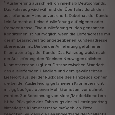
a
Auslieferung ausschließlich innerhalb Deutschlands.
Das Fahrzeug wird während der Überfahrt durch den
ausliefernden Händler versichert. Dabei hat der Kunde
kein Anrecht auf eine Auslieferung auf eigener oder
fremder Achse. Eine Auslieferung zu den genannten
Konditionen ist nur möglich, wenn die Lieferadresse mit
der im Leasingvertrag angegegbenen Kundenadresse
übereinstimmt. Die bei der Anlieferung gefahrenen
Kilometer trägt der Kunde. Das Fahrzeug weist nach
der Auslieferung den für einen Neuwagen üblichen
Kilometerstand zzgl. der Distanz zwischen Standort
des ausliefernden Händlers und dem gewünschten
Lieferort aus. Bei der Rückgabe des Fahrzeugs können
die bei der Auslieferung gefahrenen Kilometer nicht
mit ggf. aufgetretenen Mehrkilometern verrechnet
werden. Zur Berechnung von Mehr-/Minderkilometern
ist bei Rückgabe des Fahrzeugs der im Leasingvertrag
hinterlegte Kilometerstand maßgeblich. Bitte
beachten Sie, dass die Leasingverträge der Stellantis