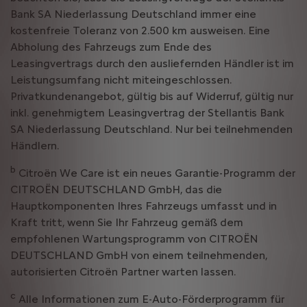
Bank SA Niederlassung Deutschland immer eine
kostenfreie Toleranz von 2.500 km ausweisen. Eine
Abholung des Fahrzeugs zum Ende des
Leasingvertrags durch den ausliefernden Händler ist im
Leistungsumfang nicht miteingeschlossen.
Privatkundenangebot, gültig bis auf Widerruf, gültig nur
inkl. genehmigtem Leasingvertrag der Stellantis Bank
SA Niederlassung Deutschland. Nur bei teilnehmenden
Händlern.
b
Citroën We Care ist ein neues Garantie-Programm der
CITROËN DEUTSCHLAND GmbH, das die
Hauptkomponenten Ihres Fahrzeugs umfasst und in
Kraft tritt, wenn Sie Ihr Fahrzeug gemäß dem
empfohlenen Wartungsprogramm von CITROËN
DEUTSCHLAND GmbH von einem teilnehmenden,
autorisierten Citroën Partner warten lassen.
c
Alle Informationen zum E-Auto-Förderprogramm für