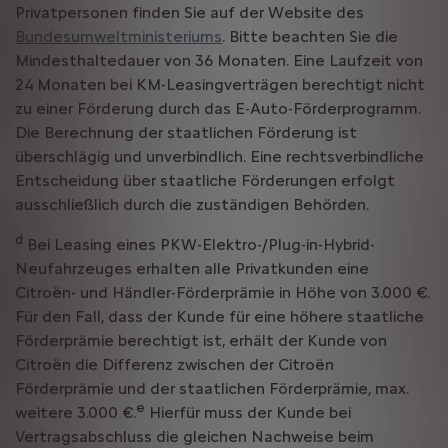
Privatpersonen finden Sie auf der Website des
Bundesumweltministeriums
. Bitte beachten Sie die
Mindesthaltedauer von 36 Monaten. Eine Laufzeit von
24 Monaten bei KM-Leasingverträgen berechtigt nicht
zu einer Förderung durch das E-Auto-Förderprogramm.
Die Berechnung der staatlichen Förderung ist
überschlägig und unverbindlich. Eine rechtsverbindliche
Entscheidung über staatliche Förderungen erfolgt
ausschließlich durch die zuständigen Behörden.
d
Bei Leasing eines PKW-Elektro-/Plug-in-Hybrid-
Neufahrzeuges erhalten alle Privatkunden eine
Citroën- und Händler-Förderprämie in Höhe von 3.000 €.
Für den Fall, dass der Kunde für eine höhere staatliche
Förderprämie berechtigt ist, erhält der Kunde von
Citroën die Differenz zwischen der Citroën
Förderprämie und der staatlichen Förderprämie, max.
e
weitere 3.000 €.
Hierfür muss der Kunde bei
Vertragsabschluss die gleichen Nachweise beim