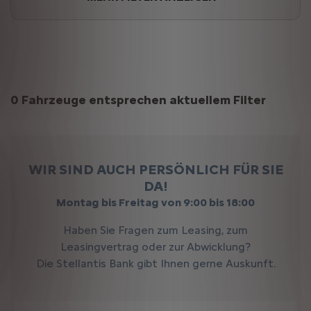
Suchergebnisse
0 Fahrzeuge entsprechen aktuellem Filter
WIR SIND AUCH PERSÖNLICH FÜR SIE
DA!
Montag bis Freitag von 9:00 bis 18:00
Haben Sie Fragen zum Leasing, zum
Leasingvertrag oder zur Abwicklung?
Die Stellantis Bank gibt Ihnen gerne Auskunft.