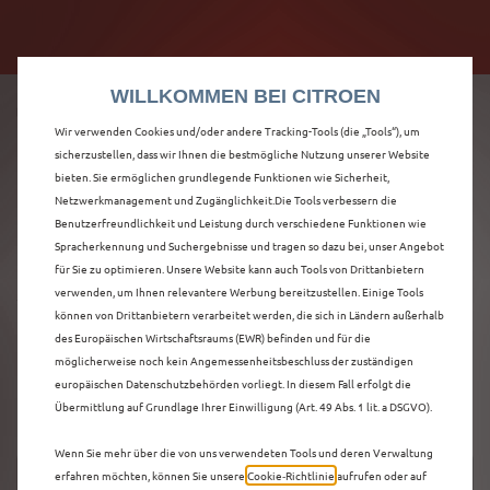
Citroën verdoppelt die staatliche Förderprämie mit
Citroën verdoppelt die Förderprämie - 3.000 €
bis zu 12.000 € Preisvorteil! Mehr erfahren >>
Grundförderung für jeden! Mehr erfahren >>
WILLKOMMEN BEI CITROEN
Wir verwenden Cookies und/oder andere Tracking-Tools (die „Tools“), um
sicherzustellen, dass wir Ihnen die bestmögliche Nutzung unserer Website
bieten. Sie ermöglichen grundlegende Funktionen wie Sicherheit,
ENTDECKEN SIE ALLE
Netzwerkmanagement und Zugänglichkeit.Die Tools verbessern die
Benutzerfreundlichkeit und Leistung durch verschiedene Funktionen wie
Spracherkennung und Suchergebnisse und tragen so dazu bei, unser Angebot
Ë-C3 AIRCROSS
für Sie zu optimieren. Unsere Website kann auch Tools von Drittanbietern
verwenden, um Ihnen relevantere Werbung bereitzustellen. Einige Tools
VORFÜHRWAGEN IN
können von Drittanbietern verarbeitet werden, die sich in Ländern außerhalb
des Europäischen Wirtschaftsraums (EWR) befinden und für die
LÜDENSCHEID
möglicherweise noch kein Angemessenheitsbeschluss der zuständigen
europäischen Datenschutzbehörden vorliegt. In diesem Fall erfolgt die
Übermittlung auf Grundlage Ihrer Einwilligung (Art. 49 Abs. 1 lit. a DSGVO).
Wenn Sie mehr über die von uns verwendeten Tools und deren Verwaltung
erfahren möchten, können Sie unsere
Cookie‑Richtlinie
aufrufen oder auf