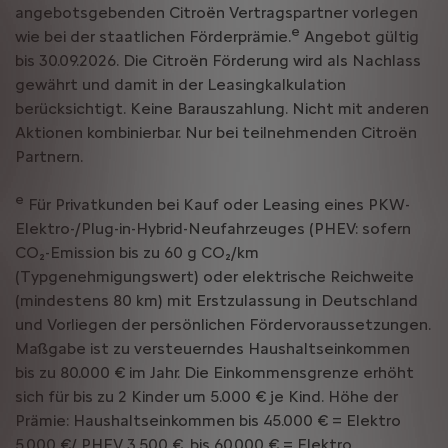
angebotsgebenden Citroën Vertragspartner vorlegen
e
wie bei der staatlichen Förderprämie.
Angebot gültig
bis 30.09.2026. Die Citroën Förderung wird als Nachlass
gewährt und damit in der Leasingkalkulation
berücksichtigt. Keine Barauszahlung. Nicht mit anderen
Aktionen kombinierbar. Nur bei teilnehmenden Citroën
Partnern.
e
Für Privatkunden bei Kauf oder Leasing eines PKW-
Elektro-/Plug-in-Hybrid-Neufahrzeuges (PHEV: sofern
CO₂-Emission bis zu 60 g CO₂/km
(Typgenehmigungswert) oder elektrische Reichweite
(mindestens 80 km) mit Erstzulassung in Deutschland
und Vorliegen der persönlichen Fördervoraussetzungen.
Maßgabe ist zu versteuerndes Haushaltseinkommen
bis zu 80.000 € im Jahr. Die Einkommensgrenze erhöht
sich für bis zu 2 Kinder um 5.000 € je Kind. Höhe der
Prämie: Haushaltseinkommen bis 45.000 € = Elektro
5.000 €/ PHEV 3.500 €, bis 60.000 € = Elektro