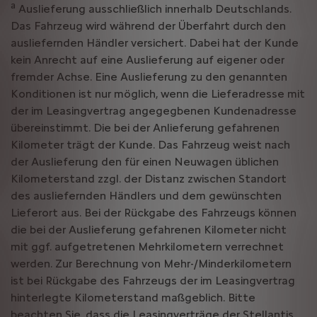
a
Auslieferung ausschließlich innerhalb Deutschlands.
Das Fahrzeug wird während der Überfahrt durch den
ausliefernden Händler versichert. Dabei hat der Kunde
kein Anrecht auf eine Auslieferung auf eigener oder
fremder Achse. Eine Auslieferung zu den genannten
Konditionen ist nur möglich, wenn die Lieferadresse mit
der im Leasingvertrag angegegbenen Kundenadresse
übereinstimmt. Die bei der Anlieferung gefahrenen
Kilometer trägt der Kunde. Das Fahrzeug weist nach
der Auslieferung den für einen Neuwagen üblichen
Kilometerstand zzgl. der Distanz zwischen Standort
des ausliefernden Händlers und dem gewünschten
Lieferort aus. Bei der Rückgabe des Fahrzeugs können
die bei der Auslieferung gefahrenen Kilometer nicht
mit ggf. aufgetretenen Mehrkilometern verrechnet
werden. Zur Berechnung von Mehr-/Minderkilometern
ist bei Rückgabe des Fahrzeugs der im Leasingvertrag
hinterlegte Kilometerstand maßgeblich. Bitte
beachten Sie, dass die Leasingverträge der Stellantis