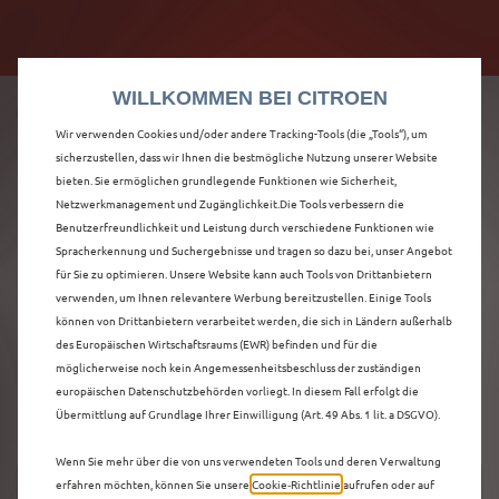
Citroën verdoppelt die staatliche Förderprämie mit
Citroën verdoppelt die Förderprämie - 3.000 €
bis zu 12.000 € Preisvorteil! Mehr erfahren >>
Grundförderung für jeden! Mehr erfahren >>
WILLKOMMEN BEI CITROEN
Wir verwenden Cookies und/oder andere Tracking-Tools (die „Tools“), um
sicherzustellen, dass wir Ihnen die bestmögliche Nutzung unserer Website
bieten. Sie ermöglichen grundlegende Funktionen wie Sicherheit,
ENTDECKEN SIE ALLE
Netzwerkmanagement und Zugänglichkeit.Die Tools verbessern die
Benutzerfreundlichkeit und Leistung durch verschiedene Funktionen wie
Spracherkennung und Suchergebnisse und tragen so dazu bei, unser Angebot
Ë-C3 AIRCROSS
für Sie zu optimieren. Unsere Website kann auch Tools von Drittanbietern
verwenden, um Ihnen relevantere Werbung bereitzustellen. Einige Tools
VORFÜHRWAGEN IN
können von Drittanbietern verarbeitet werden, die sich in Ländern außerhalb
des Europäischen Wirtschaftsraums (EWR) befinden und für die
BRAUNSCHWEIG
möglicherweise noch kein Angemessenheitsbeschluss der zuständigen
europäischen Datenschutzbehörden vorliegt. In diesem Fall erfolgt die
Übermittlung auf Grundlage Ihrer Einwilligung (Art. 49 Abs. 1 lit. a DSGVO).
Wenn Sie mehr über die von uns verwendeten Tools und deren Verwaltung
erfahren möchten, können Sie unsere
Cookie‑Richtlinie
aufrufen oder auf