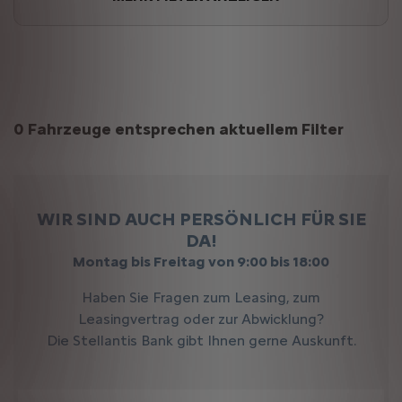
Suchergebnisse
0 Fahrzeuge entsprechen aktuellem Filter
WIR SIND AUCH PERSÖNLICH FÜR SIE
DA!
Montag bis Freitag von 9:00 bis 18:00
Haben Sie Fragen zum Leasing, zum
Leasingvertrag oder zur Abwicklung?
Die Stellantis Bank gibt Ihnen gerne Auskunft.