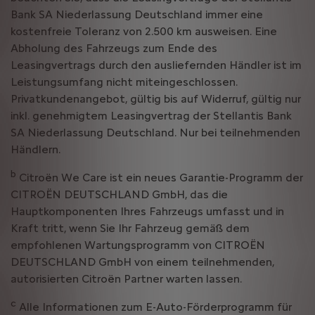
Bank SA Niederlassung Deutschland immer eine
kostenfreie Toleranz von 2.500 km ausweisen. Eine
Abholung des Fahrzeugs zum Ende des
Leasingvertrags durch den ausliefernden Händler ist im
Leistungsumfang nicht miteingeschlossen.
Privatkundenangebot, gültig bis auf Widerruf, gültig nur
inkl. genehmigtem Leasingvertrag der Stellantis Bank
SA Niederlassung Deutschland. Nur bei teilnehmenden
Händlern.
b
Citroën We Care ist ein neues Garantie-Programm der
CITROËN DEUTSCHLAND GmbH, das die
Hauptkomponenten Ihres Fahrzeugs umfasst und in
Kraft tritt, wenn Sie Ihr Fahrzeug gemäß dem
empfohlenen Wartungsprogramm von CITROËN
DEUTSCHLAND GmbH von einem teilnehmenden,
autorisierten Citroën Partner warten lassen.
c
Alle Informationen zum E-Auto-Förderprogramm für