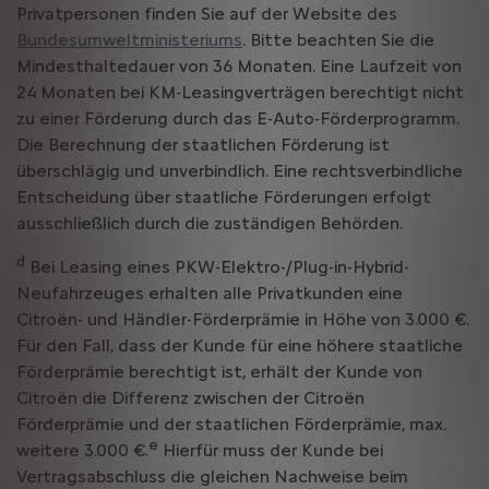
Privatpersonen finden Sie auf der Website des
Bundesumweltministeriums
. Bitte beachten Sie die
Mindesthaltedauer von 36 Monaten. Eine Laufzeit von
24 Monaten bei KM-Leasingverträgen berechtigt nicht
zu einer Förderung durch das E-Auto-Förderprogramm.
Die Berechnung der staatlichen Förderung ist
überschlägig und unverbindlich. Eine rechtsverbindliche
Entscheidung über staatliche Förderungen erfolgt
ausschließlich durch die zuständigen Behörden.
d
Bei Leasing eines PKW-Elektro-/Plug-in-Hybrid-
Neufahrzeuges erhalten alle Privatkunden eine
Citroën- und Händler-Förderprämie in Höhe von 3.000 €.
Für den Fall, dass der Kunde für eine höhere staatliche
Förderprämie berechtigt ist, erhält der Kunde von
Citroën die Differenz zwischen der Citroën
Förderprämie und der staatlichen Förderprämie, max.
e
weitere 3.000 €.
Hierfür muss der Kunde bei
Vertragsabschluss die gleichen Nachweise beim