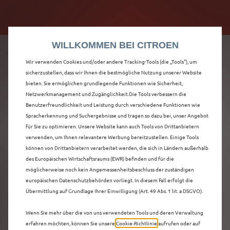
Citroën verdoppelt die staatliche Förderprämie mit
Citroën verdoppelt die Förderprämie - 3.000 €
bis zu 12.000 € Preisvorteil! Mehr erfahren >>
Grundförderung für jeden! Mehr erfahren >>
WILLKOMMEN BEI CITROEN
Wir verwenden Cookies und/oder andere Tracking-Tools (die „Tools“), um
sicherzustellen, dass wir Ihnen die bestmögliche Nutzung unserer Website
bieten. Sie ermöglichen grundlegende Funktionen wie Sicherheit,
ENTDECKEN SIE ALLE
Netzwerkmanagement und Zugänglichkeit.Die Tools verbessern die
Benutzerfreundlichkeit und Leistung durch verschiedene Funktionen wie
Spracherkennung und Suchergebnisse und tragen so dazu bei, unser Angebot
C5 X VORFÜHRWAGEN
für Sie zu optimieren. Unsere Website kann auch Tools von Drittanbietern
verwenden, um Ihnen relevantere Werbung bereitzustellen. Einige Tools
IN DARMSTADT
können von Drittanbietern verarbeitet werden, die sich in Ländern außerhalb
des Europäischen Wirtschaftsraums (EWR) befinden und für die
möglicherweise noch kein Angemessenheitsbeschluss der zuständigen
europäischen Datenschutzbehörden vorliegt. In diesem Fall erfolgt die
Übermittlung auf Grundlage Ihrer Einwilligung (Art. 49 Abs. 1 lit. a DSGVO).
Wenn Sie mehr über die von uns verwendeten Tools und deren Verwaltung
erfahren möchten, können Sie unsere
Cookie‑Richtlinie
aufrufen oder auf