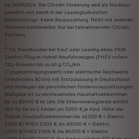
bis 30.09.2026. Die Citroën Förderung wird als Nachlass
gewährt und damit in der Leasingkalkulation
berücksichtigt. Keine Barauszahlung. Nicht mit anderen
Aktionen kombinierbar. Nur bei teilnehmenden Citroën
Partnern.
e
Für Privatkunden bei Kauf oder Leasing eines PKW-
Elektro-/Plug-in-Hybrid-Neufahrzeuges (PHEV: sofern
CO₂-Emission bis zu 60 g CO₂/km
(Typgenehmigungswert) oder elektrische Reichweite
(mindestens 80 km) mit Erstzulassung in Deutschland
und Vorliegen der persönlichen Fördervoraussetzungen.
Maßgabe ist zu versteuerndes Haushaltseinkommen
bis zu 80.000 € im Jahr. Die Einkommensgrenze erhöht
sich für bis zu 2 Kinder um 5.000 € je Kind. Höhe der
Prämie: Haushaltseinkommen bis 45.000 € = Elektro
5.000 €/ PHEV 3.500 €, bis 60.000 € = Elektro
4.000 €/PHEV 2.500 €, bis 80.000 € = Elektro
3.000 €/PHEV 1.500 €. Pro Kind zusätzlich 500 € bis max.