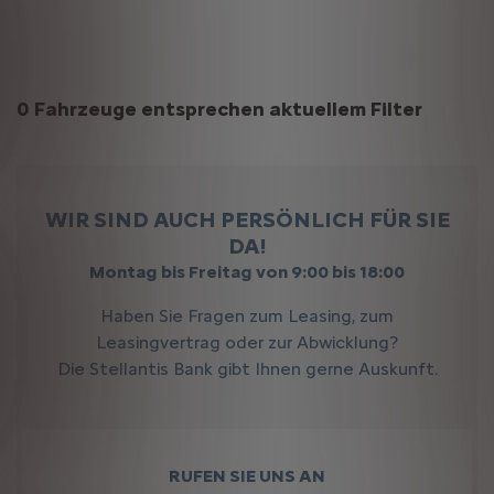
Suchergebnisse
0 Fahrzeuge entsprechen aktuellem Filter
WIR SIND AUCH PERSÖNLICH FÜR SIE
DA!
Montag bis Freitag von 9:00 bis 18:00
Haben Sie Fragen zum Leasing, zum
Leasingvertrag oder zur Abwicklung?
Die Stellantis Bank gibt Ihnen gerne Auskunft.
RUFEN SIE UNS AN