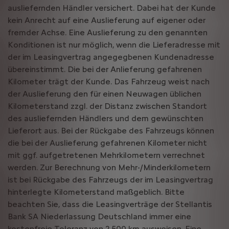
ausliefernden Händler versichert. Dabei hat der Kunde
kein Anrecht auf eine Auslieferung auf eigener oder
fremder Achse. Eine Auslieferung zu den genannten
Konditionen ist nur möglich, wenn die Lieferadresse mit
der im Leasingvertrag angegegbenen Kundenadresse
übereinstimmt. Die bei der Anlieferung gefahrenen
Kilometer trägt der Kunde. Das Fahrzeug weist nach
der Auslieferung den für einen Neuwagen üblichen
Kilometerstand zzgl. der Distanz zwischen Standort
des ausliefernden Händlers und dem gewünschten
Lieferort aus. Bei der Rückgabe des Fahrzeugs können
die bei der Auslieferung gefahrenen Kilometer nicht
mit ggf. aufgetretenen Mehrkilometern verrechnet
werden. Zur Berechnung von Mehr-/Minderkilometern
ist bei Rückgabe des Fahrzeugs der im Leasingvertrag
hinterlegte Kilometerstand maßgeblich. Bitte
beachten Sie, dass die Leasingverträge der Stellantis
Bank SA Niederlassung Deutschland immer eine
kostenfreie Toleranz von 2.500 km ausweisen. Eine