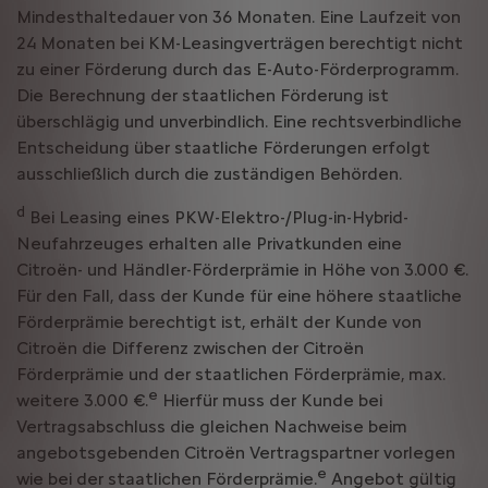
Mindesthaltedauer von 36 Monaten. Eine Laufzeit von
24 Monaten bei KM-Leasingverträgen berechtigt nicht
zu einer Förderung durch das E-Auto-Förderprogramm.
Die Berechnung der staatlichen Förderung ist
überschlägig und unverbindlich. Eine rechtsverbindliche
Entscheidung über staatliche Förderungen erfolgt
ausschließlich durch die zuständigen Behörden.
d
Bei Leasing eines PKW-Elektro-/Plug-in-Hybrid-
Neufahrzeuges erhalten alle Privatkunden eine
Citroën- und Händler-Förderprämie in Höhe von 3.000 €.
Für den Fall, dass der Kunde für eine höhere staatliche
Förderprämie berechtigt ist, erhält der Kunde von
Citroën die Differenz zwischen der Citroën
Förderprämie und der staatlichen Förderprämie, max.
e
weitere 3.000 €.
Hierfür muss der Kunde bei
Vertragsabschluss die gleichen Nachweise beim
angebotsgebenden Citroën Vertragspartner vorlegen
e
wie bei der staatlichen Förderprämie.
Angebot gültig