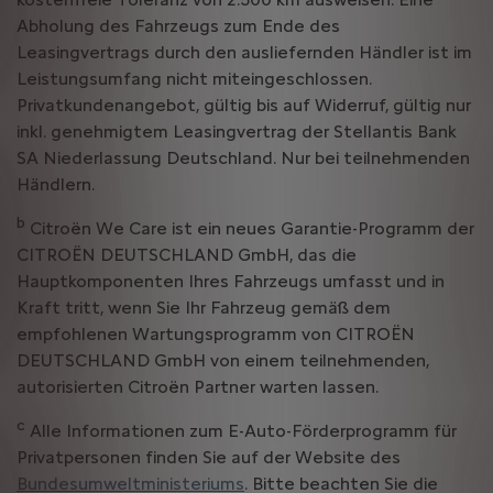
Abholung des Fahrzeugs zum Ende des
Leasingvertrags durch den ausliefernden Händler ist im
Leistungsumfang nicht miteingeschlossen.
Privatkundenangebot, gültig bis auf Widerruf, gültig nur
inkl. genehmigtem Leasingvertrag der Stellantis Bank
SA Niederlassung Deutschland. Nur bei teilnehmenden
Händlern.
b
Citroën We Care ist ein neues Garantie-Programm der
CITROËN DEUTSCHLAND GmbH, das die
Hauptkomponenten Ihres Fahrzeugs umfasst und in
Kraft tritt, wenn Sie Ihr Fahrzeug gemäß dem
empfohlenen Wartungsprogramm von CITROËN
DEUTSCHLAND GmbH von einem teilnehmenden,
autorisierten Citroën Partner warten lassen.
c
Alle Informationen zum E-Auto-Förderprogramm für
Privatpersonen finden Sie auf der Website des
Bundesumweltministeriums
. Bitte beachten Sie die