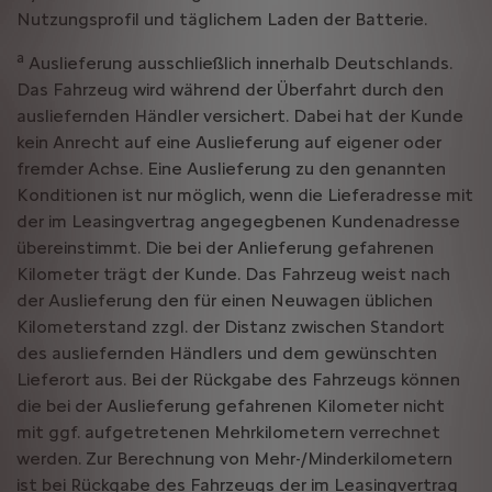
Nutzungsprofil und täglichem Laden der Batterie.
a
Auslieferung ausschließlich innerhalb Deutschlands.
Das Fahrzeug wird während der Überfahrt durch den
ausliefernden Händler versichert. Dabei hat der Kunde
kein Anrecht auf eine Auslieferung auf eigener oder
fremder Achse. Eine Auslieferung zu den genannten
Konditionen ist nur möglich, wenn die Lieferadresse mit
der im Leasingvertrag angegegbenen Kundenadresse
übereinstimmt. Die bei der Anlieferung gefahrenen
Kilometer trägt der Kunde. Das Fahrzeug weist nach
der Auslieferung den für einen Neuwagen üblichen
Kilometerstand zzgl. der Distanz zwischen Standort
des ausliefernden Händlers und dem gewünschten
Lieferort aus. Bei der Rückgabe des Fahrzeugs können
die bei der Auslieferung gefahrenen Kilometer nicht
mit ggf. aufgetretenen Mehrkilometern verrechnet
werden. Zur Berechnung von Mehr-/Minderkilometern
ist bei Rückgabe des Fahrzeugs der im Leasingvertrag