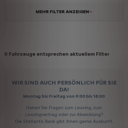
MEHR FILTER ANZEIGEN
Suchergebnisse
0 Fahrzeuge entsprechen aktuellem Filter
WIR SIND AUCH PERSÖNLICH FÜR SIE
DA!
Montag bis Freitag von 9:00 bis 18:00
Haben Sie Fragen zum Leasing, zum
Leasingvertrag oder zur Abwicklung?
Die Stellantis Bank gibt Ihnen gerne Auskunft.