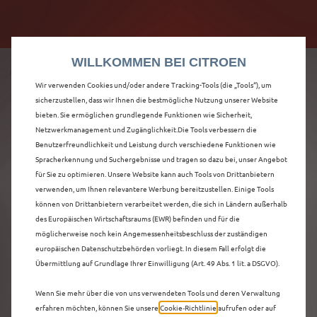
Citroën verdoppelt die staatliche Förderprämie mit
Citroën verdoppelt die Förderprämie - 3.000 €
bis zu 12.000 € Preisvorteil! Mehr erfahren >>
Grundförderung für jeden! Mehr erfahren >>
WILLKOMMEN BEI CITROEN
Wir verwenden Cookies und/oder andere Tracking-Tools (die „Tools“), um
sicherzustellen, dass wir Ihnen die bestmögliche Nutzung unserer Website
bieten. Sie ermöglichen grundlegende Funktionen wie Sicherheit,
ENTDECKEN SIE ALLE
Netzwerkmanagement und Zugänglichkeit.Die Tools verbessern die
Benutzerfreundlichkeit und Leistung durch verschiedene Funktionen wie
Spracherkennung und Suchergebnisse und tragen so dazu bei, unser Angebot
C5 X VORFÜHRWAGEN
für Sie zu optimieren. Unsere Website kann auch Tools von Drittanbietern
verwenden, um Ihnen relevantere Werbung bereitzustellen. Einige Tools
MIT BENZIN / MILD-
können von Drittanbietern verarbeitet werden, die sich in Ländern außerhalb
des Europäischen Wirtschaftsraums (EWR) befinden und für die
HYBRID ANTRIEB IN
möglicherweise noch kein Angemessenheitsbeschluss der zuständigen
europäischen Datenschutzbehörden vorliegt. In diesem Fall erfolgt die
OFFENBURG
Übermittlung auf Grundlage Ihrer Einwilligung (Art. 49 Abs. 1 lit. a DSGVO).
Wenn Sie mehr über die von uns verwendeten Tools und deren Verwaltung
erfahren möchten, können Sie unsere
Cookie‑Richtlinie
aufrufen oder auf