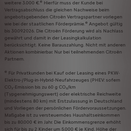
e
weitere 3.000 €.
Hierfür muss der Kunde bei
Vertragsabschluss die gleichen Nachweise beim
angebotsgebenden Citroën Vertragspartner vorlegen
e
wie bei der staatlichen Förderprämie.
Angebot gültig
bis 30.09.2026. Die Citroën Förderung wird als Nachlass
gewährt und damit in der Leasingkalkulation
berücksichtigt. Keine Barauszahlung. Nicht mit anderen
Aktionen kombinierbar. Nur bei teilnehmenden Citroën
Partnern.
e
Für Privatkunden bei Kauf oder Leasing eines PKW-
Elektro-/Plug-in-Hybrid-Neufahrzeuges (PHEV: sofern
CO₂-Emission bis zu 60 g CO₂/km
(Typgenehmigungswert) oder elektrische Reichweite
(mindestens 80 km) mit Erstzulassung in Deutschland
und Vorliegen der persönlichen Fördervoraussetzungen.
Maßgabe ist zu versteuerndes Haushaltseinkommen
bis zu 80.000 € im Jahr. Die Einkommensgrenze erhöht
sich für bis zu 2 Kinder um 5.000 € je Kind. Höhe der