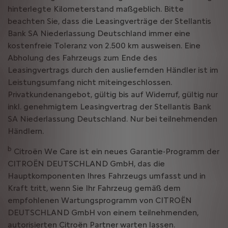
hinterlegte Kilometerstand maßgeblich. Bitte
beachten Sie, dass die Leasingverträge der Stellantis
Bank SA Niederlassung Deutschland immer eine
kostenfreie Toleranz von 2.500 km ausweisen. Eine
Abholung des Fahrzeugs zum Ende des
Leasingvertrags durch den ausliefernden Händler ist im
Leistungsumfang nicht miteingeschlossen.
Privatkundenangebot, gültig bis auf Widerruf, gültig nur
inkl. genehmigtem Leasingvertrag der Stellantis Bank
SA Niederlassung Deutschland. Nur bei teilnehmenden
Händlern.
b
Citroën We Care ist ein neues Garantie-Programm der
CITROËN DEUTSCHLAND GmbH, das die
Hauptkomponenten Ihres Fahrzeugs umfasst und in
Kraft tritt, wenn Sie Ihr Fahrzeug gemäß dem
empfohlenen Wartungsprogramm von CITROËN
DEUTSCHLAND GmbH von einem teilnehmenden,
autorisierten Citroën Partner warten lassen.