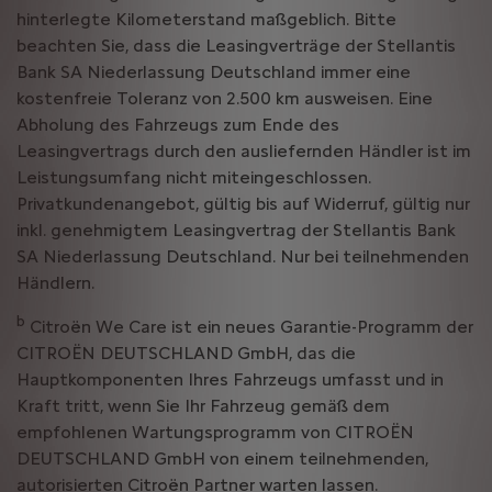
hinterlegte Kilometerstand maßgeblich. Bitte
beachten Sie, dass die Leasingverträge der Stellantis
Bank SA Niederlassung Deutschland immer eine
kostenfreie Toleranz von 2.500 km ausweisen. Eine
Abholung des Fahrzeugs zum Ende des
Leasingvertrags durch den ausliefernden Händler ist im
Leistungsumfang nicht miteingeschlossen.
Privatkundenangebot, gültig bis auf Widerruf, gültig nur
inkl. genehmigtem Leasingvertrag der Stellantis Bank
SA Niederlassung Deutschland. Nur bei teilnehmenden
Händlern.
b
Citroën We Care ist ein neues Garantie-Programm der
CITROËN DEUTSCHLAND GmbH, das die
Hauptkomponenten Ihres Fahrzeugs umfasst und in
Kraft tritt, wenn Sie Ihr Fahrzeug gemäß dem
empfohlenen Wartungsprogramm von CITROËN
DEUTSCHLAND GmbH von einem teilnehmenden,
autorisierten Citroën Partner warten lassen.