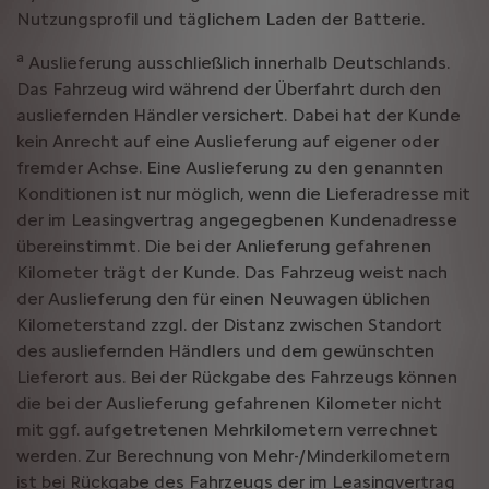
Nutzungsprofil und täglichem Laden der Batterie.
a
Auslieferung ausschließlich innerhalb Deutschlands.
Das Fahrzeug wird während der Überfahrt durch den
ausliefernden Händler versichert. Dabei hat der Kunde
kein Anrecht auf eine Auslieferung auf eigener oder
fremder Achse. Eine Auslieferung zu den genannten
Konditionen ist nur möglich, wenn die Lieferadresse mit
der im Leasingvertrag angegegbenen Kundenadresse
übereinstimmt. Die bei der Anlieferung gefahrenen
Kilometer trägt der Kunde. Das Fahrzeug weist nach
der Auslieferung den für einen Neuwagen üblichen
Kilometerstand zzgl. der Distanz zwischen Standort
des ausliefernden Händlers und dem gewünschten
Lieferort aus. Bei der Rückgabe des Fahrzeugs können
die bei der Auslieferung gefahrenen Kilometer nicht
mit ggf. aufgetretenen Mehrkilometern verrechnet
werden. Zur Berechnung von Mehr-/Minderkilometern
ist bei Rückgabe des Fahrzeugs der im Leasingvertrag