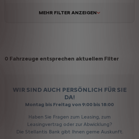
MEHR FILTER ANZEIGEN
Suchergebnisse
0 Fahrzeuge entsprechen aktuellem Filter
WIR SIND AUCH PERSÖNLICH FÜR SIE
DA!
Montag bis Freitag von 9:00 bis 18:00
Haben Sie Fragen zum Leasing, zum
Leasingvertrag oder zur Abwicklung?
Die Stellantis Bank gibt Ihnen gerne Auskunft.