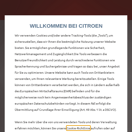
Citroën verdoppelt die staatliche Förderprämie mit
Citroën verdoppelt die Förderprämie - 3.000 €
bis zu 12.000 € Preisvorteil! Mehr erfahren >>
Grundförderung für jeden! Mehr erfahren >>
WILLKOMMEN BEI CITROEN
Wir verwenden Cookies und/oder andere Tracking-Tools (die „Tools“), um
sicherzustellen, dass wir Ihnen die bestmögliche Nutzung unserer Website
bieten. Sie ermöglichen grundlegende Funktionen wie Sicherheit,
ENTDECKEN SIE ALLE
Netzwerkmanagement und Zugänglichkeit.Die Tools verbessern die
Benutzerfreundlichkeit und Leistung durch verschiedene Funktionen wie
Spracherkennung und Suchergebnisse und tragen so dazu bei, unser Angebot
C5 X VORFÜHRWAGEN
für Sie zu optimieren. Unsere Website kann auch Tools von Drittanbietern
verwenden, um Ihnen relevantere Werbung bereitzustellen. Einige Tools
MIT BENZIN / MILD-
können von Drittanbietern verarbeitet werden, die sich in Ländern außerhalb
des Europäischen Wirtschaftsraums (EWR) befinden und für die
HYBRID ANTRIEB IN
möglicherweise noch kein Angemessenheitsbeschluss der zuständigen
europäischen Datenschutzbehörden vorliegt. In diesem Fall erfolgt die
HERTEN
Übermittlung auf Grundlage Ihrer Einwilligung (Art. 49 Abs. 1 lit. a DSGVO).
Wenn Sie mehr über die von uns verwendeten Tools und deren Verwaltung
erfahren möchten, können Sie unsere
Cookie‑Richtlinie
aufrufen oder auf