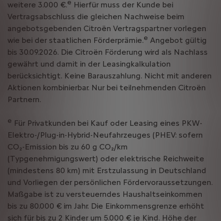
e
weitere 3.000 €.
Hierfür muss der Kunde bei
Vertragsabschluss die gleichen Nachweise beim
angebotsgebenden Citroën Vertragspartner vorlegen
e
wie bei der staatlichen Förderprämie.
Angebot gültig
bis 30.09.2026. Die Citroën Förderung wird als Nachlass
gewährt und damit in der Leasingkalkulation
berücksichtigt. Keine Barauszahlung. Nicht mit anderen
Aktionen kombinierbar. Nur bei teilnehmenden Citroën
Partnern.
e
Für Privatkunden bei Kauf oder Leasing eines PKW-
Elektro-/Plug-in-Hybrid-Neufahrzeuges (PHEV: sofern
CO₂-Emission bis zu 60 g CO₂/km
(Typgenehmigungswert) oder elektrische Reichweite
(mindestens 80 km) mit Erstzulassung in Deutschland
und Vorliegen der persönlichen Fördervoraussetzungen.
Maßgabe ist zu versteuerndes Haushaltseinkommen
bis zu 80.000 € im Jahr. Die Einkommensgrenze erhöht
sich für bis zu 2 Kinder um 5.000 € je Kind. Höhe der