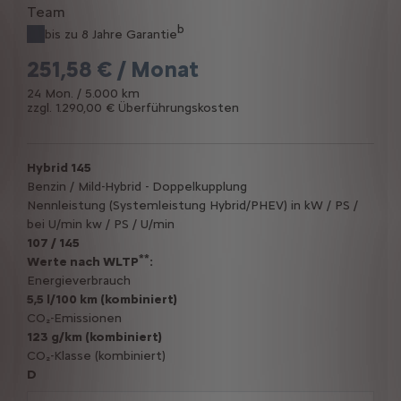
b
bis zu 8 Jahre Garantie
251,58 € / Monat
24 Mon. / 5.000 km
zzgl. 1.290,00 € Überführungskosten
Hybrid 145
Benzin / Mild-Hybrid - Doppelkupplung
Nennleistung (Systemleistung Hybrid/PHEV) in kW / PS /
bei U/min kw / PS / U/min
107 / 145
**
Werte nach WLTP
:
Energieverbrauch
5,5 l/100 km (kombiniert)
CO₂-Emissionen
123 g/km (kombiniert)
CO₂-Klasse (kombiniert)
D