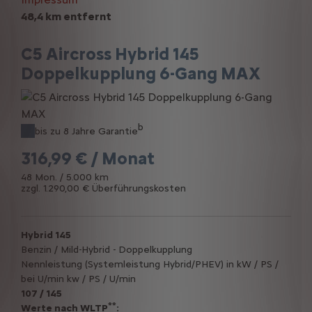
48,4 km entfernt
C5 Aircross Hybrid 145
Doppelkupplung 6-Gang MAX
b
bis zu 8 Jahre Garantie
316,99 € / Monat
48 Mon. / 5.000 km
zzgl. 1.290,00 € Überführungskosten
Hybrid 145
Benzin / Mild-Hybrid - Doppelkupplung
Nennleistung (Systemleistung Hybrid/PHEV) in kW / PS /
bei U/min kw / PS / U/min
107 / 145
**
Werte nach WLTP
: