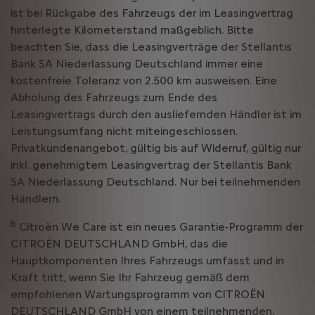
ist bei Rückgabe des Fahrzeugs der im Leasingvertrag
hinterlegte Kilometerstand maßgeblich. Bitte
beachten Sie, dass die Leasingverträge der Stellantis
Bank SA Niederlassung Deutschland immer eine
kostenfreie Toleranz von 2.500 km ausweisen. Eine
Abholung des Fahrzeugs zum Ende des
Leasingvertrags durch den ausliefernden Händler ist im
Leistungsumfang nicht miteingeschlossen.
Privatkundenangebot, gültig bis auf Widerruf, gültig nur
inkl. genehmigtem Leasingvertrag der Stellantis Bank
SA Niederlassung Deutschland. Nur bei teilnehmenden
Händlern.
b
Citroën We Care ist ein neues Garantie-Programm der
CITROËN DEUTSCHLAND GmbH, das die
Hauptkomponenten Ihres Fahrzeugs umfasst und in
Kraft tritt, wenn Sie Ihr Fahrzeug gemäß dem
empfohlenen Wartungsprogramm von CITROËN
DEUTSCHLAND GmbH von einem teilnehmenden,