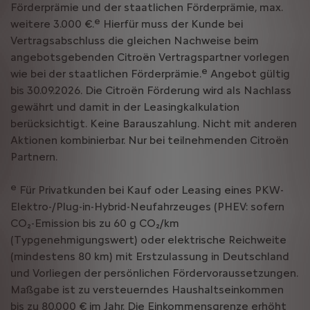
Förderprämie und der staatlichen Förderprämie, max.
e
weitere 3.000 €.
Hierfür muss der Kunde bei
Vertragsabschluss die gleichen Nachweise beim
angebotsgebenden Citroën Vertragspartner vorlegen
e
wie bei der staatlichen Förderprämie.
Angebot gültig
bis 30.09.2026. Die Citroën Förderung wird als Nachlass
gewährt und damit in der Leasingkalkulation
berücksichtigt. Keine Barauszahlung. Nicht mit anderen
Aktionen kombinierbar. Nur bei teilnehmenden Citroën
Partnern.
e
Für Privatkunden bei Kauf oder Leasing eines PKW-
Elektro-/Plug-in-Hybrid-Neufahrzeuges (PHEV: sofern
CO₂-Emission bis zu 60 g CO₂/km
(Typgenehmigungswert) oder elektrische Reichweite
(mindestens 80 km) mit Erstzulassung in Deutschland
und Vorliegen der persönlichen Fördervoraussetzungen.
Maßgabe ist zu versteuerndes Haushaltseinkommen
bis zu 80.000 € im Jahr. Die Einkommensgrenze erhöht