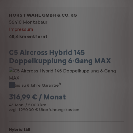
HORST WAHL GMBH & CO. KG
56410 Montabaur
Impressum
48,4 km entfernt
C5 Aircross Hybrid 145
Doppelkupplung 6-Gang MAX
b
bis zu 8 Jahre Garantie
316,99 € / Monat
48 Mon. / 5.000 km
zzgl. 1.290,00 € Überführungskosten
Hybrid 145