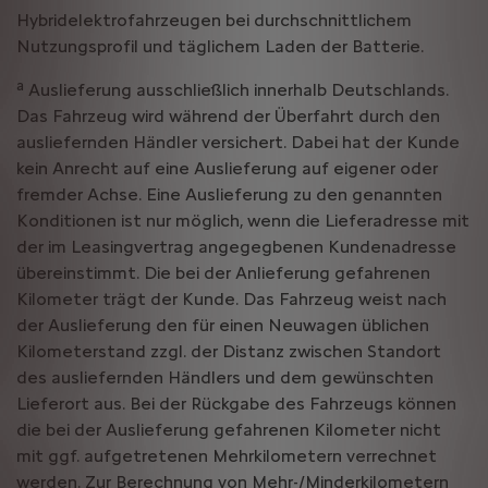
Hybridelektrofahrzeugen bei durchschnittlichem
Nutzungsprofil und täglichem Laden der Batterie.
a
Auslieferung ausschließlich innerhalb Deutschlands.
Das Fahrzeug wird während der Überfahrt durch den
ausliefernden Händler versichert. Dabei hat der Kunde
kein Anrecht auf eine Auslieferung auf eigener oder
fremder Achse. Eine Auslieferung zu den genannten
Konditionen ist nur möglich, wenn die Lieferadresse mit
der im Leasingvertrag angegegbenen Kundenadresse
übereinstimmt. Die bei der Anlieferung gefahrenen
Kilometer trägt der Kunde. Das Fahrzeug weist nach
der Auslieferung den für einen Neuwagen üblichen
Kilometerstand zzgl. der Distanz zwischen Standort
des ausliefernden Händlers und dem gewünschten
Lieferort aus. Bei der Rückgabe des Fahrzeugs können
die bei der Auslieferung gefahrenen Kilometer nicht
mit ggf. aufgetretenen Mehrkilometern verrechnet
werden. Zur Berechnung von Mehr-/Minderkilometern