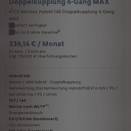
Doppelkupplung 6-Gang MAX
sofort verfügbar
b
bis zu 8 Jahre Garantie
336,14 € / Monat
24 Mon. / 5.000 km
zzgl. 1.150,00 € Überführungskosten
Hybrid 145
Benzin / Mild-Hybrid - Doppelkupplung
Nennleistung (Systemleistung Hybrid/PHEV) in kW / PS /
bei U/min kw / PS / U/min
107 / 145
**
Werte nach WLTP
:
Energieverbrauch
5,5 l/100 km (kombiniert)
CO₂-Emissionen