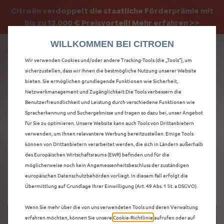
Citroën verdoppelt die staatliche Förderprämie mit
Citroën verdoppelt die Förderprämie - 3.000 €
bis zu 12.000 € Preisvorteil! Mehr erfahren >>
Grundförderung für jeden! Mehr erfahren >>
WILLKOMMEN BEI CITROEN
Wir verwenden Cookies und/oder andere Tracking-Tools (die „Tools“), um
sicherzustellen, dass wir Ihnen die bestmögliche Nutzung unserer Website
bieten. Sie ermöglichen grundlegende Funktionen wie Sicherheit,
ENTDECKEN SIE ALLE
Netzwerkmanagement und Zugänglichkeit.Die Tools verbessern die
Benutzerfreundlichkeit und Leistung durch verschiedene Funktionen wie
Spracherkennung und Suchergebnisse und tragen so dazu bei, unser Angebot
NEUER C5 AIRCROSS
für Sie zu optimieren. Unsere Website kann auch Tools von Drittanbietern
verwenden, um Ihnen relevantere Werbung bereitzustellen. Einige Tools
NEUWAGEN IN
können von Drittanbietern verarbeitet werden, die sich in Ländern außerhalb
des Europäischen Wirtschaftsraums (EWR) befinden und für die
WETZLAR
möglicherweise noch kein Angemessenheitsbeschluss der zuständigen
europäischen Datenschutzbehörden vorliegt. In diesem Fall erfolgt die
Übermittlung auf Grundlage Ihrer Einwilligung (Art. 49 Abs. 1 lit. a DSGVO).
Wenn Sie mehr über die von uns verwendeten Tools und deren Verwaltung
erfahren möchten, können Sie unsere
Cookie‑Richtlinie
aufrufen oder auf