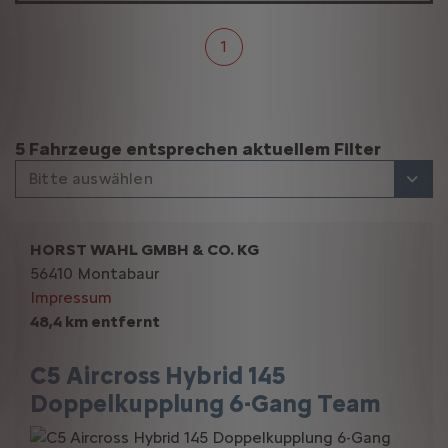
1
Suchergebnisse
5 Fahrzeuge entsprechen aktuellem Filter
Bitte auswählen
HORST WAHL GMBH & CO. KG
56410 Montabaur
Impressum
48,4 km entfernt
C5 Aircross Hybrid 145
Doppelkupplung 6-Gang Team