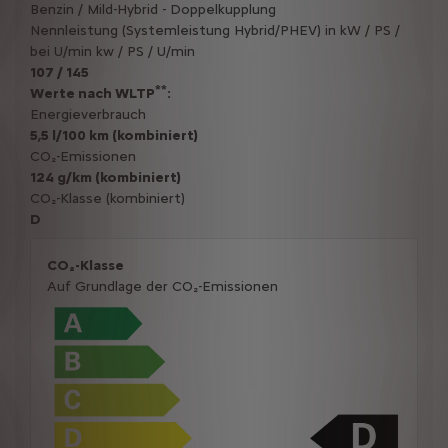
Benzin / Mild-Hybrid - Doppelkupplung
Nennleistung (Systemleistung Hybrid/PHEV) in kW / PS /
bei U/min kw / PS / U/min
107 / 145
**
Werte nach WLTP
:
Energieverbrauch
5,5 l/100 km (kombiniert)
CO₂-Emissionen
124 g/km (kombiniert)
CO₂-Klasse (kombiniert)
D
CO₂-Klasse
Auf Grundlage der CO₂-Emissionen