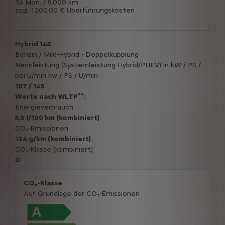
36 Mon. / 5.000 km
zzgl. 1.200,00 € Überführungskosten
Hybrid 145
Benzin / Mild-Hybrid - Doppelkupplung
Nennleistung (Systemleistung Hybrid/PHEV) in kW / PS /
bei U/min kw / PS / U/min
107 / 145
**
Werte nach WLTP
:
Energieverbrauch
5,5 l/100 km (kombiniert)
CO₂-Emissionen
124 g/km (kombiniert)
CO₂-Klasse (kombiniert)
D
CO₂-Klasse
Auf Grundlage der CO₂-Emissionen