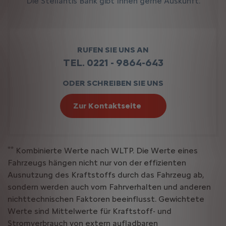
Die Stellantis Bank gibt Ihnen gerne Auskunft.
RUFEN SIE UNS AN
TEL. 0221 - 9864-643
ODER SCHREIBEN SIE UNS
Zur Kontaktseite
**
Kombinierte Werte nach WLTP. Die Werte eines
Fahrzeugs hängen nicht nur von der effizienten
Ausnutzung des Kraftstoffs durch das Fahrzeug ab,
sondern werden auch vom Fahrverhalten und anderen
nichttechnischen Faktoren beeinflusst. Gewichtete
Werte sind Mittelwerte für Kraftstoff- und
Stromverbrauch von extern aufladbaren