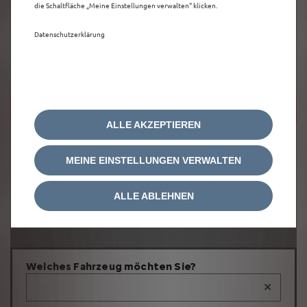
die Schaltfläche „Meine Einstellungen verwalten“ klicken.
Datenschutzerklärung
Um diese Google Maps-Karte anzuzeigen,
akzeptieren Sie bitte die für
Marketing/Werbung relevanten-Cookies.
ALLE AKZEPTIEREN
MEINE EINSTELLUNGEN VERWALTEN
ALLE ABLEHNEN
Welches Fahrzeug möchten Sie?
×