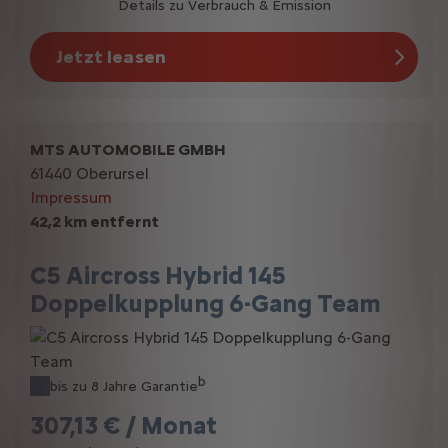
Details zu Verbrauch & Emission
Jetzt leasen
MTS AUTOMOBILE GMBH
61440 Oberursel
Impressum
42,2 km entfernt
C5 Aircross Hybrid 145
Doppelkupplung 6-Gang Team
b
bis zu 8 Jahre Garantie
307,13 € / Monat