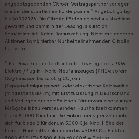
angebotsgebenden Citroën Vertragspartner vorlegen
e
wie bei der staatlichen Förderprämie.
Angebot gültig
bis 30.09.2026. Die Citroën Förderung wird als Nachlass
gewährt und damit in der Leasingkalkulation
berücksichtigt. Keine Barauszahlung. Nicht mit anderen
Aktionen kombinierbar. Nur bei teilnehmenden Citroën
Partnern.
e
Für Privatkunden bei Kauf oder Leasing eines PKW-
Elektro-/Plug-in-Hybrid-Neufahrzeuges (PHEV: sofern
CO₂-Emission bis zu 60 g CO₂/km
(Typgenehmigungswert) oder elektrische Reichweite
(mindestens 80 km) mit Erstzulassung in Deutschland
und Vorliegen der persönlichen Fördervoraussetzungen.
Maßgabe ist zu versteuerndes Haushaltseinkommen
bis zu 80.000 € im Jahr. Die Einkommensgrenze erhöht
sich für bis zu 2 Kinder um 5.000 € je Kind. Höhe der
Prämie: Haushaltseinkommen bis 45.000 € = Elektro
5.000 €/ PHEV 3.500 €, bis 60.000 € = Elektro