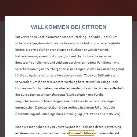
Citroën verdoppelt die staatliche Förderprämie mit
Citroën verdoppelt die Förderprämie - 3.000 €
bis zu 12.000 € Preisvorteil! Mehr erfahren >>
Grundförderung für jeden! Mehr erfahren >>
WILLKOMMEN BEI CITROEN
Wir verwenden Cookies und/oder andere Tracking-Tools (die „Tools“), um
sicherzustellen, dass wir Ihnen die bestmögliche Nutzung unserer Website
bieten. Sie ermöglichen grundlegende Funktionen wie Sicherheit,
ENTDECKEN SIE ALLE
Netzwerkmanagement und Zugänglichkeit.Die Tools verbessern die
Benutzerfreundlichkeit und Leistung durch verschiedene Funktionen wie
Spracherkennung und Suchergebnisse und tragen so dazu bei, unser Angebot
NEUER C5 AIRCROSS
für Sie zu optimieren. Unsere Website kann auch Tools von Drittanbietern
verwenden, um Ihnen relevantere Werbung bereitzustellen. Einige Tools
NEUWAGEN IN
können von Drittanbietern verarbeitet werden, die sich in Ländern außerhalb
des Europäischen Wirtschaftsraums (EWR) befinden und für die
TÜBINGEN
möglicherweise noch kein Angemessenheitsbeschluss der zuständigen
europäischen Datenschutzbehörden vorliegt. In diesem Fall erfolgt die
Übermittlung auf Grundlage Ihrer Einwilligung (Art. 49 Abs. 1 lit. a DSGVO).
Wenn Sie mehr über die von uns verwendeten Tools und deren Verwaltung
erfahren möchten, können Sie unsere
Cookie‑Richtlinie
aufrufen oder auf