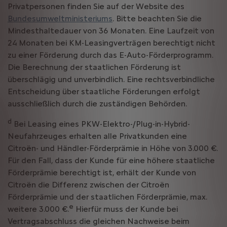
Privatpersonen finden Sie auf der Website des
Bundesumweltministeriums
. Bitte beachten Sie die
Mindesthaltedauer von 36 Monaten. Eine Laufzeit von
24 Monaten bei KM-Leasingverträgen berechtigt nicht
zu einer Förderung durch das E-Auto-Förderprogramm.
Die Berechnung der staatlichen Förderung ist
überschlägig und unverbindlich. Eine rechtsverbindliche
Entscheidung über staatliche Förderungen erfolgt
ausschließlich durch die zuständigen Behörden.
d
Bei Leasing eines PKW-Elektro-/Plug-in-Hybrid-
Neufahrzeuges erhalten alle Privatkunden eine
Citroën- und Händler-Förderprämie in Höhe von 3.000 €.
Für den Fall, dass der Kunde für eine höhere staatliche
Förderprämie berechtigt ist, erhält der Kunde von
Citroën die Differenz zwischen der Citroën
Förderprämie und der staatlichen Förderprämie, max.
e
weitere 3.000 €.
Hierfür muss der Kunde bei
Vertragsabschluss die gleichen Nachweise beim