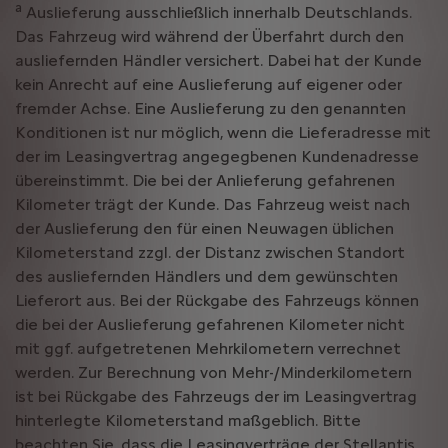
a
Auslieferung ausschließlich innerhalb Deutschlands.
Das Fahrzeug wird während der Überfahrt durch den
ausliefernden Händler versichert. Dabei hat der Kunde
kein Anrecht auf eine Auslieferung auf eigener oder
fremder Achse. Eine Auslieferung zu den genannten
Konditionen ist nur möglich, wenn die Lieferadresse mit
der im Leasingvertrag angegegbenen Kundenadresse
übereinstimmt. Die bei der Anlieferung gefahrenen
Kilometer trägt der Kunde. Das Fahrzeug weist nach
der Auslieferung den für einen Neuwagen üblichen
Kilometerstand zzgl. der Distanz zwischen Standort
des ausliefernden Händlers und dem gewünschten
Lieferort aus. Bei der Rückgabe des Fahrzeugs können
die bei der Auslieferung gefahrenen Kilometer nicht
mit ggf. aufgetretenen Mehrkilometern verrechnet
werden. Zur Berechnung von Mehr-/Minderkilometern
ist bei Rückgabe des Fahrzeugs der im Leasingvertrag
hinterlegte Kilometerstand maßgeblich. Bitte
beachten Sie, dass die Leasingverträge der Stellantis