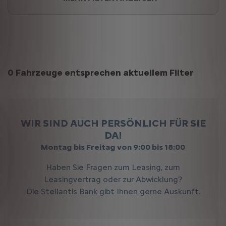
Suchergebnisse
0 Fahrzeuge entsprechen aktuellem Filter
WIR SIND AUCH PERSÖNLICH FÜR SIE
DA!
Montag bis Freitag von 9:00 bis 18:00
Haben Sie Fragen zum Leasing, zum
Leasingvertrag oder zur Abwicklung?
Die Stellantis Bank gibt Ihnen gerne Auskunft.