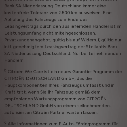
Bank SA Niederlassung Deutschland immer eine
kostenfreie Toleranz von 2.500 km ausweisen. Eine
Abholung des Fahrzeugs zum Ende des
Leasingvertrags durch den ausliefernden Händler ist im
Leistungsumfang nicht miteingeschlossen.
Privatkundenangebot, gültig bis auf Widerruf, gültig nur
inkl. genehmigtem Leasingvertrag der Stellantis Bank
SA Niederlassung Deutschland. Nur bei teilnehmenden
Händlern.
b
Citroën We Care ist ein neues Garantie-Programm der
CITROËN DEUTSCHLAND GmbH, das die
Hauptkomponenten Ihres Fahrzeugs umfasst und in
Kraft tritt, wenn Sie Ihr Fahrzeug gemäß dem
empfohlenen Wartungsprogramm von CITROËN
DEUTSCHLAND GmbH von einem teilnehmenden,
autorisierten Citroën Partner warten lassen.
c
Alle Informationen zum E-Auto-Förderprogramm für