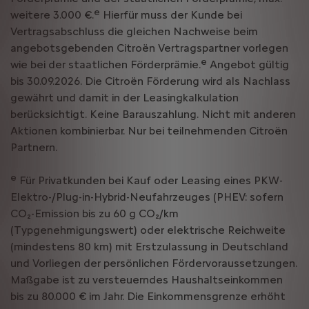
e
weitere 3.000 €.
Hierfür muss der Kunde bei
Vertragsabschluss die gleichen Nachweise beim
angebotsgebenden Citroën Vertragspartner vorlegen
e
wie bei der staatlichen Förderprämie.
Angebot gültig
bis 30.09.2026. Die Citroën Förderung wird als Nachlass
gewährt und damit in der Leasingkalkulation
berücksichtigt. Keine Barauszahlung. Nicht mit anderen
Aktionen kombinierbar. Nur bei teilnehmenden Citroën
Partnern.
e
Für Privatkunden bei Kauf oder Leasing eines PKW-
Elektro-/Plug-in-Hybrid-Neufahrzeuges (PHEV: sofern
CO₂-Emission bis zu 60 g CO₂/km
(Typgenehmigungswert) oder elektrische Reichweite
(mindestens 80 km) mit Erstzulassung in Deutschland
und Vorliegen der persönlichen Fördervoraussetzungen.
Maßgabe ist zu versteuerndes Haushaltseinkommen
bis zu 80.000 € im Jahr. Die Einkommensgrenze erhöht