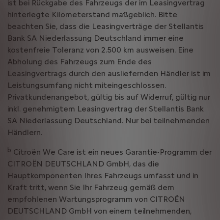
ist bei Rückgabe des Fahrzeugs der im Leasingvertrag
hinterlegte Kilometerstand maßgeblich. Bitte
beachten Sie, dass die Leasingverträge der Stellantis
Bank SA Niederlassung Deutschland immer eine
kostenfreie Toleranz von 2.500 km ausweisen. Eine
Abholung des Fahrzeugs zum Ende des
Leasingvertrags durch den ausliefernden Händler ist im
Leistungsumfang nicht miteingeschlossen.
Privatkundenangebot, gültig bis auf Widerruf, gültig nur
inkl. genehmigtem Leasingvertrag der Stellantis Bank
SA Niederlassung Deutschland. Nur bei teilnehmenden
Händlern.
b
Citroën We Care ist ein neues Garantie-Programm der
CITROËN DEUTSCHLAND GmbH, das die
Hauptkomponenten Ihres Fahrzeugs umfasst und in
Kraft tritt, wenn Sie Ihr Fahrzeug gemäß dem
empfohlenen Wartungsprogramm von CITROËN
DEUTSCHLAND GmbH von einem teilnehmenden,