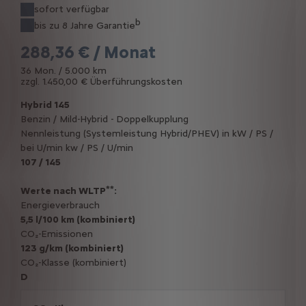
sofort verfügbar
b
bis zu 8 Jahre Garantie
288,36 € / Monat
36 Mon. / 5.000 km
zzgl. 1.450,00 € Überführungskosten
Hybrid 145
Benzin / Mild-Hybrid - Doppelkupplung
Nennleistung (Systemleistung Hybrid/PHEV) in kW / PS /
bei U/min kw / PS / U/min
107 / 145
**
Werte nach WLTP
:
Energieverbrauch
5,5 l/100 km (kombiniert)
CO₂-Emissionen
123 g/km (kombiniert)
CO₂-Klasse (kombiniert)
D