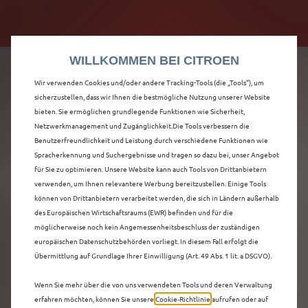
Citroën verdoppelt die staatliche Förderprämie mit
Citroën verdoppelt die Förderprämie - 3.000 €
bis zu 12.000 € Preisvorteil! Mehr erfahren >>
Grundförderung für jeden! Mehr erfahren >>
WILLKOMMEN BEI CITROEN
Wir verwenden Cookies und/oder andere Tracking-Tools (die „Tools“), um
sicherzustellen, dass wir Ihnen die bestmögliche Nutzung unserer Website
bieten. Sie ermöglichen grundlegende Funktionen wie Sicherheit,
ENTDECKEN SIE ALLE
Netzwerkmanagement und Zugänglichkeit.Die Tools verbessern die
Benutzerfreundlichkeit und Leistung durch verschiedene Funktionen wie
Spracherkennung und Suchergebnisse und tragen so dazu bei, unser Angebot
NEUER C5 AIRCROSS
für Sie zu optimieren. Unsere Website kann auch Tools von Drittanbietern
verwenden, um Ihnen relevantere Werbung bereitzustellen. Einige Tools
NEUWAGEN IN
können von Drittanbietern verarbeitet werden, die sich in Ländern außerhalb
des Europäischen Wirtschaftsraums (EWR) befinden und für die
HANNOVER
möglicherweise noch kein Angemessenheitsbeschluss der zuständigen
europäischen Datenschutzbehörden vorliegt. In diesem Fall erfolgt die
Übermittlung auf Grundlage Ihrer Einwilligung (Art. 49 Abs. 1 lit. a DSGVO).
Wenn Sie mehr über die von uns verwendeten Tools und deren Verwaltung
erfahren möchten, können Sie unsere
Cookie‑Richtlinie
aufrufen oder auf