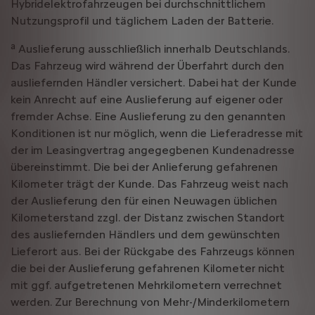
Hybridelektrofahrzeugen bei durchschnittlichem
Nutzungsprofil und täglichem Laden der Batterie.
a
Auslieferung ausschließlich innerhalb Deutschlands.
Das Fahrzeug wird während der Überfahrt durch den
ausliefernden Händler versichert. Dabei hat der Kunde
kein Anrecht auf eine Auslieferung auf eigener oder
fremder Achse. Eine Auslieferung zu den genannten
Konditionen ist nur möglich, wenn die Lieferadresse mit
der im Leasingvertrag angegegbenen Kundenadresse
übereinstimmt. Die bei der Anlieferung gefahrenen
Kilometer trägt der Kunde. Das Fahrzeug weist nach
der Auslieferung den für einen Neuwagen üblichen
Kilometerstand zzgl. der Distanz zwischen Standort
des ausliefernden Händlers und dem gewünschten
Lieferort aus. Bei der Rückgabe des Fahrzeugs können
die bei der Auslieferung gefahrenen Kilometer nicht
mit ggf. aufgetretenen Mehrkilometern verrechnet
werden. Zur Berechnung von Mehr-/Minderkilometern