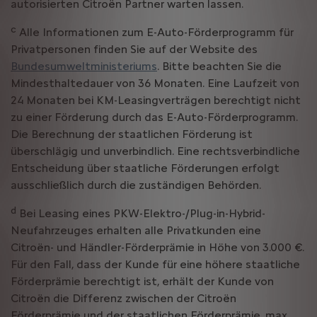
autorisierten Citroën Partner warten lassen.
c
Alle Informationen zum E-Auto-Förderprogramm für
Privatpersonen finden Sie auf der Website des
Bundesumweltministeriums
. Bitte beachten Sie die
Mindesthaltedauer von 36 Monaten. Eine Laufzeit von
24 Monaten bei KM-Leasingverträgen berechtigt nicht
zu einer Förderung durch das E-Auto-Förderprogramm.
Die Berechnung der staatlichen Förderung ist
überschlägig und unverbindlich. Eine rechtsverbindliche
Entscheidung über staatliche Förderungen erfolgt
ausschließlich durch die zuständigen Behörden.
d
Bei Leasing eines PKW-Elektro-/Plug-in-Hybrid-
Neufahrzeuges erhalten alle Privatkunden eine
Citroën- und Händler-Förderprämie in Höhe von 3.000 €.
Für den Fall, dass der Kunde für eine höhere staatliche
Förderprämie berechtigt ist, erhält der Kunde von
Citroën die Differenz zwischen der Citroën
Förderprämie und der staatlichen Förderprämie, max.