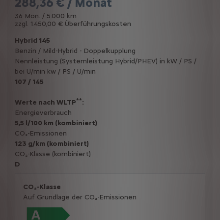
288,36 € / Monat
36 Mon. / 5.000 km
zzgl. 1.450,00 € Überführungskosten
Hybrid 145
Benzin / Mild-Hybrid - Doppelkupplung
Nennleistung (Systemleistung Hybrid/PHEV) in kW / PS /
bei U/min kw / PS / U/min
107 / 145
**
Werte nach WLTP
:
Energieverbrauch
5,5 l/100 km (kombiniert)
CO₂-Emissionen
123 g/km (kombiniert)
CO₂-Klasse (kombiniert)
D
CO₂-Klasse
Auf Grundlage der CO₂-Emissionen