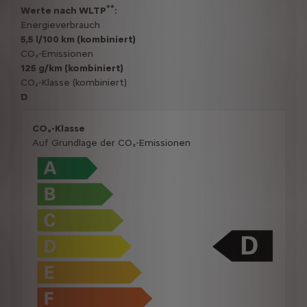
**
Werte nach WLTP
:
Energieverbrauch
5,5 l/100 km (kombiniert)
CO₂-Emissionen
125 g/km (kombiniert)
CO₂-Klasse (kombiniert)
D
CO₂-Klasse
Auf Grundlage der CO₂-Emissionen