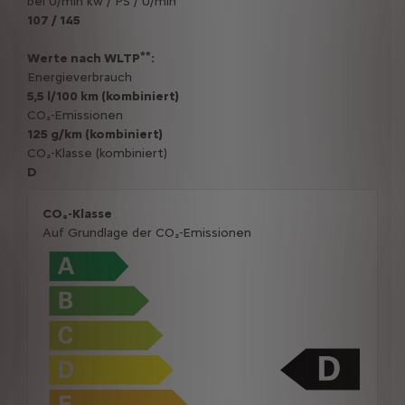
bei U/min kw / PS / U/min
107 / 145
**
Werte nach WLTP
:
Energieverbrauch
5,5 l/100 km (kombiniert)
CO₂-Emissionen
125 g/km (kombiniert)
CO₂-Klasse (kombiniert)
D
CO₂-Klasse
Auf Grundlage der CO₂-Emissionen