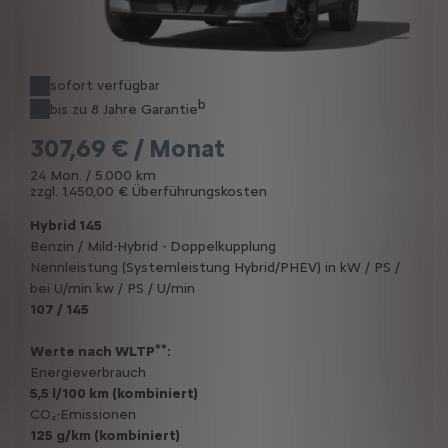
sofort verfügbar
b
bis zu 8 Jahre Garantie
307,69 € / Monat
24 Mon. / 5.000 km
zzgl. 1.450,00 € Überführungskosten
Hybrid 145
Benzin / Mild-Hybrid - Doppelkupplung
Nennleistung (Systemleistung Hybrid/PHEV) in kW / PS /
bei U/min kw / PS / U/min
107 / 145
**
Werte nach WLTP
:
Energieverbrauch
5,5 l/100 km (kombiniert)
CO₂-Emissionen
125 g/km (kombiniert)