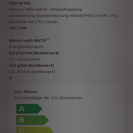
Hybrid 145
Benzin / Mild-Hybrid - Doppelkupplung
Nennleistung (Systemleistung Hybrid/PHEV) in kW / PS /
bei U/min kw / PS / U/min
107 / 145
**
Werte nach WLTP
:
Energieverbrauch
5,5 l/100 km (kombiniert)
CO₂-Emissionen
123 g/km (kombiniert)
CO₂-Klasse (kombiniert)
D
CO₂-Klasse
Auf Grundlage der CO₂-Emissionen