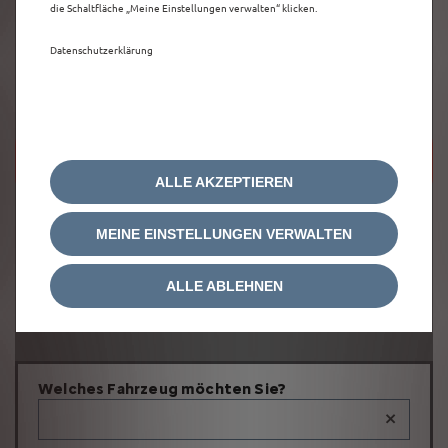
die Schaltfläche „Meine Einstellungen verwalten“ klicken.
Datenschutzerklärung
Um diese Google Maps-Karte anzuzeigen,
akzeptieren Sie bitte die für
Marketing/Werbung relevanten-Cookies.
ALLE AKZEPTIEREN
MEINE EINSTELLUNGEN VERWALTEN
ALLE ABLEHNEN
Welches Fahrzeug möchten Sie?
×