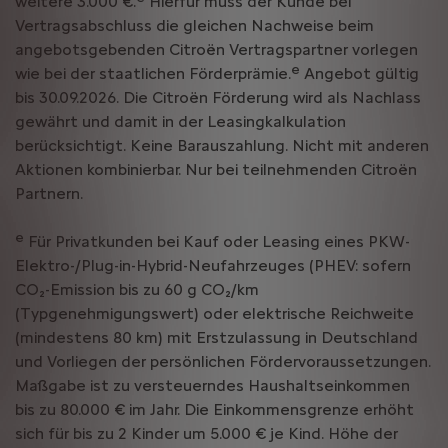
weitere 3.000 €.
Hierfür muss der Kunde bei
Vertragsabschluss die gleichen Nachweise beim
angebotsgebenden Citroën Vertragspartner vorlegen
e
wie bei der staatlichen Förderprämie.
Angebot gültig
bis 30.09.2026. Die Citroën Förderung wird als Nachlass
gewährt und damit in der Leasingkalkulation
berücksichtigt. Keine Barauszahlung. Nicht mit anderen
Aktionen kombinierbar. Nur bei teilnehmenden Citroën
Partnern.
e
Für Privatkunden bei Kauf oder Leasing eines PKW-
Elektro-/Plug-in-Hybrid-Neufahrzeuges (PHEV: sofern
CO₂-Emission bis zu 60 g CO₂/km
(Typgenehmigungswert) oder elektrische Reichweite
(mindestens 80 km) mit Erstzulassung in Deutschland
und Vorliegen der persönlichen Fördervoraussetzungen.
Maßgabe ist zu versteuerndes Haushaltseinkommen
bis zu 80.000 € im Jahr. Die Einkommensgrenze erhöht
sich für bis zu 2 Kinder um 5.000 € je Kind. Höhe der