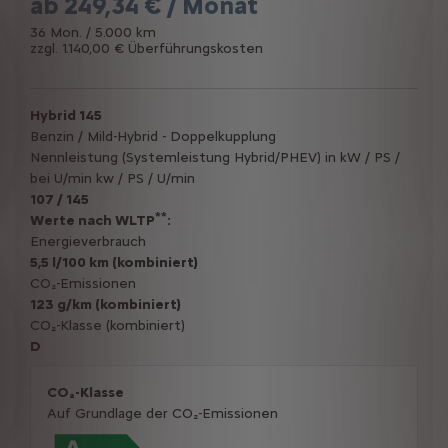
ab
249,34 € / Monat
36 Mon. / 5.000 km
zzgl. 1.140,00 € Überführungskosten
Hybrid 145
Benzin / Mild-Hybrid - Doppelkupplung
Nennleistung (Systemleistung Hybrid/PHEV) in kW / PS /
bei U/min kw / PS / U/min
107 / 145
**
Werte nach WLTP
:
Energieverbrauch
5,5 l/100 km (kombiniert)
CO₂-Emissionen
123 g/km (kombiniert)
CO₂-Klasse (kombiniert)
D
CO₂-Klasse
Auf Grundlage der CO₂-Emissionen