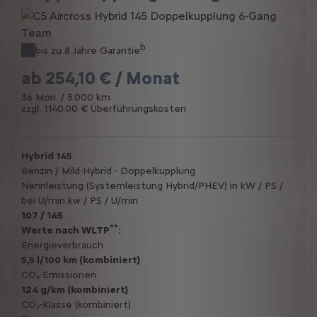
b
bis zu 8 Jahre Garantie
ab
254,10 € / Monat
36 Mon. / 5.000 km
zzgl. 1.140,00 € Überführungskosten
Hybrid 145
Benzin / Mild-Hybrid - Doppelkupplung
Nennleistung (Systemleistung Hybrid/PHEV) in kW / PS /
bei U/min kw / PS / U/min
107 / 145
**
Werte nach WLTP
:
Energieverbrauch
5,5 l/100 km (kombiniert)
CO₂-Emissionen
124 g/km (kombiniert)
CO₂-Klasse (kombiniert)