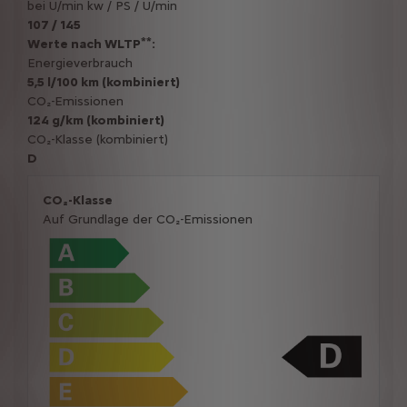
bei U/min kw / PS / U/min
107 / 145
**
Werte nach WLTP
:
Energieverbrauch
5,5 l/100 km (kombiniert)
CO₂-Emissionen
124 g/km (kombiniert)
CO₂-Klasse (kombiniert)
D
CO₂-Klasse
Auf Grundlage der CO₂-Emissionen