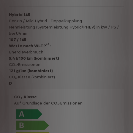
Hybrid 145
Benzin / Mild-Hybrid - Doppelkupplung
Nennleistung (Systemleistung Hybrid/PHEV) in kW / PS /
bei U/min
107 / 145
**
Werte nach WLTP
:
Energieverbrauch
5,4 l/100 km (kombiniert)
CO₂-Emissionen
121 g/km (kombiniert)
CO₂-Klasse (kombiniert)
D
CO₂-Klasse
Auf Grundlage der CO₂-Emissionen