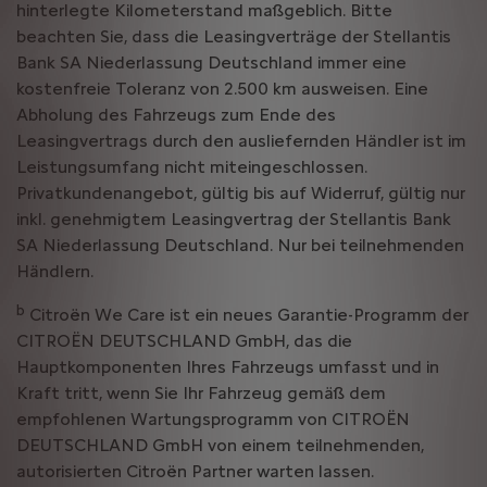
hinterlegte Kilometerstand maßgeblich. Bitte
beachten Sie, dass die Leasingverträge der Stellantis
Bank SA Niederlassung Deutschland immer eine
kostenfreie Toleranz von 2.500 km ausweisen. Eine
Abholung des Fahrzeugs zum Ende des
Leasingvertrags durch den ausliefernden Händler ist im
Leistungsumfang nicht miteingeschlossen.
Privatkundenangebot, gültig bis auf Widerruf, gültig nur
inkl. genehmigtem Leasingvertrag der Stellantis Bank
SA Niederlassung Deutschland. Nur bei teilnehmenden
Händlern.
b
Citroën We Care ist ein neues Garantie-Programm der
CITROËN DEUTSCHLAND GmbH, das die
Hauptkomponenten Ihres Fahrzeugs umfasst und in
Kraft tritt, wenn Sie Ihr Fahrzeug gemäß dem
empfohlenen Wartungsprogramm von CITROËN
DEUTSCHLAND GmbH von einem teilnehmenden,
autorisierten Citroën Partner warten lassen.