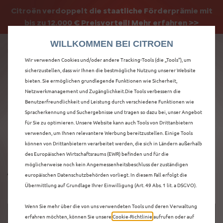
Citroën verdoppelt die staatliche Förderprämie mit
Citroën verdoppelt die Förderprämie - 3.000 €
bis zu 12.000 € Preisvorteil! Mehr erfahren >>
Grundförderung für jeden! Mehr erfahren >>
WILLKOMMEN BEI CITROEN
Wir verwenden Cookies und/oder andere Tracking-Tools (die „Tools“), um
sicherzustellen, dass wir Ihnen die bestmögliche Nutzung unserer Website
bieten. Sie ermöglichen grundlegende Funktionen wie Sicherheit,
ENTDECKEN SIE ALLE
Netzwerkmanagement und Zugänglichkeit.Die Tools verbessern die
Benutzerfreundlichkeit und Leistung durch verschiedene Funktionen wie
Spracherkennung und Suchergebnisse und tragen so dazu bei, unser Angebot
NEUER C5 AIRCROSS
für Sie zu optimieren. Unsere Website kann auch Tools von Drittanbietern
verwenden, um Ihnen relevantere Werbung bereitzustellen. Einige Tools
NEUWAGEN IN HALLE
können von Drittanbietern verarbeitet werden, die sich in Ländern außerhalb
des Europäischen Wirtschaftsraums (EWR) befinden und für die
/ SAALE
möglicherweise noch kein Angemessenheitsbeschluss der zuständigen
europäischen Datenschutzbehörden vorliegt. In diesem Fall erfolgt die
Übermittlung auf Grundlage Ihrer Einwilligung (Art. 49 Abs. 1 lit. a DSGVO).
Wenn Sie mehr über die von uns verwendeten Tools und deren Verwaltung
erfahren möchten, können Sie unsere
Cookie‑Richtlinie
aufrufen oder auf