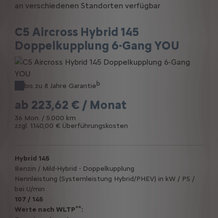
an verschiedenen Standorten verfügbar
C5 Aircross Hybrid 145
Doppelkupplung 6-Gang YOU
b
bis zu 8 Jahre Garantie
ab
223,62 € / Monat
36 Mon. / 5.000 km
zzgl. 1.140,00 € Überführungskosten
Hybrid 145
Benzin / Mild-Hybrid - Doppelkupplung
Nennleistung (Systemleistung Hybrid/PHEV) in kW / PS /
bei U/min
107 / 145
**
Werte nach WLTP
: