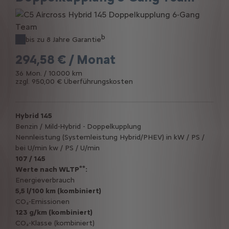
b
bis zu 8 Jahre Garantie
294,58 € / Monat
36 Mon. / 10.000 km
zzgl. 950,00 € Überführungskosten
Hybrid 145
Benzin / Mild-Hybrid - Doppelkupplung
Nennleistung (Systemleistung Hybrid/PHEV) in kW / PS /
bei U/min kw / PS / U/min
107 / 145
**
Werte nach WLTP
:
Energieverbrauch
5,5 l/100 km (kombiniert)
CO₂-Emissionen
123 g/km (kombiniert)
CO₂-Klasse (kombiniert)