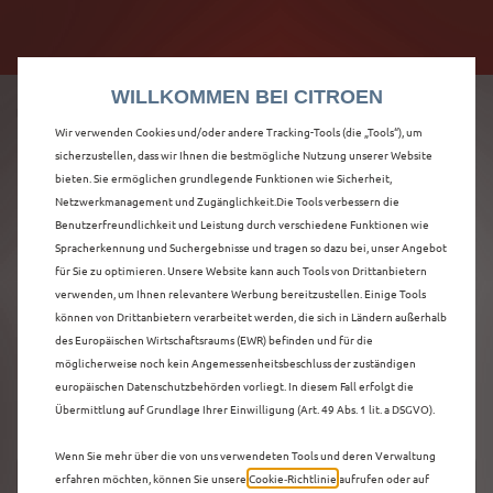
Citroën verdoppelt die staatliche Förderprämie mit
Citroën verdoppelt die Förderprämie - 3.000 €
bis zu 12.000 € Preisvorteil! Mehr erfahren >>
Grundförderung für jeden! Mehr erfahren >>
WILLKOMMEN BEI CITROEN
Wir verwenden Cookies und/oder andere Tracking-Tools (die „Tools“), um
sicherzustellen, dass wir Ihnen die bestmögliche Nutzung unserer Website
bieten. Sie ermöglichen grundlegende Funktionen wie Sicherheit,
ENTDECKEN SIE ALLE
Netzwerkmanagement und Zugänglichkeit.Die Tools verbessern die
Benutzerfreundlichkeit und Leistung durch verschiedene Funktionen wie
Spracherkennung und Suchergebnisse und tragen so dazu bei, unser Angebot
NEUER C5 AIRCROSS
für Sie zu optimieren. Unsere Website kann auch Tools von Drittanbietern
verwenden, um Ihnen relevantere Werbung bereitzustellen. Einige Tools
NEUWAGEN IN
können von Drittanbietern verarbeitet werden, die sich in Ländern außerhalb
des Europäischen Wirtschaftsraums (EWR) befinden und für die
GARBSEN
möglicherweise noch kein Angemessenheitsbeschluss der zuständigen
europäischen Datenschutzbehörden vorliegt. In diesem Fall erfolgt die
Übermittlung auf Grundlage Ihrer Einwilligung (Art. 49 Abs. 1 lit. a DSGVO).
Wenn Sie mehr über die von uns verwendeten Tools und deren Verwaltung
erfahren möchten, können Sie unsere
Cookie‑Richtlinie
aufrufen oder auf