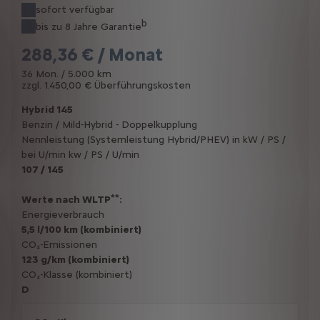
sofort verfügbar
b
bis zu 8 Jahre Garantie
288,36 € / Monat
36 Mon. / 5.000 km
zzgl. 1.450,00 € Überführungskosten
Hybrid 145
Benzin / Mild-Hybrid - Doppelkupplung
Nennleistung (Systemleistung Hybrid/PHEV) in kW / PS /
bei U/min kw / PS / U/min
107 / 145
**
Werte nach WLTP
:
Energieverbrauch
5,5 l/100 km (kombiniert)
CO₂-Emissionen
123 g/km (kombiniert)
CO₂-Klasse (kombiniert)
D