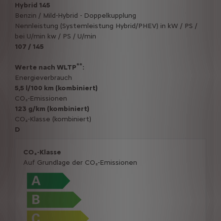
Hybrid 145
Benzin / Mild-Hybrid - Doppelkupplung
Nennleistung (Systemleistung Hybrid/PHEV) in kW / PS /
bei U/min kw / PS / U/min
107 / 145
**
Werte nach WLTP
:
Energieverbrauch
5,5 l/100 km (kombiniert)
CO₂-Emissionen
123 g/km (kombiniert)
CO₂-Klasse (kombiniert)
D
CO₂-Klasse
Auf Grundlage der CO₂-Emissionen