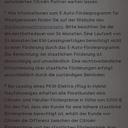
autorisierten Citroën Partner warten lassen.
c
Alle Informationen zum E-Auto-Förderprogramm für
Privatpersonen finden Sie auf der Website des
Bundesumweltministeriums
. Bitte beachten Sie die
Mindesthaltedauer von 36 Monaten. Eine Laufzeit von
24 Monaten bei KM-Leasingverträgen berechtigt nicht
zu einer Förderung durch das E-Auto-Förderprogramm.
Die Berechnung der staatlichen Förderung ist
überschlägig und unverbindlich. Eine rechtsverbindliche
Entscheidung über staatliche Förderungen erfolgt
ausschließlich durch die zuständigen Behörden.
d
Bei Leasing eines PKW-Elektro-/Plug-in-Hybrid-
Neufahrzeuges erhalten alle Privatkunden eine
Citroën- und Händler-Förderprämie in Höhe von 3.000 €.
Für den Fall, dass der Kunde für eine höhere staatliche
Förderprämie berechtigt ist, erhält der Kunde von
Citroën die Differenz zwischen der Citroën
Förderprämie und der staatlichen Förderprämie, max.