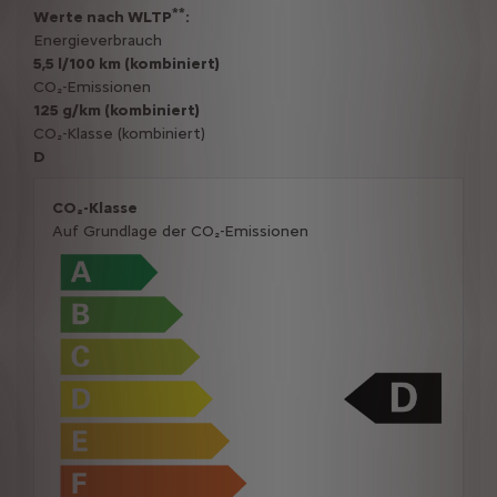
**
Werte nach WLTP
:
Energieverbrauch
5,5 l/100 km (kombiniert)
CO₂-Emissionen
125 g/km (kombiniert)
CO₂-Klasse (kombiniert)
D
CO₂-Klasse
Auf Grundlage der CO₂-Emissionen