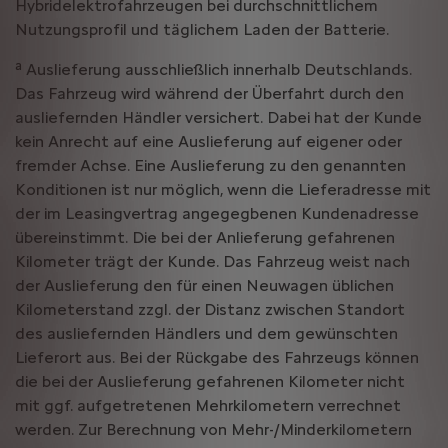
Hybridelektrofahrzeugen bei durchschnittlichem
Nutzungsprofil und täglichem Laden der Batterie.
a
Auslieferung ausschließlich innerhalb Deutschlands.
Das Fahrzeug wird während der Überfahrt durch den
ausliefernden Händler versichert. Dabei hat der Kunde
kein Anrecht auf eine Auslieferung auf eigener oder
fremder Achse. Eine Auslieferung zu den genannten
Konditionen ist nur möglich, wenn die Lieferadresse mit
der im Leasingvertrag angegegbenen Kundenadresse
übereinstimmt. Die bei der Anlieferung gefahrenen
Kilometer trägt der Kunde. Das Fahrzeug weist nach
der Auslieferung den für einen Neuwagen üblichen
Kilometerstand zzgl. der Distanz zwischen Standort
des ausliefernden Händlers und dem gewünschten
Lieferort aus. Bei der Rückgabe des Fahrzeugs können
die bei der Auslieferung gefahrenen Kilometer nicht
mit ggf. aufgetretenen Mehrkilometern verrechnet
werden. Zur Berechnung von Mehr-/Minderkilometern