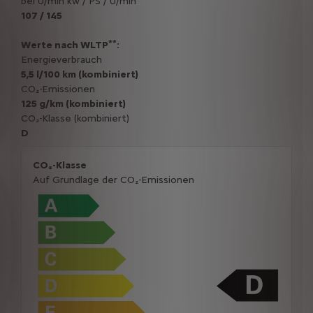
bei U/min kw / PS / U/min
107 / 145
**
Werte nach WLTP
:
Energieverbrauch
5,5 l/100 km (kombiniert)
CO₂-Emissionen
125 g/km (kombiniert)
CO₂-Klasse (kombiniert)
D
CO₂-Klasse
Auf Grundlage der CO₂-Emissionen