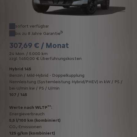
sofort verfügbar
b
bis zu 8 Jahre Garantie
307,69 € / Monat
24 Mon. / 5.000 km
zzgl. 1.450,00 € Überführungskosten
Hybrid 145
Benzin / Mild-Hybrid - Doppelkupplung
Nennleistung (Systemleistung Hybrid/PHEV) in kW / PS /
bei U/min kw / PS / U/min
107 / 145
**
Werte nach WLTP
:
Energieverbrauch
5,5 l/100 km (kombiniert)
CO₂-Emissionen
125 g/km (kombiniert)