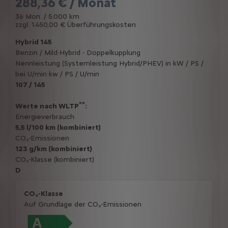
288,36 € / Monat
36 Mon. / 5.000 km
zzgl. 1.450,00 € Überführungskosten
Hybrid 145
Benzin / Mild-Hybrid - Doppelkupplung
Nennleistung (Systemleistung Hybrid/PHEV) in kW / PS /
bei U/min kw / PS / U/min
107 / 145
**
Werte nach WLTP
:
Energieverbrauch
5,5 l/100 km (kombiniert)
CO₂-Emissionen
123 g/km (kombiniert)
CO₂-Klasse (kombiniert)
D
CO₂-Klasse
Auf Grundlage der CO₂-Emissionen