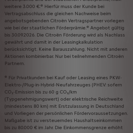
e
weitere 3.000 €.
Hierfür muss der Kunde bei
Vertragsabschluss die gleichen Nachweise beim
angebotsgebenden Citroën Vertragspartner vorlegen
e
wie bei der staatlichen Förderprämie.
Angebot gültig
bis 30.09.2026. Die Citroën Förderung wird als Nachlass
gewährt und damit in der Leasingkalkulation
berücksichtigt. Keine Barauszahlung. Nicht mit anderen
Aktionen kombinierbar. Nur bei teilnehmenden Citroën
Partnern.
e
Für Privatkunden bei Kauf oder Leasing eines PKW-
Elektro-/Plug-in-Hybrid-Neufahrzeuges (PHEV: sofern
CO₂-Emission bis zu 60 g CO₂/km
(Typgenehmigungswert) oder elektrische Reichweite
(mindestens 80 km) mit Erstzulassung in Deutschland
und Vorliegen der persönlichen Fördervoraussetzungen.
Maßgabe ist zu versteuerndes Haushaltseinkommen
bis zu 80.000 € im Jahr. Die Einkommensgrenze erhöht