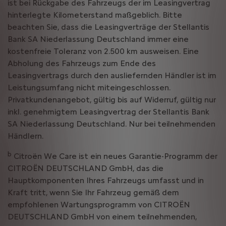
ist bei Rückgabe des Fahrzeugs der im Leasingvertrag
hinterlegte Kilometerstand maßgeblich. Bitte
beachten Sie, dass die Leasingverträge der Stellantis
Bank SA Niederlassung Deutschland immer eine
kostenfreie Toleranz von 2.500 km ausweisen. Eine
Abholung des Fahrzeugs zum Ende des
Leasingvertrags durch den ausliefernden Händler ist im
Leistungsumfang nicht miteingeschlossen.
Privatkundenangebot, gültig bis auf Widerruf, gültig nur
inkl. genehmigtem Leasingvertrag der Stellantis Bank
SA Niederlassung Deutschland. Nur bei teilnehmenden
Händlern.
b
Citroën We Care ist ein neues Garantie-Programm der
CITROËN DEUTSCHLAND GmbH, das die
Hauptkomponenten Ihres Fahrzeugs umfasst und in
Kraft tritt, wenn Sie Ihr Fahrzeug gemäß dem
empfohlenen Wartungsprogramm von CITROËN
DEUTSCHLAND GmbH von einem teilnehmenden,