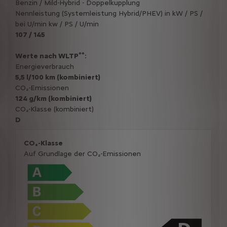
Benzin / Mild-Hybrid - Doppelkupplung
Nennleistung (Systemleistung Hybrid/PHEV) in kW / PS /
bei U/min kw / PS / U/min
107 / 145
**
Werte nach WLTP
:
Energieverbrauch
5,5 l/100 km (kombiniert)
CO₂-Emissionen
124 g/km (kombiniert)
CO₂-Klasse (kombiniert)
D
CO₂-Klasse
Auf Grundlage der CO₂-Emissionen