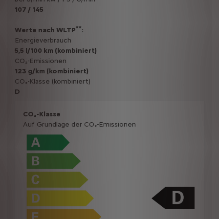
107 / 145
**
Werte nach WLTP
:
Energieverbrauch
5,5 l/100 km (kombiniert)
CO₂-Emissionen
123 g/km (kombiniert)
CO₂-Klasse (kombiniert)
D
CO₂-Klasse
Auf Grundlage der CO₂-Emissionen