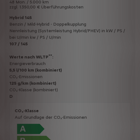
48 Mon. / 5.000 km
zzgl. 1.350,00 € Überführungskosten
Hybrid 145
Benzin / Mild-Hybrid - Doppelkupplung
Nennleistung (Systemleistung Hybrid/PHEV) in kW / PS /
bei U/min kw / PS / U/min
107 / 145
**
Werte nach WLTP
:
Energieverbrauch
5,5 l/100 km (kombiniert)
CO₂-Emissionen
125 g/km (kombiniert)
CO₂-Klasse (kombiniert)
D
CO₂-Klasse
Auf Grundlage der CO₂-Emissionen