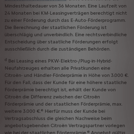
Mindesthaltedauer von 36 Monaten. Eine Laufzeit von
24 Monaten bei KM-Leasingverträgen berechtigt nicht
zu einer Förderung durch das E-Auto-Förderprogramm.
Die Berechnung der staatlichen Förderung ist
überschlägig und unverbindlich. Eine rechtsverbindliche
Entscheidung über staatliche Förderungen erfolgt
ausschließlich durch die zuständigen Behörden.
d
Bei Leasing eines PKW-Elektro-/Plug-in-Hybrid-
Neufahrzeuges erhalten alle Privatkunden eine
Citroën- und Händler-Förderprämie in Höhe von 3.000 €.
Für den Fall, dass der Kunde für eine höhere staatliche
Förderprämie berechtigt ist, erhält der Kunde von
Citroën die Differenz zwischen der Citroën
Förderprämie und der staatlichen Förderprämie, max.
e
weitere 3.000 €.
Hierfür muss der Kunde bei
Vertragsabschluss die gleichen Nachweise beim
angebotsgebenden Citroën Vertragspartner vorlegen
e
wie bei der staatlichen Förderprämie.
Angebot gültig