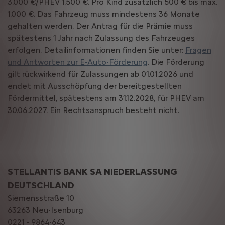
3.000 €/PHEV 1.500 €. Pro Kind zusätzlich 500 € bis max.
1.000 €. Das Fahrzeug muss mindestens 36 Monate
gehalten werden. Der Antrag für die Prämie muss
spätestens 1 Jahr nach Zulassung des Fahrzeuges
erfolgen. Detailinformationen finden Sie unter:
Fragen
und Antworten zur E-Auto-Förderung
. Die Förderung
gilt rückwirkend für Zulassungen ab 01.01.2026 und
endet mit Ausschöpfung der bereitgestellten
Fördermittel, spätestens am 31.12.2028, für PHEV am
30.06.2027. Ein Rechtsanspruch besteht nicht.
STELLANTIS BANK SA NIEDERLASSUNG
DEUTSCHLAND
Siemensstraße 10
63263 Neu-Isenburg
0221 - 9864-643