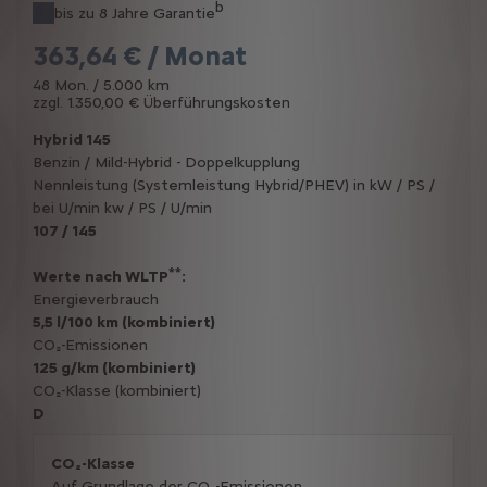
b
bis zu 8 Jahre Garantie
363,64 € / Monat
48 Mon. / 5.000 km
zzgl. 1.350,00 € Überführungskosten
Hybrid 145
Benzin / Mild-Hybrid - Doppelkupplung
Nennleistung (Systemleistung Hybrid/PHEV) in kW / PS /
bei U/min kw / PS / U/min
107 / 145
**
Werte nach WLTP
:
Energieverbrauch
5,5 l/100 km (kombiniert)
CO₂-Emissionen
125 g/km (kombiniert)
CO₂-Klasse (kombiniert)
D
CO₂-Klasse
Auf Grundlage der CO₂-Emissionen