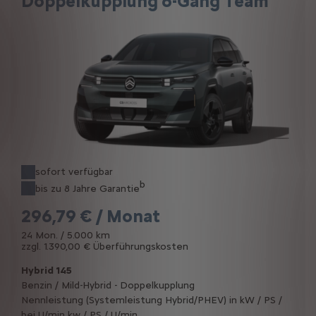
Doppelkupplung 6-Gang Team
sofort verfügbar
b
bis zu 8 Jahre Garantie
296,79 € / Monat
24 Mon. / 5.000 km
zzgl. 1.390,00 € Überführungskosten
Hybrid 145
Benzin / Mild-Hybrid - Doppelkupplung
Nennleistung (Systemleistung Hybrid/PHEV) in kW / PS /
bei U/min kw / PS / U/min