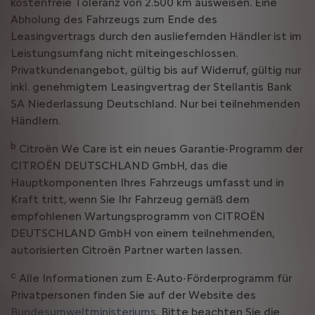
kostenfreie Toleranz von 2.500 km ausweisen. Eine
Abholung des Fahrzeugs zum Ende des
Leasingvertrags durch den ausliefernden Händler ist im
Leistungsumfang nicht miteingeschlossen.
Privatkundenangebot, gültig bis auf Widerruf, gültig nur
inkl. genehmigtem Leasingvertrag der Stellantis Bank
SA Niederlassung Deutschland. Nur bei teilnehmenden
Händlern.
b
Citroën We Care ist ein neues Garantie-Programm der
CITROËN DEUTSCHLAND GmbH, das die
Hauptkomponenten Ihres Fahrzeugs umfasst und in
Kraft tritt, wenn Sie Ihr Fahrzeug gemäß dem
empfohlenen Wartungsprogramm von CITROËN
DEUTSCHLAND GmbH von einem teilnehmenden,
autorisierten Citroën Partner warten lassen.
c
Alle Informationen zum E-Auto-Förderprogramm für
Privatpersonen finden Sie auf der Website des
Bundesumweltministeriums
. Bitte beachten Sie die