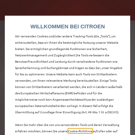
Citroën verdoppelt die staatliche Förderprämie mit
Citroën verdoppelt die Förderprämie - 3.000 €
bis zu 12.000 € Preisvorteil! Mehr erfahren >>
Grundförderung für jeden! Mehr erfahren >>
WILLKOMMEN BEI CITROEN
Wir verwenden Cookies und/oder andere Tracking-Tools (die „Tools“), um
sicherzustellen, dass wir Ihnen die bestmögliche Nutzung unserer Website
bieten. Sie ermöglichen grundlegende Funktionen wie Sicherheit,
ENTDECKEN SIE ALLE
Netzwerkmanagement und Zugänglichkeit.Die Tools verbessern die
Benutzerfreundlichkeit und Leistung durch verschiedene Funktionen wie
Spracherkennung und Suchergebnisse und tragen so dazu bei, unser Angebot
NEUER C5 AIRCROSS
für Sie zu optimieren. Unsere Website kann auch Tools von Drittanbietern
verwenden, um Ihnen relevantere Werbung bereitzustellen. Einige Tools
NEUWAGEN IN
können von Drittanbietern verarbeitet werden, die sich in Ländern außerhalb
des Europäischen Wirtschaftsraums (EWR) befinden und für die
FRANKFURT AM MAIN
möglicherweise noch kein Angemessenheitsbeschluss der zuständigen
europäischen Datenschutzbehörden vorliegt. In diesem Fall erfolgt die
Übermittlung auf Grundlage Ihrer Einwilligung (Art. 49 Abs. 1 lit. a DSGVO).
Wenn Sie mehr über die von uns verwendeten Tools und deren Verwaltung
erfahren möchten, können Sie unsere
Cookie‑Richtlinie
aufrufen oder auf