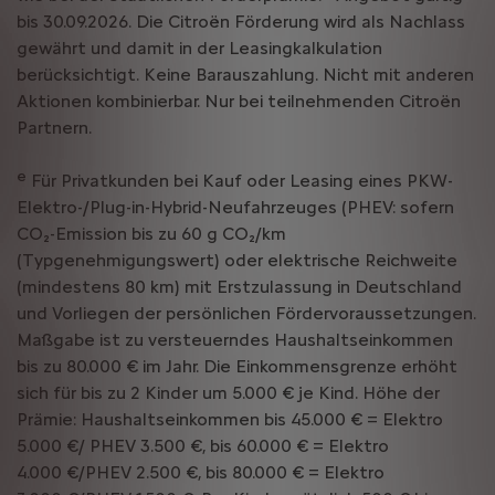
bis 30.09.2026. Die Citroën Förderung wird als Nachlass
gewährt und damit in der Leasingkalkulation
berücksichtigt. Keine Barauszahlung. Nicht mit anderen
Aktionen kombinierbar. Nur bei teilnehmenden Citroën
Partnern.
e
Für Privatkunden bei Kauf oder Leasing eines PKW-
Elektro-/Plug-in-Hybrid-Neufahrzeuges (PHEV: sofern
CO₂-Emission bis zu 60 g CO₂/km
(Typgenehmigungswert) oder elektrische Reichweite
(mindestens 80 km) mit Erstzulassung in Deutschland
und Vorliegen der persönlichen Fördervoraussetzungen.
Maßgabe ist zu versteuerndes Haushaltseinkommen
bis zu 80.000 € im Jahr. Die Einkommensgrenze erhöht
sich für bis zu 2 Kinder um 5.000 € je Kind. Höhe der
Prämie: Haushaltseinkommen bis 45.000 € = Elektro
5.000 €/ PHEV 3.500 €, bis 60.000 € = Elektro
4.000 €/PHEV 2.500 €, bis 80.000 € = Elektro