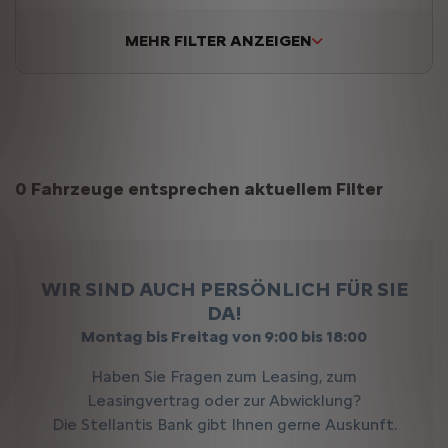
MEHR FILTER ANZEIGEN
Suchergebnisse
0 Fahrzeuge entsprechen aktuellem Filter
WIR SIND AUCH PERSÖNLICH FÜR SIE
DA!
Montag bis Freitag von 9:00 bis 18:00
Haben Sie Fragen zum Leasing, zum
Leasingvertrag oder zur Abwicklung?
Die Stellantis Bank gibt Ihnen gerne Auskunft.