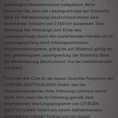
hinterlegte Kilometerstand maßgeblich. Bitte
beachten Sie, dass die Leasingverträge der Stellantis
Bank SA Niederlassung Deutschland immer eine
kostenfreie Toleranz von 2.500 km ausweisen. Eine
Abholung des Fahrzeugs zum Ende des
Leasingvertrags durch den ausliefernden Händler ist im
Leistungsumfang nicht miteingeschlossen.
Privatkundenangebot, gültig bis auf Widerruf, gültig nur
inkl. genehmigtem Leasingvertrag der Stellantis Bank
SA Niederlassung Deutschland. Nur bei teilnehmenden
Händlern.
b
Citroën We Care ist ein neues Garantie-Programm der
CITROËN DEUTSCHLAND GmbH, das die
Hauptkomponenten Ihres Fahrzeugs umfasst und in
Kraft tritt, wenn Sie Ihr Fahrzeug gemäß dem
empfohlenen Wartungsprogramm von CITROËN
DEUTSCHLAND GmbH von einem teilnehmenden,
autorisierten Citroën Partner warten lassen.