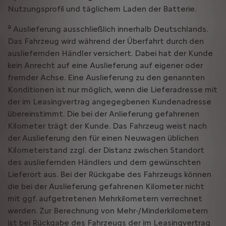
Nutzungsprofil und täglichem Laden der Batterie.
a
Auslieferung ausschließlich innerhalb Deutschlands.
Das Fahrzeug wird während der Überfahrt durch den
ausliefernden Händler versichert. Dabei hat der Kunde
kein Anrecht auf eine Auslieferung auf eigener oder
fremder Achse. Eine Auslieferung zu den genannten
Konditionen ist nur möglich, wenn die Lieferadresse mit
der im Leasingvertrag angegegbenen Kundenadresse
übereinstimmt. Die bei der Anlieferung gefahrenen
Kilometer trägt der Kunde. Das Fahrzeug weist nach
der Auslieferung den für einen Neuwagen üblichen
Kilometerstand zzgl. der Distanz zwischen Standort
des ausliefernden Händlers und dem gewünschten
Lieferort aus. Bei der Rückgabe des Fahrzeugs können
die bei der Auslieferung gefahrenen Kilometer nicht
mit ggf. aufgetretenen Mehrkilometern verrechnet
werden. Zur Berechnung von Mehr-/Minderkilometern
ist bei Rückgabe des Fahrzeugs der im Leasingvertrag