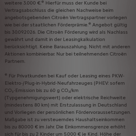
e
weitere 3.000 €.
Hierfür muss der Kunde bei
Vertragsabschluss die gleichen Nachweise beim
angebotsgebenden Citroën Vertragspartner vorlegen
e
wie bei der staatlichen Förderprämie.
Angebot gültig
bis 30.09.2026. Die Citroën Förderung wird als Nachlass
gewährt und damit in der Leasingkalkulation
berücksichtigt. Keine Barauszahlung. Nicht mit anderen
Aktionen kombinierbar. Nur bei teilnehmenden Citroën
Partnern.
e
Für Privatkunden bei Kauf oder Leasing eines PKW-
Elektro-/Plug-in-Hybrid-Neufahrzeuges (PHEV: sofern
CO₂-Emission bis zu 60 g CO₂/km
(Typgenehmigungswert) oder elektrische Reichweite
(mindestens 80 km) mit Erstzulassung in Deutschland
und Vorliegen der persönlichen Fördervoraussetzungen.
Maßgabe ist zu versteuerndes Haushaltseinkommen
bis zu 80.000 € im Jahr. Die Einkommensgrenze erhöht
sich für bis zu 2 Kinder um 5.000 € je Kind. Höhe der