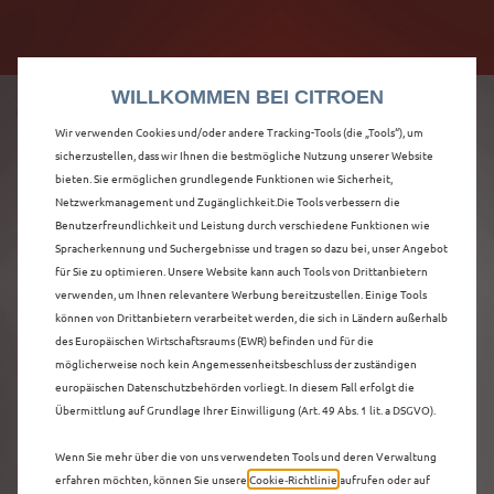
Citroën verdoppelt die staatliche Förderprämie mit
Citroën verdoppelt die Förderprämie - 3.000 €
bis zu 12.000 € Preisvorteil! Mehr erfahren >>
Grundförderung für jeden! Mehr erfahren >>
WILLKOMMEN BEI CITROEN
Wir verwenden Cookies und/oder andere Tracking-Tools (die „Tools“), um
sicherzustellen, dass wir Ihnen die bestmögliche Nutzung unserer Website
bieten. Sie ermöglichen grundlegende Funktionen wie Sicherheit,
ENTDECKEN SIE ALLE
Netzwerkmanagement und Zugänglichkeit.Die Tools verbessern die
Benutzerfreundlichkeit und Leistung durch verschiedene Funktionen wie
Spracherkennung und Suchergebnisse und tragen so dazu bei, unser Angebot
Ë-C4 X NEUWAGEN
für Sie zu optimieren. Unsere Website kann auch Tools von Drittanbietern
verwenden, um Ihnen relevantere Werbung bereitzustellen. Einige Tools
MIT ELEKTRO
können von Drittanbietern verarbeitet werden, die sich in Ländern außerhalb
des Europäischen Wirtschaftsraums (EWR) befinden und für die
ANTRIEB IN MENDEN
möglicherweise noch kein Angemessenheitsbeschluss der zuständigen
europäischen Datenschutzbehörden vorliegt. In diesem Fall erfolgt die
(SAUERLAND)
Übermittlung auf Grundlage Ihrer Einwilligung (Art. 49 Abs. 1 lit. a DSGVO).
Wenn Sie mehr über die von uns verwendeten Tools und deren Verwaltung
erfahren möchten, können Sie unsere
Cookie‑Richtlinie
aufrufen oder auf