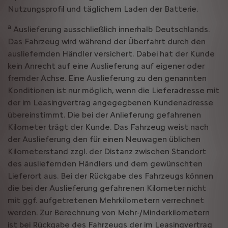
Nutzungsprofil und täglichem Laden der Batterie.
a
Auslieferung ausschließlich innerhalb Deutschlands.
Das Fahrzeug wird während der Überfahrt durch den
ausliefernden Händler versichert. Dabei hat der Kunde
kein Anrecht auf eine Auslieferung auf eigener oder
fremder Achse. Eine Auslieferung zu den genannten
Konditionen ist nur möglich, wenn die Lieferadresse mit
der im Leasingvertrag angegegbenen Kundenadresse
übereinstimmt. Die bei der Anlieferung gefahrenen
Kilometer trägt der Kunde. Das Fahrzeug weist nach
der Auslieferung den für einen Neuwagen üblichen
Kilometerstand zzgl. der Distanz zwischen Standort
des ausliefernden Händlers und dem gewünschten
Lieferort aus. Bei der Rückgabe des Fahrzeugs können
die bei der Auslieferung gefahrenen Kilometer nicht
mit ggf. aufgetretenen Mehrkilometern verrechnet
werden. Zur Berechnung von Mehr-/Minderkilometern
ist bei Rückgabe des Fahrzeugs der im Leasingvertrag