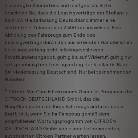
hinterlegte Kilometerstand maßgeblich. Bitte
beachten Sie, dass die Leasingverträge der Stellantis
Bank SA Niederlassung Deutschland immer eine
kostenfreie Toleranz von 2.500 km ausweisen. Eine
Abholung des Fahrzeugs zum Ende des
Leasingvertrags durch den ausliefernden Händler ist im
Leistungsumfang nicht miteingeschlossen.
Privatkundenangebot, gültig bis auf Widerruf, gültig nur
inkl. genehmigtem Leasingvertrag der Stellantis Bank
SA Niederlassung Deutschland. Nur bei teilnehmenden
Händlern.
b
Citroën We Care ist ein neues Garantie-Programm der
CITROËN DEUTSCHLAND GmbH, das die
Hauptkomponenten Ihres Fahrzeugs umfasst und in
Kraft tritt, wenn Sie Ihr Fahrzeug gemäß dem
empfohlenen Wartungsprogramm von CITROËN
DEUTSCHLAND GmbH von einem teilnehmenden,
autorisierten Citroën Partner warten lassen.