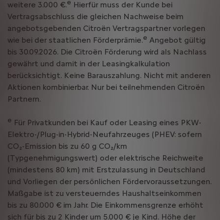
e
weitere 3.000 €.
Hierfür muss der Kunde bei
Vertragsabschluss die gleichen Nachweise beim
angebotsgebenden Citroën Vertragspartner vorlegen
e
wie bei der staatlichen Förderprämie.
Angebot gültig
bis 30.09.2026. Die Citroën Förderung wird als Nachlass
gewährt und damit in der Leasingkalkulation
berücksichtigt. Keine Barauszahlung. Nicht mit anderen
Aktionen kombinierbar. Nur bei teilnehmenden Citroën
Partnern.
e
Für Privatkunden bei Kauf oder Leasing eines PKW-
Elektro-/Plug-in-Hybrid-Neufahrzeuges (PHEV: sofern
CO₂-Emission bis zu 60 g CO₂/km
(Typgenehmigungswert) oder elektrische Reichweite
(mindestens 80 km) mit Erstzulassung in Deutschland
und Vorliegen der persönlichen Fördervoraussetzungen.
Maßgabe ist zu versteuerndes Haushaltseinkommen
bis zu 80.000 € im Jahr. Die Einkommensgrenze erhöht
sich für bis zu 2 Kinder um 5.000 € je Kind. Höhe der