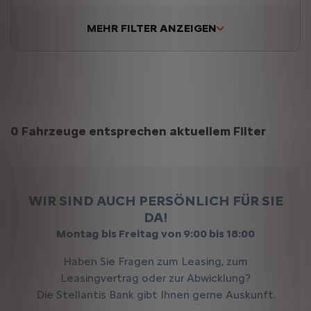
MEHR FILTER ANZEIGEN
Suchergebnisse
0 Fahrzeuge entsprechen aktuellem Filter
WIR SIND AUCH PERSÖNLICH FÜR SIE
DA!
Montag bis Freitag von 9:00 bis 18:00
Haben Sie Fragen zum Leasing, zum
Leasingvertrag oder zur Abwicklung?
Die Stellantis Bank gibt Ihnen gerne Auskunft.