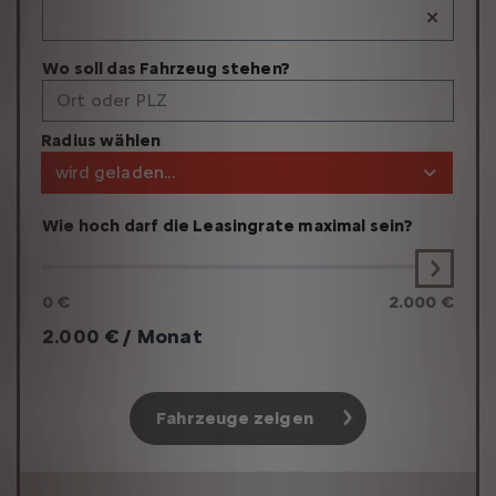
×
Wo soll das Fahrzeug stehen?
Ort oder PLZ
Radius wählen
wird geladen...
Wie hoch darf die Leasingrate maximal sein?
0 €
2.000 €
2.000
€ / Monat
Fahrzeuge zeigen