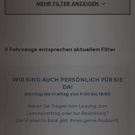
MEHR FILTER ANZEIGEN
Suchergebnisse
0 Fahrzeuge entsprechen aktuellem Filter
WIR SIND AUCH PERSÖNLICH FÜR SIE
DA!
Montag bis Freitag von 9:00 bis 18:00
Haben Sie Fragen zum Leasing, zum
Leasingvertrag oder zur Abwicklung?
Die Stellantis Bank gibt Ihnen gerne Auskunft.