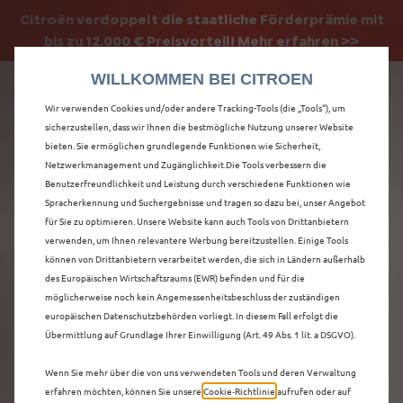
Citroën verdoppelt die staatliche Förderprämie mit
Citroën verdoppelt die Förderprämie - 3.000 €
bis zu 12.000 € Preisvorteil! Mehr erfahren >>
Grundförderung für jeden! Mehr erfahren >>
WILLKOMMEN BEI CITROEN
Wir verwenden Cookies und/oder andere Tracking-Tools (die „Tools“), um
sicherzustellen, dass wir Ihnen die bestmögliche Nutzung unserer Website
bieten. Sie ermöglichen grundlegende Funktionen wie Sicherheit,
ENTDECKEN SIE ALLE
Netzwerkmanagement und Zugänglichkeit.Die Tools verbessern die
Benutzerfreundlichkeit und Leistung durch verschiedene Funktionen wie
Spracherkennung und Suchergebnisse und tragen so dazu bei, unser Angebot
Ë-C4 X NEUWAGEN
für Sie zu optimieren. Unsere Website kann auch Tools von Drittanbietern
verwenden, um Ihnen relevantere Werbung bereitzustellen. Einige Tools
MIT ELEKTRO
können von Drittanbietern verarbeitet werden, die sich in Ländern außerhalb
des Europäischen Wirtschaftsraums (EWR) befinden und für die
ANTRIEB IN
möglicherweise noch kein Angemessenheitsbeschluss der zuständigen
europäischen Datenschutzbehörden vorliegt. In diesem Fall erfolgt die
LEVERKUSEN
Übermittlung auf Grundlage Ihrer Einwilligung (Art. 49 Abs. 1 lit. a DSGVO).
Wenn Sie mehr über die von uns verwendeten Tools und deren Verwaltung
erfahren möchten, können Sie unsere
Cookie‑Richtlinie
aufrufen oder auf