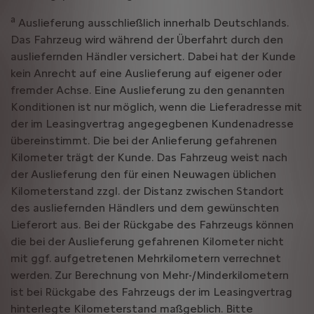
a
Auslieferung ausschließlich innerhalb Deutschlands.
Das Fahrzeug wird während der Überfahrt durch den
ausliefernden Händler versichert. Dabei hat der Kunde
kein Anrecht auf eine Auslieferung auf eigener oder
fremder Achse. Eine Auslieferung zu den genannten
Konditionen ist nur möglich, wenn die Lieferadresse mit
der im Leasingvertrag angegegbenen Kundenadresse
übereinstimmt. Die bei der Anlieferung gefahrenen
Kilometer trägt der Kunde. Das Fahrzeug weist nach
der Auslieferung den für einen Neuwagen üblichen
Kilometerstand zzgl. der Distanz zwischen Standort
des ausliefernden Händlers und dem gewünschten
Lieferort aus. Bei der Rückgabe des Fahrzeugs können
die bei der Auslieferung gefahrenen Kilometer nicht
mit ggf. aufgetretenen Mehrkilometern verrechnet
werden. Zur Berechnung von Mehr-/Minderkilometern
ist bei Rückgabe des Fahrzeugs der im Leasingvertrag
hinterlegte Kilometerstand maßgeblich. Bitte