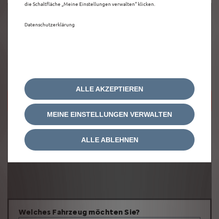
die Schaltfläche „Meine Einstellungen verwalten“ klicken.
Datenschutzerklärung
ALLE AKZEPTIEREN
Um diese Google Maps-Karte anzuzeigen,
akzeptieren Sie bitte die für
Marketing/Werbung relevanten-Cookies.
MEINE EINSTELLUNGEN VERWALTEN
ALLE ABLEHNEN
Welches Fahrzeug möchten Sie?