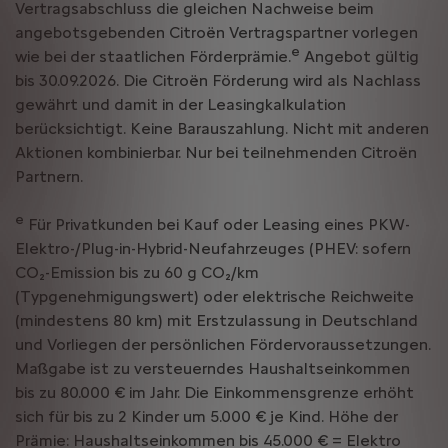
Vertragsabschluss die gleichen Nachweise beim
angebotsgebenden Citroën Vertragspartner vorlegen
e
wie bei der staatlichen Förderprämie.
Angebot gültig
bis 30.09.2026. Die Citroën Förderung wird als Nachlass
gewährt und damit in der Leasingkalkulation
berücksichtigt. Keine Barauszahlung. Nicht mit anderen
Aktionen kombinierbar. Nur bei teilnehmenden Citroën
Partnern.
e
Für Privatkunden bei Kauf oder Leasing eines PKW-
Elektro-/Plug-in-Hybrid-Neufahrzeuges (PHEV: sofern
CO₂-Emission bis zu 60 g CO₂/km
(Typgenehmigungswert) oder elektrische Reichweite
(mindestens 80 km) mit Erstzulassung in Deutschland
und Vorliegen der persönlichen Fördervoraussetzungen.
Maßgabe ist zu versteuerndes Haushaltseinkommen
bis zu 80.000 € im Jahr. Die Einkommensgrenze erhöht
sich für bis zu 2 Kinder um 5.000 € je Kind. Höhe der
Prämie: Haushaltseinkommen bis 45.000 € = Elektro