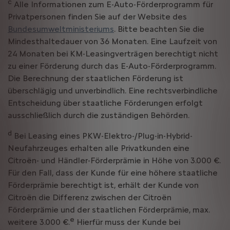
c
Alle Informationen zum E-Auto-Förderprogramm für
Privatpersonen finden Sie auf der Website des
Bundesumweltministeriums
. Bitte beachten Sie die
Mindesthaltedauer von 36 Monaten. Eine Laufzeit von
24 Monaten bei KM-Leasingverträgen berechtigt nicht
zu einer Förderung durch das E-Auto-Förderprogramm.
Die Berechnung der staatlichen Förderung ist
überschlägig und unverbindlich. Eine rechtsverbindliche
Entscheidung über staatliche Förderungen erfolgt
ausschließlich durch die zuständigen Behörden.
d
Bei Leasing eines PKW-Elektro-/Plug-in-Hybrid-
Neufahrzeuges erhalten alle Privatkunden eine
Citroën- und Händler-Förderprämie in Höhe von 3.000 €.
Für den Fall, dass der Kunde für eine höhere staatliche
Förderprämie berechtigt ist, erhält der Kunde von
Citroën die Differenz zwischen der Citroën
Förderprämie und der staatlichen Förderprämie, max.
e
weitere 3.000 €.
Hierfür muss der Kunde bei