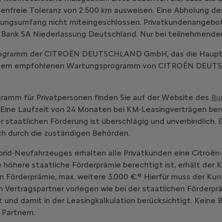
enfreie Toleranz von 2.500 km ausweisen. Eine Abholung d
ungsumfang nicht miteingeschlossen. Privatkundenangebot, gü
 Bank SA Niederlassung Deutschland. Nur bei teilnehmende
-Programm der CITROËN DEUTSCHLAND GmbH, das die Haupt
emäß dem empfohlenen Wartungsprogramm von CITROËN DE
ramm für Privatpersonen finden Sie auf der Website des
Bu
Eine Laufzeit von 24 Monaten bei KM-Leasingverträgen bere
staatlichen Förderung ist überschlägig und unverbindlich. 
ich durch die zuständigen Behörden.
brid-Neufahrzeuges erhalten alle Privatkunden eine Citroën
ne höhere staatliche Förderprämie berechtigt ist, erhält der
e
n Förderprämie, max. weitere 3.000 €.
Hierfür muss der Kun
ertragspartner vorlegen wie bei der staatlichen Förderprä
 und damit in der Leasingkalkulation berücksichtigt. Keine
 Partnern.