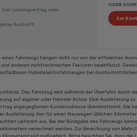
ODER SCHRE
, zum Leasingvertrag oder
Zur Kont
 gerne Auskunft.
ines Fahrzeugs hängen nicht nur von der effizienten Ausn
 und anderen nichttechnischen Faktoren beeinflusst. Gewic
aufladbaren Hybridelektrofahrzeugen bei durchschnittlich
schlands. Das Fahrzeug wird während der Überfahrt durch de
erung auf eigener oder fremder Achse. Eine Auslieferung zu
vertrag angegegbenen Kundenadresse übereinstimmt. Die be
er Auslieferung den für einen Neuwagen üblichen Kilometer
chten Lieferort aus. Bei der Rückgabe des Fahrzeugs könne
hrkilometern verrechnet werden. Zur Berechnung von Mehr-/
 Kilometerstand maßgeblich. Bitte beachten Sie, dass die L