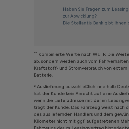
Haben Sie Fragen zum Leasing
zur Abwicklung?
Die Stellantis Bank gibt Ihnen
**
Kombinierte Werte nach WLTP. Die Werte e
ab, sondern werden auch vom Fahrverhalten
Kraftstoff- und Stromverbrauch von extern 
Batterie.
a
Auslieferung ausschließlich innerhalb Deut
hat der Kunde kein Anrecht auf eine Auslief
wenn die Lieferadresse mit der im Leasing
trägt der Kunde. Das Fahrzeug weist nach d
des ausliefernden Händlers und dem gewüns
Kilometer nicht mit ggf. aufgetretenen Me
Fahrzeugs der im Leasingvertrag hinterlegte