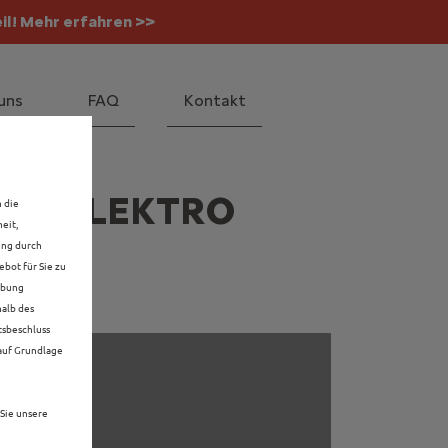
il! Mehr erfahren >>
 Mehr erfahren >>
uns
FAQ
Kontakt
MIT ELEKTRO
n die
eit,
ung durch
bot für Sie zu
rbung
halb des
tsbeschluss
 auf Grundlage
Sie unsere