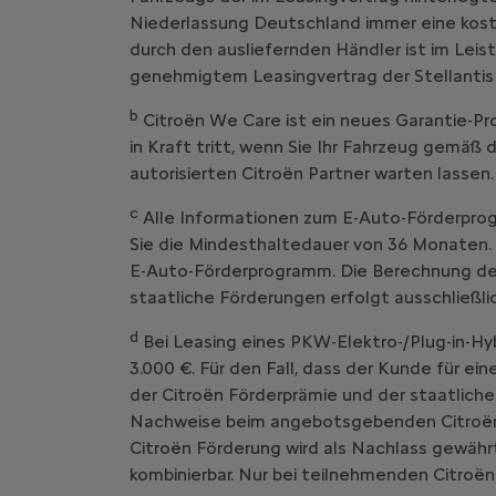
Niederlassung Deutschland immer eine kost
durch den ausliefernden Händler ist im Leist
genehmigtem Leasingvertrag der Stellantis
b
Citroën We Care ist ein neues Garantie
in Kraft tritt, wenn Sie Ihr Fahrzeug g
autorisierten Citroën Partner warten lassen.
c
Alle Informationen zum E-Auto-Förderprog
Sie die Mindesthaltedauer von 36 Monaten. 
E-Auto-Förderprogramm. Die Berechnung der 
staatliche Förderungen erfolgt ausschließl
d
Bei Leasing eines PKW-Elektro-/Plug-in-Hy
3.000 €. Für den Fall, dass der Kunde für ei
der Citroën Förderprämie und der staatliche
Nachweise beim angebotsgebenden Citroën V
Citroën Förderung wird als Nachlass gewährt
kombinierbar. Nur bei teilnehmenden Citroën