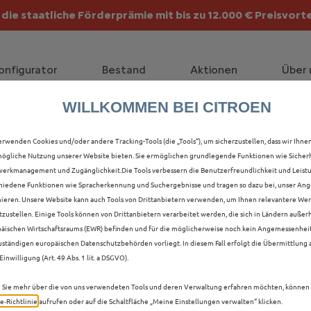
die staatliche Förderprämie mit bis zu 12.000 € Preisvorte
lt die Förderprämie - 3.000 € Grundförderung für jeden!
onfigurator
Bestand
Aktionen
Über 
WILLKOMMEN BEI CITROEN
LLE Ë-C4 X NEUWAGEN 
erwenden Cookies und/oder andere Tracking-Tools (die „Tools“), um sicherzustellen, dass wir Ihne
ögliche Nutzung unserer Website bieten. Sie ermöglichen grundlegende Funktionen wie Sicherh
STANZ
erkmanagement und Zugänglichkeit.Die Tools verbessern die Benutzerfreundlichkeit und Leist
hiedene Funktionen wie Spracherkennung und Suchergebnisse und tragen so dazu bei, unser Ange
ieren. Unsere Website kann auch Tools von Drittanbietern verwenden, um Ihnen relevantere We
tzustellen. Einige Tools können von Drittanbietern verarbeitet werden, die sich in Ländern außer
äischen Wirtschaftsraums (EWR) befinden und für die möglicherweise noch kein Angemessenhei
uständigen europäischen Datenschutzbehörden vorliegt. In diesem Fall erfolgt die Übermittlung
Einwilligung (Art. 49 Abs. 1 lit. a DSGVO).
Sie mehr über die von uns verwendeten Tools und deren Verwaltung erfahren möchten, können 
e‑Richtlinie
aufrufen oder auf die Schaltfläche „Meine Einstellungen verwalten“ klicken.