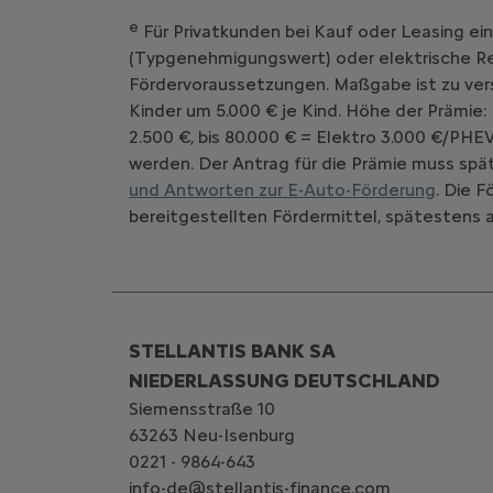
e
Für Privatkunden bei Kauf oder Leasing ei
(Typgenehmigungswert) oder elektrische Rei
Fördervoraussetzungen. Maßgabe ist zu vers
Kinder um 5.000 € je Kind. Höhe der Prämie:
2.500 €, bis 80.000 € = Elektro 3.000 €/PHE
werden. Der Antrag für die Prämie muss spät
und Antworten zur E-Auto-Förderung
. Die 
bereitgestellten Fördermittel, spätestens a
STELLANTIS BANK SA
NIEDERLASSUNG DEUTSCHLAND
Siemensstraße 10
63263 Neu-Isenburg
0221 - 9864-643
info-de@stellantis-finance.com