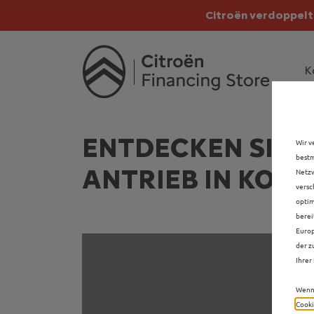
Citroën verdoppelt 
Citroën verdoppe
K
ENTDECKEN SIE A
Wir v
bestm
ANTRIEB IN KON
Netzw
versc
optim
berei
Europ
der z
Ihrer 
Wenn 
Cooki