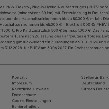
nes PKW-Elektro-/Plug-in-Hybrid-Neufahrzeuges (PHEV: sofe
chweite (mindestens 80 km) mit Erstzulassung in Deutschl
teuerndes Haushaltseinkommen bis zu 80.000 € im Jahr. Die
 Haushaltseinkommen bis 45.000 € = Elektro 5.000 €/ PHEV 3
V 1.500 €. Pro Kind zusätzlich 500 € bis max. 1.000 €. Das 
estens 1 Jahr nach Zulassung des Fahrzeuges erfolgen. Deta
Förderung gilt rückwirkend für Zulassungen ab 01.01.2026 un
m 31.12.2028, für PHEV am 30.06.2027. Ein Rechtsanspruch be
Kontakt
Stellantis Ban
Impressum
Deutschland
Rechtliche Hinweise
Citroën‎ Deuts
Datenschutz
Cookie-Einstellungen
Barrierefreiheit