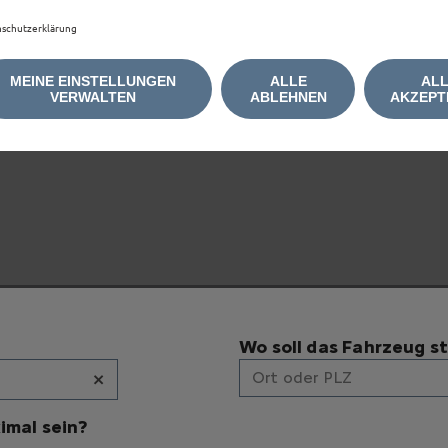
schutzerklärung
MEINE EINSTELLUNGEN
ALLE
AL
e anzuzeigen, akzeptieren Sie bitte die für Marketing/W
VERWALTEN
ABLEHNEN
AKZEPT
Wo soll das Fahrzeug s
×
Ort oder PLZ
imal sein?