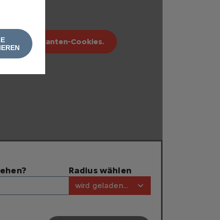
LE
erbung relevanten-Cookies.
IEREN
tehen?
Radius wählen
wird geladen...