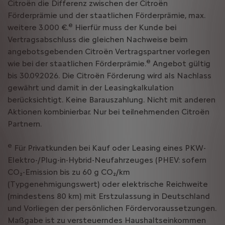
Citroën die Differenz zwischen der Citroën
Förderprämie und der staatlichen Förderprämie, max.
e
weitere 3.000 €.
Hierfür muss der Kunde bei
Vertragsabschluss die gleichen Nachweise beim
angebotsgebenden Citroën Vertragspartner vorlegen
e
wie bei der staatlichen Förderprämie.
Angebot gültig
bis 30.09.2026. Die Citroën Förderung wird als Nachlass
gewährt und damit in der Leasingkalkulation
berücksichtigt. Keine Barauszahlung. Nicht mit anderen
Aktionen kombinierbar. Nur bei teilnehmenden Citroën
Partnern.
e
Für Privatkunden bei Kauf oder Leasing eines PKW-
Elektro-/Plug-in-Hybrid-Neufahrzeuges (PHEV: sofern
CO₂-Emission bis zu 60 g CO₂/km
(Typgenehmigungswert) oder elektrische Reichweite
(mindestens 80 km) mit Erstzulassung in Deutschland
und Vorliegen der persönlichen Fördervoraussetzungen.
Maßgabe ist zu versteuerndes Haushaltseinkommen