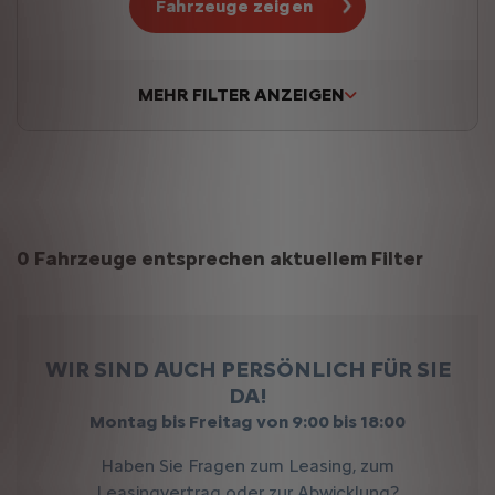
Fahrzeuge zeigen
MEHR FILTER ANZEIGEN
Suchergebnisse
0 Fahrzeuge entsprechen aktuellem Filter
WIR SIND AUCH PERSÖNLICH FÜR SIE
DA!
Montag bis Freitag von 9:00 bis 18:00
Haben Sie Fragen zum Leasing, zum
Leasingvertrag oder zur Abwicklung?