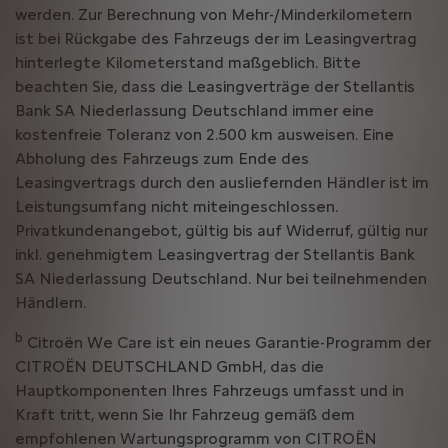
werden. Zur Berechnung von Mehr-/Minderkilometern
ist bei Rückgabe des Fahrzeugs der im Leasingvertrag
hinterlegte Kilometerstand maßgeblich. Bitte
beachten Sie, dass die Leasingverträge der Stellantis
Bank SA Niederlassung Deutschland immer eine
kostenfreie Toleranz von 2.500 km ausweisen. Eine
Abholung des Fahrzeugs zum Ende des
Leasingvertrags durch den ausliefernden Händler ist im
Leistungsumfang nicht miteingeschlossen.
Privatkundenangebot, gültig bis auf Widerruf, gültig nur
inkl. genehmigtem Leasingvertrag der Stellantis Bank
SA Niederlassung Deutschland. Nur bei teilnehmenden
Händlern.
b
Citroën We Care ist ein neues Garantie-Programm der
CITROËN DEUTSCHLAND GmbH, das die
Hauptkomponenten Ihres Fahrzeugs umfasst und in
Kraft tritt, wenn Sie Ihr Fahrzeug gemäß dem
empfohlenen Wartungsprogramm von CITROËN