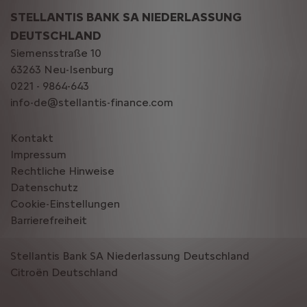
STELLANTIS BANK SA NIEDERLASSUNG
DEUTSCHLAND
Siemensstraße 10
63263 Neu-Isenburg
0221 - 9864-643
info-de@stellantis-finance.com
Kontakt
Impressum
Rechtliche Hinweise
Datenschutz
Cookie-Einstellungen
Barrierefreiheit
Stellantis Bank SA Niederlassung Deutschland
Citroën‎ Deutschland