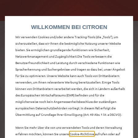
Citroën verdoppelt die staatliche Förderprämie mit
Citroën verdoppelt die Förderprämie - 3.000 €
bis zu 12.000 € Preisvorteil! Mehr erfahren >>
Grundförderung für jeden! Mehr erfahren >>
WILLKOMMEN BEI CITROEN
Wir verwenden Cookies und/oder andere Tracking-Tools (die „Tools“), um
sicherzustellen, dass wir Ihnen die bestmögliche Nutzung unserer Website
bieten. Sie ermöglichen grundlegende Funktionen wie Sicherheit,
ENTDECKEN SIE ALLE
Netzwerkmanagement und Zugänglichkeit.Die Tools verbessern die
Benutzerfreundlichkeit und Leistung durch verschiedene Funktionen wie
Spracherkennung und Suchergebnisse und tragen so dazu bei, unser Angebot
Ë-C4 X NEUWAGEN
für Sie zu optimieren. Unsere Website kann auch Tools von Drittanbietern
verwenden, um Ihnen relevantere Werbung bereitzustellen. Einige Tools
MIT ELEKTRO
können von Drittanbietern verarbeitet werden, die sich in Ländern außerhalb
des Europäischen Wirtschaftsraums (EWR) befinden und für die
ANTRIEB IN
möglicherweise noch kein Angemessenheitsbeschluss der zuständigen
europäischen Datenschutzbehörden vorliegt. In diesem Fall erfolgt die
ESSLINGEN AM
Übermittlung auf Grundlage Ihrer Einwilligung (Art. 49 Abs. 1 lit. a DSGVO).
NECKAR
Wenn Sie mehr über die von uns verwendeten Tools und deren Verwaltung
erfahren möchten, können Sie unsere
Cookie‑Richtlinie
aufrufen oder auf