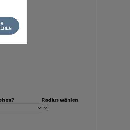
LE
IEREN
tehen?
Radius wählen