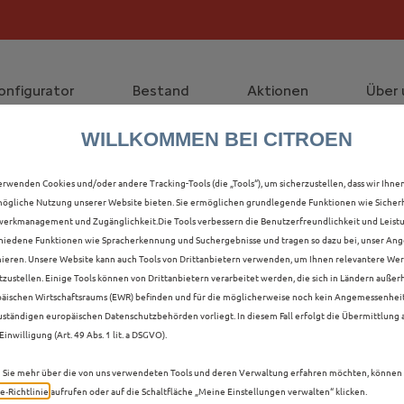
die staatliche Förderprämie mit bis zu 12.000 € Preisvorte
lt die Förderprämie - 3.000 € Grundförderung für jeden!
onfigurator
Bestand
Aktionen
Über 
WILLKOMMEN BEI CITROEN
ALLE Ë-C3 AIRCROSS NE
erwenden Cookies und/oder andere Tracking-Tools (die „Tools“), um sicherzustellen, dass wir Ihne
ögliche Nutzung unserer Website bieten. Sie ermöglichen grundlegende Funktionen wie Sicherh
B IN STRALSUND
erkmanagement und Zugänglichkeit.Die Tools verbessern die Benutzerfreundlichkeit und Leist
hiedene Funktionen wie Spracherkennung und Suchergebnisse und tragen so dazu bei, unser Ange
ieren. Unsere Website kann auch Tools von Drittanbietern verwenden, um Ihnen relevantere We
tzustellen. Einige Tools können von Drittanbietern verarbeitet werden, die sich in Ländern außer
äischen Wirtschaftsraums (EWR) befinden und für die möglicherweise noch kein Angemessenhei
uständigen europäischen Datenschutzbehörden vorliegt. In diesem Fall erfolgt die Übermittlung
Einwilligung (Art. 49 Abs. 1 lit. a DSGVO).
Sie mehr über die von uns verwendeten Tools und deren Verwaltung erfahren möchten, können 
e‑Richtlinie
aufrufen oder auf die Schaltfläche „Meine Einstellungen verwalten“ klicken.