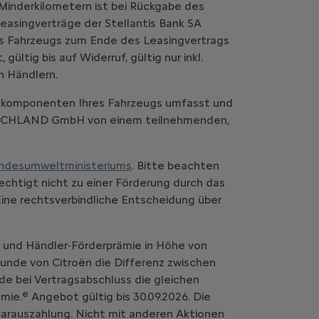
Minderkilometern ist bei Rückgabe des
easingverträge der Stellantis Bank SA
es Fahrzeugs zum Ende des Leasingvertrags
ltig bis auf Widerruf, gültig nur inkl.
n Händlern.
komponenten Ihres Fahrzeugs umfasst und
UTSCHLAND GmbH von einem teilnehmenden,
ndesumweltministeriums
. Bitte beachten
chtigt nicht zu einer Förderung durch das
Eine rechtsverbindliche Entscheidung über
- und Händler-Förderprämie in Höhe von
 Kunde von Citroën die Differenz zwischen
de bei Vertragsabschluss die gleichen
e
mie.
Angebot gültig bis 30.09.2026. Die
 Barauszahlung. Nicht mit anderen Aktionen