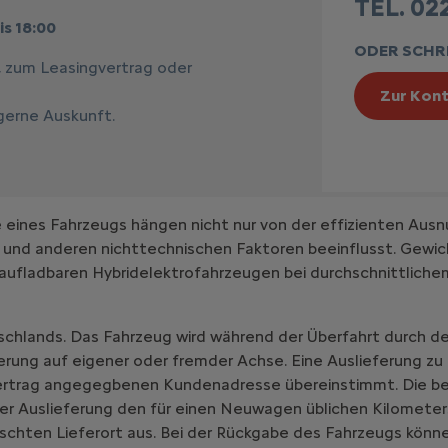
TEL. 022
is 18:00
ODER SCHRE
, zum Leasingvertrag oder
Zur Kont
 gerne Auskunft.
ines Fahrzeugs hängen nicht nur von der effizienten Ausn
 und anderen nichttechnischen Faktoren beeinflusst. Gewic
aufladbaren Hybridelektrofahrzeugen bei durchschnittlich
schlands. Das Fahrzeug wird während der Überfahrt durch de
erung auf eigener oder fremder Achse. Eine Auslieferung zu
vertrag angegegbenen Kundenadresse übereinstimmt. Die be
er Auslieferung den für einen Neuwagen üblichen Kilometer
chten Lieferort aus. Bei der Rückgabe des Fahrzeugs könne