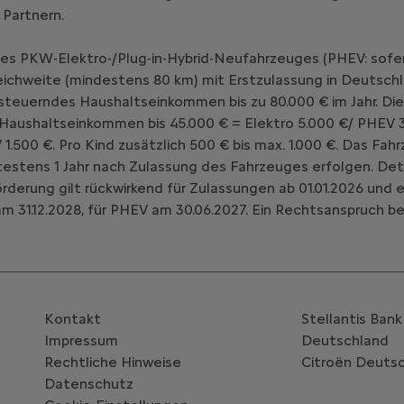
 Partnern.
nes PKW-Elektro-/Plug-in-Hybrid-Neufahrzeuges (PHEV: sofe
chweite (mindestens 80 km) mit Erstzulassung in Deutschl
teuerndes Haushaltseinkommen bis zu 80.000 € im Jahr. Die
 Haushaltseinkommen bis 45.000 € = Elektro 5.000 €/ PHEV 3
V 1.500 €. Pro Kind zusätzlich 500 € bis max. 1.000 €. Das 
estens 1 Jahr nach Zulassung des Fahrzeuges erfolgen. Deta
Förderung gilt rückwirkend für Zulassungen ab 01.01.2026 un
m 31.12.2028, für PHEV am 30.06.2027. Ein Rechtsanspruch be
Kontakt
Stellantis Ban
Impressum
Deutschland
Rechtliche Hinweise
Citroën‎ Deuts
Datenschutz