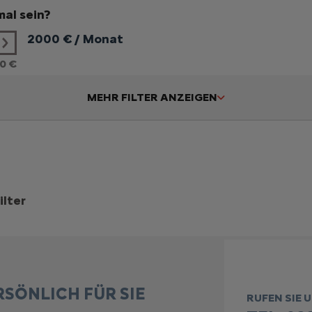
al sein?
2000
€ / Monat
0 €
MEHR FILTER ANZEIGEN
ilter
RSÖNLICH FÜR SIE
RUFEN SIE 