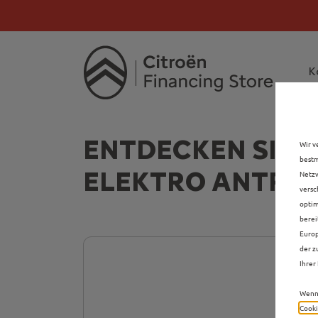
Citroën verdoppelt 
Citroën verdoppe
K
ENTDECKEN SIE 
Wir v
bestm
ELEKTRO ANTRIE
Netzw
versc
optim
berei
Europ
der z
Ihrer 
Wenn 
Cooki