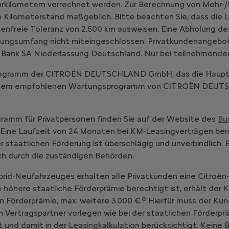
hrkilometern verrechnet werden. Zur Berechnung von Mehr-/
 Kilometerstand maßgeblich. Bitte beachten Sie, dass die L
enfreie Toleranz von 2.500 km ausweisen. Eine Abholung d
ungsumfang nicht miteingeschlossen. Privatkundenangebot, gü
 Bank SA Niederlassung Deutschland. Nur bei teilnehmende
-Programm der CITROËN DEUTSCHLAND GmbH, das die Haupt
emäß dem empfohlenen Wartungsprogramm von CITROËN DE
ramm für Privatpersonen finden Sie auf der Website des
Bu
Eine Laufzeit von 24 Monaten bei KM-Leasingverträgen bere
staatlichen Förderung ist überschlägig und unverbindlich. 
ich durch die zuständigen Behörden.
brid-Neufahrzeuges erhalten alle Privatkunden eine Citroën
ne höhere staatliche Förderprämie berechtigt ist, erhält der
e
n Förderprämie, max. weitere 3.000 €.
Hierfür muss der Kun
ertragspartner vorlegen wie bei der staatlichen Förderprä
 und damit in der Leasingkalkulation berücksichtigt. Keine