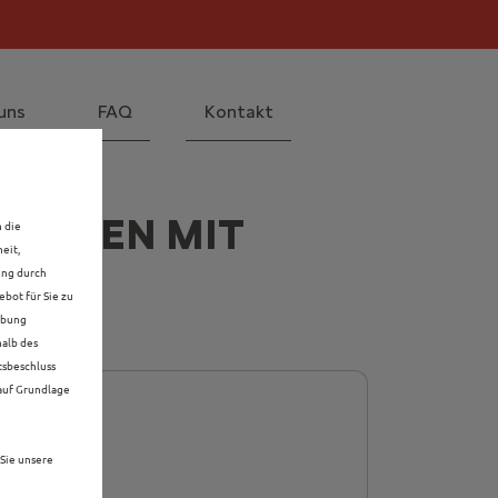
il! Mehr erfahren >>
 Mehr erfahren >>
uns
FAQ
Kontakt
UWAGEN MIT
n die
eit,
ung durch
bot für Sie zu
rbung
halb des
tsbeschluss
 auf Grundlage
Sie unsere