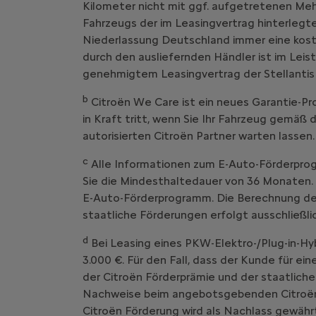
Kilometer nicht mit ggf. aufgetretenen Me
Fahrzeugs der im Leasingvertrag hinterlegte
Niederlassung Deutschland immer eine kost
durch den ausliefernden Händler ist im Leist
genehmigtem Leasingvertrag der Stellantis
b
Citroën We Care ist ein neues Garantie
in Kraft tritt, wenn Sie Ihr Fahrzeug g
autorisierten Citroën Partner warten lassen.
c
Alle Informationen zum E-Auto-Förderprog
Sie die Mindesthaltedauer von 36 Monaten. 
E-Auto-Förderprogramm. Die Berechnung der 
staatliche Förderungen erfolgt ausschließl
d
Bei Leasing eines PKW-Elektro-/Plug-in-Hy
3.000 €. Für den Fall, dass der Kunde für ei
der Citroën Förderprämie und der staatliche
Nachweise beim angebotsgebenden Citroën V
Citroën Förderung wird als Nachlass gewährt