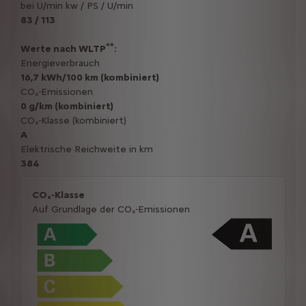
bei U/min kw / PS / U/min
83 / 113
**
Werte nach WLTP
:
Energieverbrauch
16,7 kWh/100 km (kombiniert)
CO₂-Emissionen
0 g/km (kombiniert)
CO₂-Klasse (kombiniert)
A
Elektrische Reichweite in km
384
CO₂-Klasse
Auf Grundlage der CO₂-Emissionen