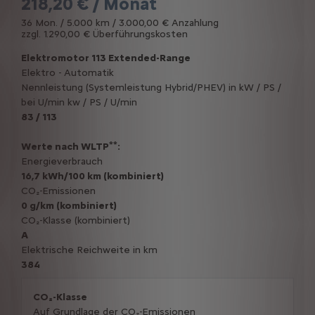
218,20 € / Monat
36 Mon. / 5.000 km / 3.000,00 € Anzahlung
zzgl. 1.290,00 € Überführungskosten
Elektromotor 113 Extended-Range
Elektro - Automatik
Nennleistung (Systemleistung Hybrid/PHEV) in kW / PS /
bei U/min kw / PS / U/min
83 / 113
**
Werte nach WLTP
:
Energieverbrauch
16,7 kWh/100 km (kombiniert)
CO₂-Emissionen
0 g/km (kombiniert)
CO₂-Klasse (kombiniert)
A
Elektrische Reichweite in km
384
CO₂-Klasse
Auf Grundlage der CO₂-Emissionen