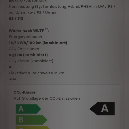
Elektro - Automatik
Nennleistung (Systemleistung Hybrid/PHEV) in kW / PS /
bei U/min kw / PS / U/min
83 / 113
**
Werte nach WLTP
:
Energieverbrauch
16,7 kWh/100 km (kombiniert)
CO₂-Emissionen
0 g/km (kombiniert)
CO₂-Klasse (kombiniert)
A
Elektrische Reichweite in km
384
CO₂-Klasse
Auf Grundlage der CO₂-Emissionen