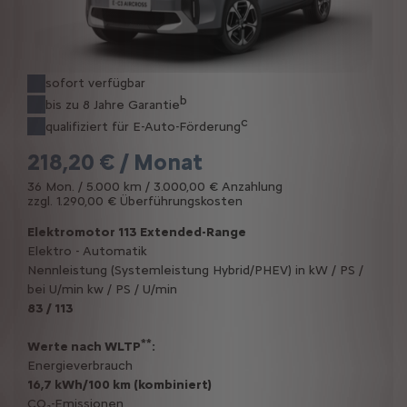
sofort verfügbar
b
bis zu 8 Jahre Garantie
c
qualifiziert für E-Auto-Förderung
218,20 € / Monat
36 Mon. / 5.000 km / 3.000,00 € Anzahlung
zzgl. 1.290,00 € Überführungskosten
Elektromotor 113 Extended-Range
Elektro - Automatik
Nennleistung (Systemleistung Hybrid/PHEV) in kW / PS /
bei U/min kw / PS / U/min
83 / 113
**
Werte nach WLTP
:
Energieverbrauch
16,7 kWh/100 km (kombiniert)
CO₂-Emissionen