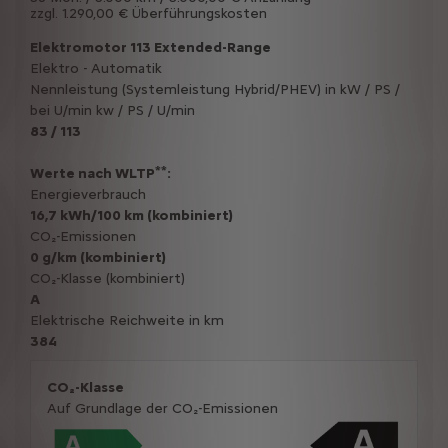
zzgl. 1.290,00 € Überführungskosten
Elektromotor 113 Extended-Range
Elektro - Automatik
Nennleistung (Systemleistung Hybrid/PHEV) in kW / PS /
bei U/min kw / PS / U/min
83 / 113
**
Werte nach WLTP
:
Energieverbrauch
16,7 kWh/100 km (kombiniert)
CO₂-Emissionen
0 g/km (kombiniert)
CO₂-Klasse (kombiniert)
A
Elektrische Reichweite in km
384
CO₂-Klasse
Auf Grundlage der CO₂-Emissionen