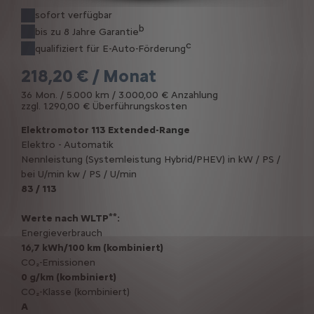
sofort verfügbar
b
bis zu 8 Jahre Garantie
c
qualifiziert für E-Auto-Förderung
218,20 € / Monat
36 Mon. / 5.000 km / 3.000,00 € Anzahlung
zzgl. 1.290,00 € Überführungskosten
Elektromotor 113 Extended-Range
Elektro - Automatik
Nennleistung (Systemleistung Hybrid/PHEV) in kW / PS /
bei U/min kw / PS / U/min
83 / 113
**
Werte nach WLTP
:
Energieverbrauch
16,7 kWh/100 km (kombiniert)
CO₂-Emissionen
0 g/km (kombiniert)
CO₂-Klasse (kombiniert)
A