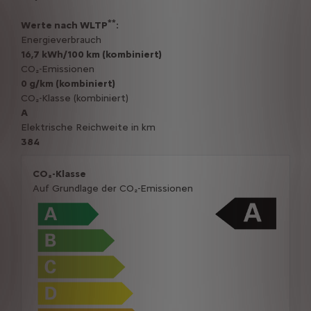
**
Werte nach WLTP
:
Energieverbrauch
16,7 kWh/100 km (kombiniert)
CO₂-Emissionen
0 g/km (kombiniert)
CO₂-Klasse (kombiniert)
A
Elektrische Reichweite in km
384
CO₂-Klasse
Auf Grundlage der CO₂-Emissionen