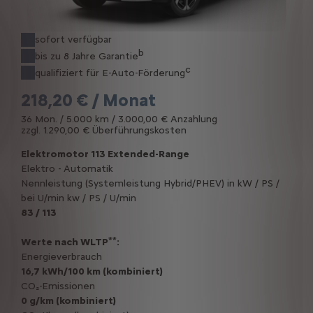
sofort verfügbar
b
bis zu 8 Jahre Garantie
c
qualifiziert für E-Auto-Förderung
218,20 € / Monat
36 Mon. / 5.000 km / 3.000,00 € Anzahlung
zzgl. 1.290,00 € Überführungskosten
Elektromotor 113 Extended-Range
Elektro - Automatik
Nennleistung (Systemleistung Hybrid/PHEV) in kW / PS /
bei U/min kw / PS / U/min
83 / 113
**
Werte nach WLTP
:
Energieverbrauch
16,7 kWh/100 km (kombiniert)
CO₂-Emissionen
0 g/km (kombiniert)