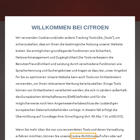
Citroën verdoppelt die staatliche Förderprämie mit
Citroën verdoppelt die Förderprämie - 3.000 €
bis zu 12.000 € Preisvorteil! Mehr erfahren >>
Grundförderung für jeden! Mehr erfahren >>
WILLKOMMEN BEI CITROEN
Wir verwenden Cookies und/oder andere Tracking-Tools (die „Tools“), um
sicherzustellen, dass wir Ihnen die bestmögliche Nutzung unserer Website
bieten. Sie ermöglichen grundlegende Funktionen wie Sicherheit,
ENTDECKEN SIE ALLE
Netzwerkmanagement und Zugänglichkeit.Die Tools verbessern die
Benutzerfreundlichkeit und Leistung durch verschiedene Funktionen wie
Spracherkennung und Suchergebnisse und tragen so dazu bei, unser Angebot
Ë-C3 AIRCROSS
für Sie zu optimieren. Unsere Website kann auch Tools von Drittanbietern
verwenden, um Ihnen relevantere Werbung bereitzustellen. Einige Tools
NEUWAGEN MIT
können von Drittanbietern verarbeitet werden, die sich in Ländern außerhalb
des Europäischen Wirtschaftsraums (EWR) befinden und für die
ELEKTRO ANTRIEB IN
möglicherweise noch kein Angemessenheitsbeschluss der zuständigen
europäischen Datenschutzbehörden vorliegt. In diesem Fall erfolgt die
MOERS
Übermittlung auf Grundlage Ihrer Einwilligung (Art. 49 Abs. 1 lit. a DSGVO).
Wenn Sie mehr über die von uns verwendeten Tools und deren Verwaltung
erfahren möchten, können Sie unsere
Cookie‑Richtlinie
aufrufen oder auf