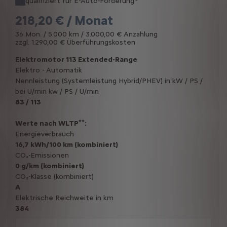
qualifiziert für E-Auto-Förderung
218,20 € / Monat
36 Mon. / 5.000 km / 3.000,00 € Anzahlung
zzgl. 1.290,00 € Überführungskosten
Elektromotor 113 Extended-Range
Elektro - Automatik
Nennleistung (Systemleistung Hybrid/PHEV) in kW / PS /
bei U/min kw / PS / U/min
83 / 113
**
Werte nach WLTP
:
Energieverbrauch
16,7 kWh/100 km (kombiniert)
CO₂-Emissionen
0 g/km (kombiniert)
CO₂-Klasse (kombiniert)
A
Elektrische Reichweite in km
384