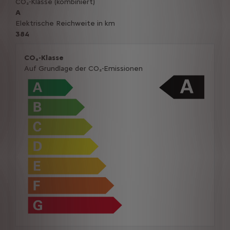
CO₂-Klasse (kombiniert)
A
Elektrische Reichweite in km
384
CO₂-Klasse
Auf Grundlage der CO₂-Emissionen