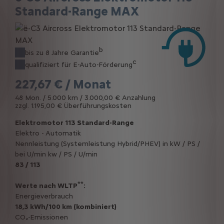
Standard-Range MAX
b
bis zu 8 Jahre Garantie
c
qualifiziert für E-Auto-Förderung
227,67 € / Monat
48 Mon. / 5.000 km / 3.000,00 € Anzahlung
zzgl. 1.195,00 € Überführungskosten
Elektromotor 113 Standard-Range
Elektro - Automatik
Nennleistung (Systemleistung Hybrid/PHEV) in kW / PS /
bei U/min kw / PS / U/min
83 / 113
**
Werte nach WLTP
:
Energieverbrauch
18,3 kWh/100 km (kombiniert)
CO₂-Emissionen