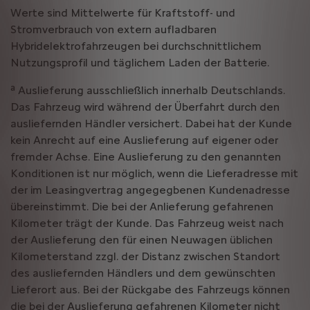
Werte sind Mittelwerte für Kraftstoff- und
Stromverbrauch von extern aufladbaren
Hybridelektrofahrzeugen bei durchschnittlichem
Nutzungsprofil und täglichem Laden der Batterie.
a
Auslieferung ausschließlich innerhalb Deutschlands.
Das Fahrzeug wird während der Überfahrt durch den
ausliefernden Händler versichert. Dabei hat der Kunde
kein Anrecht auf eine Auslieferung auf eigener oder
fremder Achse. Eine Auslieferung zu den genannten
Konditionen ist nur möglich, wenn die Lieferadresse mit
der im Leasingvertrag angegegbenen Kundenadresse
übereinstimmt. Die bei der Anlieferung gefahrenen
Kilometer trägt der Kunde. Das Fahrzeug weist nach
der Auslieferung den für einen Neuwagen üblichen
Kilometerstand zzgl. der Distanz zwischen Standort
des ausliefernden Händlers und dem gewünschten
Lieferort aus. Bei der Rückgabe des Fahrzeugs können
die bei der Auslieferung gefahrenen Kilometer nicht