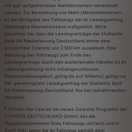
mit ggf. aufgetretenen Mehrkilometern verrechnet
werden. Zur Berechnung von Mehr-/Minderkilometern
ist bei Rückgabe des Fahrzeugs der im Leasingvertrag
hinterlegte Kilometerstand maßgeblich. Bitte
beachten Sie, dass die Leasingverträge der Stellantis
Bank SA Niederlassung Deutschland immer eine
kostenfreie Toleranz von 2.500 km ausweisen. Eine
Abholung des Fahrzeugs zum Ende des
Leasingvertrags durch den ausliefernden Händler ist im
Leistungsumfang nicht miteingeschlossen.
Privatkundenangebot, gültig bis auf Widerruf, gültig nur
inkl. genehmigtem Leasingvertrag der Stellantis Bank
SA Niederlassung Deutschland. Nur bei teilnehmenden
Händlern.
b
Citroën We Care ist ein neues Garantie-Programm der
CITROËN DEUTSCHLAND GmbH, das die
Hauptkomponenten Ihres Fahrzeugs umfasst und in
Kraft tritt, wenn Sie Ihr Fahrzeug gemäß dem