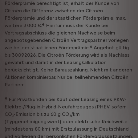
Förderprämie berechtigt ist, erhält der Kunde von
Citroën die Differenz zwischen der Citroën
Förderprämie und der staatlichen Förderprämie, max.
e
weitere 3.000 €.
Hierfür muss der Kunde bei
Vertragsabschluss die gleichen Nachweise beim
angebotsgebenden Citroën Vertragspartner vorlegen
e
wie bei der staatlichen Förderprämie.
Angebot gültig
bis 30.09.2026. Die Citroën Förderung wird als Nachlass
gewährt und damit in der Leasingkalkulation
berücksichtigt. Keine Barauszahlung. Nicht mit anderen
Aktionen kombinierbar. Nur bei teilnehmenden Citroën
Partnern.
e
Für Privatkunden bei Kauf oder Leasing eines PKW-
Elektro-/Plug-in-Hybrid-Neufahrzeuges (PHEV: sofern
CO₂-Emission bis zu 60 g CO₂/km
(Typgenehmigungswert) oder elektrische Reichweite
(mindestens 80 km) mit Erstzulassung in Deutschland
und Vorliegen der persönlichen Fördervoraussetzungen.