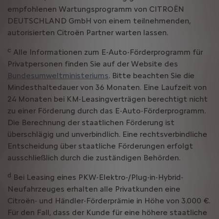
empfohlenen Wartungsprogramm von CITROËN
DEUTSCHLAND GmbH von einem teilnehmenden,
autorisierten Citroën Partner warten lassen.
c
Alle Informationen zum E-Auto-Förderprogramm für
Privatpersonen finden Sie auf der Website des
Bundesumweltministeriums
. Bitte beachten Sie die
Mindesthaltedauer von 36 Monaten. Eine Laufzeit von
24 Monaten bei KM-Leasingverträgen berechtigt nicht
zu einer Förderung durch das E-Auto-Förderprogramm.
Die Berechnung der staatlichen Förderung ist
überschlägig und unverbindlich. Eine rechtsverbindliche
Entscheidung über staatliche Förderungen erfolgt
ausschließlich durch die zuständigen Behörden.
d
Bei Leasing eines PKW-Elektro-/Plug-in-Hybrid-
Neufahrzeuges erhalten alle Privatkunden eine
Citroën- und Händler-Förderprämie in Höhe von 3.000 €.
Für den Fall, dass der Kunde für eine höhere staatliche