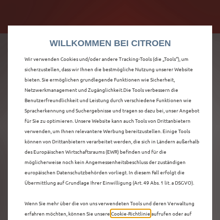
Citroën verdoppelt die staatliche Förderprämie mit
Citroën verdoppelt die Förderprämie - 3.000 €
bis zu 12.000 € Preisvorteil! Mehr erfahren >>
Grundförderung für jeden! Mehr erfahren >>
WILLKOMMEN BEI CITROEN
Wir verwenden Cookies und/oder andere Tracking-Tools (die „Tools“), um
sicherzustellen, dass wir Ihnen die bestmögliche Nutzung unserer Website
bieten. Sie ermöglichen grundlegende Funktionen wie Sicherheit,
ENTDECKEN SIE ALLE
Netzwerkmanagement und Zugänglichkeit.Die Tools verbessern die
Benutzerfreundlichkeit und Leistung durch verschiedene Funktionen wie
Spracherkennung und Suchergebnisse und tragen so dazu bei, unser Angebot
Ë-C3 AIRCROSS
für Sie zu optimieren. Unsere Website kann auch Tools von Drittanbietern
verwenden, um Ihnen relevantere Werbung bereitzustellen. Einige Tools
NEUWAGEN MIT
können von Drittanbietern verarbeitet werden, die sich in Ländern außerhalb
des Europäischen Wirtschaftsraums (EWR) befinden und für die
ELEKTRO ANTRIEB IN
möglicherweise noch kein Angemessenheitsbeschluss der zuständigen
europäischen Datenschutzbehörden vorliegt. In diesem Fall erfolgt die
HILDESHEIM
Übermittlung auf Grundlage Ihrer Einwilligung (Art. 49 Abs. 1 lit. a DSGVO).
Wenn Sie mehr über die von uns verwendeten Tools und deren Verwaltung
erfahren möchten, können Sie unsere
Cookie‑Richtlinie
aufrufen oder auf