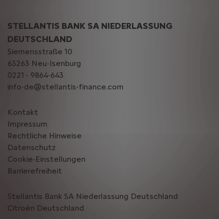
STELLANTIS BANK SA NIEDERLASSUNG
DEUTSCHLAND
Siemensstraße 10
63263 Neu-Isenburg
0221 - 9864-643
info-de@stellantis-finance.com
Kontakt
Impressum
Rechtliche Hinweise
Datenschutz
Cookie-Einstellungen
Barrierefreiheit
Stellantis Bank SA Niederlassung Deutschland
Citroën‎ Deutschland