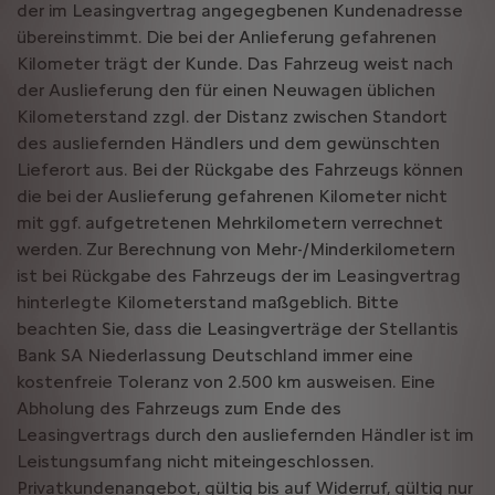
der im Leasingvertrag angegegbenen Kundenadresse
übereinstimmt. Die bei der Anlieferung gefahrenen
Kilometer trägt der Kunde. Das Fahrzeug weist nach
der Auslieferung den für einen Neuwagen üblichen
Kilometerstand zzgl. der Distanz zwischen Standort
des ausliefernden Händlers und dem gewünschten
Lieferort aus. Bei der Rückgabe des Fahrzeugs können
die bei der Auslieferung gefahrenen Kilometer nicht
mit ggf. aufgetretenen Mehrkilometern verrechnet
werden. Zur Berechnung von Mehr-/Minderkilometern
ist bei Rückgabe des Fahrzeugs der im Leasingvertrag
hinterlegte Kilometerstand maßgeblich. Bitte
beachten Sie, dass die Leasingverträge der Stellantis
Bank SA Niederlassung Deutschland immer eine
kostenfreie Toleranz von 2.500 km ausweisen. Eine
Abholung des Fahrzeugs zum Ende des
Leasingvertrags durch den ausliefernden Händler ist im
Leistungsumfang nicht miteingeschlossen.
Privatkundenangebot, gültig bis auf Widerruf, gültig nur