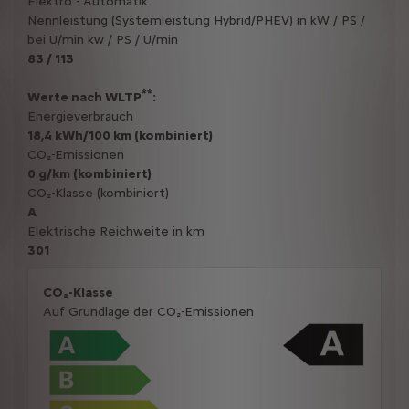
Elektro - Automatik
Nennleistung (Systemleistung Hybrid/PHEV) in kW / PS /
bei U/min kw / PS / U/min
83 / 113
**
Werte nach WLTP
:
Energieverbrauch
18,4 kWh/100 km (kombiniert)
CO₂-Emissionen
0 g/km (kombiniert)
CO₂-Klasse (kombiniert)
A
Elektrische Reichweite in km
301
CO₂-Klasse
Auf Grundlage der CO₂-Emissionen