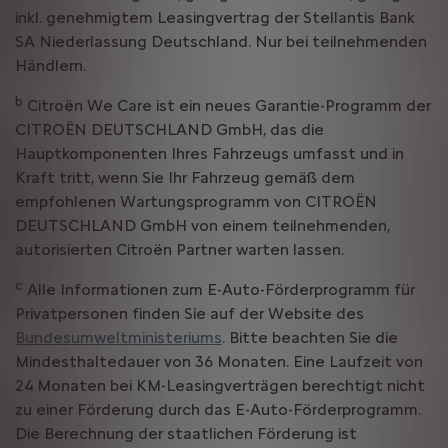
inkl. genehmigtem Leasingvertrag der Stellantis Bank
SA Niederlassung Deutschland. Nur bei teilnehmenden
Händlern.
b
Citroën We Care ist ein neues Garantie-Programm der
CITROËN DEUTSCHLAND GmbH, das die
Hauptkomponenten Ihres Fahrzeugs umfasst und in
Kraft tritt, wenn Sie Ihr Fahrzeug gemäß dem
empfohlenen Wartungsprogramm von CITROËN
DEUTSCHLAND GmbH von einem teilnehmenden,
autorisierten Citroën Partner warten lassen.
c
Alle Informationen zum E-Auto-Förderprogramm für
Privatpersonen finden Sie auf der Website des
Bundesumweltministeriums
. Bitte beachten Sie die
Mindesthaltedauer von 36 Monaten. Eine Laufzeit von
24 Monaten bei KM-Leasingverträgen berechtigt nicht
zu einer Förderung durch das E-Auto-Förderprogramm.
Die Berechnung der staatlichen Förderung ist