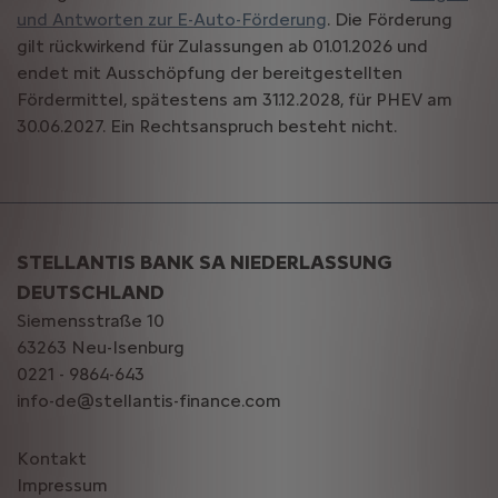
und Antworten zur E-Auto-Förderung
. Die Förderung
gilt rückwirkend für Zulassungen ab 01.01.2026 und
endet mit Ausschöpfung der bereitgestellten
Fördermittel, spätestens am 31.12.2028, für PHEV am
30.06.2027. Ein Rechtsanspruch besteht nicht.
STELLANTIS BANK SA NIEDERLASSUNG
DEUTSCHLAND
Siemensstraße 10
63263 Neu-Isenburg
0221 - 9864-643
info-de@stellantis-finance.com
Kontakt
Impressum