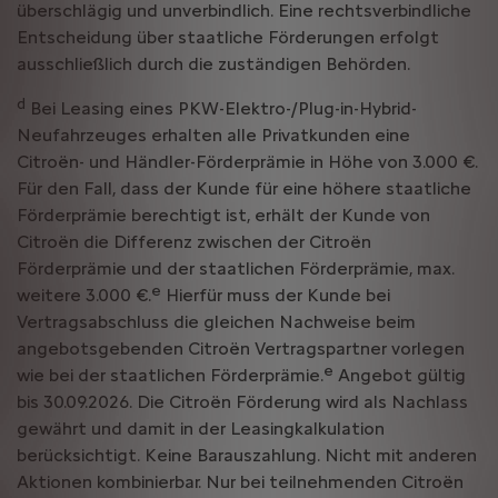
überschlägig und unverbindlich. Eine rechtsverbindliche
Entscheidung über staatliche Förderungen erfolgt
ausschließlich durch die zuständigen Behörden.
d
Bei Leasing eines PKW-Elektro-/Plug-in-Hybrid-
Neufahrzeuges erhalten alle Privatkunden eine
Citroën- und Händler-Förderprämie in Höhe von 3.000 €.
Für den Fall, dass der Kunde für eine höhere staatliche
Förderprämie berechtigt ist, erhält der Kunde von
Citroën die Differenz zwischen der Citroën
Förderprämie und der staatlichen Förderprämie, max.
e
weitere 3.000 €.
Hierfür muss der Kunde bei
Vertragsabschluss die gleichen Nachweise beim
angebotsgebenden Citroën Vertragspartner vorlegen
e
wie bei der staatlichen Förderprämie.
Angebot gültig
bis 30.09.2026. Die Citroën Förderung wird als Nachlass
gewährt und damit in der Leasingkalkulation
berücksichtigt. Keine Barauszahlung. Nicht mit anderen
Aktionen kombinierbar. Nur bei teilnehmenden Citroën