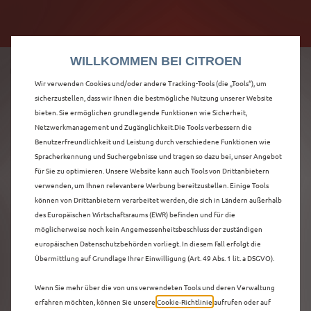
Citroën verdoppelt die staatliche Förderprämie mit
Citroën verdoppelt die Förderprämie - 3.000 €
bis zu 12.000 € Preisvorteil! Mehr erfahren >>
Grundförderung für jeden! Mehr erfahren >>
WILLKOMMEN BEI CITROEN
Wir verwenden Cookies und/oder andere Tracking-Tools (die „Tools“), um
sicherzustellen, dass wir Ihnen die bestmögliche Nutzung unserer Website
bieten. Sie ermöglichen grundlegende Funktionen wie Sicherheit,
ENTDECKEN SIE ALLE
Netzwerkmanagement und Zugänglichkeit.Die Tools verbessern die
Benutzerfreundlichkeit und Leistung durch verschiedene Funktionen wie
Spracherkennung und Suchergebnisse und tragen so dazu bei, unser Angebot
Ë-C3 AIRCROSS
für Sie zu optimieren. Unsere Website kann auch Tools von Drittanbietern
verwenden, um Ihnen relevantere Werbung bereitzustellen. Einige Tools
NEUWAGEN MIT
können von Drittanbietern verarbeitet werden, die sich in Ländern außerhalb
des Europäischen Wirtschaftsraums (EWR) befinden und für die
ELEKTRO ANTRIEB IN
möglicherweise noch kein Angemessenheitsbeschluss der zuständigen
europäischen Datenschutzbehörden vorliegt. In diesem Fall erfolgt die
GÜTERSLOH
Übermittlung auf Grundlage Ihrer Einwilligung (Art. 49 Abs. 1 lit. a DSGVO).
Wenn Sie mehr über die von uns verwendeten Tools und deren Verwaltung
erfahren möchten, können Sie unsere
Cookie‑Richtlinie
aufrufen oder auf