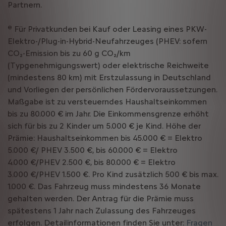
Partnern.
e
Für Privatkunden bei Kauf oder Leasing eines PKW-
Elektro-/Plug-in-Hybrid-Neufahrzeuges (PHEV: sofern
CO₂-Emission bis zu 60 g CO₂/km
(Typgenehmigungswert) oder elektrische Reichweite
(mindestens 80 km) mit Erstzulassung in Deutschland
und Vorliegen der persönlichen Fördervoraussetzungen.
Maßgabe ist zu versteuerndes Haushaltseinkommen
bis zu 80.000 € im Jahr. Die Einkommensgrenze erhöht
sich für bis zu 2 Kinder um 5.000 € je Kind. Höhe der
Prämie: Haushaltseinkommen bis 45.000 € = Elektro
5.000 €/ PHEV 3.500 €, bis 60.000 € = Elektro
4.000 €/PHEV 2.500 €, bis 80.000 € = Elektro
3.000 €/PHEV 1.500 €. Pro Kind zusätzlich 500 € bis max.
1.000 €. Das Fahrzeug muss mindestens 36 Monate
gehalten werden. Der Antrag für die Prämie muss
spätestens 1 Jahr nach Zulassung des Fahrzeuges
erfolgen. Detailinformationen finden Sie unter:
Fragen