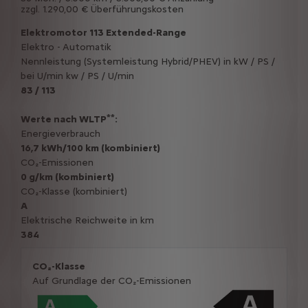
zzgl. 1.290,00 € Überführungskosten
Elektromotor 113 Extended-Range
Elektro - Automatik
Nennleistung (Systemleistung Hybrid/PHEV) in kW / PS /
bei U/min kw / PS / U/min
83 / 113
**
Werte nach WLTP
:
Energieverbrauch
16,7 kWh/100 km (kombiniert)
CO₂-Emissionen
0 g/km (kombiniert)
CO₂-Klasse (kombiniert)
A
Elektrische Reichweite in km
384
CO₂-Klasse
Auf Grundlage der CO₂-Emissionen