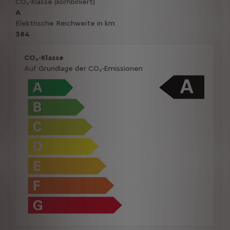
CO₂-Klasse (kombiniert)
A
Elektrische Reichweite in km
384
CO₂-Klasse
Auf Grundlage der CO₂-Emissionen