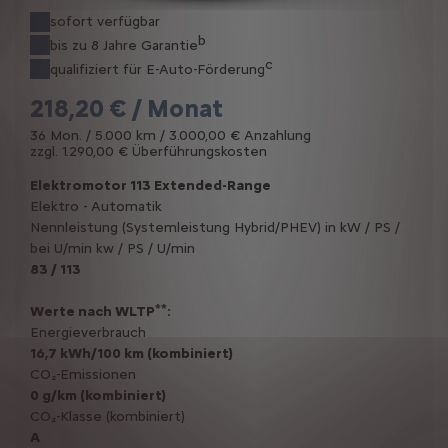
sofort verfügbar
b
bis zu 8 Jahre Garantie
c
qualifiziert für E-Auto-Förderung
218,20 € / Monat
36 Mon. / 5.000 km / 3.000,00 € Anzahlung
zzgl. 1.290,00 € Überführungskosten
Elektromotor 113 Extended-Range
Elektro - Automatik
Nennleistung (Systemleistung Hybrid/PHEV) in kW / PS /
bei U/min kw / PS / U/min
83 / 113
**
Werte nach WLTP
:
Energieverbrauch
16,7 kWh/100 km (kombiniert)
CO₂-Emissionen
0 g/km (kombiniert)
CO₂-Klasse (kombiniert)
A