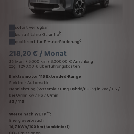
sofort verfügbar
b
bis zu 8 Jahre Garantie
c
qualifiziert für E-Auto-Förderung
218,20 € / Monat
36 Mon. / 5.000 km / 3.000,00 € Anzahlung
zzgl. 1.290,00 € Überführungskosten
Elektromotor 113 Extended-Range
Elektro - Automatik
Nennleistung (Systemleistung Hybrid/PHEV) in kW / PS /
bei U/min kw / PS / U/min
83 / 113
**
Werte nach WLTP
:
Energieverbrauch
16,7 kWh/100 km (kombiniert)
CO₂-Emissionen