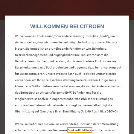
Citroën verdoppelt die staatliche Förderprämie mit
Citroën verdoppelt die Förderprämie - 3.000 €
bis zu 12.000 € Preisvorteil! Mehr erfahren >>
Grundförderung für jeden! Mehr erfahren >>
WILLKOMMEN BEI CITROEN
Wir verwenden Cookies und/oder andere Tracking-Tools (die „Tools“), um
sicherzustellen, dass wir Ihnen die bestmögliche Nutzung unserer Website
bieten. Sie ermöglichen grundlegende Funktionen wie Sicherheit,
ENTDECKEN SIE ALLE
Netzwerkmanagement und Zugänglichkeit.Die Tools verbessern die
Benutzerfreundlichkeit und Leistung durch verschiedene Funktionen wie
Spracherkennung und Suchergebnisse und tragen so dazu bei, unser Angebot
Ë-C3 AIRCROSS
für Sie zu optimieren. Unsere Website kann auch Tools von Drittanbietern
verwenden, um Ihnen relevantere Werbung bereitzustellen. Einige Tools
NEUWAGEN MIT
können von Drittanbietern verarbeitet werden, die sich in Ländern außerhalb
des Europäischen Wirtschaftsraums (EWR) befinden und für die
ELEKTRO ANTRIEB IN
möglicherweise noch kein Angemessenheitsbeschluss der zuständigen
europäischen Datenschutzbehörden vorliegt. In diesem Fall erfolgt die
BOTTROP
Übermittlung auf Grundlage Ihrer Einwilligung (Art. 49 Abs. 1 lit. a DSGVO).
Wenn Sie mehr über die von uns verwendeten Tools und deren Verwaltung
erfahren möchten, können Sie unsere
Cookie‑Richtlinie
aufrufen oder auf