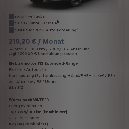
sofort verfügbar
b
bis zu 8 Jahre Garantie
c
qualifiziert für E-Auto-Förderung
218,20 € / Monat
36 Mon. / 5.000 km / 3.000,00 € Anzahlung
zzgl. 1.290,00 € Überführungskosten
Elektromotor 113 Extended-Range
Elektro - Automatik
Nennleistung (Systemleistung Hybrid/PHEV) in kW / PS /
bei U/min kw / PS / U/min
83 / 113
**
Werte nach WLTP
:
Energieverbrauch
16,7 kWh/100 km (kombiniert)
CO₂-Emissionen
0 g/km (kombiniert)