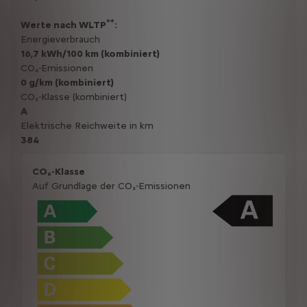
**
Werte nach WLTP
:
Energieverbrauch
16,7 kWh/100 km (kombiniert)
CO₂-Emissionen
0 g/km (kombiniert)
CO₂-Klasse (kombiniert)
A
Elektrische Reichweite in km
384
CO₂-Klasse
Auf Grundlage der CO₂-Emissionen