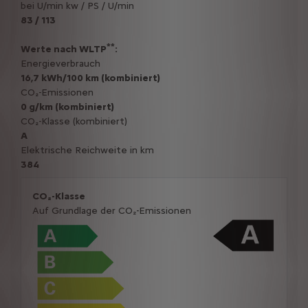
bei U/min kw / PS / U/min
83 / 113
**
Werte nach WLTP
:
Energieverbrauch
16,7 kWh/100 km (kombiniert)
CO₂-Emissionen
0 g/km (kombiniert)
CO₂-Klasse (kombiniert)
A
Elektrische Reichweite in km
384
CO₂-Klasse
Auf Grundlage der CO₂-Emissionen