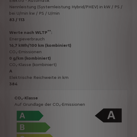
Elektro - Automatik
Nennleistung (Systemleistung Hybrid/PHEV) in kW / PS /
bei U/min kw / PS / U/min
83 / 113
**
Werte nach WLTP
:
Energieverbrauch
16,7 kWh/100 km (kombiniert)
CO₂-Emissionen
0 g/km (kombiniert)
CO₂-Klasse (kombiniert)
A
Elektrische Reichweite in km
384
CO₂-Klasse
Auf Grundlage der CO₂-Emissionen