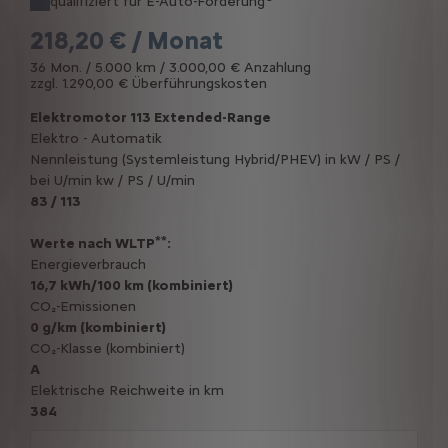
qualifiziert für E-Auto-Förderung
218,20 € / Monat
36 Mon. / 5.000 km / 3.000,00 € Anzahlung
zzgl. 1.290,00 € Überführungskosten
Elektromotor 113 Extended-Range
Elektro - Automatik
Nennleistung (Systemleistung Hybrid/PHEV) in kW / PS /
bei U/min kw / PS / U/min
83 / 113
**
Werte nach WLTP
:
Energieverbrauch
16,7 kWh/100 km (kombiniert)
CO₂-Emissionen
0 g/km (kombiniert)
CO₂-Klasse (kombiniert)
A
Elektrische Reichweite in km
384