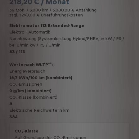
218,20 € / Monat
36 Mon. / 5.000 km / 3.000,00 € Anzahlung
zzgl. 1.290,00 € Überführungskosten
Elektromotor 113 Extended-Range
Elektro - Automatik
Nennleistung (Systemleistung Hybrid/PHEV) in kW / PS /
bei U/min kw / PS / U/min
83 / 113
**
Werte nach WLTP
:
Energieverbrauch
16,7 kWh/100 km (kombiniert)
CO₂-Emissionen
0 g/km (kombiniert)
CO₂-Klasse (kombiniert)
A
Elektrische Reichweite in km
384
CO₂-Klasse
Auf Grundlage der CO₂-Emissionen