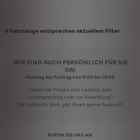
Suchergebnisse
0 Fahrzeuge entsprechen aktuellem Filter
WIR SIND AUCH PERSÖNLICH FÜR SIE
DA!
Montag bis Freitag von 9:00 bis 18:00
Haben Sie Fragen zum Leasing, zum
Leasingvertrag oder zur Abwicklung?
Die Stellantis Bank gibt Ihnen gerne Auskunft.
RUFEN SIE UNS AN