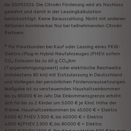
bis 30.09.2026. Die Citroën Förderung wird als Nachlass
gewährt und damit in der Leasingkalkulation
berücksichtigt. Keine Barauszahlung. Nicht mit anderen
Aktionen kombinierbar. Nur bei teilnehmenden Citroën
Partnern.
e
Für Privatkunden bei Kauf oder Leasing eines PKW-
Elektro-/Plug-in-Hybrid-Neufahrzeuges (PHEV: sofern
CO₂-Emission bis zu 60 g CO₂/km
(Typgenehmigungswert) oder elektrische Reichweite
(mindestens 80 km) mit Erstzulassung in Deutschland
und Vorliegen der persönlichen Fördervoraussetzungen.
Maßgabe ist zu versteuerndes Haushaltseinkommen
bis zu 80.000 € im Jahr. Die Einkommensgrenze erhöht
sich für bis zu 2 Kinder um 5.000 € je Kind. Höhe der
Prämie: Haushaltseinkommen bis 45.000 € = Elektro
5.000 €/ PHEV 3.500 €, bis 60.000 € = Elektro
4.000 €/PHEV 2.500 €, bis 80.000 € = Elektro
3.000 €/PHEV 1.500 €. Pro Kind zusätzlich 500 € bis max.