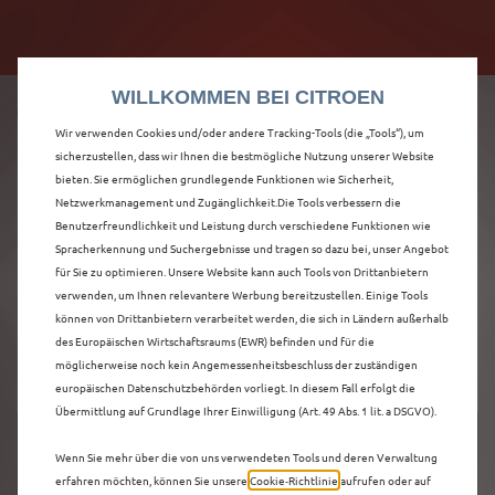
Citroën verdoppelt die staatliche Förderprämie mit
Citroën verdoppelt die Förderprämie - 3.000 €
bis zu 12.000 € Preisvorteil! Mehr erfahren >>
Grundförderung für jeden! Mehr erfahren >>
WILLKOMMEN BEI CITROEN
Wir verwenden Cookies und/oder andere Tracking-Tools (die „Tools“), um
sicherzustellen, dass wir Ihnen die bestmögliche Nutzung unserer Website
bieten. Sie ermöglichen grundlegende Funktionen wie Sicherheit,
ENTDECKEN SIE ALLE
Netzwerkmanagement und Zugänglichkeit.Die Tools verbessern die
Benutzerfreundlichkeit und Leistung durch verschiedene Funktionen wie
Spracherkennung und Suchergebnisse und tragen so dazu bei, unser Angebot
Ë-C3 AIRCROSS
für Sie zu optimieren. Unsere Website kann auch Tools von Drittanbietern
verwenden, um Ihnen relevantere Werbung bereitzustellen. Einige Tools
NEUWAGEN IN ULM
können von Drittanbietern verarbeitet werden, die sich in Ländern außerhalb
des Europäischen Wirtschaftsraums (EWR) befinden und für die
möglicherweise noch kein Angemessenheitsbeschluss der zuständigen
europäischen Datenschutzbehörden vorliegt. In diesem Fall erfolgt die
Übermittlung auf Grundlage Ihrer Einwilligung (Art. 49 Abs. 1 lit. a DSGVO).
Wenn Sie mehr über die von uns verwendeten Tools und deren Verwaltung
erfahren möchten, können Sie unsere
Cookie‑Richtlinie
aufrufen oder auf