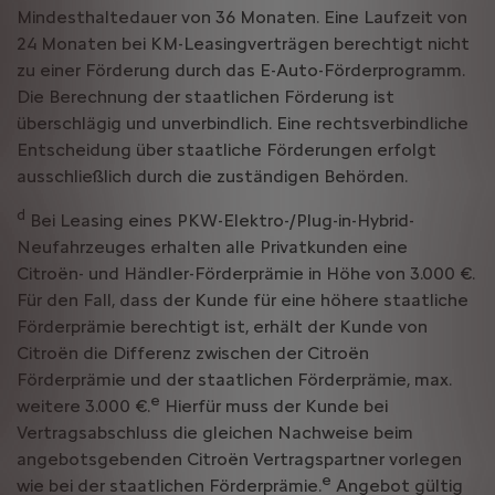
Mindesthaltedauer von 36 Monaten. Eine Laufzeit von
24 Monaten bei KM-Leasingverträgen berechtigt nicht
zu einer Förderung durch das E-Auto-Förderprogramm.
Die Berechnung der staatlichen Förderung ist
überschlägig und unverbindlich. Eine rechtsverbindliche
Entscheidung über staatliche Förderungen erfolgt
ausschließlich durch die zuständigen Behörden.
d
Bei Leasing eines PKW-Elektro-/Plug-in-Hybrid-
Neufahrzeuges erhalten alle Privatkunden eine
Citroën- und Händler-Förderprämie in Höhe von 3.000 €.
Für den Fall, dass der Kunde für eine höhere staatliche
Förderprämie berechtigt ist, erhält der Kunde von
Citroën die Differenz zwischen der Citroën
Förderprämie und der staatlichen Förderprämie, max.
e
weitere 3.000 €.
Hierfür muss der Kunde bei
Vertragsabschluss die gleichen Nachweise beim
angebotsgebenden Citroën Vertragspartner vorlegen
e
wie bei der staatlichen Förderprämie.
Angebot gültig