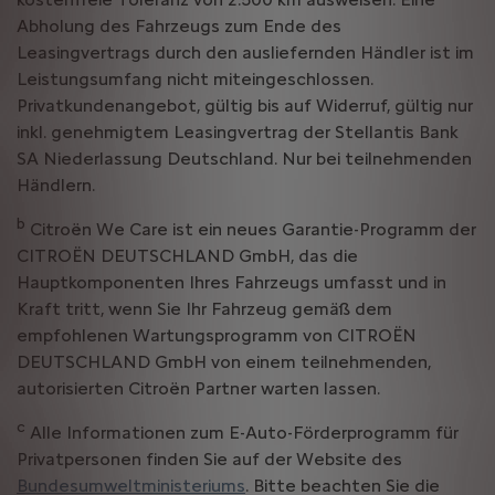
Abholung des Fahrzeugs zum Ende des
Leasingvertrags durch den ausliefernden Händler ist im
Leistungsumfang nicht miteingeschlossen.
Privatkundenangebot, gültig bis auf Widerruf, gültig nur
inkl. genehmigtem Leasingvertrag der Stellantis Bank
SA Niederlassung Deutschland. Nur bei teilnehmenden
Händlern.
b
Citroën We Care ist ein neues Garantie-Programm der
CITROËN DEUTSCHLAND GmbH, das die
Hauptkomponenten Ihres Fahrzeugs umfasst und in
Kraft tritt, wenn Sie Ihr Fahrzeug gemäß dem
empfohlenen Wartungsprogramm von CITROËN
DEUTSCHLAND GmbH von einem teilnehmenden,
autorisierten Citroën Partner warten lassen.
c
Alle Informationen zum E-Auto-Förderprogramm für
Privatpersonen finden Sie auf der Website des
Bundesumweltministeriums
. Bitte beachten Sie die