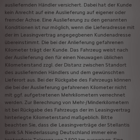
ausliefernden Händler versichert. Dabei hat der Kunde
kein Anrecht auf eine Auslieferung auf eigener oder
fremder Achse. Eine Auslieferung zu den genannten
Konditionen ist nur möglich, wenn die Lieferadresse mit
der im Leasingvertrag angegegbenen Kundenadresse
übereinstimmt. Die bei der Anlieferung gefahrenen
Kilometer trägt der Kunde. Das Fahrzeug weist nach
der Auslieferung den für einen Neuwagen üblichen
Kilometerstand zzgl. der Distanz zwischen Standort
des ausliefernden Händlers und dem gewünschten
Lieferort aus. Bei der Rückgabe des Fahrzeugs können
die bei der Auslieferung gefahrenen Kilometer nicht
mit ggf. aufgetretenen Mehrkilometern verrechnet
werden. Zur Berechnung von Mehr-/Minderkilometern
ist bei Rückgabe des Fahrzeugs der im Leasingvertrag
hinterlegte Kilometerstand maßgeblich. Bitte
beachten Sie, dass die Leasingverträge der Stellantis
Bank SA Niederlassung Deutschland immer eine
kostenfreie Toleranz von 2.500 km ausweisen. Eine