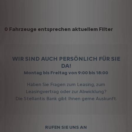
Suchergebnisse
0 Fahrzeuge entsprechen aktuellem Filter
WIR SIND AUCH PERSÖNLICH FÜR SIE
DA!
Montag bis Freitag von 9:00 bis 18:00
Haben Sie Fragen zum Leasing, zum
Leasingvertrag oder zur Abwicklung?
Die Stellantis Bank gibt Ihnen gerne Auskunft.
RUFEN SIE UNS AN