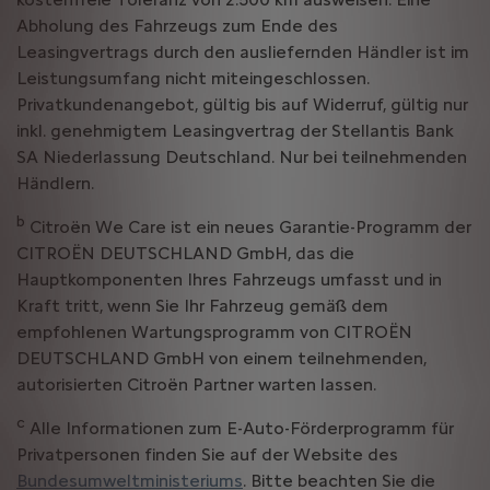
Abholung des Fahrzeugs zum Ende des
Leasingvertrags durch den ausliefernden Händler ist im
Leistungsumfang nicht miteingeschlossen.
Privatkundenangebot, gültig bis auf Widerruf, gültig nur
inkl. genehmigtem Leasingvertrag der Stellantis Bank
SA Niederlassung Deutschland. Nur bei teilnehmenden
Händlern.
b
Citroën We Care ist ein neues Garantie-Programm der
CITROËN DEUTSCHLAND GmbH, das die
Hauptkomponenten Ihres Fahrzeugs umfasst und in
Kraft tritt, wenn Sie Ihr Fahrzeug gemäß dem
empfohlenen Wartungsprogramm von CITROËN
DEUTSCHLAND GmbH von einem teilnehmenden,
autorisierten Citroën Partner warten lassen.
c
Alle Informationen zum E-Auto-Förderprogramm für
Privatpersonen finden Sie auf der Website des
Bundesumweltministeriums
. Bitte beachten Sie die