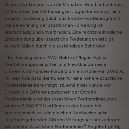
Mindesthaltedauer von 36 Monaten. Eine Laufzeit von
24 Monaten bei KM-Leasingverträgen berechtigt nicht
zu einer Förderung durch das E-Auto-Förderprogramm.
Die Berechnung der staatlichen Förderung ist
überschlägig und unverbindlich. Eine rechtsverbindliche
Entscheidung über staatliche Förderungen erfolgt
ausschließlich durch die zuständigen Behörden.
d
Bei Leasing eines PKW-Elektro-/Plug-in-Hybrid-
Neufahrzeuges erhalten alle Privatkunden eine
Citroën- und Händler-Förderprämie in Höhe von 3.000 €.
Für den Fall, dass der Kunde für eine höhere staatliche
Förderprämie berechtigt ist, erhält der Kunde von
Citroën die Differenz zwischen der Citroën
Förderprämie und der staatlichen Förderprämie, max.
e
weitere 3.000 €.
Hierfür muss der Kunde bei
Vertragsabschluss die gleichen Nachweise beim
angebotsgebenden Citroën Vertragspartner vorlegen
e
wie bei der staatlichen Förderprämie.
Angebot gültig