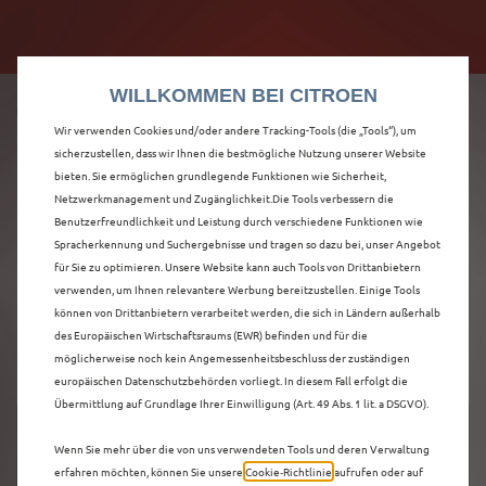
Citroën verdoppelt die staatliche Förderprämie mit
Citroën verdoppelt die Förderprämie - 3.000 €
bis zu 12.000 € Preisvorteil! Mehr erfahren >>
Grundförderung für jeden! Mehr erfahren >>
WILLKOMMEN BEI CITROEN
Wir verwenden Cookies und/oder andere Tracking-Tools (die „Tools“), um
sicherzustellen, dass wir Ihnen die bestmögliche Nutzung unserer Website
bieten. Sie ermöglichen grundlegende Funktionen wie Sicherheit,
ENTDECKEN SIE ALLE
Netzwerkmanagement und Zugänglichkeit.Die Tools verbessern die
Benutzerfreundlichkeit und Leistung durch verschiedene Funktionen wie
Spracherkennung und Suchergebnisse und tragen so dazu bei, unser Angebot
C5 X NEUWAGEN IN
für Sie zu optimieren. Unsere Website kann auch Tools von Drittanbietern
verwenden, um Ihnen relevantere Werbung bereitzustellen. Einige Tools
WORMS
können von Drittanbietern verarbeitet werden, die sich in Ländern außerhalb
des Europäischen Wirtschaftsraums (EWR) befinden und für die
möglicherweise noch kein Angemessenheitsbeschluss der zuständigen
europäischen Datenschutzbehörden vorliegt. In diesem Fall erfolgt die
Übermittlung auf Grundlage Ihrer Einwilligung (Art. 49 Abs. 1 lit. a DSGVO).
Wenn Sie mehr über die von uns verwendeten Tools und deren Verwaltung
erfahren möchten, können Sie unsere
Cookie‑Richtlinie
aufrufen oder auf