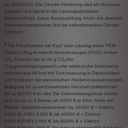
bis 30.09.2026. Die Citroën Förderung wird als Nachlass
gewährt und damit in der Leasingkalkulation
berücksichtigt. Keine Barauszahlung. Nicht mit anderen
Aktionen kombinierbar. Nur bei teilnehmenden Citroën
Partnern.
e
Für Privatkunden bei Kauf oder Leasing eines PKW-
Elektro-/Plug-in-Hybrid-Neufahrzeuges (PHEV: sofern
CO₂-Emission bis zu 60 g CO₂/km
(Typgenehmigungswert) oder elektrische Reichweite
(mindestens 80 km) mit Erstzulassung in Deutschland
und Vorliegen der persönlichen Fördervoraussetzungen.
Maßgabe ist zu versteuerndes Haushaltseinkommen
bis zu 80.000 € im Jahr. Die Einkommensgrenze erhöht
sich für bis zu 2 Kinder um 5.000 € je Kind. Höhe der
Prämie: Haushaltseinkommen bis 45.000 € = Elektro
5.000 €/ PHEV 3.500 €, bis 60.000 € = Elektro
4.000 €/PHEV 2.500 €, bis 80.000 € = Elektro
3.000 €/PHEV 1.500 €. Pro Kind zusätzlich 500 € bis max.