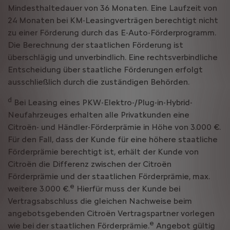
Mindesthaltedauer von 36 Monaten. Eine Laufzeit von
24 Monaten bei KM-Leasingverträgen berechtigt nicht
zu einer Förderung durch das E-Auto-Förderprogramm.
Die Berechnung der staatlichen Förderung ist
überschlägig und unverbindlich. Eine rechtsverbindliche
Entscheidung über staatliche Förderungen erfolgt
ausschließlich durch die zuständigen Behörden.
d
Bei Leasing eines PKW-Elektro-/Plug-in-Hybrid-
Neufahrzeuges erhalten alle Privatkunden eine
Citroën- und Händler-Förderprämie in Höhe von 3.000 €.
Für den Fall, dass der Kunde für eine höhere staatliche
Förderprämie berechtigt ist, erhält der Kunde von
Citroën die Differenz zwischen der Citroën
Förderprämie und der staatlichen Förderprämie, max.
e
weitere 3.000 €.
Hierfür muss der Kunde bei
Vertragsabschluss die gleichen Nachweise beim
angebotsgebenden Citroën Vertragspartner vorlegen
e
wie bei der staatlichen Förderprämie.
Angebot gültig