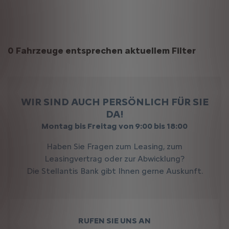
Suchergebnisse
0 Fahrzeuge entsprechen aktuellem Filter
WIR SIND AUCH PERSÖNLICH FÜR SIE
DA!
Montag bis Freitag von 9:00 bis 18:00
Haben Sie Fragen zum Leasing, zum
Leasingvertrag oder zur Abwicklung?
Die Stellantis Bank gibt Ihnen gerne Auskunft.
RUFEN SIE UNS AN