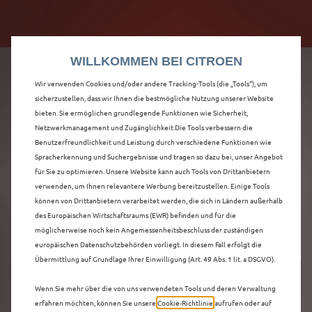
Citroën verdoppelt die staatliche Förderprämie mit
Citroën verdoppelt die Förderprämie - 3.000 €
bis zu 12.000 € Preisvorteil! Mehr erfahren >>
Grundförderung für jeden! Mehr erfahren >>
WILLKOMMEN BEI CITROEN
Wir verwenden Cookies und/oder andere Tracking-Tools (die „Tools“), um
sicherzustellen, dass wir Ihnen die bestmögliche Nutzung unserer Website
bieten. Sie ermöglichen grundlegende Funktionen wie Sicherheit,
ENTDECKEN SIE ALLE
Netzwerkmanagement und Zugänglichkeit.Die Tools verbessern die
Benutzerfreundlichkeit und Leistung durch verschiedene Funktionen wie
Spracherkennung und Suchergebnisse und tragen so dazu bei, unser Angebot
C5 X NEUWAGEN IN
für Sie zu optimieren. Unsere Website kann auch Tools von Drittanbietern
verwenden, um Ihnen relevantere Werbung bereitzustellen. Einige Tools
VELBERT
können von Drittanbietern verarbeitet werden, die sich in Ländern außerhalb
des Europäischen Wirtschaftsraums (EWR) befinden und für die
möglicherweise noch kein Angemessenheitsbeschluss der zuständigen
europäischen Datenschutzbehörden vorliegt. In diesem Fall erfolgt die
Übermittlung auf Grundlage Ihrer Einwilligung (Art. 49 Abs. 1 lit. a DSGVO).
Wenn Sie mehr über die von uns verwendeten Tools und deren Verwaltung
erfahren möchten, können Sie unsere
Cookie‑Richtlinie
aufrufen oder auf