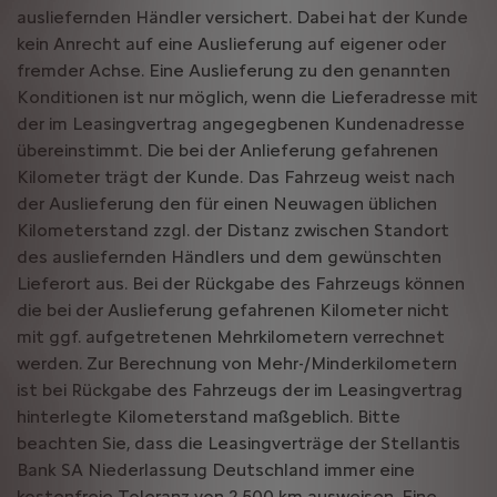
ausliefernden Händler versichert. Dabei hat der Kunde
kein Anrecht auf eine Auslieferung auf eigener oder
fremder Achse. Eine Auslieferung zu den genannten
Konditionen ist nur möglich, wenn die Lieferadresse mit
der im Leasingvertrag angegegbenen Kundenadresse
übereinstimmt. Die bei der Anlieferung gefahrenen
Kilometer trägt der Kunde. Das Fahrzeug weist nach
der Auslieferung den für einen Neuwagen üblichen
Kilometerstand zzgl. der Distanz zwischen Standort
des ausliefernden Händlers und dem gewünschten
Lieferort aus. Bei der Rückgabe des Fahrzeugs können
die bei der Auslieferung gefahrenen Kilometer nicht
mit ggf. aufgetretenen Mehrkilometern verrechnet
werden. Zur Berechnung von Mehr-/Minderkilometern
ist bei Rückgabe des Fahrzeugs der im Leasingvertrag
hinterlegte Kilometerstand maßgeblich. Bitte
beachten Sie, dass die Leasingverträge der Stellantis
Bank SA Niederlassung Deutschland immer eine
kostenfreie Toleranz von 2.500 km ausweisen. Eine