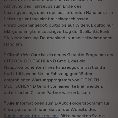
Abholung des Fahrzeugs zum Ende des
Leasingvertrags durch den ausliefernden Händler ist im
Leistungsumfang nicht miteingeschlossen.
Privatkundenangebot, gültig bis auf Widerruf, gültig nur
inkl. genehmigtem Leasingvertrag der Stellantis Bank
SA Niederlassung Deutschland. Nur bei teilnehmenden
Händlern.
b
Citroën We Care ist ein neues Garantie-Programm der
CITROËN DEUTSCHLAND GmbH, das die
Hauptkomponenten Ihres Fahrzeugs umfasst und in
Kraft tritt, wenn Sie Ihr Fahrzeug gemäß dem
empfohlenen Wartungsprogramm von CITROËN
DEUTSCHLAND GmbH von einem teilnehmenden,
autorisierten Citroën Partner warten lassen.
c
Alle Informationen zum E-Auto-Förderprogramm für
Privatpersonen finden Sie auf der Website des
Bundesumweltministeriums
. Bitte beachten Sie die