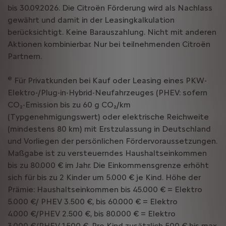
bis 30.09.2026. Die Citroën Förderung wird als Nachlass
gewährt und damit in der Leasingkalkulation
berücksichtigt. Keine Barauszahlung. Nicht mit anderen
Aktionen kombinierbar. Nur bei teilnehmenden Citroën
Partnern.
e
Für Privatkunden bei Kauf oder Leasing eines PKW-
Elektro-/Plug-in-Hybrid-Neufahrzeuges (PHEV: sofern
CO₂-Emission bis zu 60 g CO₂/km
(Typgenehmigungswert) oder elektrische Reichweite
(mindestens 80 km) mit Erstzulassung in Deutschland
und Vorliegen der persönlichen Fördervoraussetzungen.
Maßgabe ist zu versteuerndes Haushaltseinkommen
bis zu 80.000 € im Jahr. Die Einkommensgrenze erhöht
sich für bis zu 2 Kinder um 5.000 € je Kind. Höhe der
Prämie: Haushaltseinkommen bis 45.000 € = Elektro
5.000 €/ PHEV 3.500 €, bis 60.000 € = Elektro
4.000 €/PHEV 2.500 €, bis 80.000 € = Elektro
3.000 €/PHEV 1.500 €. Pro Kind zusätzlich 500 € bis max.