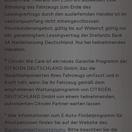
Abholung des Fahrzeugs zum Ende des
Leasingvertrags durch den ausliefernden Händler ist im
Leistungsumfang nicht miteingeschlossen.
Privatkundenangebot, gültig bis auf Widerruf, gültig nur
inkl. genehmigtem Leasingvertrag der Stellantis Bank
SA Niederlassung Deutschland. Nur bei teilnehmenden
Händlern.
b
Citroën We Care ist ein neues Garantie-Programm der
CITROËN DEUTSCHLAND GmbH, das die
Hauptkomponenten Ihres Fahrzeugs umfasst und in
Kraft tritt, wenn Sie Ihr Fahrzeug gemäß dem
empfohlenen Wartungsprogramm von CITROËN
DEUTSCHLAND GmbH von einem teilnehmenden,
autorisierten Citroën Partner warten lassen.
c
Alle Informationen zum E-Auto-Förderprogramm für
Privatpersonen finden Sie auf der Website des
Bundesumweltministeriums
. Bitte beachten Sie die