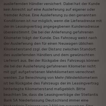
ausliefernden Händler versichert. Dabei hat der Kunde
kein Anrecht auf eine Auslieferung auf eigener oder
fremder Achse. Eine Auslieferung zu den genannten
Konditionen ist nur möglich, wenn die Lieferadresse mit
der im Leasingvertrag angegegbenen Kundenadresse
übereinstimmt. Die bei der Anlieferung gefahrenen
Kilometer trägt der Kunde. Das Fahrzeug weist nach
der Auslieferung den für einen Neuwagen üblichen
Kilometerstand zzgl. der Distanz zwischen Standort
des ausliefernden Händlers und dem gewünschten
Lieferort aus. Bei der Rückgabe des Fahrzeugs können
die bei der Auslieferung gefahrenen Kilometer nicht
mit ggf. aufgetretenen Mehrkilometern verrechnet
werden. Zur Berechnung von Mehr-/Minderkilometern
ist bei Rückgabe des Fahrzeugs der im Leasingvertrag
hinterlegte Kilometerstand maßgeblich. Bitte
beachten Sie, dass die Leasingverträge der Stellantis
Bank SA Niederlassung Deutschland immer eine
kostenfreie Toleranz von 2.500 km ausweisen. Eine