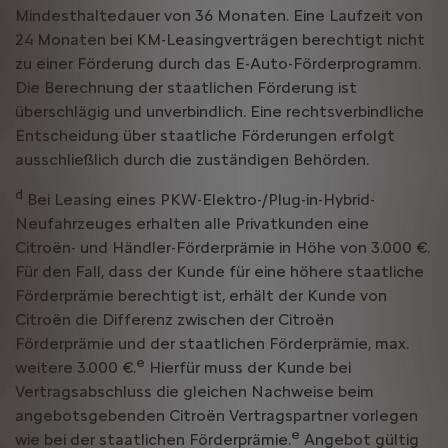
Mindesthaltedauer von 36 Monaten. Eine Laufzeit von
24 Monaten bei KM-Leasingverträgen berechtigt nicht
zu einer Förderung durch das E-Auto-Förderprogramm.
Die Berechnung der staatlichen Förderung ist
überschlägig und unverbindlich. Eine rechtsverbindliche
Entscheidung über staatliche Förderungen erfolgt
ausschließlich durch die zuständigen Behörden.
d
Bei Leasing eines PKW-Elektro-/Plug-in-Hybrid-
Neufahrzeuges erhalten alle Privatkunden eine
Citroën- und Händler-Förderprämie in Höhe von 3.000 €.
Für den Fall, dass der Kunde für eine höhere staatliche
Förderprämie berechtigt ist, erhält der Kunde von
Citroën die Differenz zwischen der Citroën
Förderprämie und der staatlichen Förderprämie, max.
e
weitere 3.000 €.
Hierfür muss der Kunde bei
Vertragsabschluss die gleichen Nachweise beim
angebotsgebenden Citroën Vertragspartner vorlegen
e
wie bei der staatlichen Förderprämie.
Angebot gültig