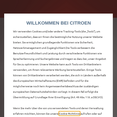
Citroën verdoppelt die staatliche Förderprämie mit
Citroën verdoppelt die Förderprämie - 3.000 €
bis zu 12.000 € Preisvorteil! Mehr erfahren >>
Grundförderung für jeden! Mehr erfahren >>
WILLKOMMEN BEI CITROEN
Wir verwenden Cookies und/oder andere Tracking-Tools (die „Tools“), um
sicherzustellen, dass wir Ihnen die bestmögliche Nutzung unserer Website
bieten. Sie ermöglichen grundlegende Funktionen wie Sicherheit,
ENTDECKEN SIE ALLE
Netzwerkmanagement und Zugänglichkeit.Die Tools verbessern die
Benutzerfreundlichkeit und Leistung durch verschiedene Funktionen wie
Spracherkennung und Suchergebnisse und tragen so dazu bei, unser Angebot
C5 X NEUWAGEN IN
für Sie zu optimieren. Unsere Website kann auch Tools von Drittanbietern
verwenden, um Ihnen relevantere Werbung bereitzustellen. Einige Tools
MÜNSTER
können von Drittanbietern verarbeitet werden, die sich in Ländern außerhalb
des Europäischen Wirtschaftsraums (EWR) befinden und für die
möglicherweise noch kein Angemessenheitsbeschluss der zuständigen
europäischen Datenschutzbehörden vorliegt. In diesem Fall erfolgt die
Übermittlung auf Grundlage Ihrer Einwilligung (Art. 49 Abs. 1 lit. a DSGVO).
Wenn Sie mehr über die von uns verwendeten Tools und deren Verwaltung
erfahren möchten, können Sie unsere
Cookie‑Richtlinie
aufrufen oder auf