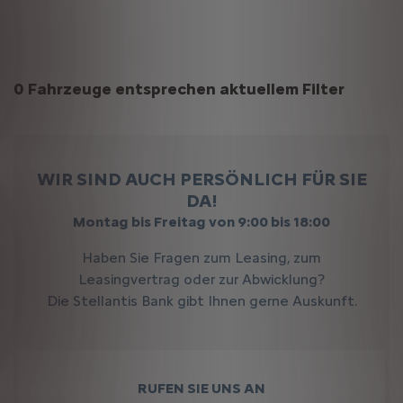
Suchergebnisse
0 Fahrzeuge entsprechen aktuellem Filter
WIR SIND AUCH PERSÖNLICH FÜR SIE
DA!
Montag bis Freitag von 9:00 bis 18:00
Haben Sie Fragen zum Leasing, zum
Leasingvertrag oder zur Abwicklung?
Die Stellantis Bank gibt Ihnen gerne Auskunft.
RUFEN SIE UNS AN