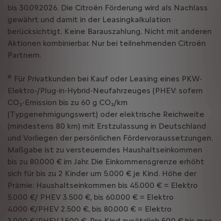
bis 30.09.2026. Die Citroën Förderung wird als Nachlass
gewährt und damit in der Leasingkalkulation
berücksichtigt. Keine Barauszahlung. Nicht mit anderen
Aktionen kombinierbar. Nur bei teilnehmenden Citroën
Partnern.
e
Für Privatkunden bei Kauf oder Leasing eines PKW-
Elektro-/Plug-in-Hybrid-Neufahrzeuges (PHEV: sofern
CO₂-Emission bis zu 60 g CO₂/km
(Typgenehmigungswert) oder elektrische Reichweite
(mindestens 80 km) mit Erstzulassung in Deutschland
und Vorliegen der persönlichen Fördervoraussetzungen.
Maßgabe ist zu versteuerndes Haushaltseinkommen
bis zu 80.000 € im Jahr. Die Einkommensgrenze erhöht
sich für bis zu 2 Kinder um 5.000 € je Kind. Höhe der
Prämie: Haushaltseinkommen bis 45.000 € = Elektro
5.000 €/ PHEV 3.500 €, bis 60.000 € = Elektro
4.000 €/PHEV 2.500 €, bis 80.000 € = Elektro
3.000 €/PHEV 1.500 €. Pro Kind zusätzlich 500 € bis max.